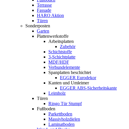
Terrasse
Fassade
HARO Aktion
Türen
Sonderposten
Garten
Plattenwerkstoffe
Arbeitsplatten
Zubehör
Schichtstoffe
3-Schichtplatte
MDF/HDF
Verbundelemente
Spanplatten beschichtet
EGGER Eurodekor
Kanten und Umleimer
EGGER ABS-Sicherheitskante
Leimholz
Türen
Ringo Tür Stumpf
Fußboden
Parkettboden
Massivholzdielen
Laminatboden