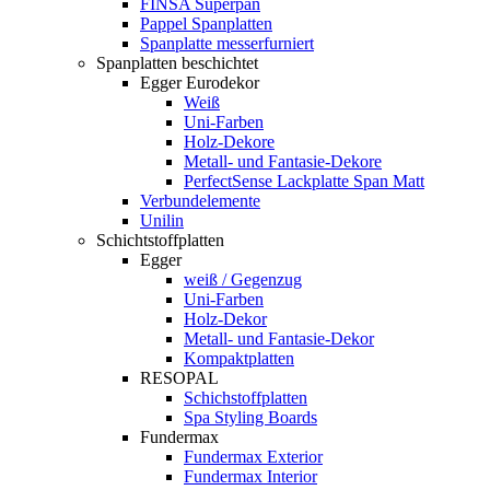
FINSA Superpan
Pappel Spanplatten
Spanplatte messerfurniert
Spanplatten beschichtet
Egger Eurodekor
Weiß
Uni-Farben
Holz-Dekore
Metall- und Fantasie-Dekore
PerfectSense Lackplatte Span Matt
Verbundelemente
Unilin
Schichtstoffplatten
Egger
weiß / Gegenzug
Uni-Farben
Holz-Dekor
Metall- und Fantasie-Dekor
Kompaktplatten
RESOPAL
Schichstoffplatten
Spa Styling Boards
Fundermax
Fundermax Exterior
Fundermax Interior