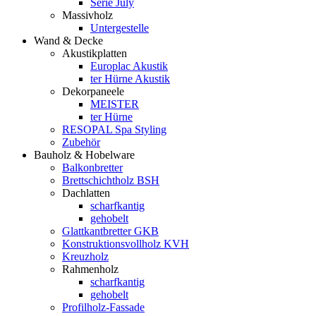
Serie July
Massivholz
Untergestelle
Wand & Decke
Akustikplatten
Europlac Akustik
ter Hürne Akustik
Dekorpaneele
MEISTER
ter Hürne
RESOPAL Spa Styling
Zubehör
Bauholz & Hobelware
Balkonbretter
Brettschichtholz BSH
Dachlatten
scharfkantig
gehobelt
Glattkantbretter GKB
Konstruktionsvollholz KVH
Kreuzholz
Rahmenholz
scharfkantig
gehobelt
Profilholz-Fassade