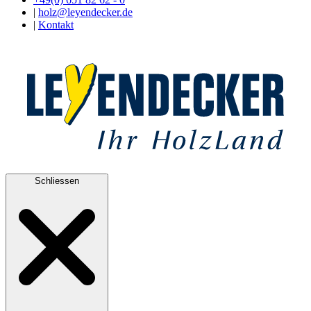
|
holz@leyendecker.de
|
Kontakt
Schliessen