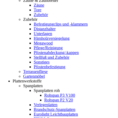
Zäune & Zaunbretter
Zäune
Tore
Zubehör
Zubehör
Befestigungclips und -klammern
Distanzhalter
Unterlagen
Hirnholzversiegelung
Megawood
Pflege/Reinigung
Pfostenabdeckung/-kappen
Stellfuß und Zubehör
Sonstiges
Pfostenbefestigung
Terrassenfliese
Gartenmöbel
Plattenwerkstoffe
Spanplatten
Spanplatten roh
Rohspan P3 V100
Rohspan P2 V20
Verlegeplatten
Brandschutz-Spanplatten
Eurolight Leichtbauplatten