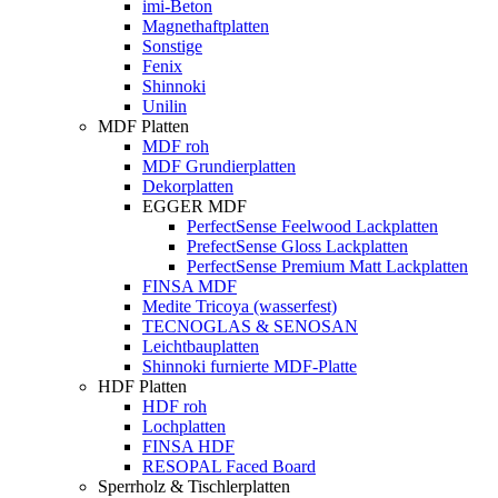
imi-Beton
Magnethaftplatten
Sonstige
Fenix
Shinnoki
Unilin
MDF Platten
MDF roh
MDF Grundierplatten
Dekorplatten
EGGER MDF
PerfectSense Feelwood Lackplatten
PrefectSense Gloss Lackplatten
PerfectSense Premium Matt Lackplatten
FINSA MDF
Medite Tricoya (wasserfest)
TECNOGLAS & SENOSAN
Leichtbauplatten
Shinnoki furnierte MDF-Platte
HDF Platten
HDF roh
Lochplatten
FINSA HDF
RESOPAL Faced Board
Sperrholz & Tischlerplatten