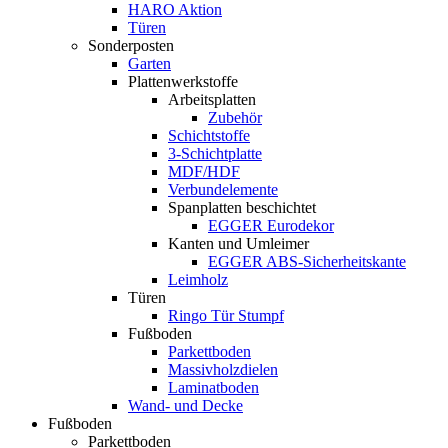
HARO Aktion
Türen
Sonderposten
Garten
Plattenwerkstoffe
Arbeitsplatten
Zubehör
Schichtstoffe
3-Schichtplatte
MDF/HDF
Verbundelemente
Spanplatten beschichtet
EGGER Eurodekor
Kanten und Umleimer
EGGER ABS-Sicherheitskante
Leimholz
Türen
Ringo Tür Stumpf
Fußboden
Parkettboden
Massivholzdielen
Laminatboden
Wand- und Decke
Fußboden
Parkettboden