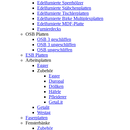
Edelfurnierte Sperrhölzer
Edelfurnierte Stäbchenplatten
Edelfurnierte Tischlerplatten
Edelfurnierte Birke Multiplexplatten
Edelfurnierte MDF-Platte
Furnierdecks
OSB Platten
OSB 3 geschliffen
OSB 3 ungeschliffen
OSB ungeschliffen
ESB Platten
Arbeitsplatten
Egger
Zubehör
Egger
Duropal
Döllken
Häfele
Pfleiderer
GetaLit
Getalit
Westag
Faserplatten
Fensterbänke
Zubehör