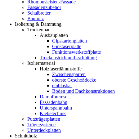
Rhombusleisten-Fassade
Fassadenzubehör
Schalbretter
Bauholz
Isolierung & Dämmung
Trockenbau
Ausbauplatten
Gipskartonplatten
Gipsfaserplatte
Funktionswerkstoffplatte
Trockenstrich und -schüttung
Isoliermaterial
Holzfaserdämmstoffe
Zwischensparren
oberste Geschoßdecke
einblasbar
Boden und Dachkonstruktionen
Dampfbremse
Fassadenbahn
Unterspannbahn
Klebetechnik
Putzträgerplatten
Trägersysteme
Unterdeckplatten
Schnittholz