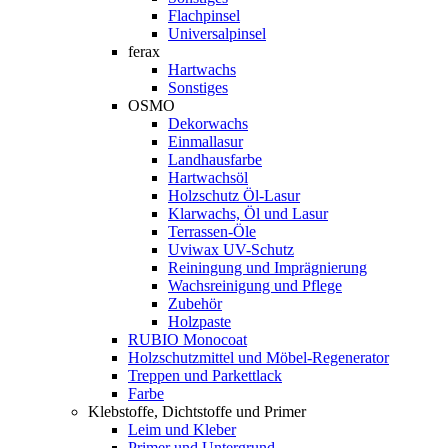
Flachpinsel
Universalpinsel
ferax
Hartwachs
Sonstiges
OSMO
Dekorwachs
Einmallasur
Landhausfarbe
Hartwachsöl
Holzschutz Öl-Lasur
Klarwachs, Öl und Lasur
Terrassen-Öle
Uviwax UV-Schutz
Reiningung und Imprägnierung
Wachsreinigung und Pflege
Zubehör
Holzpaste
RUBIO Monocoat
Holzschutzmittel und Möbel-Regenerator
Treppen und Parkettlack
Farbe
Klebstoffe, Dichtstoffe und Primer
Leim und Kleber
Primer und Untergrund