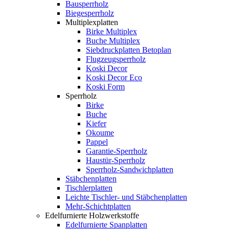
Bausperrholz
Biegesperrholz
Multiplexplatten
Birke Multiplex
Buche Multiplex
Siebdruckplatten Betoplan
Flugzeugsperrholz
Koski Decor
Koski Decor Eco
Koski Form
Sperrholz
Birke
Buche
Kiefer
Okoume
Pappel
Garantie-Sperrholz
Haustür-Sperrholz
Sperrholz-Sandwichplatten
Stäbchenplatten
Tischlerplatten
Leichte Tischler- und Stäbchenplatten
Mehr-Schichtplatten
Edelfurnierte Holzwerkstoffe
Edelfurnierte Spanplatten