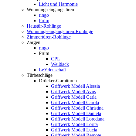
Licht und Harmonie
Wohnungseingangstüren
ringo
Prüm
Haustür-Rohlinge
Wohnungseingangstüren-Rohlinge
Zimmertüren-Rohlinge
Zargen
ringo
Prüm
CPL
Weißlack
LeYdenschaft
Türbeschläge
Drücker-Garnituren
Griffwerk Modell Alessia
Griffwerk Modell Avus
Griffwerk Modell Carla
Griffwerk Modell Carola
Griffwerk Modell Christina
Griffwerk Modell Daniela
Griffwerk Modell Loredana
Griffwerk Modell Lorita
Griffwerk Modell Lucia
Griffwerk Modell Remote