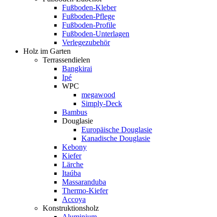
Fußboden-Kleber
Fußboden-Pflege
Fußboden-Profile
Fußboden-Unterlagen
Verlegezubehör
Holz im Garten
Terrassendielen
Bangkirai
Ipé
WPC
megawood
Simply-Deck
Bambus
Douglasie
Europäische Douglasie
Kanadische Douglasie
Kebony
Kiefer
Lärche
Itaúba
Massaranduba
Thermo-Kiefer
Accoya
Konstruktionsholz
Aluminium