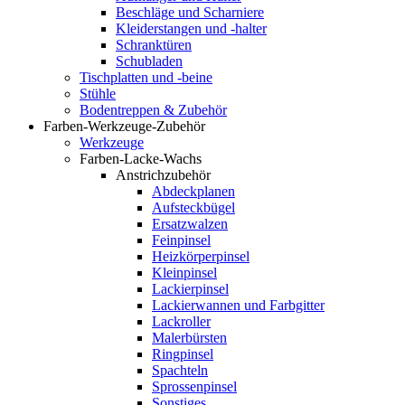
Beschläge und Scharniere
Kleiderstangen und -halter
Schranktüren
Schubladen
Tischplatten und -beine
Stühle
Bodentreppen & Zubehör
Farben-Werkzeuge-Zubehör
Werkzeuge
Farben-Lacke-Wachs
Anstrichzubehör
Abdeckplanen
Aufsteckbügel
Ersatzwalzen
Feinpinsel
Heizkörperpinsel
Kleinpinsel
Lackierpinsel
Lackierwannen und Farbgitter
Lackroller
Malerbürsten
Ringpinsel
Spachteln
Sprossenpinsel
Sonstiges