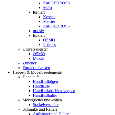
Karl PEDROSS
Mefo
furniert
Kosche
Meister
Karl PEDROSS
massiv
lackiert
OSMO
Pedross
Universalleisten
OSMO
Meister
Zubehör
Furnierte Leisten
Treppen & Möbelbauelemente
Handläufe
Handlaufbögen
Handläufe
Handlaufabschlusskappen
Handlaufhalter
Möbelgleiter und -rollen
Sockelversteller
Schränke und Regale
Aufhänger und Halter