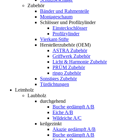
Zubehör
Bänder und Rahmenteile
Montageschaum
Schlösser und Profilzylinder
Einsteckschlösser
Profilzylinder
Vierkant-Stifte
Herstellerzubehör (OEM)
ASTRA Zubehör
Griffwerk Zubehör
Licht & Harmonie Zubehör
PRÜM Zubehör
ringo Zubehör
Sonstiges Zubehör
Türdichtungen
Leimholz
Laubholz
durchgehend
Buche gedämpft A/B
Eiche A/B
Wildeiche A/C
keilgezinkt
Akazie gedämpft A/B
Buche gedämpft A/B