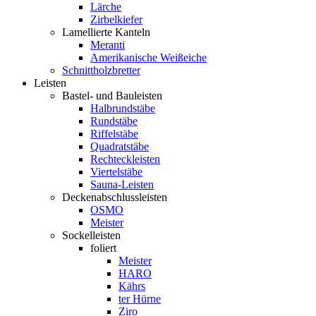
Lärche
Zirbelkiefer
Lamellierte Kanteln
Meranti
Amerikanische Weißeiche
Schnittholzbretter
Leisten
Bastel- und Bauleisten
Halbrundstäbe
Rundstäbe
Riffelstäbe
Quadratstäbe
Rechteckleisten
Viertelstäbe
Sauna-Leisten
Deckenabschlussleisten
OSMO
Meister
Sockelleisten
foliert
Meister
HARO
Kährs
ter Hürne
Ziro