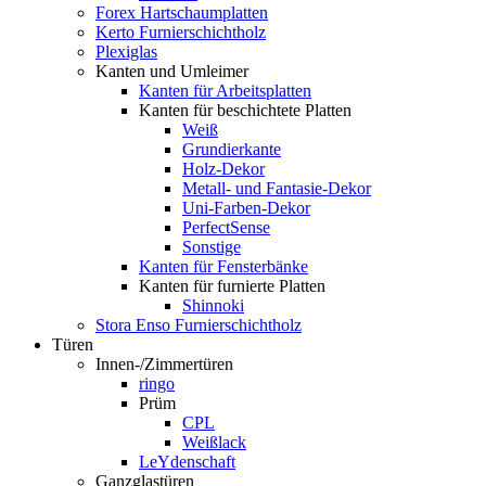
Forex Hartschaumplatten
Kerto Furnierschichtholz
Plexiglas
Kanten und Umleimer
Kanten für Arbeitsplatten
Kanten für beschichtete Platten
Weiß
Grundierkante
Holz-Dekor
Metall- und Fantasie-Dekor
Uni-Farben-Dekor
PerfectSense
Sonstige
Kanten für Fensterbänke
Kanten für furnierte Platten
Shinnoki
Stora Enso Furnierschichtholz
Türen
Innen-/Zimmertüren
ringo
Prüm
CPL
Weißlack
LeYdenschaft
Ganzglastüren