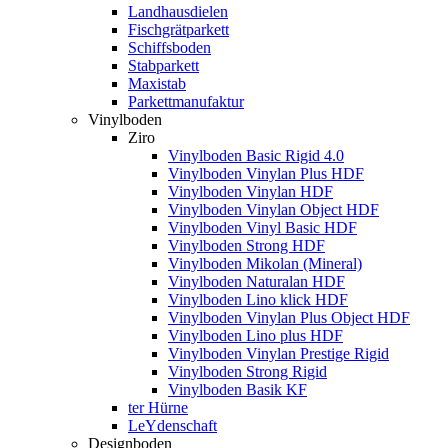
Landhausdielen
Fischgrätparkett
Schiffsboden
Stabparkett
Maxistab
Parkettmanufaktur
Vinylboden
Ziro
Vinylboden Basic Rigid 4.0
Vinylboden Vinylan Plus HDF
Vinylboden Vinylan HDF
Vinylboden Vinylan Object HDF
Vinylboden Vinyl Basic HDF
Vinylboden Strong HDF
Vinylboden Mikolan (Mineral)
Vinylboden Naturalan HDF
Vinylboden Lino klick HDF
Vinylboden Vinylan Plus Object HDF
Vinylboden Lino plus HDF
Vinylboden Vinylan Prestige Rigid
Vinylboden Strong Rigid
Vinylboden Basik KF
ter Hürne
LeYdenschaft
Designboden