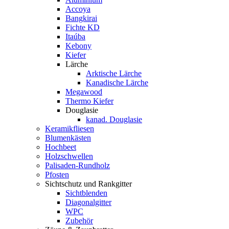
Accoya
Bangkirai
Fichte KD
Itaúba
Kebony
Kiefer
Lärche
Arktische Lärche
Kanadische Lärche
Megawood
Thermo Kiefer
Douglasie
kanad. Douglasie
Keramikfliesen
Blumenkästen
Hochbeet
Holzschwellen
Palisaden-Rundholz
Pfosten
Sichtschutz und Rankgitter
Sichtblenden
Diagonalgitter
WPC
Zubehör