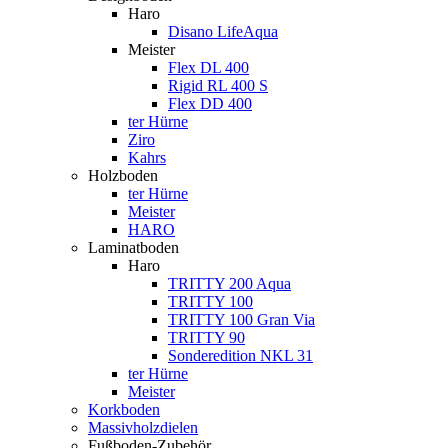
Haro
Disano LifeAqua
Meister
Flex DL 400
Rigid RL 400 S
Flex DD 400
ter Hürne
Ziro
Kahrs
Holzboden
ter Hürne
Meister
HARO
Laminatboden
Haro
TRITTY 200 Aqua
TRITTY 100
TRITTY 100 Gran Via
TRITTY 90
Sonderedition NKL 31
ter Hürne
Meister
Korkboden
Massivholzdielen
Fußboden-Zubehör