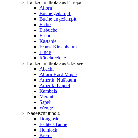
Laubschnittholz aus Europa
Ahorn
Buche gedämpft
Buche ungedämpft
Eiche
Eisbuche
Esche
Kastanie
Franz. Kirschbaum
Linde
Räuchereiche
Laubschnittholz aus Übersee
Abachi
Ahorn Hard Maple
Amerik. Nußbaum
Amerik. Pappel
Kambala
Meranti
Sapeli
Wenge
Nadelschnittholz
Douglasie
Fichte / Tanne
Hemlock
Kiefer