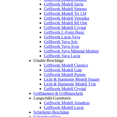
Griffwerk Modell Savia
Griffwerk Modell Simona
Griffwerk Modell Tri 134
Griffwerk Modell Veronika
Griffwerk Modell R8 One
Griffwerk Modell Crystal
Griffwerk L-Form Basic
Griffwerk Lucia Vaya
Griffwerk Vaya Aris
Griffwerk Vaya Avus
Griffwerk Vaya Minimal Modern
Griffwerk Vaya Lucia
Glastür-Beschläge
Griffwerk Modell Classico
Griffwerk Modell Gate
Griffwerk Modell Puristo
Licht & Harmonie Modell Square
Licht & Harmonie Modell Tvin
Griffwerk Modell Crystal
Griffstangen & Griffmuscheln
Langschild-Garnituren
Griffwerk Modell Amadeus
Griffwerk Modell Lucio
Schiebetür-Beschläge
Schutzbeschläge