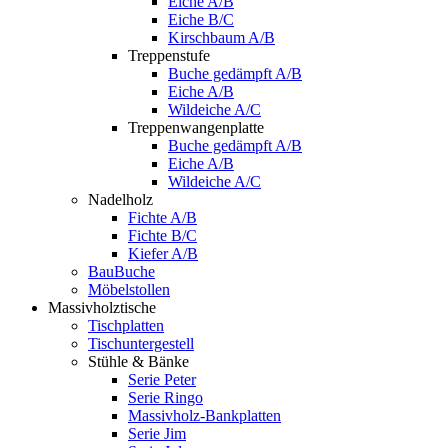
Eiche A/B
Eiche B/C
Kirschbaum A/B
Treppenstufe
Buche gedämpft A/B
Eiche A/B
Wildeiche A/C
Treppenwangenplatte
Buche gedämpft A/B
Eiche A/B
Wildeiche A/C
Nadelholz
Fichte A/B
Fichte B/C
Kiefer A/B
BauBuche
Möbelstollen
Massivholztische
Tischplatten
Tischuntergestell
Stühle & Bänke
Serie Peter
Serie Ringo
Massivholz-Bankplatten
Serie Jim