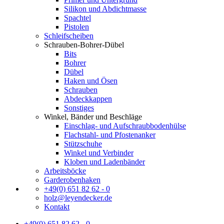
Silikon und Abdichtmasse
Spachtel
Pistolen
Schleifscheiben
Schrauben-Bohrer-Dübel
Bits
Bohrer
Dübel
Haken und Ösen
Schrauben
Abdeckkappen
Sonstiges
Winkel, Bänder und Beschläge
Einschlag- und Aufschraubbodenhülse
Flachstahl- und Pfostenanker
Stützschuhe
Winkel und Verbinder
Kloben und Ladenbänder
Arbeitsböcke
Garderobenhaken
+49(0) 651 82 62 - 0
holz@leyendecker.de
Kontakt
+49(0) 651 82 62 - 0