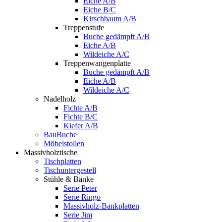
Eiche A/B
Eiche B/C
Kirschbaum A/B
Treppenstufe
Buche gedämpft A/B
Eiche A/B
Wildeiche A/C
Treppenwangenplatte
Buche gedämpft A/B
Eiche A/B
Wildeiche A/C
Nadelholz
Fichte A/B
Fichte B/C
Kiefer A/B
BauBuche
Möbelstollen
Massivholztische
Tischplatten
Tischuntergestell
Stühle & Bänke
Serie Peter
Serie Ringo
Massivholz-Bankplatten
Serie Jim