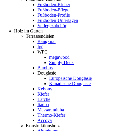
Fußboden-Kleber
Fußboden-Pflege
Fußboden-Profile
Fußboden-Unterlagen
Verlegezubehör
Holz im Garten
Terrassendielen
Bangkirai
Ipé
WPC
megawood
Simply-Deck
Bambus
Douglasie
Europäische Douglasie
Kanadische Douglasie
Kebony
Kiefer
Lärche
Itaúba
Massaranduba
Thermo-Kiefer
Accoya
Konstruktionsholz
Aluminium