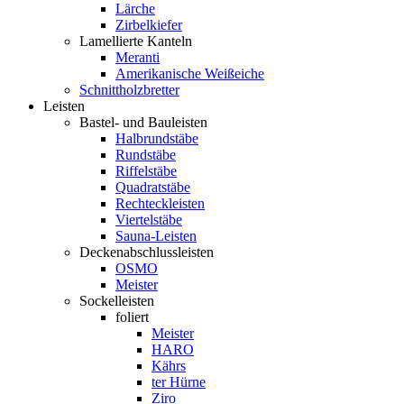
Lärche
Zirbelkiefer
Lamellierte Kanteln
Meranti
Amerikanische Weißeiche
Schnittholzbretter
Leisten
Bastel- und Bauleisten
Halbrundstäbe
Rundstäbe
Riffelstäbe
Quadratstäbe
Rechteckleisten
Viertelstäbe
Sauna-Leisten
Deckenabschlussleisten
OSMO
Meister
Sockelleisten
foliert
Meister
HARO
Kährs
ter Hürne
Ziro