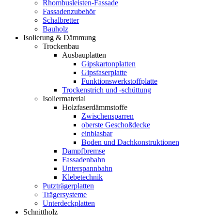
Rhombusleisten-Fassade
Fassadenzubehör
Schalbretter
Bauholz
Isolierung & Dämmung
Trockenbau
Ausbauplatten
Gipskartonplatten
Gipsfaserplatte
Funktionswerkstoffplatte
Trockenstrich und -schüttung
Isoliermaterial
Holzfaserdämmstoffe
Zwischensparren
oberste Geschoßdecke
einblasbar
Boden und Dachkonstruktionen
Dampfbremse
Fassadenbahn
Unterspannbahn
Klebetechnik
Putzträgerplatten
Trägersysteme
Unterdeckplatten
Schnittholz