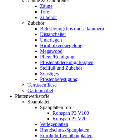
Zäune & Zaunbretter
Zäune
Tore
Zubehör
Zubehör
Befestigungclips und -klammern
Distanzhalter
Unterlagen
Hirnholzversiegelung
Megawood
Pflege/Reinigung
Pfostenabdeckung/-kappen
Stellfuß und Zubehör
Sonstiges
Pfostenbefestigung
Terrassenfliese
Gartenmöbel
Plattenwerkstoffe
Spanplatten
Spanplatten roh
Rohspan P3 V100
Rohspan P2 V20
Verlegeplatten
Brandschutz-Spanplatten
Eurolight Leichtbauplatten