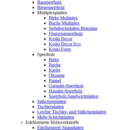
Bausperrholz
Biegesperrholz
Multiplexplatten
Birke Multiplex
Buche Multiplex
Siebdruckplatten Betoplan
Flugzeugsperrholz
Koski Decor
Koski Decor Eco
Koski Form
Sperrholz
Birke
Buche
Kiefer
Okoume
Pappel
Garantie-Sperrholz
Haustür-Sperrholz
Sperrholz-Sandwichplatten
Stäbchenplatten
Tischlerplatten
Leichte Tischler- und Stäbchenplatten
Mehr-Schichtplatten
Edelfurnierte Holzwerkstoffe
Edelfurnierte Spanplatten