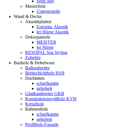
Serie July
Massivholz
Untergestelle
Wand & Decke
Akustikplatten
Europlac Akustik
ter Hürne Akustik
Dekorpaneele
MEISTER
ter Hürne
RESOPAL Spa Styling
Zubehör
Bauholz & Hobelware
Balkonbretter
Brettschichtholz BSH
Dachlatten
scharfkantig
gehobelt
Glattkantbretter GKB
Konstruktionsvollholz KVH
Kreuzholz
Rahmenholz
scharfkantig
gehobelt
Profilholz-Fassade