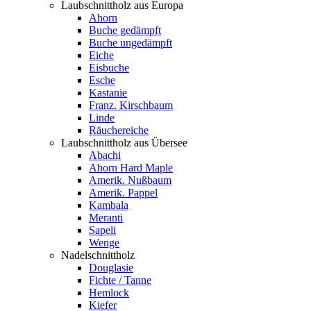
Laubschnittholz aus Europa
Ahorn
Buche gedämpft
Buche ungedämpft
Eiche
Eisbuche
Esche
Kastanie
Franz. Kirschbaum
Linde
Räuchereiche
Laubschnittholz aus Übersee
Abachi
Ahorn Hard Maple
Amerik. Nußbaum
Amerik. Pappel
Kambala
Meranti
Sapeli
Wenge
Nadelschnittholz
Douglasie
Fichte / Tanne
Hemlock
Kiefer