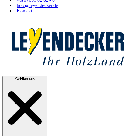
|
holz@leyendecker.de
|
Kontakt
Schliessen