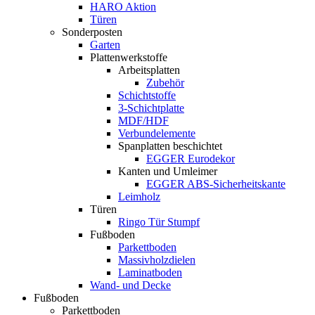
HARO Aktion
Türen
Sonderposten
Garten
Plattenwerkstoffe
Arbeitsplatten
Zubehör
Schichtstoffe
3-Schichtplatte
MDF/HDF
Verbundelemente
Spanplatten beschichtet
EGGER Eurodekor
Kanten und Umleimer
EGGER ABS-Sicherheitskante
Leimholz
Türen
Ringo Tür Stumpf
Fußboden
Parkettboden
Massivholzdielen
Laminatboden
Wand- und Decke
Fußboden
Parkettboden