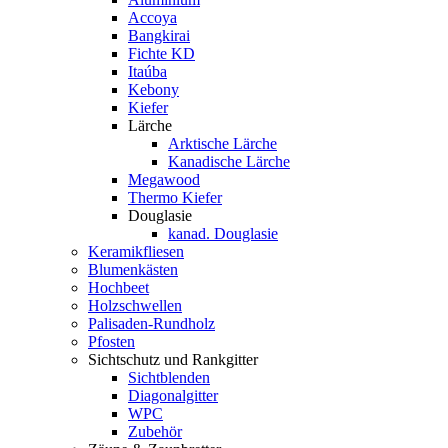
Accoya
Bangkirai
Fichte KD
Itaúba
Kebony
Kiefer
Lärche
Arktische Lärche
Kanadische Lärche
Megawood
Thermo Kiefer
Douglasie
kanad. Douglasie
Keramikfliesen
Blumenkästen
Hochbeet
Holzschwellen
Palisaden-Rundholz
Pfosten
Sichtschutz und Rankgitter
Sichtblenden
Diagonalgitter
WPC
Zubehör