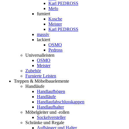
Karl PEDROSS
Mefo
furniert
Kosche
Meister
Karl PEDROSS
massiv
lackiert
OSMO
Pedross
Universalleisten
OSMO
Meister
Zubehör
Furnierte Leisten
Treppen & Möbelbauelemente
Handläufe
Handlaufbögen
Handläufe
Handlaufabschlusskappen
Handlaufhalter
Möbelgleiter und -rollen
Sockelversteller
Schränke und Regale
Aufhänger und Halter