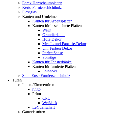
Forex Hartschaumplatten
Kerto Furnierschichtholz
Plexiglas
Kanten und Umleimer
Kanten für Arbeitsplatten
Kanten für beschichtete Platten
Weiß
Grundierkante
Holz-Dekor
Metall- und Fantasie-Dekor
Uni-Farben-Dekor
PerfectSense
Sonstige
Kanten für Fensterbänke
Kanten für furnierte Platten
Shinnoki
Stora Enso Furnierschichtholz
Türen
Innen-/Zimmertüren
ringo
Prüm
CPL
Weißlack
LeYdenschaft
Ganzglastüren