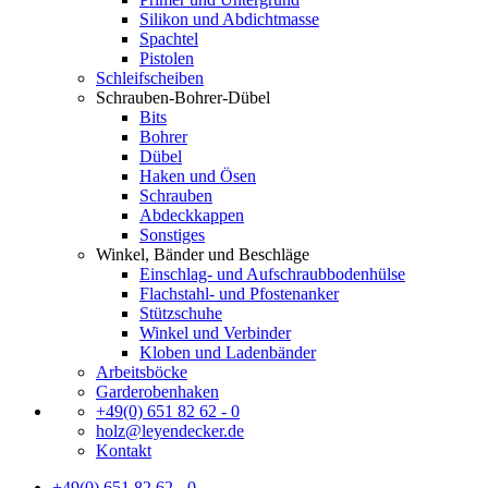
Silikon und Abdichtmasse
Spachtel
Pistolen
Schleifscheiben
Schrauben-Bohrer-Dübel
Bits
Bohrer
Dübel
Haken und Ösen
Schrauben
Abdeckkappen
Sonstiges
Winkel, Bänder und Beschläge
Einschlag- und Aufschraubbodenhülse
Flachstahl- und Pfostenanker
Stützschuhe
Winkel und Verbinder
Kloben und Ladenbänder
Arbeitsböcke
Garderobenhaken
+49(0) 651 82 62 - 0
holz@leyendecker.de
Kontakt
+49(0) 651 82 62 - 0