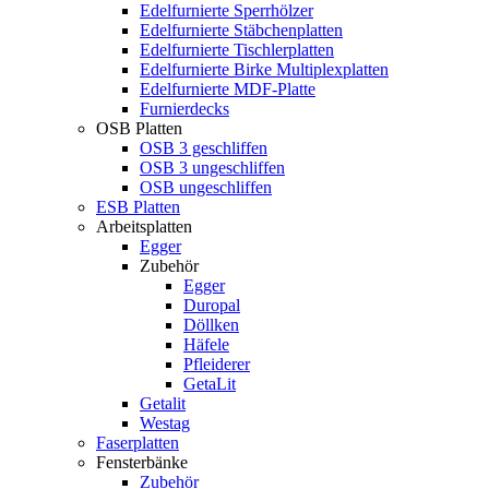
Edelfurnierte Sperrhölzer
Edelfurnierte Stäbchenplatten
Edelfurnierte Tischlerplatten
Edelfurnierte Birke Multiplexplatten
Edelfurnierte MDF-Platte
Furnierdecks
OSB Platten
OSB 3 geschliffen
OSB 3 ungeschliffen
OSB ungeschliffen
ESB Platten
Arbeitsplatten
Egger
Zubehör
Egger
Duropal
Döllken
Häfele
Pfleiderer
GetaLit
Getalit
Westag
Faserplatten
Fensterbänke
Zubehör