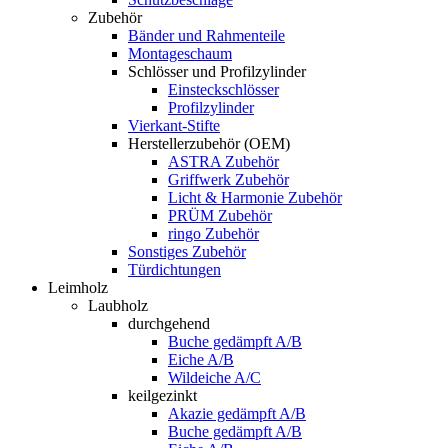
Zubehör
Bänder und Rahmenteile
Montageschaum
Schlösser und Profilzylinder
Einsteckschlösser
Profilzylinder
Vierkant-Stifte
Herstellerzubehör (OEM)
ASTRA Zubehör
Griffwerk Zubehör
Licht & Harmonie Zubehör
PRÜM Zubehör
ringo Zubehör
Sonstiges Zubehör
Türdichtungen
Leimholz
Laubholz
durchgehend
Buche gedämpft A/B
Eiche A/B
Wildeiche A/C
keilgezinkt
Akazie gedämpft A/B
Buche gedämpft A/B