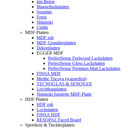
imi-Beton
Magnethaftplatten
Sonstige
Fenix
Shinnoki
Unilin
MDF Platten
MDF roh
MDF Grundierplatten
Dekorplatten
EGGER MDF
PerfectSense Feelwood Lackplatten
PrefectSense Gloss Lackplatten
PerfectSense Premium Matt Lackplatten
FINSA MDF
Medite Tricoya (wasserfest)
TECNOGLAS & SENOSAN
Leichtbauplatten
Shinnoki furnierte MDF-Platte
HDF Platten
HDF roh
Lochplatten
FINSA HDF
RESOPAL Faced Board
Sperrholz & Tischlerplatten