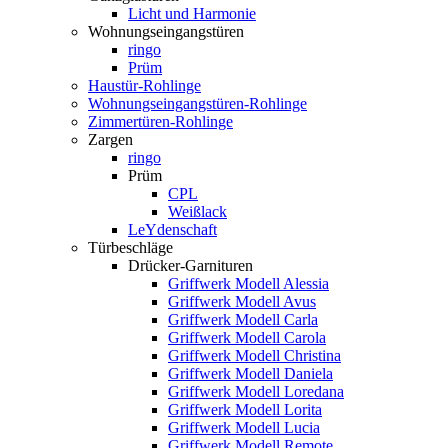
Licht und Harmonie
Wohnungseingangstüren
ringo
Prüm
Haustür-Rohlinge
Wohnungseingangstüren-Rohlinge
Zimmertüren-Rohlinge
Zargen
ringo
Prüm
CPL
Weißlack
LeYdenschaft
Türbeschläge
Drücker-Garnituren
Griffwerk Modell Alessia
Griffwerk Modell Avus
Griffwerk Modell Carla
Griffwerk Modell Carola
Griffwerk Modell Christina
Griffwerk Modell Daniela
Griffwerk Modell Loredana
Griffwerk Modell Lorita
Griffwerk Modell Lucia
Griffwerk Modell Remote