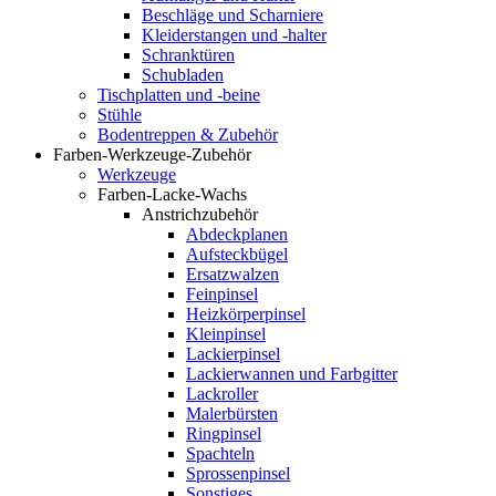
Beschläge und Scharniere
Kleiderstangen und -halter
Schranktüren
Schubladen
Tischplatten und -beine
Stühle
Bodentreppen & Zubehör
Farben-Werkzeuge-Zubehör
Werkzeuge
Farben-Lacke-Wachs
Anstrichzubehör
Abdeckplanen
Aufsteckbügel
Ersatzwalzen
Feinpinsel
Heizkörperpinsel
Kleinpinsel
Lackierpinsel
Lackierwannen und Farbgitter
Lackroller
Malerbürsten
Ringpinsel
Spachteln
Sprossenpinsel
Sonstiges