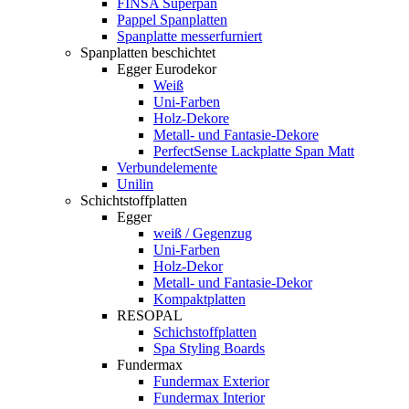
FINSA Superpan
Pappel Spanplatten
Spanplatte messerfurniert
Spanplatten beschichtet
Egger Eurodekor
Weiß
Uni-Farben
Holz-Dekore
Metall- und Fantasie-Dekore
PerfectSense Lackplatte Span Matt
Verbundelemente
Unilin
Schichtstoffplatten
Egger
weiß / Gegenzug
Uni-Farben
Holz-Dekor
Metall- und Fantasie-Dekor
Kompaktplatten
RESOPAL
Schichstoffplatten
Spa Styling Boards
Fundermax
Fundermax Exterior
Fundermax Interior