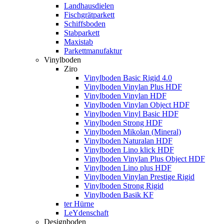
Landhausdielen
Fischgrätparkett
Schiffsboden
Stabparkett
Maxistab
Parkettmanufaktur
Vinylboden
Ziro
Vinylboden Basic Rigid 4.0
Vinylboden Vinylan Plus HDF
Vinylboden Vinylan HDF
Vinylboden Vinylan Object HDF
Vinylboden Vinyl Basic HDF
Vinylboden Strong HDF
Vinylboden Mikolan (Mineral)
Vinylboden Naturalan HDF
Vinylboden Lino klick HDF
Vinylboden Vinylan Plus Object HDF
Vinylboden Lino plus HDF
Vinylboden Vinylan Prestige Rigid
Vinylboden Strong Rigid
Vinylboden Basik KF
ter Hürne
LeYdenschaft
Designboden