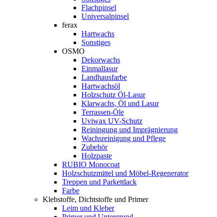
Flachpinsel
Universalpinsel
ferax
Hartwachs
Sonstiges
OSMO
Dekorwachs
Einmallasur
Landhausfarbe
Hartwachsöl
Holzschutz Öl-Lasur
Klarwachs, Öl und Lasur
Terrassen-Öle
Uviwax UV-Schutz
Reiningung und Imprägnierung
Wachsreinigung und Pflege
Zubehör
Holzpaste
RUBIO Monocoat
Holzschutzmittel und Möbel-Regenerator
Treppen und Parkettlack
Farbe
Klebstoffe, Dichtstoffe und Primer
Leim und Kleber
Primer und Untergrund