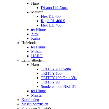
Haro
Disano LifeAqua
Meister
Flex DL 400
Rigid RL 400 S
Flex DD 400
ter Hürne
Ziro
Kahrs
Holzboden
ter Hürne
Meister
HARO
Laminatboden
Haro
TRITTY 200 Aqua
TRITTY 100
TRITTY 100 Gran Via
TRITTY 90
Sonderedition NKL 31
ter Hürne
Meister
Korkboden
Massivholzdielen
Fußboden-Zubehör