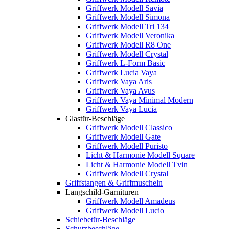
Griffwerk Modell Savia
Griffwerk Modell Simona
Griffwerk Modell Tri 134
Griffwerk Modell Veronika
Griffwerk Modell R8 One
Griffwerk Modell Crystal
Griffwerk L-Form Basic
Griffwerk Lucia Vaya
Griffwerk Vaya Aris
Griffwerk Vaya Avus
Griffwerk Vaya Minimal Modern
Griffwerk Vaya Lucia
Glastür-Beschläge
Griffwerk Modell Classico
Griffwerk Modell Gate
Griffwerk Modell Puristo
Licht & Harmonie Modell Square
Licht & Harmonie Modell Tvin
Griffwerk Modell Crystal
Griffstangen & Griffmuscheln
Langschild-Garnituren
Griffwerk Modell Amadeus
Griffwerk Modell Lucio
Schiebetür-Beschläge
Schutzbeschläge