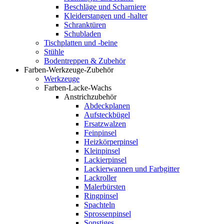
Beschläge und Scharniere
Kleiderstangen und -halter
Schranktüren
Schubladen
Tischplatten und -beine
Stühle
Bodentreppen & Zubehör
Farben-Werkzeuge-Zubehör
Werkzeuge
Farben-Lacke-Wachs
Anstrichzubehör
Abdeckplanen
Aufsteckbügel
Ersatzwalzen
Feinpinsel
Heizkörperpinsel
Kleinpinsel
Lackierpinsel
Lackierwannen und Farbgitter
Lackroller
Malerbürsten
Ringpinsel
Spachteln
Sprossenpinsel
Sonstiges