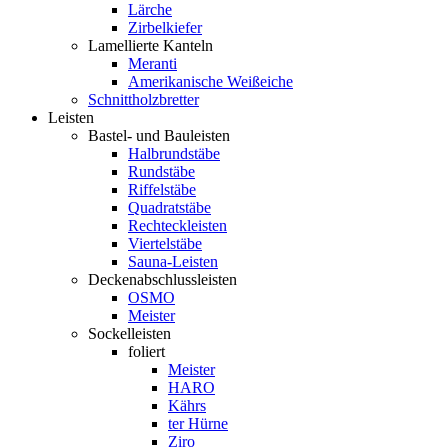
Lärche
Zirbelkiefer
Lamellierte Kanteln
Meranti
Amerikanische Weißeiche
Schnittholzbretter
Leisten
Bastel- und Bauleisten
Halbrundstäbe
Rundstäbe
Riffelstäbe
Quadratstäbe
Rechteckleisten
Viertelstäbe
Sauna-Leisten
Deckenabschlussleisten
OSMO
Meister
Sockelleisten
foliert
Meister
HARO
Kährs
ter Hürne
Ziro