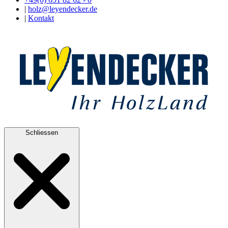
|
holz@leyendecker.de
|
Kontakt
Schliessen