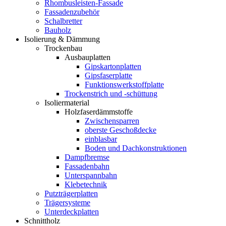
Rhombusleisten-Fassade
Fassadenzubehör
Schalbretter
Bauholz
Isolierung & Dämmung
Trockenbau
Ausbauplatten
Gipskartonplatten
Gipsfaserplatte
Funktionswerkstoffplatte
Trockenstrich und -schüttung
Isoliermaterial
Holzfaserdämmstoffe
Zwischensparren
oberste Geschoßdecke
einblasbar
Boden und Dachkonstruktionen
Dampfbremse
Fassadenbahn
Unterspannbahn
Klebetechnik
Putzträgerplatten
Trägersysteme
Unterdeckplatten
Schnittholz