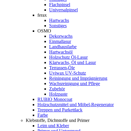
Flachpinsel
Universalpinsel
ferax
Hartwachs
Sonstiges
OSMO
Dekorwachs
Einmallasur
Landhausfarbe
Hartwachsöl
Holzschutz Öl-Lasur
Klarwachs, Öl und Lasur
Terrassen-Öle
Uviwax UV-Schutz
Reiningung und Imprägnierung
Wachsreinigung und Pflege
Zubehör
Holzpaste
RUBIO Monocoat
Holzschutzmittel und Möbel-Regenerator
Treppen und Parkettlack
Farbe
Klebstoffe, Dichtstoffe und Primer
Leim und Kleber
Primer und Untergrund