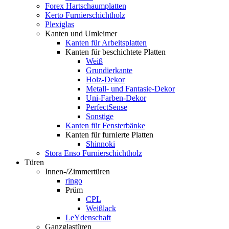
Forex Hartschaumplatten
Kerto Furnierschichtholz
Plexiglas
Kanten und Umleimer
Kanten für Arbeitsplatten
Kanten für beschichtete Platten
Weiß
Grundierkante
Holz-Dekor
Metall- und Fantasie-Dekor
Uni-Farben-Dekor
PerfectSense
Sonstige
Kanten für Fensterbänke
Kanten für furnierte Platten
Shinnoki
Stora Enso Furnierschichtholz
Türen
Innen-/Zimmertüren
ringo
Prüm
CPL
Weißlack
LeYdenschaft
Ganzglastüren