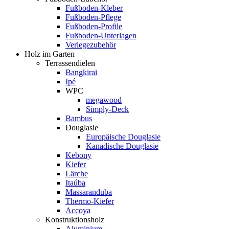
Fußboden-Kleber
Fußboden-Pflege
Fußboden-Profile
Fußboden-Unterlagen
Verlegezubehör
Holz im Garten
Terrassendielen
Bangkirai
Ipé
WPC
megawood
Simply-Deck
Bambus
Douglasie
Europäische Douglasie
Kanadische Douglasie
Kebony
Kiefer
Lärche
Itaúba
Massaranduba
Thermo-Kiefer
Accoya
Konstruktionsholz
Aluminium