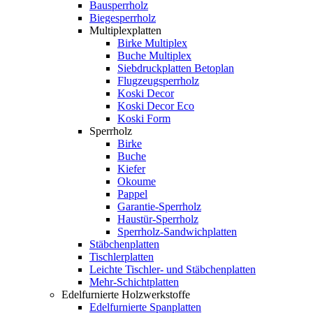
Bausperrholz
Biegesperrholz
Multiplexplatten
Birke Multiplex
Buche Multiplex
Siebdruckplatten Betoplan
Flugzeugsperrholz
Koski Decor
Koski Decor Eco
Koski Form
Sperrholz
Birke
Buche
Kiefer
Okoume
Pappel
Garantie-Sperrholz
Haustür-Sperrholz
Sperrholz-Sandwichplatten
Stäbchenplatten
Tischlerplatten
Leichte Tischler- und Stäbchenplatten
Mehr-Schichtplatten
Edelfurnierte Holzwerkstoffe
Edelfurnierte Spanplatten