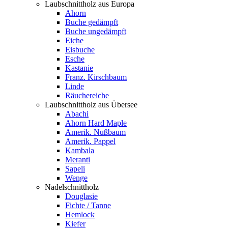
Laubschnittholz aus Europa
Ahorn
Buche gedämpft
Buche ungedämpft
Eiche
Eisbuche
Esche
Kastanie
Franz. Kirschbaum
Linde
Räuchereiche
Laubschnittholz aus Übersee
Abachi
Ahorn Hard Maple
Amerik. Nußbaum
Amerik. Pappel
Kambala
Meranti
Sapeli
Wenge
Nadelschnittholz
Douglasie
Fichte / Tanne
Hemlock
Kiefer