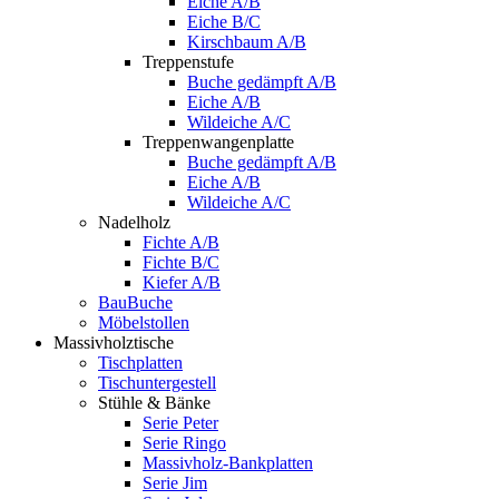
Eiche A/B
Eiche B/C
Kirschbaum A/B
Treppenstufe
Buche gedämpft A/B
Eiche A/B
Wildeiche A/C
Treppenwangenplatte
Buche gedämpft A/B
Eiche A/B
Wildeiche A/C
Nadelholz
Fichte A/B
Fichte B/C
Kiefer A/B
BauBuche
Möbelstollen
Massivholztische
Tischplatten
Tischuntergestell
Stühle & Bänke
Serie Peter
Serie Ringo
Massivholz-Bankplatten
Serie Jim