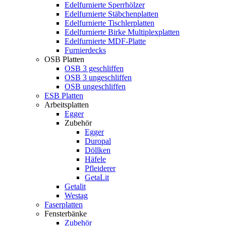
Edelfurnierte Sperrhölzer
Edelfurnierte Stäbchenplatten
Edelfurnierte Tischlerplatten
Edelfurnierte Birke Multiplexplatten
Edelfurnierte MDF-Platte
Furnierdecks
OSB Platten
OSB 3 geschliffen
OSB 3 ungeschliffen
OSB ungeschliffen
ESB Platten
Arbeitsplatten
Egger
Zubehör
Egger
Duropal
Döllken
Häfele
Pfleiderer
GetaLit
Getalit
Westag
Faserplatten
Fensterbänke
Zubehör