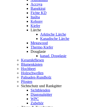
Accoya
Bangkirai
Fichte KD
Itaúba
Kebony
Kiefer
Lärche
Arktische Lärche
Kanadische Lärche
Megawood
Thermo Kiefer
Douglasie
kanad. Douglasie
Keramikfliesen
Blumenkästen
Hochbeet
Holzschwellen
Palisaden-Rundholz
Pfosten
Sichtschutz und Rankgitter
Sichtblenden
Diagonalgitter
WPC
Zubehör