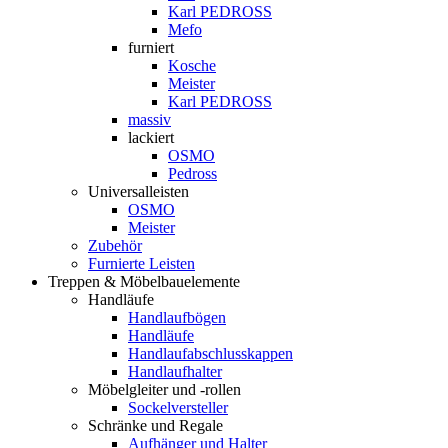
Karl PEDROSS
Mefo
furniert
Kosche
Meister
Karl PEDROSS
massiv
lackiert
OSMO
Pedross
Universalleisten
OSMO
Meister
Zubehör
Furnierte Leisten
Treppen & Möbelbauelemente
Handläufe
Handlaufbögen
Handläufe
Handlaufabschlusskappen
Handlaufhalter
Möbelgleiter und -rollen
Sockelversteller
Schränke und Regale
Aufhänger und Halter