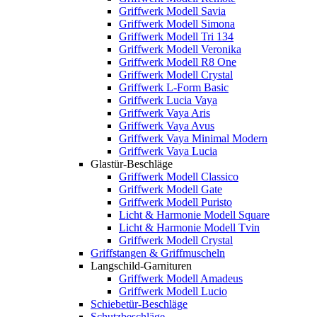
Griffwerk Modell Savia
Griffwerk Modell Simona
Griffwerk Modell Tri 134
Griffwerk Modell Veronika
Griffwerk Modell R8 One
Griffwerk Modell Crystal
Griffwerk L-Form Basic
Griffwerk Lucia Vaya
Griffwerk Vaya Aris
Griffwerk Vaya Avus
Griffwerk Vaya Minimal Modern
Griffwerk Vaya Lucia
Glastür-Beschläge
Griffwerk Modell Classico
Griffwerk Modell Gate
Griffwerk Modell Puristo
Licht & Harmonie Modell Square
Licht & Harmonie Modell Tvin
Griffwerk Modell Crystal
Griffstangen & Griffmuscheln
Langschild-Garnituren
Griffwerk Modell Amadeus
Griffwerk Modell Lucio
Schiebetür-Beschläge
Schutzbeschläge