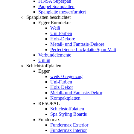
FINSA Superpan
Pappel Spanplatten
Spanplatte messerfurniert
Spanplatten beschichtet
Egger Eurodekor
Weiß
Uni-Farben
Holz-Dekore
Metall- und Fantasie-Dekore
PerfectSense Lackplatte Span Matt
Verbundelemente
Unilin
Schichtstoffplatten
Egger
weiß / Gegenzug
Uni-Farben
Holz-Dekor
Metall- und Fantasie-Dekor
Kompaktplatten
RESOPAL
Schichstoffplatten
Spa Styling Boards
Fundermax
Fundermax Exterior
Fundermax Interior