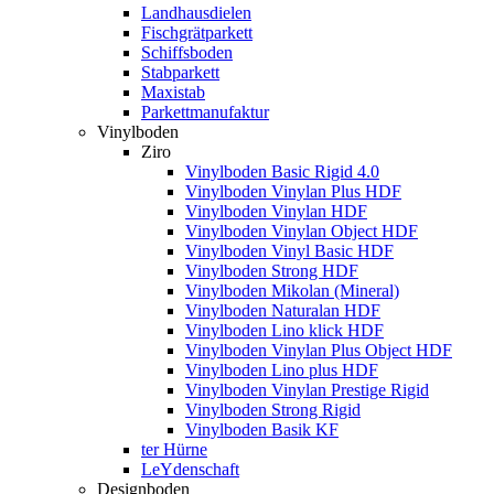
Landhausdielen
Fischgrätparkett
Schiffsboden
Stabparkett
Maxistab
Parkettmanufaktur
Vinylboden
Ziro
Vinylboden Basic Rigid 4.0
Vinylboden Vinylan Plus HDF
Vinylboden Vinylan HDF
Vinylboden Vinylan Object HDF
Vinylboden Vinyl Basic HDF
Vinylboden Strong HDF
Vinylboden Mikolan (Mineral)
Vinylboden Naturalan HDF
Vinylboden Lino klick HDF
Vinylboden Vinylan Plus Object HDF
Vinylboden Lino plus HDF
Vinylboden Vinylan Prestige Rigid
Vinylboden Strong Rigid
Vinylboden Basik KF
ter Hürne
LeYdenschaft
Designboden