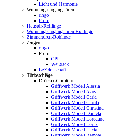
Licht und Harmonie
Wohnungseingangstüren
ringo
Prüm
Haustür-Rohlinge
Wohnungseingangstüren-Rohlinge
Zimmertüren-Rohlinge
Zargen
ringo
Prüm
CPL
Weißlack
LeYdenschaft
Türbeschläge
Drücker-Garnituren
Griffwerk Modell Alessia
Griffwerk Modell Avus
Griffwerk Modell Carla
Griffwerk Modell Carola
Griffwerk Modell Christina
Griffwerk Modell Daniela
Griffwerk Modell Loredana
Griffwerk Modell Lorita
Griffwerk Modell Lucia
Griffwerk Modell Remote