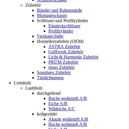
Zubehör
Bänder und Rahmenteile
Montageschaum
Schlösser und Profilzylinder
Einsteckschlösser
Profilzylinder
Vierkant-Stifte
Herstellerzubehör (OEM)
ASTRA Zubehör
Griffwerk Zubehör
Licht & Harmonie Zubehör
PRÜM Zubehör
ringo Zubehör
Sonstiges Zubehör
Türdichtungen
Leimholz
Laubholz
durchgehend
Buche gedämpft A/B
Eiche A/B
Wildeiche A/C
keilgezinkt
Akazie gedämpft A/B
Buche gedämpft A/B