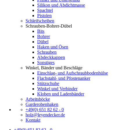
Silikon und Abdichtmasse
Spachtel
Pistolen
Schleifscheiben
Schrauben-Bohrer-Dübel
Bits
Bohrer
Dübel
Haken und Ösen
Schrauben
Abdeckkappen
Sonstiges
Winkel, Bänder und Beschläge
Einschlag- und Aufschraubbodenhülse
Flachstahl- und Pfostenanker
Stützschuhe
Winkel und Verbinder
Kloben und Ladenbänder
Arbeitsböcke
Garderobenhaken
+49(0) 651 82 62 - 0
holz@leyendecker.de
Kontakt
+49(0) 651 82 62 - 0