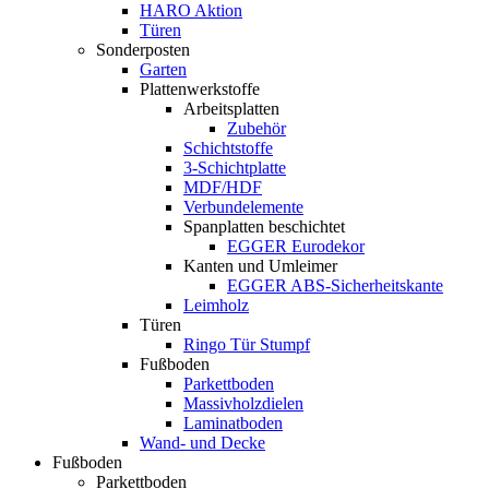
HARO Aktion
Türen
Sonderposten
Garten
Plattenwerkstoffe
Arbeitsplatten
Zubehör
Schichtstoffe
3-Schichtplatte
MDF/HDF
Verbundelemente
Spanplatten beschichtet
EGGER Eurodekor
Kanten und Umleimer
EGGER ABS-Sicherheitskante
Leimholz
Türen
Ringo Tür Stumpf
Fußboden
Parkettboden
Massivholzdielen
Laminatboden
Wand- und Decke
Fußboden
Parkettboden