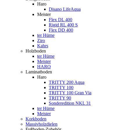
Haro
Disano LifeAqua
Meister
Flex DL 400
Rigid RL 400 S
Flex DD 400
ter Hürne
Ziro
Kahrs
Holzboden
ter Hürne
Meister
HARO
Laminatboden
Haro
TRITTY 200 Aqua
TRITTY 100
TRITTY 100 Gran Via
TRITTY 90
Sonderedition NKL 31
ter Hürne
Meister
Korkboden
Massivholzdielen
Fußboden-Zubehör