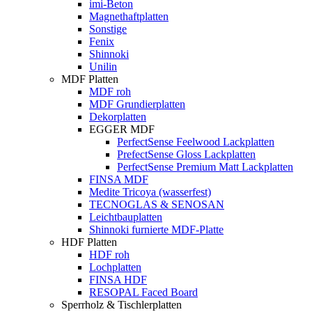
imi-Beton
Magnethaftplatten
Sonstige
Fenix
Shinnoki
Unilin
MDF Platten
MDF roh
MDF Grundierplatten
Dekorplatten
EGGER MDF
PerfectSense Feelwood Lackplatten
PrefectSense Gloss Lackplatten
PerfectSense Premium Matt Lackplatten
FINSA MDF
Medite Tricoya (wasserfest)
TECNOGLAS & SENOSAN
Leichtbauplatten
Shinnoki furnierte MDF-Platte
HDF Platten
HDF roh
Lochplatten
FINSA HDF
RESOPAL Faced Board
Sperrholz & Tischlerplatten