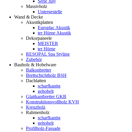
Serie July
Massivholz
Untergestelle
Wand & Decke
Akustikplatten
Europlac Akustik
ter Hürne Akustik
Dekorpaneele
MEISTER
ter Hürne
RESOPAL Spa Styling
Zubehör
Bauholz & Hobelware
Balkonbretter
Brettschichtholz BSH
Dachlatten
scharfkantig
gehobelt
Glattkantbretter GKB
Konstruktionsvollholz KVH
Kreuzholz
Rahmenholz
scharfkantig
gehobelt
Profilholz-Fassade