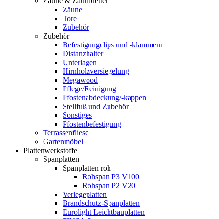
Zäune & Zaunbretter
Zäune
Tore
Zubehör
Zubehör
Befestigungclips und -klammern
Distanzhalter
Unterlagen
Hirnholzversiegelung
Megawood
Pflege/Reinigung
Pfostenabdeckung/-kappen
Stellfuß und Zubehör
Sonstiges
Pfostenbefestigung
Terrassenfliese
Gartenmöbel
Plattenwerkstoffe
Spanplatten
Spanplatten roh
Rohspan P3 V100
Rohspan P2 V20
Verlegeplatten
Brandschutz-Spanplatten
Eurolight Leichtbauplatten