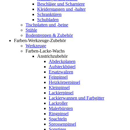
Beschläge und Scharniere
Kleiderstangen und -halter
Schranktüren
Schubladen
Tischplatten und -beine
Stühle
Bodentreppen & Zubehör
Farben-Werkzeuge-Zubehör
Werkzeuge
Farben-Lacke-Wachs
Anstrichzubehör
Abdeckplanen
Aufsteckbügel
Ersatzwalzen
Feinpinsel
Heizkörperpinsel
Kleinpinsel
Lackierpinsel
Lackierwannen und Farbgitter
Lackroller
Malerbürsten
Ringpinsel
Spachteln
Sprossenpinsel
Sonstiges