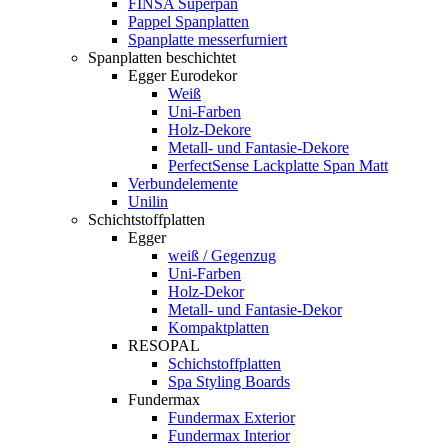
FINSA Superpan
Pappel Spanplatten
Spanplatte messerfurniert
Spanplatten beschichtet
Egger Eurodekor
Weiß
Uni-Farben
Holz-Dekore
Metall- und Fantasie-Dekore
PerfectSense Lackplatte Span Matt
Verbundelemente
Unilin
Schichtstoffplatten
Egger
weiß / Gegenzug
Uni-Farben
Holz-Dekor
Metall- und Fantasie-Dekor
Kompaktplatten
RESOPAL
Schichstoffplatten
Spa Styling Boards
Fundermax
Fundermax Exterior
Fundermax Interior