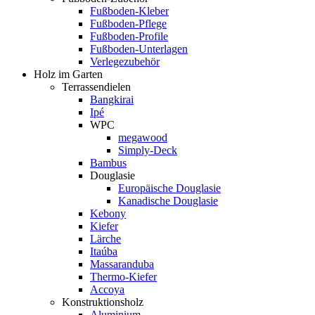
Fußboden-Kleber
Fußboden-Pflege
Fußboden-Profile
Fußboden-Unterlagen
Verlegezubehör
Holz im Garten
Terrassendielen
Bangkirai
Ipé
WPC
megawood
Simply-Deck
Bambus
Douglasie
Europäische Douglasie
Kanadische Douglasie
Kebony
Kiefer
Lärche
Itaúba
Massaranduba
Thermo-Kiefer
Accoya
Konstruktionsholz
Aluminium