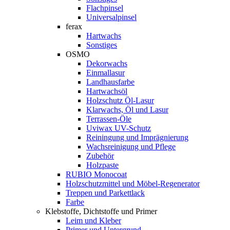
Flachpinsel
Universalpinsel
ferax
Hartwachs
Sonstiges
OSMO
Dekorwachs
Einmallasur
Landhausfarbe
Hartwachsöl
Holzschutz Öl-Lasur
Klarwachs, Öl und Lasur
Terrassen-Öle
Uviwax UV-Schutz
Reiningung und Imprägnierung
Wachsreinigung und Pflege
Zubehör
Holzpaste
RUBIO Monocoat
Holzschutzmittel und Möbel-Regenerator
Treppen und Parkettlack
Farbe
Klebstoffe, Dichtstoffe und Primer
Leim und Kleber
Primer und Untergrund