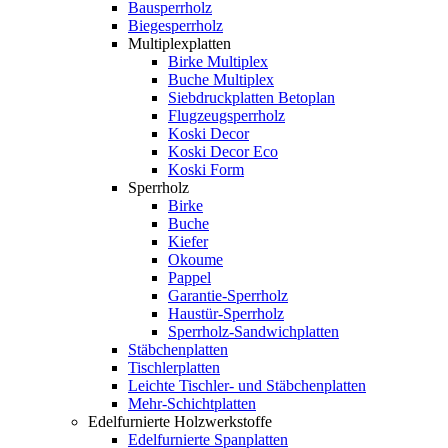
Bausperrholz
Biegesperrholz
Multiplexplatten
Birke Multiplex
Buche Multiplex
Siebdruckplatten Betoplan
Flugzeugsperrholz
Koski Decor
Koski Decor Eco
Koski Form
Sperrholz
Birke
Buche
Kiefer
Okoume
Pappel
Garantie-Sperrholz
Haustür-Sperrholz
Sperrholz-Sandwichplatten
Stäbchenplatten
Tischlerplatten
Leichte Tischler- und Stäbchenplatten
Mehr-Schichtplatten
Edelfurnierte Holzwerkstoffe
Edelfurnierte Spanplatten