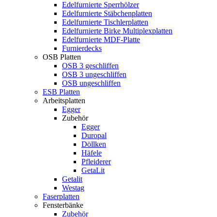
Edelfurnierte Sperrhölzer
Edelfurnierte Stäbchenplatten
Edelfurnierte Tischlerplatten
Edelfurnierte Birke Multiplexplatten
Edelfurnierte MDF-Platte
Furnierdecks
OSB Platten
OSB 3 geschliffen
OSB 3 ungeschliffen
OSB ungeschliffen
ESB Platten
Arbeitsplatten
Egger
Zubehör
Egger
Duropal
Döllken
Häfele
Pfleiderer
GetaLit
Getalit
Westag
Faserplatten
Fensterbänke
Zubehör