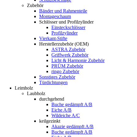
Zubehör
Bänder und Rahmenteile
Montageschaum
Schlösser und Profilzylinder
Einsteckschlösser
Profilzylinder
Vierkant-Stifte
Herstellerzubehör (OEM)
ASTRA Zubehör
Griffwerk Zubehör
Licht & Harmonie Zubehör
PRÜM Zubehör
ringo Zubehör
Sonstiges Zubehör
Türdichtungen
Leimholz
Laubholz
durchgehend
Buche gedämpft A/B
Eiche A/B
Wildeiche A/C
keilgezinkt
Akazie gedämpft A/B
Buche gedämpft A/B