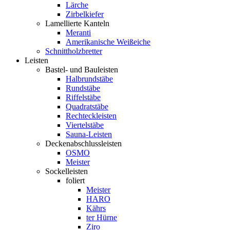
Lärche
Zirbelkiefer
Lamellierte Kanteln
Meranti
Amerikanische Weißeiche
Schnittholzbretter
Leisten
Bastel- und Bauleisten
Halbrundstäbe
Rundstäbe
Riffelstäbe
Quadratstäbe
Rechteckleisten
Viertelstäbe
Sauna-Leisten
Deckenabschlussleisten
OSMO
Meister
Sockelleisten
foliert
Meister
HARO
Kährs
ter Hürne
Ziro