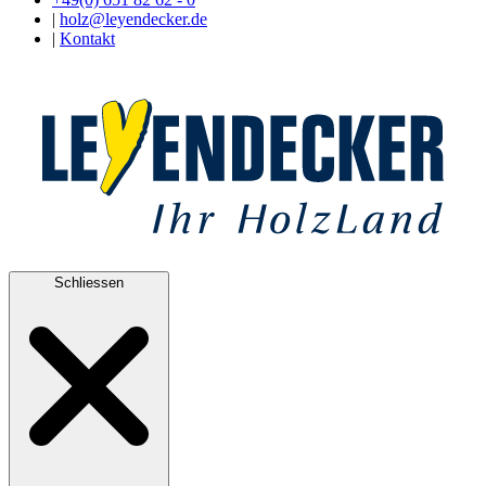
|
holz@leyendecker.de
|
Kontakt
Schliessen