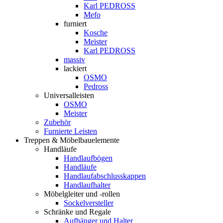
Karl PEDROSS
Mefo
furniert
Kosche
Meister
Karl PEDROSS
massiv
lackiert
OSMO
Pedross
Universalleisten
OSMO
Meister
Zubehör
Furnierte Leisten
Treppen & Möbelbauelemente
Handläufe
Handlaufbögen
Handläufe
Handlaufabschlusskappen
Handlaufhalter
Möbelgleiter und -rollen
Sockelversteller
Schränke und Regale
Aufhänger und Halter