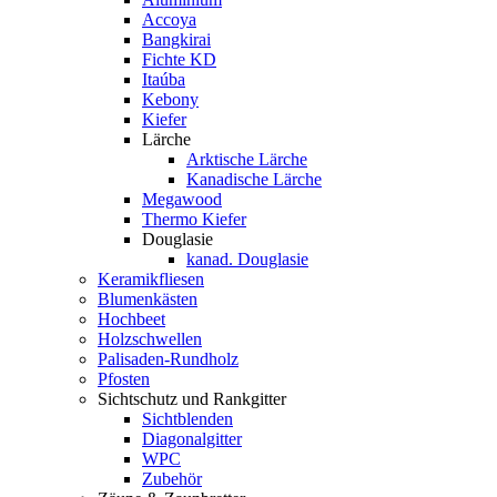
Accoya
Bangkirai
Fichte KD
Itaúba
Kebony
Kiefer
Lärche
Arktische Lärche
Kanadische Lärche
Megawood
Thermo Kiefer
Douglasie
kanad. Douglasie
Keramikfliesen
Blumenkästen
Hochbeet
Holzschwellen
Palisaden-Rundholz
Pfosten
Sichtschutz und Rankgitter
Sichtblenden
Diagonalgitter
WPC
Zubehör