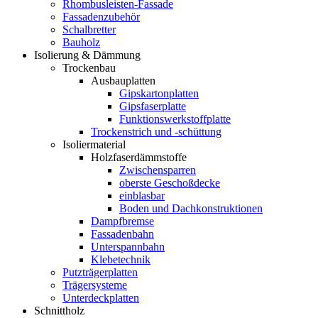
Rhombusleisten-Fassade
Fassadenzubehör
Schalbretter
Bauholz
Isolierung & Dämmung
Trockenbau
Ausbauplatten
Gipskartonplatten
Gipsfaserplatte
Funktionswerkstoffplatte
Trockenstrich und -schüttung
Isoliermaterial
Holzfaserdämmstoffe
Zwischensparren
oberste Geschoßdecke
einblasbar
Boden und Dachkonstruktionen
Dampfbremse
Fassadenbahn
Unterspannbahn
Klebetechnik
Putzträgerplatten
Trägersysteme
Unterdeckplatten
Schnittholz