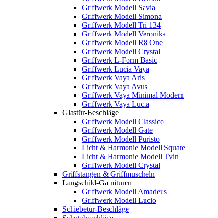
Griffwerk Modell Savia
Griffwerk Modell Simona
Griffwerk Modell Tri 134
Griffwerk Modell Veronika
Griffwerk Modell R8 One
Griffwerk Modell Crystal
Griffwerk L-Form Basic
Griffwerk Lucia Vaya
Griffwerk Vaya Aris
Griffwerk Vaya Avus
Griffwerk Vaya Minimal Modern
Griffwerk Vaya Lucia
Glastür-Beschläge
Griffwerk Modell Classico
Griffwerk Modell Gate
Griffwerk Modell Puristo
Licht & Harmonie Modell Square
Licht & Harmonie Modell Tvin
Griffwerk Modell Crystal
Griffstangen & Griffmuscheln
Langschild-Garnituren
Griffwerk Modell Amadeus
Griffwerk Modell Lucio
Schiebetür-Beschläge
Schutzbeschläge