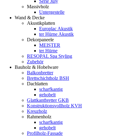
Serie July
Massivholz
Untergestelle
Wand & Decke
Akustikplatten
Europlac Akustik
ter Hürne Akustik
Dekorpaneele
MEISTER
ter Hürne
RESOPAL Spa Styling
Zubehör
Bauholz & Hobelware
Balkonbretter
Brettschichtholz BSH
Dachlatten
scharfkantig
gehobelt
Glattkantbretter GKB
Konstruktionsvollholz KVH
Kreuzholz
Rahmenholz
scharfkantig
gehobelt
Profilholz-Fassade