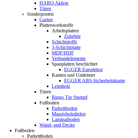
HARO Aktion
Türen
Sonderposten
Garten
Plattenwerkstoffe
Arbeitsplatten
Zubehör
Schichtstoffe
3-Schichtplatte
MDF/HDF
Verbundelemente
Spanplatten beschichtet
EGGER Eurodekor
Kanten und Umleimer
EGGER ABS-Sicherheitskante
Leimholz
Türen
Ringo Tür Stumpf
Fußboden
Parkettboden
Massivholzdielen
Laminatboden
Wand- und Decke
Fußboden
Parkettboden