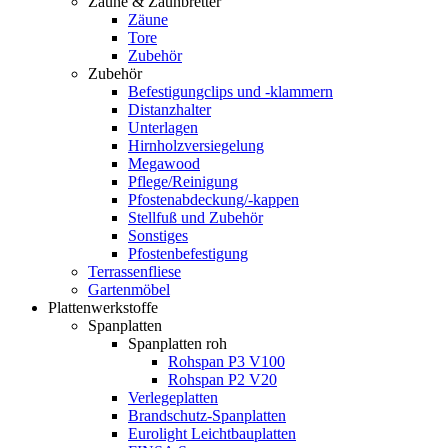
Zäune & Zaunbretter
Zäune
Tore
Zubehör
Zubehör
Befestigungclips und -klammern
Distanzhalter
Unterlagen
Hirnholzversiegelung
Megawood
Pflege/Reinigung
Pfostenabdeckung/-kappen
Stellfuß und Zubehör
Sonstiges
Pfostenbefestigung
Terrassenfliese
Gartenmöbel
Plattenwerkstoffe
Spanplatten
Spanplatten roh
Rohspan P3 V100
Rohspan P2 V20
Verlegeplatten
Brandschutz-Spanplatten
Eurolight Leichtbauplatten