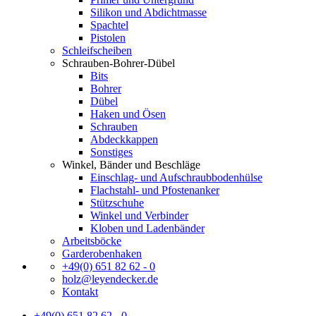
Silikon und Abdichtmasse
Spachtel
Pistolen
Schleifscheiben
Schrauben-Bohrer-Dübel
Bits
Bohrer
Dübel
Haken und Ösen
Schrauben
Abdeckkappen
Sonstiges
Winkel, Bänder und Beschläge
Einschlag- und Aufschraubbodenhülse
Flachstahl- und Pfostenanker
Stützschuhe
Winkel und Verbinder
Kloben und Ladenbänder
Arbeitsböcke
Garderobenhaken
+49(0) 651 82 62 - 0
holz@leyendecker.de
Kontakt
+49(0) 651 82 62 - 0