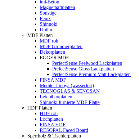
imi-Beton
Magnethaftplatten
Sonstige
Fenix
Shinnoki
Unilin
MDF Platten
MDF roh
MDF Grundierplatten
Dekorplatten
EGGER MDF
PerfectSense Feelwood Lackplatten
PrefectSense Gloss Lackplatten
PerfectSense Premium Matt Lackplatten
FINSA MDF
Medite Tricoya (wasserfest)
TECNOGLAS & SENOSAN
Leichtbauplatten
Shinnoki furnierte MDF-Platte
HDF Platten
HDF roh
Lochplatten
FINSA HDF
RESOPAL Faced Board
Sperrholz & Tischlerplatten