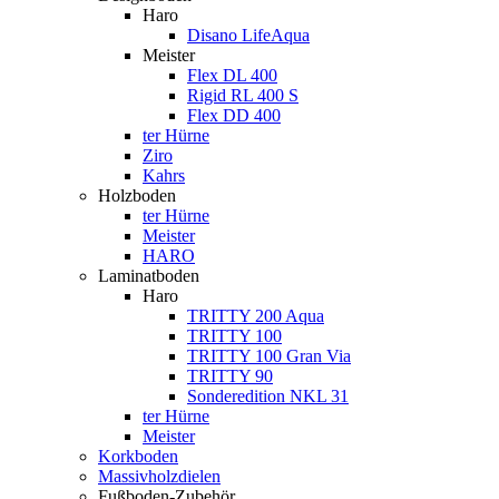
Haro
Disano LifeAqua
Meister
Flex DL 400
Rigid RL 400 S
Flex DD 400
ter Hürne
Ziro
Kahrs
Holzboden
ter Hürne
Meister
HARO
Laminatboden
Haro
TRITTY 200 Aqua
TRITTY 100
TRITTY 100 Gran Via
TRITTY 90
Sonderedition NKL 31
ter Hürne
Meister
Korkboden
Massivholzdielen
Fußboden-Zubehör