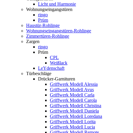
Licht und Harmonie
Wohnungseingangstüren
ringo
Prüm
Haustür-Rohlinge
Wohnungseingangstüren-Rohlinge
Zimmertüren-Rohlinge
Zargen
ringo
Prüm
CPL
Weißlack
LeYdenschaft
Türbeschläge
Drücker-Garnituren
Griffwerk Modell Alessia
Griffwerk Modell Avus
Griffwerk Modell Carla
Griffwerk Modell Carola
Griffwerk Modell Christina
Griffwerk Modell Daniela
Griffwerk Modell Loredana
Griffwerk Modell Lorita
Griffwerk Modell Lucia
Griffwerk Modell Remote