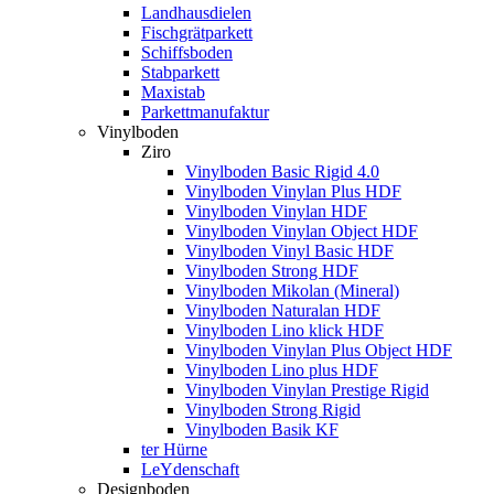
Landhausdielen
Fischgrätparkett
Schiffsboden
Stabparkett
Maxistab
Parkettmanufaktur
Vinylboden
Ziro
Vinylboden Basic Rigid 4.0
Vinylboden Vinylan Plus HDF
Vinylboden Vinylan HDF
Vinylboden Vinylan Object HDF
Vinylboden Vinyl Basic HDF
Vinylboden Strong HDF
Vinylboden Mikolan (Mineral)
Vinylboden Naturalan HDF
Vinylboden Lino klick HDF
Vinylboden Vinylan Plus Object HDF
Vinylboden Lino plus HDF
Vinylboden Vinylan Prestige Rigid
Vinylboden Strong Rigid
Vinylboden Basik KF
ter Hürne
LeYdenschaft
Designboden