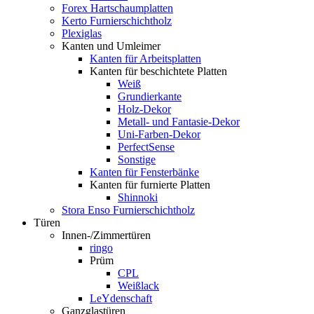
Forex Hartschaumplatten
Kerto Furnierschichtholz
Plexiglas
Kanten und Umleimer
Kanten für Arbeitsplatten
Kanten für beschichtete Platten
Weiß
Grundierkante
Holz-Dekor
Metall- und Fantasie-Dekor
Uni-Farben-Dekor
PerfectSense
Sonstige
Kanten für Fensterbänke
Kanten für furnierte Platten
Shinnoki
Stora Enso Furnierschichtholz
Türen
Innen-/Zimmertüren
ringo
Prüm
CPL
Weißlack
LeYdenschaft
Ganzglastüren