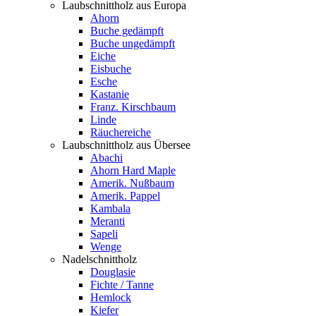
Laubschnittholz aus Europa
Ahorn
Buche gedämpft
Buche ungedämpft
Eiche
Eisbuche
Esche
Kastanie
Franz. Kirschbaum
Linde
Räuchereiche
Laubschnittholz aus Übersee
Abachi
Ahorn Hard Maple
Amerik. Nußbaum
Amerik. Pappel
Kambala
Meranti
Sapeli
Wenge
Nadelschnittholz
Douglasie
Fichte / Tanne
Hemlock
Kiefer