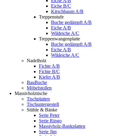
Eiche A/B
Eiche B/C
Kirschbaum A/B
Treppenstufe
Buche gedämpft A/B
Eiche A/B
Wildeiche A/C
Treppenwangenplatte
Buche gedämpft A/B
Eiche A/B
Wildeiche A/C
Nadelholz
Fichte A/B
Fichte B/C
Kiefer A/B
BauBuche
Möbelstollen
Massivholztische
Tischplatten
Tischuntergestell
Stühle & Bänke
Serie Peter
Serie Ringo
Massivholz-Bankplatten
Serie Jim