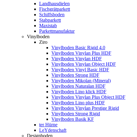
Landhausdielen
Fischgrätparkett
Schiffsboden
Stabparkett
Maxistab
Parkettmanufaktur
Vinylboden
Ziro
Vinylboden Basic Rigid 4.0
Vinylboden Vinylan Plus HDF
Vinylboden Vinylan HDF
Vinylboden Vinylan Object HDF
Vinylboden Vinyl Basic HDF
Vinylboden Strong HDF
Vinylboden Mikolan (Mineral)
Vinylboden Naturalan HDF
Vinylboden Lino klick HDF
Vinylboden Vinylan Plus Object HDF
Vinylboden Lino plus HDF
Vinylboden Vinylan Prestige Rigid
Vinylboden Strong Rigid
Vinylboden Basik KF
ter Hürne
LeYdenschaft
Designboden