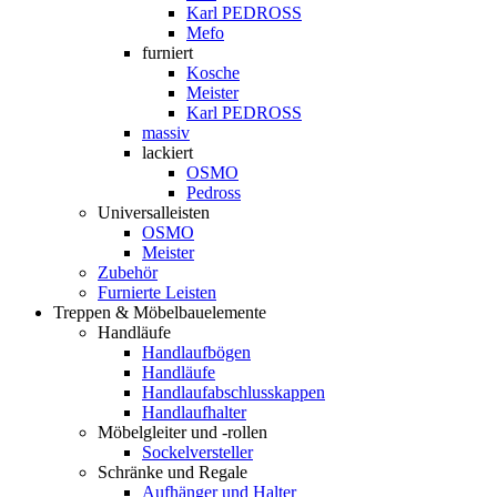
Karl PEDROSS
Mefo
furniert
Kosche
Meister
Karl PEDROSS
massiv
lackiert
OSMO
Pedross
Universalleisten
OSMO
Meister
Zubehör
Furnierte Leisten
Treppen & Möbelbauelemente
Handläufe
Handlaufbögen
Handläufe
Handlaufabschlusskappen
Handlaufhalter
Möbelgleiter und -rollen
Sockelversteller
Schränke und Regale
Aufhänger und Halter