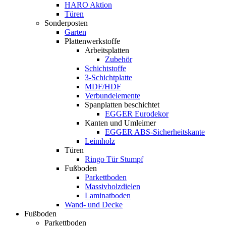
HARO Aktion
Türen
Sonderposten
Garten
Plattenwerkstoffe
Arbeitsplatten
Zubehör
Schichtstoffe
3-Schichtplatte
MDF/HDF
Verbundelemente
Spanplatten beschichtet
EGGER Eurodekor
Kanten und Umleimer
EGGER ABS-Sicherheitskante
Leimholz
Türen
Ringo Tür Stumpf
Fußboden
Parkettboden
Massivholzdielen
Laminatboden
Wand- und Decke
Fußboden
Parkettboden