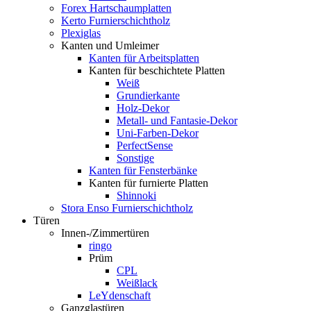
Forex Hartschaumplatten
Kerto Furnierschichtholz
Plexiglas
Kanten und Umleimer
Kanten für Arbeitsplatten
Kanten für beschichtete Platten
Weiß
Grundierkante
Holz-Dekor
Metall- und Fantasie-Dekor
Uni-Farben-Dekor
PerfectSense
Sonstige
Kanten für Fensterbänke
Kanten für furnierte Platten
Shinnoki
Stora Enso Furnierschichtholz
Türen
Innen-/Zimmertüren
ringo
Prüm
CPL
Weißlack
LeYdenschaft
Ganzglastüren