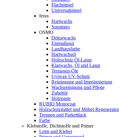
Flachpinsel
Universalpinsel
ferax
Hartwachs
Sonstiges
OSMO
Dekorwachs
Einmallasur
Landhausfarbe
Hartwachsöl
Holzschutz Öl-Lasur
Klarwachs, Öl und Lasur
Terrassen-Öle
Uviwax UV-Schutz
Reiningung und Imprägnierung
Wachsreinigung und Pflege
Zubehör
Holzpaste
RUBIO Monocoat
Holzschutzmittel und Möbel-Regenerator
Treppen und Parkettlack
Farbe
Klebstoffe, Dichtstoffe und Primer
Leim und Kleber
Primer und Untergrund