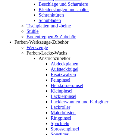
Beschläge und Scharniere
Kleiderstangen und -halter
Schranktüren
Schubladen
Tischplatten und -beine
Stühle
Bodentreppen & Zubehör
Farben-Werkzeuge-Zubehör
Werkzeuge
Farben-Lacke-Wachs
Anstrichzubehör
Abdeckplanen
Aufsteckbügel
Ersatzwalzen
Feinpinsel
Heizkörperpinsel
Kleinpinsel
Lackierpinsel
Lackierwannen und Farbgitter
Lackroller
Malerbürsten
Ringpinsel
Spachteln
Sprossenpinsel
Sonstiges