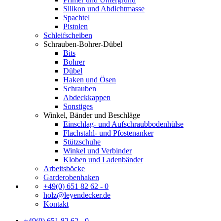
Silikon und Abdichtmasse
Spachtel
Pistolen
Schleifscheiben
Schrauben-Bohrer-Dübel
Bits
Bohrer
Dübel
Haken und Ösen
Schrauben
Abdeckkappen
Sonstiges
Winkel, Bänder und Beschläge
Einschlag- und Aufschraubbodenhülse
Flachstahl- und Pfostenanker
Stützschuhe
Winkel und Verbinder
Kloben und Ladenbänder
Arbeitsböcke
Garderobenhaken
+49(0) 651 82 62 - 0
holz@leyendecker.de
Kontakt
+49(0) 651 82 62 - 0