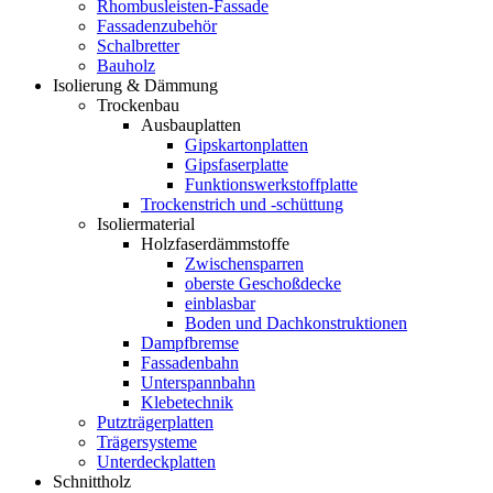
Rhombusleisten-Fassade
Fassadenzubehör
Schalbretter
Bauholz
Isolierung & Dämmung
Trockenbau
Ausbauplatten
Gipskartonplatten
Gipsfaserplatte
Funktionswerkstoffplatte
Trockenstrich und -schüttung
Isoliermaterial
Holzfaserdämmstoffe
Zwischensparren
oberste Geschoßdecke
einblasbar
Boden und Dachkonstruktionen
Dampfbremse
Fassadenbahn
Unterspannbahn
Klebetechnik
Putzträgerplatten
Trägersysteme
Unterdeckplatten
Schnittholz