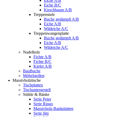
Eiche A/B
Eiche B/C
Kirschbaum A/B
Treppenstufe
Buche gedämpft A/B
Eiche A/B
Wildeiche A/C
Treppenwangenplatte
Buche gedämpft A/B
Eiche A/B
Wildeiche A/C
Nadelholz
Fichte A/B
Fichte B/C
Kiefer A/B
BauBuche
Möbelstollen
Massivholztische
Tischplatten
Tischuntergestell
Stühle & Bänke
Serie Peter
Serie Ringo
Massivholz-Bankplatten
Serie Jim