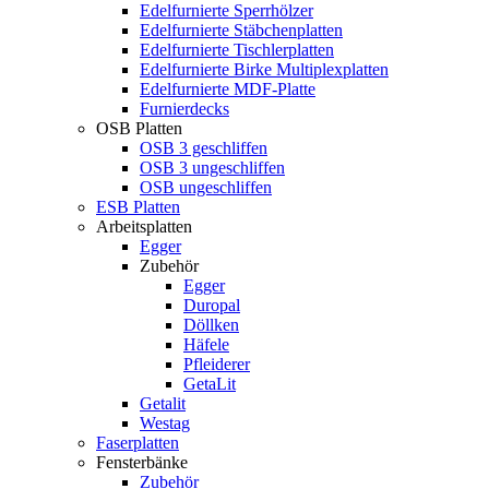
Edelfurnierte Sperrhölzer
Edelfurnierte Stäbchenplatten
Edelfurnierte Tischlerplatten
Edelfurnierte Birke Multiplexplatten
Edelfurnierte MDF-Platte
Furnierdecks
OSB Platten
OSB 3 geschliffen
OSB 3 ungeschliffen
OSB ungeschliffen
ESB Platten
Arbeitsplatten
Egger
Zubehör
Egger
Duropal
Döllken
Häfele
Pfleiderer
GetaLit
Getalit
Westag
Faserplatten
Fensterbänke
Zubehör