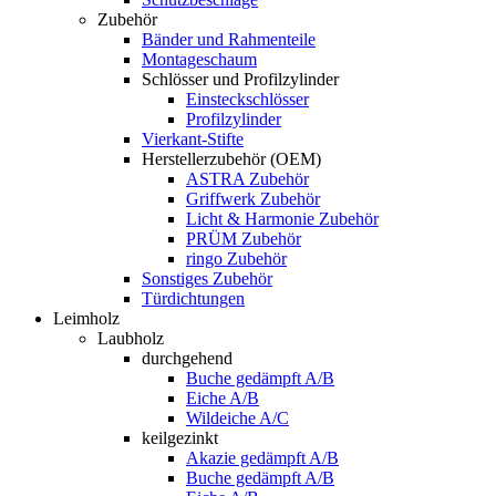
Zubehör
Bänder und Rahmenteile
Montageschaum
Schlösser und Profilzylinder
Einsteckschlösser
Profilzylinder
Vierkant-Stifte
Herstellerzubehör (OEM)
ASTRA Zubehör
Griffwerk Zubehör
Licht & Harmonie Zubehör
PRÜM Zubehör
ringo Zubehör
Sonstiges Zubehör
Türdichtungen
Leimholz
Laubholz
durchgehend
Buche gedämpft A/B
Eiche A/B
Wildeiche A/C
keilgezinkt
Akazie gedämpft A/B
Buche gedämpft A/B