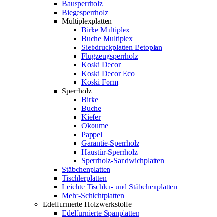
Bausperrholz
Biegesperrholz
Multiplexplatten
Birke Multiplex
Buche Multiplex
Siebdruckplatten Betoplan
Flugzeugsperrholz
Koski Decor
Koski Decor Eco
Koski Form
Sperrholz
Birke
Buche
Kiefer
Okoume
Pappel
Garantie-Sperrholz
Haustür-Sperrholz
Sperrholz-Sandwichplatten
Stäbchenplatten
Tischlerplatten
Leichte Tischler- und Stäbchenplatten
Mehr-Schichtplatten
Edelfurnierte Holzwerkstoffe
Edelfurnierte Spanplatten