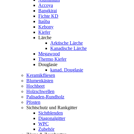
Accoya
Bangkirai
Fichte KD
Itaúba
Kebony
Kiefer
Lärche
Arktische Lärche
Kanadische Lärche
Megawood
Thermo Kiefer
Douglasie
kanad. Douglasie
Keramikfliesen
Blumenkästen
Hochbeet
Holzschwellen
Palisaden-Rundholz
Pfosten
Sichtschutz und Rankgitter
Sichtblenden
Diagonalgitter
WPC
Zubehör