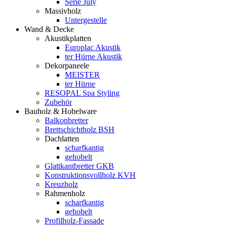
Serie July
Massivholz
Untergestelle
Wand & Decke
Akustikplatten
Europlac Akustik
ter Hürne Akustik
Dekorpaneele
MEISTER
ter Hürne
RESOPAL Spa Styling
Zubehör
Bauholz & Hobelware
Balkonbretter
Brettschichtholz BSH
Dachlatten
scharfkantig
gehobelt
Glattkantbretter GKB
Konstruktionsvollholz KVH
Kreuzholz
Rahmenholz
scharfkantig
gehobelt
Profilholz-Fassade