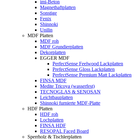
imi-Beton
Magnethaftplatten
Sonstige
Fenix
Shinnoki
Unilin
MDF Platten
MDF roh
MDF Grundierplatten
Dekorplatten
EGGER MDF
PerfectSense Feelwood Lackplatten
PrefectSense Gloss Lackplatten
PerfectSense Premium Matt Lackplatten
FINSA MDF
Medite Tricoya (wasserfest)
TECNOGLAS & SENOSAN
Leichtbauplatten
Shinnoki furnierte MDF-Platte
HDF Platten
HDF roh
Lochplatten
FINSA HDF
RESOPAL Faced Board
Sperrholz & Tischlerplatten