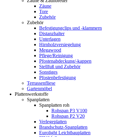
Zäune & Zaunbretter
Zäune
Tore
Zubehör
Zubehör
Befestigungclips und -klammern
Distanzhalter
Unterlagen
Hirnholzversiegelung
Megawood
Pflege/Reinigung
Pfostenabdeckung/-kappen
Stellfuß und Zubehör
Sonstiges
Pfostenbefestigung
Terrassenfliese
Gartenmöbel
Plattenwerkstoffe
Spanplatten
Spanplatten roh
Rohspan P3 V100
Rohspan P2 V20
Verlegeplatten
Brandschutz-Spanplatten
Eurolight Leichtbauplatten