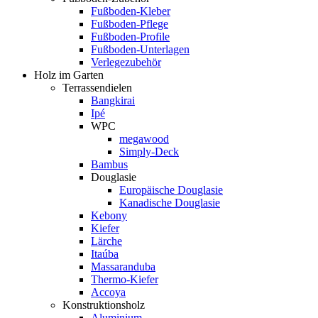
Fußboden-Kleber
Fußboden-Pflege
Fußboden-Profile
Fußboden-Unterlagen
Verlegezubehör
Holz im Garten
Terrassendielen
Bangkirai
Ipé
WPC
megawood
Simply-Deck
Bambus
Douglasie
Europäische Douglasie
Kanadische Douglasie
Kebony
Kiefer
Lärche
Itaúba
Massaranduba
Thermo-Kiefer
Accoya
Konstruktionsholz
Aluminium