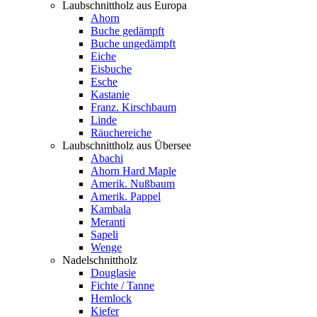
Laubschnittholz aus Europa
Ahorn
Buche gedämpft
Buche ungedämpft
Eiche
Eisbuche
Esche
Kastanie
Franz. Kirschbaum
Linde
Räuchereiche
Laubschnittholz aus Übersee
Abachi
Ahorn Hard Maple
Amerik. Nußbaum
Amerik. Pappel
Kambala
Meranti
Sapeli
Wenge
Nadelschnittholz
Douglasie
Fichte / Tanne
Hemlock
Kiefer