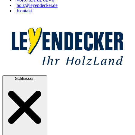
|
holz@leyendecker.de
|
Kontakt
Schliessen