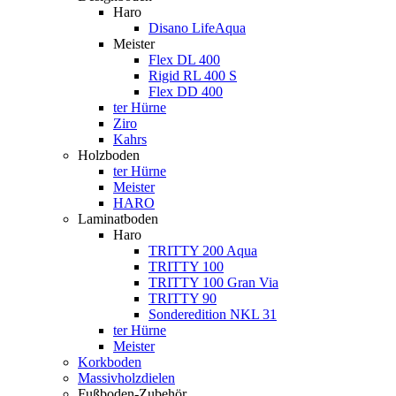
Haro
Disano LifeAqua
Meister
Flex DL 400
Rigid RL 400 S
Flex DD 400
ter Hürne
Ziro
Kahrs
Holzboden
ter Hürne
Meister
HARO
Laminatboden
Haro
TRITTY 200 Aqua
TRITTY 100
TRITTY 100 Gran Via
TRITTY 90
Sonderedition NKL 31
ter Hürne
Meister
Korkboden
Massivholzdielen
Fußboden-Zubehör