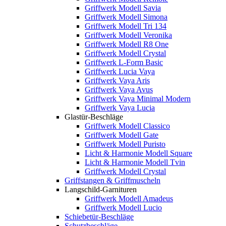
Griffwerk Modell Savia
Griffwerk Modell Simona
Griffwerk Modell Tri 134
Griffwerk Modell Veronika
Griffwerk Modell R8 One
Griffwerk Modell Crystal
Griffwerk L-Form Basic
Griffwerk Lucia Vaya
Griffwerk Vaya Aris
Griffwerk Vaya Avus
Griffwerk Vaya Minimal Modern
Griffwerk Vaya Lucia
Glastür-Beschläge
Griffwerk Modell Classico
Griffwerk Modell Gate
Griffwerk Modell Puristo
Licht & Harmonie Modell Square
Licht & Harmonie Modell Tvin
Griffwerk Modell Crystal
Griffstangen & Griffmuscheln
Langschild-Garnituren
Griffwerk Modell Amadeus
Griffwerk Modell Lucio
Schiebetür-Beschläge
Schutzbeschläge