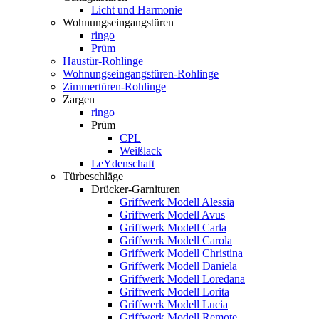
Licht und Harmonie
Wohnungseingangstüren
ringo
Prüm
Haustür-Rohlinge
Wohnungseingangstüren-Rohlinge
Zimmertüren-Rohlinge
Zargen
ringo
Prüm
CPL
Weißlack
LeYdenschaft
Türbeschläge
Drücker-Garnituren
Griffwerk Modell Alessia
Griffwerk Modell Avus
Griffwerk Modell Carla
Griffwerk Modell Carola
Griffwerk Modell Christina
Griffwerk Modell Daniela
Griffwerk Modell Loredana
Griffwerk Modell Lorita
Griffwerk Modell Lucia
Griffwerk Modell Remote