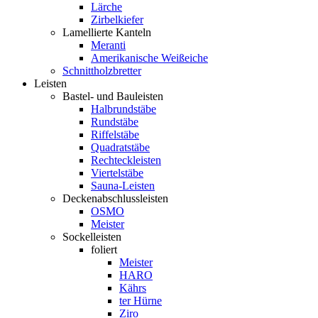
Lärche
Zirbelkiefer
Lamellierte Kanteln
Meranti
Amerikanische Weißeiche
Schnittholzbretter
Leisten
Bastel- und Bauleisten
Halbrundstäbe
Rundstäbe
Riffelstäbe
Quadratstäbe
Rechteckleisten
Viertelstäbe
Sauna-Leisten
Deckenabschlussleisten
OSMO
Meister
Sockelleisten
foliert
Meister
HARO
Kährs
ter Hürne
Ziro