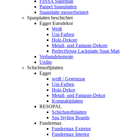
FINSA Superpan
Pappel Spanplatten
Spanplatte messerfurniert
Spanplatten beschichtet
Egger Eurodekor
Weiß
Uni-Farben
Holz-Dekore
Metall- und Fantasie-Dekore
PerfectSense Lackplatte Span Matt
Verbundelemente
Unilin
Schichtstoffplatten
Egger
weiß / Gegenzug
Uni-Farben
Holz-Dekor
Metall- und Fantasie-Dekor
Kompaktplatten
RESOPAL
Schichstoffplatten
Spa Styling Boards
Fundermax
Fundermax Exterior
Fundermax Interior