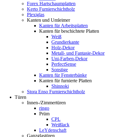
Forex Hartschaumplatten
Kerto Furnierschichtholz
Plexiglas
Kanten und Umleimer
Kanten für Arbeitsplatten
Kanten für beschichtete Platten
Weiß
Grundierkante
Holz-Dekor
Metall- und Fantasie-Dekor
Uni-Farben-Dekor
PerfectSense
Sonstige
Kanten für Fensterbänke
Kanten für furnierte Platten
Shinnoki
Stora Enso Furnierschichtholz
Türen
Innen-/Zimmertüren
ringo
Prüm
CPL
Weißlack
LeYdenschaft
Ganzglastüren