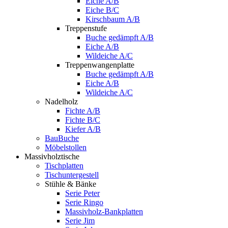
Eiche A/B
Eiche B/C
Kirschbaum A/B
Treppenstufe
Buche gedämpft A/B
Eiche A/B
Wildeiche A/C
Treppenwangenplatte
Buche gedämpft A/B
Eiche A/B
Wildeiche A/C
Nadelholz
Fichte A/B
Fichte B/C
Kiefer A/B
BauBuche
Möbelstollen
Massivholztische
Tischplatten
Tischuntergestell
Stühle & Bänke
Serie Peter
Serie Ringo
Massivholz-Bankplatten
Serie Jim