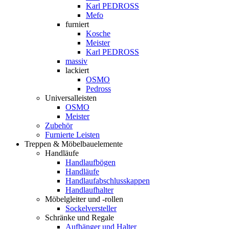
Karl PEDROSS
Mefo
furniert
Kosche
Meister
Karl PEDROSS
massiv
lackiert
OSMO
Pedross
Universalleisten
OSMO
Meister
Zubehör
Furnierte Leisten
Treppen & Möbelbauelemente
Handläufe
Handlaufbögen
Handläufe
Handlaufabschlusskappen
Handlaufhalter
Möbelgleiter und -rollen
Sockelversteller
Schränke und Regale
Aufhänger und Halter