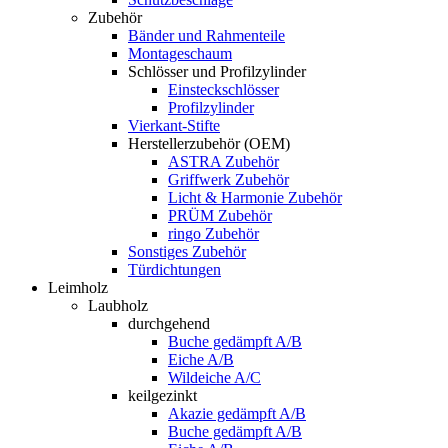
Zubehör
Bänder und Rahmenteile
Montageschaum
Schlösser und Profilzylinder
Einsteckschlösser
Profilzylinder
Vierkant-Stifte
Herstellerzubehör (OEM)
ASTRA Zubehör
Griffwerk Zubehör
Licht & Harmonie Zubehör
PRÜM Zubehör
ringo Zubehör
Sonstiges Zubehör
Türdichtungen
Leimholz
Laubholz
durchgehend
Buche gedämpft A/B
Eiche A/B
Wildeiche A/C
keilgezinkt
Akazie gedämpft A/B
Buche gedämpft A/B