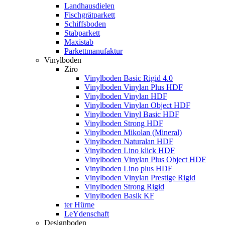
Landhausdielen
Fischgrätparkett
Schiffsboden
Stabparkett
Maxistab
Parkettmanufaktur
Vinylboden
Ziro
Vinylboden Basic Rigid 4.0
Vinylboden Vinylan Plus HDF
Vinylboden Vinylan HDF
Vinylboden Vinylan Object HDF
Vinylboden Vinyl Basic HDF
Vinylboden Strong HDF
Vinylboden Mikolan (Mineral)
Vinylboden Naturalan HDF
Vinylboden Lino klick HDF
Vinylboden Vinylan Plus Object HDF
Vinylboden Lino plus HDF
Vinylboden Vinylan Prestige Rigid
Vinylboden Strong Rigid
Vinylboden Basik KF
ter Hürne
LeYdenschaft
Designboden