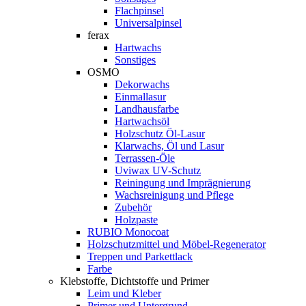
Flachpinsel
Universalpinsel
ferax
Hartwachs
Sonstiges
OSMO
Dekorwachs
Einmallasur
Landhausfarbe
Hartwachsöl
Holzschutz Öl-Lasur
Klarwachs, Öl und Lasur
Terrassen-Öle
Uviwax UV-Schutz
Reiningung und Imprägnierung
Wachsreinigung und Pflege
Zubehör
Holzpaste
RUBIO Monocoat
Holzschutzmittel und Möbel-Regenerator
Treppen und Parkettlack
Farbe
Klebstoffe, Dichtstoffe und Primer
Leim und Kleber
Primer und Untergrund