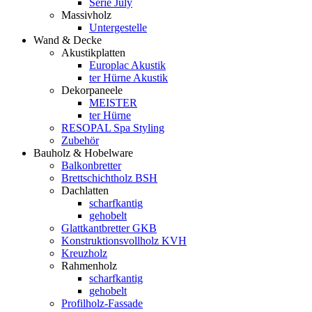
Serie July
Massivholz
Untergestelle
Wand & Decke
Akustikplatten
Europlac Akustik
ter Hürne Akustik
Dekorpaneele
MEISTER
ter Hürne
RESOPAL Spa Styling
Zubehör
Bauholz & Hobelware
Balkonbretter
Brettschichtholz BSH
Dachlatten
scharfkantig
gehobelt
Glattkantbretter GKB
Konstruktionsvollholz KVH
Kreuzholz
Rahmenholz
scharfkantig
gehobelt
Profilholz-Fassade