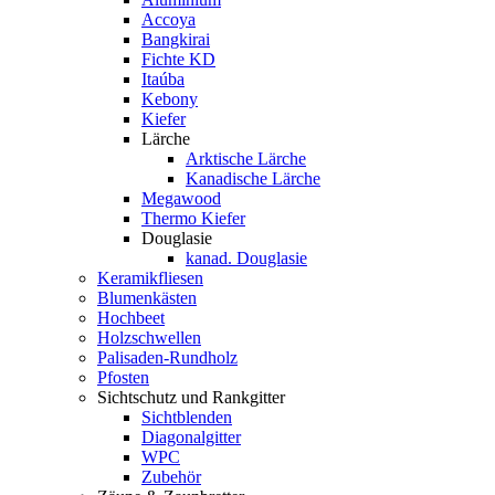
Accoya
Bangkirai
Fichte KD
Itaúba
Kebony
Kiefer
Lärche
Arktische Lärche
Kanadische Lärche
Megawood
Thermo Kiefer
Douglasie
kanad. Douglasie
Keramikfliesen
Blumenkästen
Hochbeet
Holzschwellen
Palisaden-Rundholz
Pfosten
Sichtschutz und Rankgitter
Sichtblenden
Diagonalgitter
WPC
Zubehör