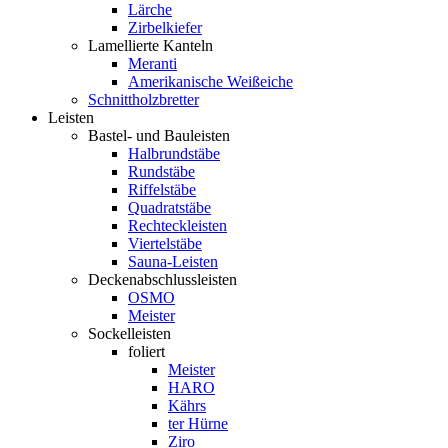
Lärche
Zirbelkiefer
Lamellierte Kanteln
Meranti
Amerikanische Weißeiche
Schnittholzbretter
Leisten
Bastel- und Bauleisten
Halbrundstäbe
Rundstäbe
Riffelstäbe
Quadratstäbe
Rechteckleisten
Viertelstäbe
Sauna-Leisten
Deckenabschlussleisten
OSMO
Meister
Sockelleisten
foliert
Meister
HARO
Kährs
ter Hürne
Ziro