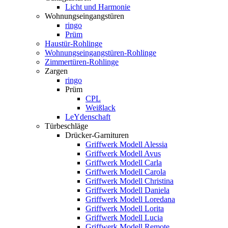
Licht und Harmonie
Wohnungseingangstüren
ringo
Prüm
Haustür-Rohlinge
Wohnungseingangstüren-Rohlinge
Zimmertüren-Rohlinge
Zargen
ringo
Prüm
CPL
Weißlack
LeYdenschaft
Türbeschläge
Drücker-Garnituren
Griffwerk Modell Alessia
Griffwerk Modell Avus
Griffwerk Modell Carla
Griffwerk Modell Carola
Griffwerk Modell Christina
Griffwerk Modell Daniela
Griffwerk Modell Loredana
Griffwerk Modell Lorita
Griffwerk Modell Lucia
Griffwerk Modell Remote