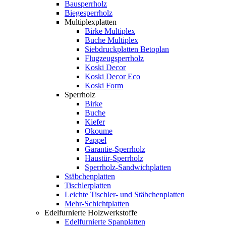
Bausperrholz
Biegesperrholz
Multiplexplatten
Birke Multiplex
Buche Multiplex
Siebdruckplatten Betoplan
Flugzeugsperrholz
Koski Decor
Koski Decor Eco
Koski Form
Sperrholz
Birke
Buche
Kiefer
Okoume
Pappel
Garantie-Sperrholz
Haustür-Sperrholz
Sperrholz-Sandwichplatten
Stäbchenplatten
Tischlerplatten
Leichte Tischler- und Stäbchenplatten
Mehr-Schichtplatten
Edelfurnierte Holzwerkstoffe
Edelfurnierte Spanplatten