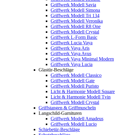
Griffwerk Modell Savia
Griffwerk Modell Simona
Griffwerk Modell Tri 134
Griffwerk Modell Veronika
Griffwerk Modell R8 One
Griffwerk Modell Crystal
Griffwerk L-Form Basic
Griffwerk Lucia Vaya
Griffwerk Vaya Aris
Griffwerk Vaya Avus
Griffwerk Vaya Minimal Modern
Griffwerk Vaya Lucia
Glastür-Beschläge
Griffwerk Modell Classico
Griffwerk Modell Gate
Griffwerk Modell Puristo
Licht & Harmonie Modell Square
Licht & Harmonie Modell Tvin
Griffwerk Modell Crystal
Griffstangen & Griffmuscheln
Langschild-Garnituren
Griffwerk Modell Amadeus
Griffwerk Modell Lucio
Schiebetür-Beschläge
Schutzbeschläge