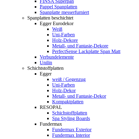
FINSA Superpan
Pappel Spanplatten
Spanplatte messerfurniert
Spanplatten beschichtet
Egger Eurodekor
Weiß
Uni-Farben
Holz-Dekore
Metall- und Fantasie-Dekore
PerfectSense Lackplatte Span Matt
Verbundelemente
Unilin
Schichtstoffplatten
Egger
weiß / Gegenzug
Uni-Farben
Holz-Dekor
Metall- und Fantasie-Dekor
Kompaktplatten
RESOPAL
Schichstoffplatten
Spa Styling Boards
Fundermax
Fundermax Exterior
Fundermax Interior