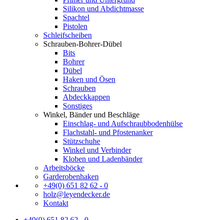
Silikon und Abdichtmasse
Spachtel
Pistolen
Schleifscheiben
Schrauben-Bohrer-Dübel
Bits
Bohrer
Dübel
Haken und Ösen
Schrauben
Abdeckkappen
Sonstiges
Winkel, Bänder und Beschläge
Einschlag- und Aufschraubbodenhülse
Flachstahl- und Pfostenanker
Stützschuhe
Winkel und Verbinder
Kloben und Ladenbänder
Arbeitsböcke
Garderobenhaken
+49(0) 651 82 62 - 0
holz@leyendecker.de
Kontakt
+49(0) 651 82 62 - 0