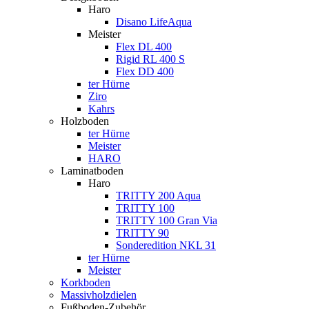
Haro
Disano LifeAqua
Meister
Flex DL 400
Rigid RL 400 S
Flex DD 400
ter Hürne
Ziro
Kahrs
Holzboden
ter Hürne
Meister
HARO
Laminatboden
Haro
TRITTY 200 Aqua
TRITTY 100
TRITTY 100 Gran Via
TRITTY 90
Sonderedition NKL 31
ter Hürne
Meister
Korkboden
Massivholzdielen
Fußboden-Zubehör