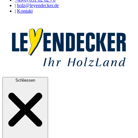
|
holz@leyendecker.de
|
Kontakt
Schliessen