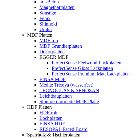
imi-Beton
Magnethaftplatten
Sonstige
Fenix
Shinnoki
Unilin
MDF Platten
MDF roh
MDF Grundierplatten
Dekorplatten
EGGER MDF
PerfectSense Feelwood Lackplatten
PrefectSense Gloss Lackplatten
PerfectSense Premium Matt Lackplatten
FINSA MDF
Medite Tricoya (wasserfest)
TECNOGLAS & SENOSAN
Leichtbauplatten
Shinnoki furnierte MDF-Platte
HDF Platten
HDF roh
Lochplatten
FINSA HDF
RESOPAL Faced Board
Sperrholz & Tischlerplatten