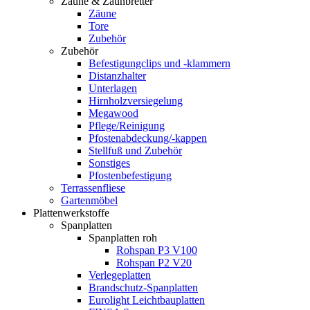
Zäune & Zaunbretter
Zäune
Tore
Zubehör
Zubehör
Befestigungclips und -klammern
Distanzhalter
Unterlagen
Hirnholzversiegelung
Megawood
Pflege/Reinigung
Pfostenabdeckung/-kappen
Stellfuß und Zubehör
Sonstiges
Pfostenbefestigung
Terrassenfliese
Gartenmöbel
Plattenwerkstoffe
Spanplatten
Spanplatten roh
Rohspan P3 V100
Rohspan P2 V20
Verlegeplatten
Brandschutz-Spanplatten
Eurolight Leichtbauplatten