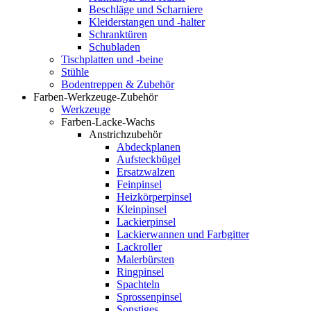
Beschläge und Scharniere
Kleiderstangen und -halter
Schranktüren
Schubladen
Tischplatten und -beine
Stühle
Bodentreppen & Zubehör
Farben-Werkzeuge-Zubehör
Werkzeuge
Farben-Lacke-Wachs
Anstrichzubehör
Abdeckplanen
Aufsteckbügel
Ersatzwalzen
Feinpinsel
Heizkörperpinsel
Kleinpinsel
Lackierpinsel
Lackierwannen und Farbgitter
Lackroller
Malerbürsten
Ringpinsel
Spachteln
Sprossenpinsel
Sonstiges