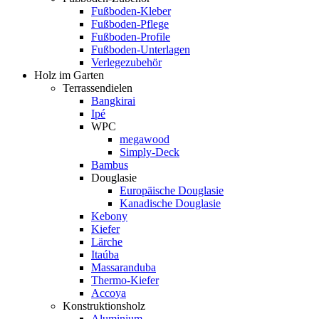
Fußboden-Kleber
Fußboden-Pflege
Fußboden-Profile
Fußboden-Unterlagen
Verlegezubehör
Holz im Garten
Terrassendielen
Bangkirai
Ipé
WPC
megawood
Simply-Deck
Bambus
Douglasie
Europäische Douglasie
Kanadische Douglasie
Kebony
Kiefer
Lärche
Itaúba
Massaranduba
Thermo-Kiefer
Accoya
Konstruktionsholz
Aluminium