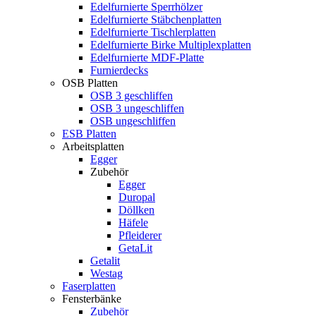
Edelfurnierte Sperrhölzer
Edelfurnierte Stäbchenplatten
Edelfurnierte Tischlerplatten
Edelfurnierte Birke Multiplexplatten
Edelfurnierte MDF-Platte
Furnierdecks
OSB Platten
OSB 3 geschliffen
OSB 3 ungeschliffen
OSB ungeschliffen
ESB Platten
Arbeitsplatten
Egger
Zubehör
Egger
Duropal
Döllken
Häfele
Pfleiderer
GetaLit
Getalit
Westag
Faserplatten
Fensterbänke
Zubehör