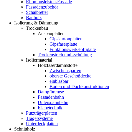
Rhombusleisten-Fassade
Fassadenzubehör
Schalbretter
Bauholz
Isolierung & Dämmung
Trockenbau
Ausbauplatten
Gipskartonplatten
Gipsfaserplatte
Funktionswerkstoffplatte
Trockenstrich und -schüttung
Isoliermaterial
Holzfaserdämmstoffe
Zwischensparren
oberste Geschoßdecke
einblasbar
Boden und Dachkonstruktionen
Dampfbremse
Fassadenbahn
Unterspannbahn
Klebetechnik
Putzträgerplatten
Trägersysteme
Unterdeckplatten
Schnittholz