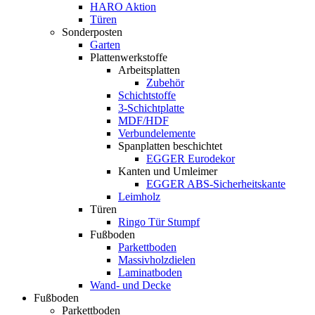
HARO Aktion
Türen
Sonderposten
Garten
Plattenwerkstoffe
Arbeitsplatten
Zubehör
Schichtstoffe
3-Schichtplatte
MDF/HDF
Verbundelemente
Spanplatten beschichtet
EGGER Eurodekor
Kanten und Umleimer
EGGER ABS-Sicherheitskante
Leimholz
Türen
Ringo Tür Stumpf
Fußboden
Parkettboden
Massivholzdielen
Laminatboden
Wand- und Decke
Fußboden
Parkettboden