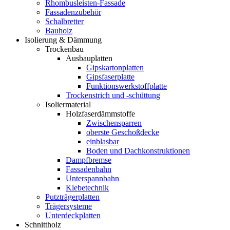
Rhombusleisten-Fassade
Fassadenzubehör
Schalbretter
Bauholz
Isolierung & Dämmung
Trockenbau
Ausbauplatten
Gipskartonplatten
Gipsfaserplatte
Funktionswerkstoffplatte
Trockenstrich und -schüttung
Isoliermaterial
Holzfaserdämmstoffe
Zwischensparren
oberste Geschoßdecke
einblasbar
Boden und Dachkonstruktionen
Dampfbremse
Fassadenbahn
Unterspannbahn
Klebetechnik
Putzträgerplatten
Trägersysteme
Unterdeckplatten
Schnittholz