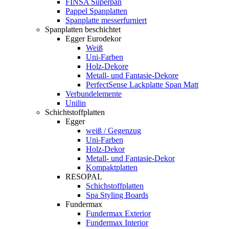
FINSA Superpan
Pappel Spanplatten
Spanplatte messerfurniert
Spanplatten beschichtet
Egger Eurodekor
Weiß
Uni-Farben
Holz-Dekore
Metall- und Fantasie-Dekore
PerfectSense Lackplatte Span Matt
Verbundelemente
Unilin
Schichtstoffplatten
Egger
weiß / Gegenzug
Uni-Farben
Holz-Dekor
Metall- und Fantasie-Dekor
Kompaktplatten
RESOPAL
Schichstoffplatten
Spa Styling Boards
Fundermax
Fundermax Exterior
Fundermax Interior