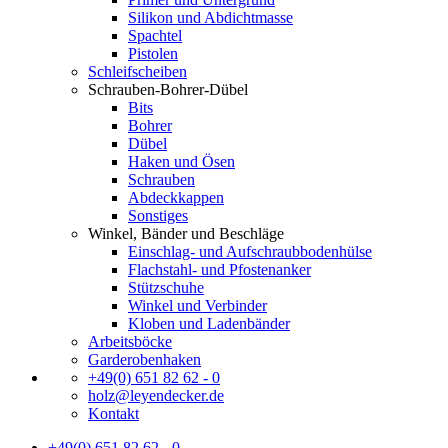
Silikon und Abdichtmasse
Spachtel
Pistolen
Schleifscheiben
Schrauben-Bohrer-Dübel
Bits
Bohrer
Dübel
Haken und Ösen
Schrauben
Abdeckkappen
Sonstiges
Winkel, Bänder und Beschläge
Einschlag- und Aufschraubbodenhülse
Flachstahl- und Pfostenanker
Stützschuhe
Winkel und Verbinder
Kloben und Ladenbänder
Arbeitsböcke
Garderobenhaken
+49(0) 651 82 62 - 0
holz@leyendecker.de
Kontakt
+49(0) 651 82 62 - 0