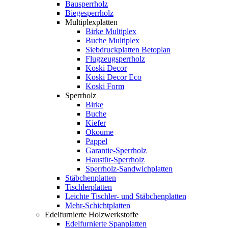
Bausperrholz
Biegesperrholz
Multiplexplatten
Birke Multiplex
Buche Multiplex
Siebdruckplatten Betoplan
Flugzeugsperrholz
Koski Decor
Koski Decor Eco
Koski Form
Sperrholz
Birke
Buche
Kiefer
Okoume
Pappel
Garantie-Sperrholz
Haustür-Sperrholz
Sperrholz-Sandwichplatten
Stäbchenplatten
Tischlerplatten
Leichte Tischler- und Stäbchenplatten
Mehr-Schichtplatten
Edelfurnierte Holzwerkstoffe
Edelfurnierte Spanplatten