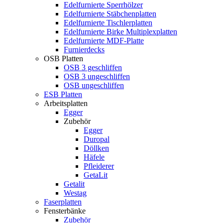
Edelfurnierte Sperrhölzer
Edelfurnierte Stäbchenplatten
Edelfurnierte Tischlerplatten
Edelfurnierte Birke Multiplexplatten
Edelfurnierte MDF-Platte
Furnierdecks
OSB Platten
OSB 3 geschliffen
OSB 3 ungeschliffen
OSB ungeschliffen
ESB Platten
Arbeitsplatten
Egger
Zubehör
Egger
Duropal
Döllken
Häfele
Pfleiderer
GetaLit
Getalit
Westag
Faserplatten
Fensterbänke
Zubehör