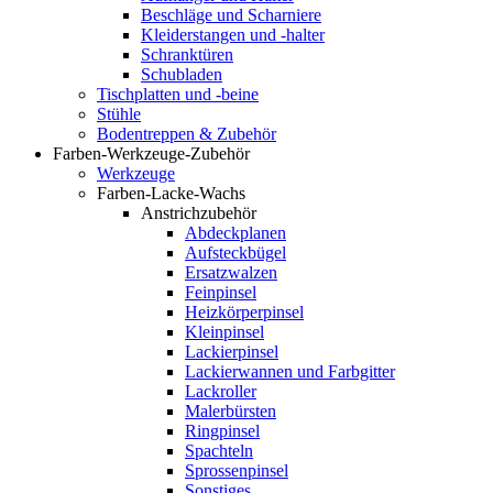
Beschläge und Scharniere
Kleiderstangen und -halter
Schranktüren
Schubladen
Tischplatten und -beine
Stühle
Bodentreppen & Zubehör
Farben-Werkzeuge-Zubehör
Werkzeuge
Farben-Lacke-Wachs
Anstrichzubehör
Abdeckplanen
Aufsteckbügel
Ersatzwalzen
Feinpinsel
Heizkörperpinsel
Kleinpinsel
Lackierpinsel
Lackierwannen und Farbgitter
Lackroller
Malerbürsten
Ringpinsel
Spachteln
Sprossenpinsel
Sonstiges