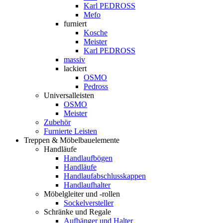
Karl PEDROSS
Mefo
furniert
Kosche
Meister
Karl PEDROSS
massiv
lackiert
OSMO
Pedross
Universalleisten
OSMO
Meister
Zubehör
Furnierte Leisten
Treppen & Möbelbauelemente
Handläufe
Handlaufbögen
Handläufe
Handlaufabschlusskappen
Handlaufhalter
Möbelgleiter und -rollen
Sockelversteller
Schränke und Regale
Aufhänger und Halter