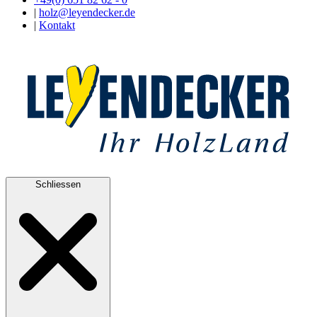
|
holz@leyendecker.de
|
Kontakt
Schliessen