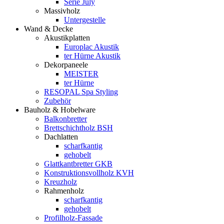
Serie July
Massivholz
Untergestelle
Wand & Decke
Akustikplatten
Europlac Akustik
ter Hürne Akustik
Dekorpaneele
MEISTER
ter Hürne
RESOPAL Spa Styling
Zubehör
Bauholz & Hobelware
Balkonbretter
Brettschichtholz BSH
Dachlatten
scharfkantig
gehobelt
Glattkantbretter GKB
Konstruktionsvollholz KVH
Kreuzholz
Rahmenholz
scharfkantig
gehobelt
Profilholz-Fassade