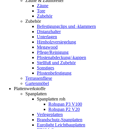
Zäune & Zaunbretter
Zäune
Tore
Zubehör
Zubehör
Befestigungclips und -klammern
Distanzhalter
Unterlagen
Hirnholzversiegelung
Megawood
Pflege/Reinigung
Pfostenabdeckung/-kappen
Stellfuß und Zubehör
Sonstiges
Pfostenbefestigung
Terrassenfliese
Gartenmöbel
Plattenwerkstoffe
Spanplatten
Spanplatten roh
Rohspan P3 V100
Rohspan P2 V20
Verlegeplatten
Brandschutz-Spanplatten
Eurolight Leichtbauplatten