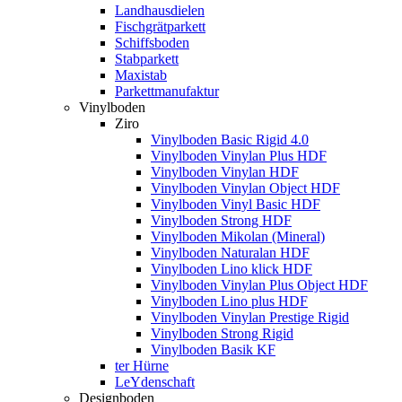
Landhausdielen
Fischgrätparkett
Schiffsboden
Stabparkett
Maxistab
Parkettmanufaktur
Vinylboden
Ziro
Vinylboden Basic Rigid 4.0
Vinylboden Vinylan Plus HDF
Vinylboden Vinylan HDF
Vinylboden Vinylan Object HDF
Vinylboden Vinyl Basic HDF
Vinylboden Strong HDF
Vinylboden Mikolan (Mineral)
Vinylboden Naturalan HDF
Vinylboden Lino klick HDF
Vinylboden Vinylan Plus Object HDF
Vinylboden Lino plus HDF
Vinylboden Vinylan Prestige Rigid
Vinylboden Strong Rigid
Vinylboden Basik KF
ter Hürne
LeYdenschaft
Designboden