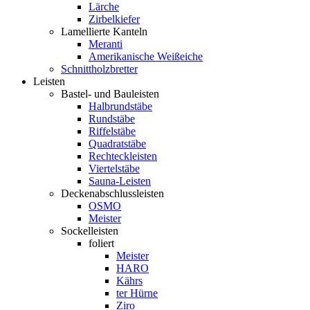
Lärche
Zirbelkiefer
Lamellierte Kanteln
Meranti
Amerikanische Weißeiche
Schnittholzbretter
Leisten
Bastel- und Bauleisten
Halbrundstäbe
Rundstäbe
Riffelstäbe
Quadratstäbe
Rechteckleisten
Viertelstäbe
Sauna-Leisten
Deckenabschlussleisten
OSMO
Meister
Sockelleisten
foliert
Meister
HARO
Kährs
ter Hürne
Ziro