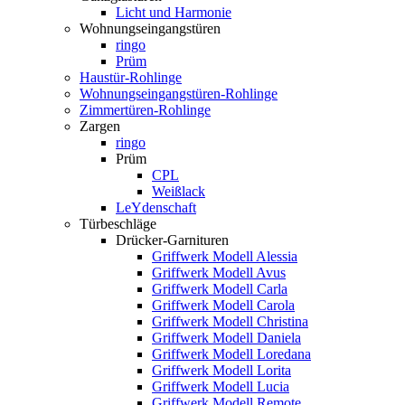
Licht und Harmonie
Wohnungseingangstüren
ringo
Prüm
Haustür-Rohlinge
Wohnungseingangstüren-Rohlinge
Zimmertüren-Rohlinge
Zargen
ringo
Prüm
CPL
Weißlack
LeYdenschaft
Türbeschläge
Drücker-Garnituren
Griffwerk Modell Alessia
Griffwerk Modell Avus
Griffwerk Modell Carla
Griffwerk Modell Carola
Griffwerk Modell Christina
Griffwerk Modell Daniela
Griffwerk Modell Loredana
Griffwerk Modell Lorita
Griffwerk Modell Lucia
Griffwerk Modell Remote