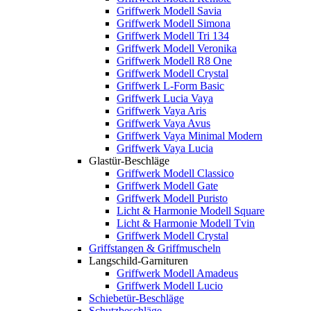
Griffwerk Modell Savia
Griffwerk Modell Simona
Griffwerk Modell Tri 134
Griffwerk Modell Veronika
Griffwerk Modell R8 One
Griffwerk Modell Crystal
Griffwerk L-Form Basic
Griffwerk Lucia Vaya
Griffwerk Vaya Aris
Griffwerk Vaya Avus
Griffwerk Vaya Minimal Modern
Griffwerk Vaya Lucia
Glastür-Beschläge
Griffwerk Modell Classico
Griffwerk Modell Gate
Griffwerk Modell Puristo
Licht & Harmonie Modell Square
Licht & Harmonie Modell Tvin
Griffwerk Modell Crystal
Griffstangen & Griffmuscheln
Langschild-Garnituren
Griffwerk Modell Amadeus
Griffwerk Modell Lucio
Schiebetür-Beschläge
Schutzbeschläge