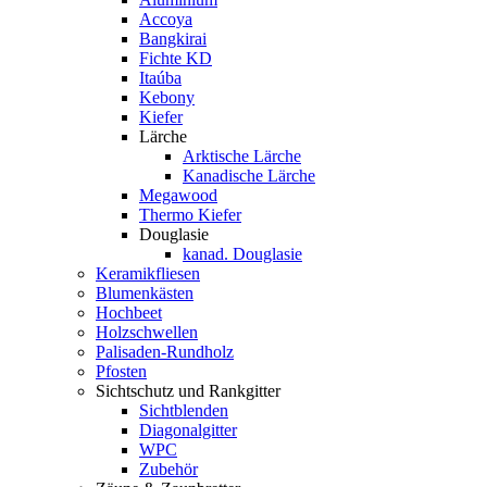
Accoya
Bangkirai
Fichte KD
Itaúba
Kebony
Kiefer
Lärche
Arktische Lärche
Kanadische Lärche
Megawood
Thermo Kiefer
Douglasie
kanad. Douglasie
Keramikfliesen
Blumenkästen
Hochbeet
Holzschwellen
Palisaden-Rundholz
Pfosten
Sichtschutz und Rankgitter
Sichtblenden
Diagonalgitter
WPC
Zubehör