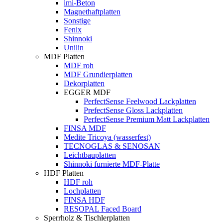
imi-Beton
Magnethaftplatten
Sonstige
Fenix
Shinnoki
Unilin
MDF Platten
MDF roh
MDF Grundierplatten
Dekorplatten
EGGER MDF
PerfectSense Feelwood Lackplatten
PrefectSense Gloss Lackplatten
PerfectSense Premium Matt Lackplatten
FINSA MDF
Medite Tricoya (wasserfest)
TECNOGLAS & SENOSAN
Leichtbauplatten
Shinnoki furnierte MDF-Platte
HDF Platten
HDF roh
Lochplatten
FINSA HDF
RESOPAL Faced Board
Sperrholz & Tischlerplatten