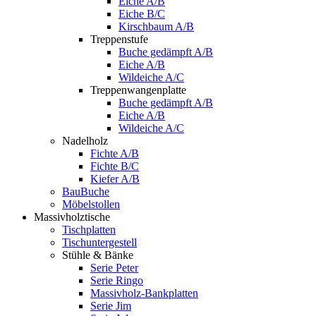
Eiche A/B
Eiche B/C
Kirschbaum A/B
Treppenstufe
Buche gedämpft A/B
Eiche A/B
Wildeiche A/C
Treppenwangenplatte
Buche gedämpft A/B
Eiche A/B
Wildeiche A/C
Nadelholz
Fichte A/B
Fichte B/C
Kiefer A/B
BauBuche
Möbelstollen
Massivholztische
Tischplatten
Tischuntergestell
Stühle & Bänke
Serie Peter
Serie Ringo
Massivholz-Bankplatten
Serie Jim