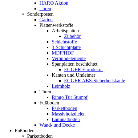
HARO Aktion
Türen
Sonderposten
Garten
Plattenwerkstoffe
Arbeitsplatten
Zubehör
Schichtstoffe
3-Schichtplatte
MDF/HDF
Verbundelemente
Spanplatten beschichtet
EGGER Eurodekor
Kanten und Umleimer
EGGER ABS-Sicherheitskante
Leimholz
Türen
Ringo Tür Stumpf
Fußboden
Parkettboden
Massivholzdielen
Laminatboden
Wand- und Decke
Fußboden
Parkettboden