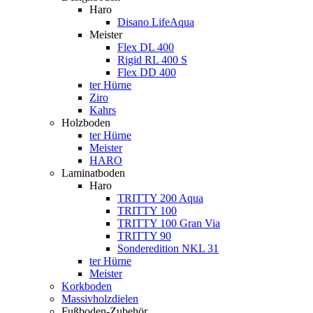
Haro
Disano LifeAqua
Meister
Flex DL 400
Rigid RL 400 S
Flex DD 400
ter Hürne
Ziro
Kahrs
Holzboden
ter Hürne
Meister
HARO
Laminatboden
Haro
TRITTY 200 Aqua
TRITTY 100
TRITTY 100 Gran Via
TRITTY 90
Sonderedition NKL 31
ter Hürne
Meister
Korkboden
Massivholzdielen
Fußboden-Zubehör