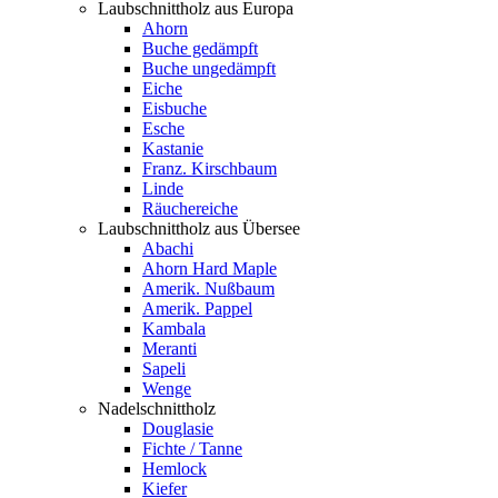
Laubschnittholz aus Europa
Ahorn
Buche gedämpft
Buche ungedämpft
Eiche
Eisbuche
Esche
Kastanie
Franz. Kirschbaum
Linde
Räuchereiche
Laubschnittholz aus Übersee
Abachi
Ahorn Hard Maple
Amerik. Nußbaum
Amerik. Pappel
Kambala
Meranti
Sapeli
Wenge
Nadelschnittholz
Douglasie
Fichte / Tanne
Hemlock
Kiefer