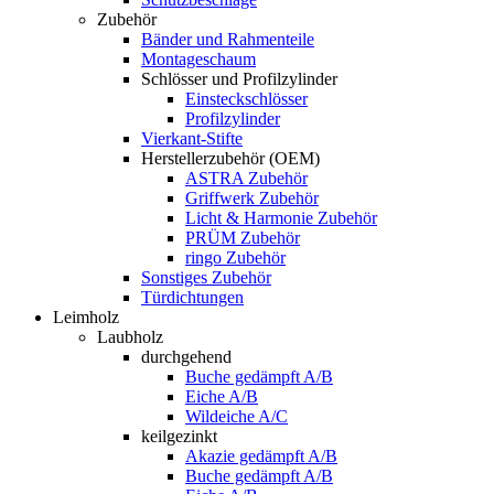
Zubehör
Bänder und Rahmenteile
Montageschaum
Schlösser und Profilzylinder
Einsteckschlösser
Profilzylinder
Vierkant-Stifte
Herstellerzubehör (OEM)
ASTRA Zubehör
Griffwerk Zubehör
Licht & Harmonie Zubehör
PRÜM Zubehör
ringo Zubehör
Sonstiges Zubehör
Türdichtungen
Leimholz
Laubholz
durchgehend
Buche gedämpft A/B
Eiche A/B
Wildeiche A/C
keilgezinkt
Akazie gedämpft A/B
Buche gedämpft A/B