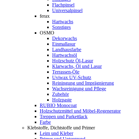
Flachpinsel
Universalpinsel
ferax
Hartwachs
Sonstiges
OSMO
Dekorwachs
Einmallasur
Landhausfarbe
Hartwachsöl
Holzschutz Öl-Lasur
Klarwachs, Öl und Lasur
Terrassen-Öle
Uviwax UV-Schutz
Reiningung und Imprägnierung
Wachsreinigung und Pflege
Zubehör
Holzpaste
RUBIO Monocoat
Holzschutzmittel und Möbel-Regenerator
Treppen und Parkettlack
Farbe
Klebstoffe, Dichtstoffe und Primer
Leim und Kleber
Primer und Untergrund