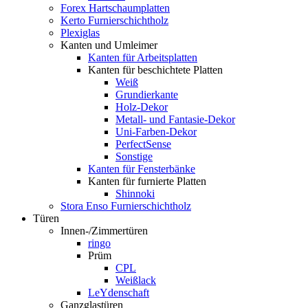
Forex Hartschaumplatten
Kerto Furnierschichtholz
Plexiglas
Kanten und Umleimer
Kanten für Arbeitsplatten
Kanten für beschichtete Platten
Weiß
Grundierkante
Holz-Dekor
Metall- und Fantasie-Dekor
Uni-Farben-Dekor
PerfectSense
Sonstige
Kanten für Fensterbänke
Kanten für furnierte Platten
Shinnoki
Stora Enso Furnierschichtholz
Türen
Innen-/Zimmertüren
ringo
Prüm
CPL
Weißlack
LeYdenschaft
Ganzglastüren