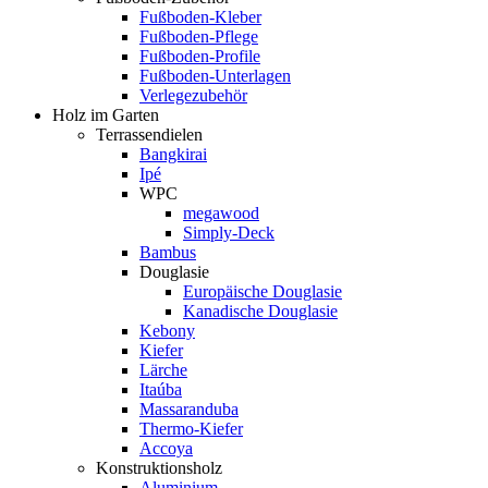
Fußboden-Kleber
Fußboden-Pflege
Fußboden-Profile
Fußboden-Unterlagen
Verlegezubehör
Holz im Garten
Terrassendielen
Bangkirai
Ipé
WPC
megawood
Simply-Deck
Bambus
Douglasie
Europäische Douglasie
Kanadische Douglasie
Kebony
Kiefer
Lärche
Itaúba
Massaranduba
Thermo-Kiefer
Accoya
Konstruktionsholz
Aluminium