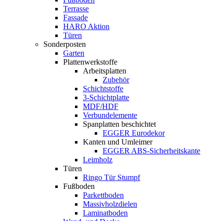
Terrasse
Fassade
HARO Aktion
Türen
Sonderposten
Garten
Plattenwerkstoffe
Arbeitsplatten
Zubehör
Schichtstoffe
3-Schichtplatte
MDF/HDF
Verbundelemente
Spanplatten beschichtet
EGGER Eurodekor
Kanten und Umleimer
EGGER ABS-Sicherheitskante
Leimholz
Türen
Ringo Tür Stumpf
Fußboden
Parkettboden
Massivholzdielen
Laminatboden