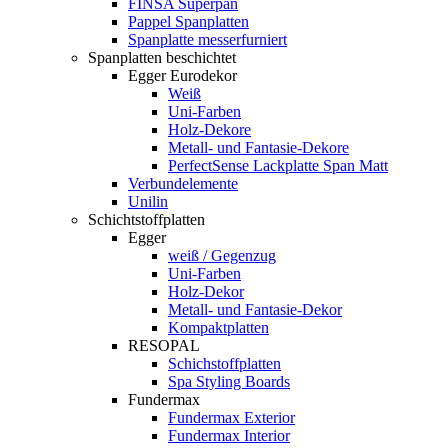
FINSA Superpan
Pappel Spanplatten
Spanplatte messerfurniert
Spanplatten beschichtet
Egger Eurodekor
Weiß
Uni-Farben
Holz-Dekore
Metall- und Fantasie-Dekore
PerfectSense Lackplatte Span Matt
Verbundelemente
Unilin
Schichtstoffplatten
Egger
weiß / Gegenzug
Uni-Farben
Holz-Dekor
Metall- und Fantasie-Dekor
Kompaktplatten
RESOPAL
Schichstoffplatten
Spa Styling Boards
Fundermax
Fundermax Exterior
Fundermax Interior