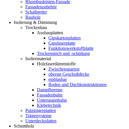
Rhombusleisten-Fassade
Fassadenzubehör
Schalbretter
Bauholz
Isolierung & Dämmung
Trockenbau
Ausbauplatten
Gipskartonplatten
Gipsfaserplatte
Funktionswerkstoffplatte
Trockenstrich und -schüttung
Isoliermaterial
Holzfaserdämmstoffe
Zwischensparren
oberste Geschoßdecke
einblasbar
Boden und Dachkonstruktionen
Dampfbremse
Fassadenbahn
Unterspannbahn
Klebetechnik
Putzträgerplatten
Trägersysteme
Unterdeckplatten
Schnittholz