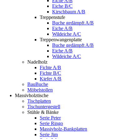
Eiche A/B
Eiche B/C
Kirschbaum A/B
Treppenstufe
Buche gedämpft A/B
Eiche A/B
Wildeiche A/C
Treppenwangenplatte
Buche gedämpft A/B
Eiche A/B
Wildeiche A/C
Nadelholz
Fichte A/B
Fichte B/C
Kiefer A/B
BauBuche
Möbelstollen
Massivholztische
Tischplatten
Tischuntergestell
Stühle & Bänke
Serie Peter
Serie Ringo
Massivholz-Bankplatten
Serie Jim