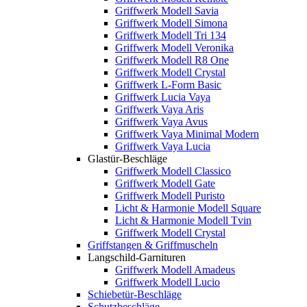
Griffwerk Modell Savia
Griffwerk Modell Simona
Griffwerk Modell Tri 134
Griffwerk Modell Veronika
Griffwerk Modell R8 One
Griffwerk Modell Crystal
Griffwerk L-Form Basic
Griffwerk Lucia Vaya
Griffwerk Vaya Aris
Griffwerk Vaya Avus
Griffwerk Vaya Minimal Modern
Griffwerk Vaya Lucia
Glastür-Beschläge
Griffwerk Modell Classico
Griffwerk Modell Gate
Griffwerk Modell Puristo
Licht & Harmonie Modell Square
Licht & Harmonie Modell Tvin
Griffwerk Modell Crystal
Griffstangen & Griffmuscheln
Langschild-Garnituren
Griffwerk Modell Amadeus
Griffwerk Modell Lucio
Schiebetür-Beschläge
Schutzbeschläge