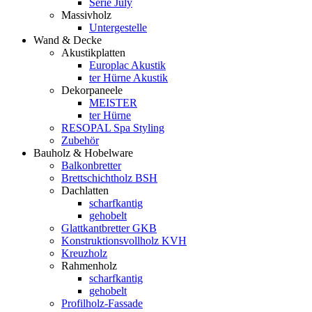
Serie July
Massivholz
Untergestelle
Wand & Decke
Akustikplatten
Europlac Akustik
ter Hürne Akustik
Dekorpaneele
MEISTER
ter Hürne
RESOPAL Spa Styling
Zubehör
Bauholz & Hobelware
Balkonbretter
Brettschichtholz BSH
Dachlatten
scharfkantig
gehobelt
Glattkantbretter GKB
Konstruktionsvollholz KVH
Kreuzholz
Rahmenholz
scharfkantig
gehobelt
Profilholz-Fassade