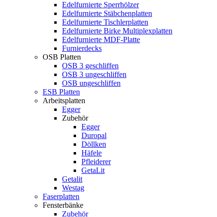
Edelfurnierte Sperrhölzer
Edelfurnierte Stäbchenplatten
Edelfurnierte Tischlerplatten
Edelfurnierte Birke Multiplexplatten
Edelfurnierte MDF-Platte
Furnierdecks
OSB Platten
OSB 3 geschliffen
OSB 3 ungeschliffen
OSB ungeschliffen
ESB Platten
Arbeitsplatten
Egger
Zubehör
Egger
Duropal
Döllken
Häfele
Pfleiderer
GetaLit
Getalit
Westag
Faserplatten
Fensterbänke
Zubehör