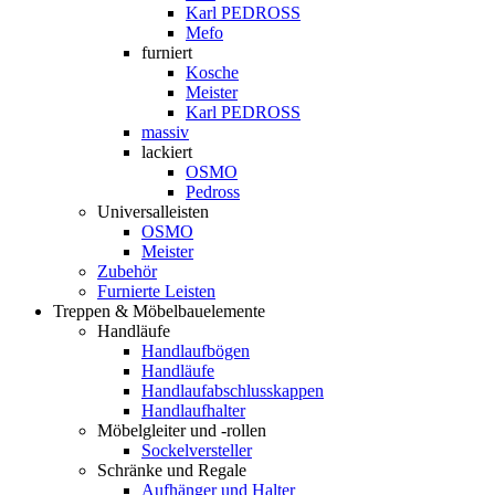
Karl PEDROSS
Mefo
furniert
Kosche
Meister
Karl PEDROSS
massiv
lackiert
OSMO
Pedross
Universalleisten
OSMO
Meister
Zubehör
Furnierte Leisten
Treppen & Möbelbauelemente
Handläufe
Handlaufbögen
Handläufe
Handlaufabschlusskappen
Handlaufhalter
Möbelgleiter und -rollen
Sockelversteller
Schränke und Regale
Aufhänger und Halter