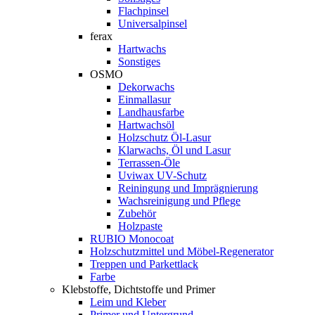
Flachpinsel
Universalpinsel
ferax
Hartwachs
Sonstiges
OSMO
Dekorwachs
Einmallasur
Landhausfarbe
Hartwachsöl
Holzschutz Öl-Lasur
Klarwachs, Öl und Lasur
Terrassen-Öle
Uviwax UV-Schutz
Reiningung und Imprägnierung
Wachsreinigung und Pflege
Zubehör
Holzpaste
RUBIO Monocoat
Holzschutzmittel und Möbel-Regenerator
Treppen und Parkettlack
Farbe
Klebstoffe, Dichtstoffe und Primer
Leim und Kleber
Primer und Untergrund