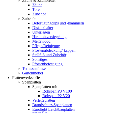
Zäune & Zaunbretter
Zäune
Tore
Zubehör
Zubehör
Befestigungclips und -klammern
Distanzhalter
Unterlagen
Hirnholzversiegelung
Megawood
Pflege/Reinigung
Pfostenabdeckung/-kappen
Stellfuß und Zubehör
Sonstiges
Pfostenbefestigung
Terrassenfliese
Gartenmöbel
Plattenwerkstoffe
Spanplatten
Spanplatten roh
Rohspan P3 V100
Rohspan P2 V20
Verlegeplatten
Brandschutz-Spanplatten
Eurolight Leichtbauplatten