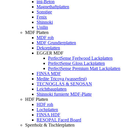
imi-Beton
Magnethaftplatten
Sonstige
Fenix
Shinnoki
Unilin
MDF Platten
MDF roh
MDF Grundierplatten
Dekorplatten
EGGER MDF
PerfectSense Feelwood Lackplatten
PrefectSense Gloss Lackplatten
PerfectSense Premium Matt Lackplatten
FINSA MDF
Medite Tricoya (wasserfest)
TECNOGLAS & SENOSAN
Leichtbauplatten
Shinnoki furnierte MDF-Platte
HDF Platten
HDF roh
Lochplatten
FINSA HDF
RESOPAL Faced Board
Sperrholz & Tischlerplatten