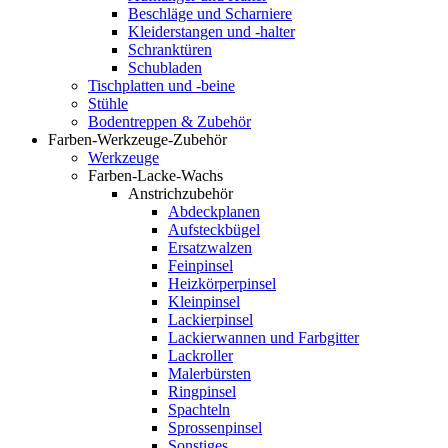
Beschläge und Scharniere
Kleiderstangen und -halter
Schranktüren
Schubladen
Tischplatten und -beine
Stühle
Bodentreppen & Zubehör
Farben-Werkzeuge-Zubehör
Werkzeuge
Farben-Lacke-Wachs
Anstrichzubehör
Abdeckplanen
Aufsteckbügel
Ersatzwalzen
Feinpinsel
Heizkörperpinsel
Kleinpinsel
Lackierpinsel
Lackierwannen und Farbgitter
Lackroller
Malerbürsten
Ringpinsel
Spachteln
Sprossenpinsel
Sonstiges