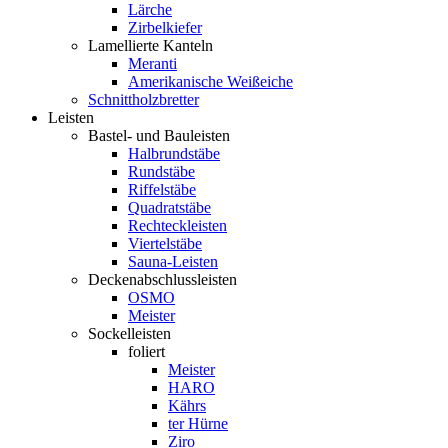
Lärche
Zirbelkiefer
Lamellierte Kanteln
Meranti
Amerikanische Weißeiche
Schnittholzbretter
Leisten
Bastel- und Bauleisten
Halbrundstäbe
Rundstäbe
Riffelstäbe
Quadratstäbe
Rechteckleisten
Viertelstäbe
Sauna-Leisten
Deckenabschlussleisten
OSMO
Meister
Sockelleisten
foliert
Meister
HARO
Kährs
ter Hürne
Ziro