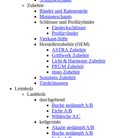
Zubehör
Bänder und Rahmenteile
Montageschaum
Schlösser und Profilzylinder
Einsteckschlösser
Profilzylinder
Vierkant-Stifte
Herstellerzubehör (OEM)
ASTRA Zubehör
Griffwerk Zubehör
Licht & Harmonie Zubehör
PRÜM Zubehör
ringo Zubehör
Sonstiges Zubehör
Türdichtungen
Leimholz
Laubholz
durchgehend
Buche gedämpft A/B
Eiche A/B
Wildeiche A/C
keilgezinkt
Akazie gedämpft A/B
Buche gedämpft A/B