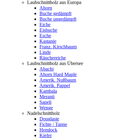
Laubschnittholz aus Europa
Ahorn
Buche gedämpft
Buche ungedämpft
Eiche
Eisbuche
Esche
Kastanie
Franz. Kirschbaum
Linde
Räuchereiche
Laubschnittholz aus Übersee
Abachi
Ahorn Hard Maple
Amerik. Nußbaum
Amerik. Pappel
Kambala
Meranti
Sapeli
Wenge
Nadelschnittholz
Douglasie
Fichte / Tanne
Hemlock
Kiefer