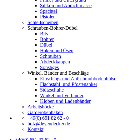
Silikon und Abdichtmasse
Spachtel
Pistolen
Schleifscheiben
Schrauben-Bohrer-Dübel
Bits
Bohrer
Dübel
Haken und Ösen
Schrauben
Abdeckkappen
Sonstiges
Winkel, Bänder und Beschläge
Einschlag- und Aufschraubbodenhülse
Flachstahl- und Pfostenanker
Stützschuhe
Winkel und Verbinder
Kloben und Ladenbänder
Arbeitsböcke
Garderobenhaken
+49(0) 651 82 62 - 0
holz@leyendecker.de
Kontakt
+49(0) 651 82 62 - 0