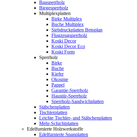
Bausperrholz
Biegesperrholz
Multiplexplatten
Birke Multiplex
Buche Multiplex
Siebdruckplatten Betoplan
Flugzeugsperrholz
Koski Decor
Koski Decor Eco
Koski Form
Sperrholz
Birke
Buche
Kiefer
Okoume
Pappel
Garantie-Sperrholz
Haustür-Sperrholz
Sperrholz-Sandwichplatten
Stäbchenplatten
Tischlerplatten
Leichte Tischler- und Stäbchenplatten
Mehr-Schichtplatten
Edelfurnierte Holzwerkstoffe
Edelfurnierte Spanplatten