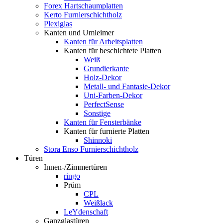
Forex Hartschaumplatten
Kerto Furnierschichtholz
Plexiglas
Kanten und Umleimer
Kanten für Arbeitsplatten
Kanten für beschichtete Platten
Weiß
Grundierkante
Holz-Dekor
Metall- und Fantasie-Dekor
Uni-Farben-Dekor
PerfectSense
Sonstige
Kanten für Fensterbänke
Kanten für furnierte Platten
Shinnoki
Stora Enso Furnierschichtholz
Türen
Innen-/Zimmertüren
ringo
Prüm
CPL
Weißlack
LeYdenschaft
Ganzglastüren