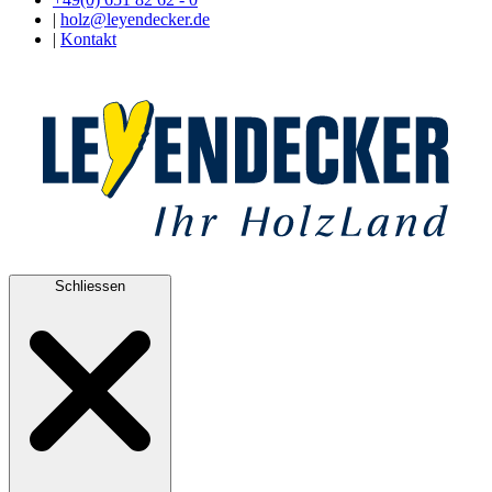
|
holz@leyendecker.de
|
Kontakt
Schliessen