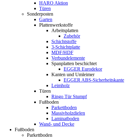
HARO Aktion
Türen
Sonderposten
Garten
Plattenwerkstoffe
Arbeitsplatten
Zubehör
Schichtstoffe
3-Schichtplatte
MDF/HDF
Verbundelemente
Spanplatten beschichtet
EGGER Eurodekor
Kanten und Umleimer
EGGER ABS-Sicherheitskante
Leimholz
Türen
Ringo Tür Stumpf
Fußboden
Parkettboden
Massivholzdielen
Laminatboden
Wand- und Decke
Fußboden
Parkettboden