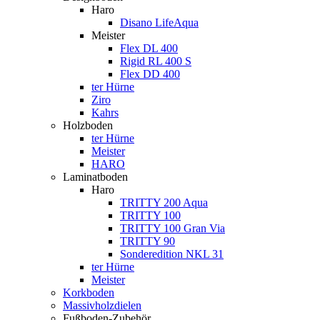
Haro
Disano LifeAqua
Meister
Flex DL 400
Rigid RL 400 S
Flex DD 400
ter Hürne
Ziro
Kahrs
Holzboden
ter Hürne
Meister
HARO
Laminatboden
Haro
TRITTY 200 Aqua
TRITTY 100
TRITTY 100 Gran Via
TRITTY 90
Sonderedition NKL 31
ter Hürne
Meister
Korkboden
Massivholzdielen
Fußboden-Zubehör