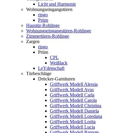
Licht und Harmonie
Wohnungseingangstüren
ringo
Prüm
Haustür-Rohlinge
Wohnungseingangstüren-Rohlinge
Zimmertüren-Rohlinge
Zargen
ringo
Prüm
CPL
Weißlack
LeYdenschaft
Türbeschläge
Drücker-Garnituren
Griffwerk Modell Alessia
Griffwerk Modell Avus
Griffwerk Modell Carla
Griffwerk Modell Carola
Griffwerk Modell Christina
Griffwerk Modell Daniela
Griffwerk Modell Loredana
Griffwerk Modell Lorita
Griffwerk Modell Lucia
Griffwerk Modell Remote