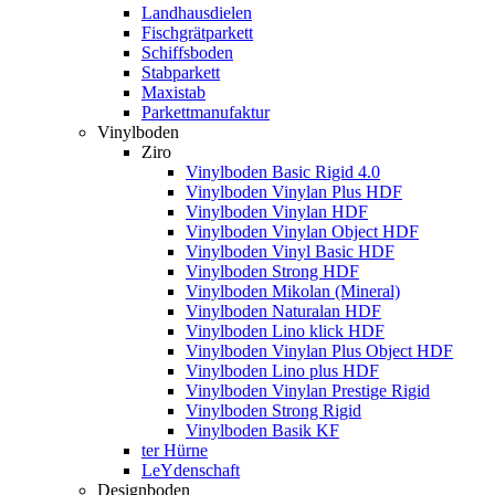
Landhausdielen
Fischgrätparkett
Schiffsboden
Stabparkett
Maxistab
Parkettmanufaktur
Vinylboden
Ziro
Vinylboden Basic Rigid 4.0
Vinylboden Vinylan Plus HDF
Vinylboden Vinylan HDF
Vinylboden Vinylan Object HDF
Vinylboden Vinyl Basic HDF
Vinylboden Strong HDF
Vinylboden Mikolan (Mineral)
Vinylboden Naturalan HDF
Vinylboden Lino klick HDF
Vinylboden Vinylan Plus Object HDF
Vinylboden Lino plus HDF
Vinylboden Vinylan Prestige Rigid
Vinylboden Strong Rigid
Vinylboden Basik KF
ter Hürne
LeYdenschaft
Designboden