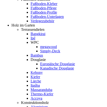
Fußboden-Kleber
Fußboden-Pflege
Fußboden-Profile
Fußboden-Unterlagen
Verlegezubehör
Holz im Garten
Terrassendielen
Bangkirai
Ipé
WPC
megawood
Simply-Deck
Bambus
Douglasie
Europäische Douglasie
Kanadische Douglasie
Kebony
Kiefer
Lärche
Itaúba
Massaranduba
Thermo-Kiefer
Accoya
Konstruktionsholz
Aluminium