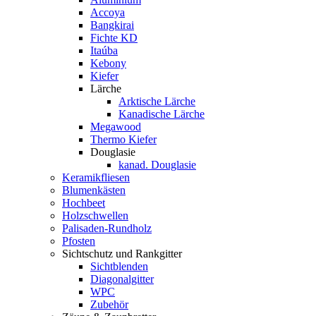
Accoya
Bangkirai
Fichte KD
Itaúba
Kebony
Kiefer
Lärche
Arktische Lärche
Kanadische Lärche
Megawood
Thermo Kiefer
Douglasie
kanad. Douglasie
Keramikfliesen
Blumenkästen
Hochbeet
Holzschwellen
Palisaden-Rundholz
Pfosten
Sichtschutz und Rankgitter
Sichtblenden
Diagonalgitter
WPC
Zubehör