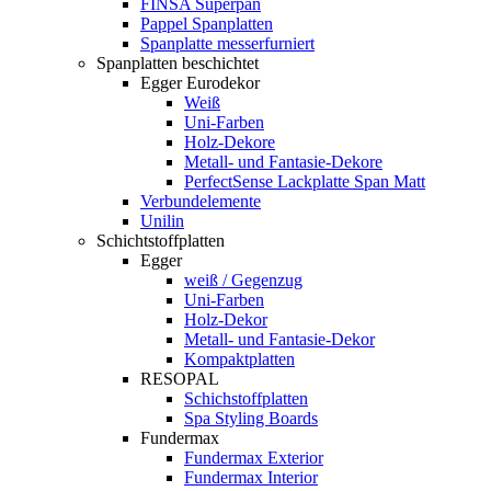
FINSA Superpan
Pappel Spanplatten
Spanplatte messerfurniert
Spanplatten beschichtet
Egger Eurodekor
Weiß
Uni-Farben
Holz-Dekore
Metall- und Fantasie-Dekore
PerfectSense Lackplatte Span Matt
Verbundelemente
Unilin
Schichtstoffplatten
Egger
weiß / Gegenzug
Uni-Farben
Holz-Dekor
Metall- und Fantasie-Dekor
Kompaktplatten
RESOPAL
Schichstoffplatten
Spa Styling Boards
Fundermax
Fundermax Exterior
Fundermax Interior