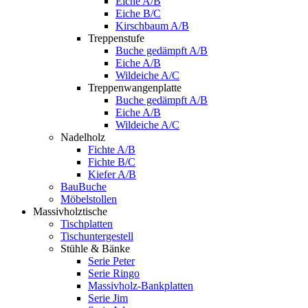
Eiche A/B
Eiche B/C
Kirschbaum A/B
Treppenstufe
Buche gedämpft A/B
Eiche A/B
Wildeiche A/C
Treppenwangenplatte
Buche gedämpft A/B
Eiche A/B
Wildeiche A/C
Nadelholz
Fichte A/B
Fichte B/C
Kiefer A/B
BauBuche
Möbelstollen
Massivholztische
Tischplatten
Tischuntergestell
Stühle & Bänke
Serie Peter
Serie Ringo
Massivholz-Bankplatten
Serie Jim