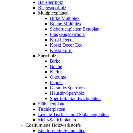
Bausperrholz
Biegesperrholz
Multiplexplatten
Birke Multiplex
Buche Multiplex
Siebdruckplatten Betoplan
Flugzeugsperrholz
Koski Decor
Koski Decor Eco
Koski Form
Sperrholz
Birke
Buche
Kiefer
Okoume
Pappel
Garantie-Sperrholz
Haustür-Sperrholz
Sperrholz-Sandwichplatten
Stäbchenplatten
Tischlerplatten
Leichte Tischler- und Stäbchenplatten
Mehr-Schichtplatten
Edelfurnierte Holzwerkstoffe
Edelfurnierte Spanplatten