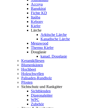
Accoya
Bangkirai
Fichte KD
Itaúba
Kebony
Kiefer
Lärche
Arktische Lärche
Kanadische Lärche
Megawood
Thermo Kiefer
Douglasie
kanad. Douglasie
Keramikfliesen
Blumenkästen
Hochbeet
Holzschwellen
Palisaden-Rundholz
Pfosten
Sichtschutz und Rankgitter
Sichtblenden
Diagonalgitter
WPC
Zubehör