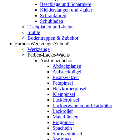
Beschläge und Scharniere
Kleiderstangen und -halter
Schranktüren
Schubladen
Tischplatten und -beine
Stühle
Bodentreppen & Zubehör
Farben-Werkzeuge-Zubehör
Werkzeuge
Farben-Lacke-Wachs
Anstrichzubehör
Abdeckplanen
Aufsteckbügel
Ersatzwalzen
Feinpinsel
Heizkörperpinsel
Kleinpinsel
Lackierpinsel
Lackierwannen und Farbgitter
Lackroller
Malerbürsten
Ringpinsel
Spachteln
Sprossenpinsel
Sonstiges