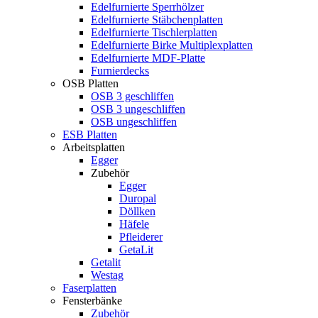
Edelfurnierte Sperrhölzer
Edelfurnierte Stäbchenplatten
Edelfurnierte Tischlerplatten
Edelfurnierte Birke Multiplexplatten
Edelfurnierte MDF-Platte
Furnierdecks
OSB Platten
OSB 3 geschliffen
OSB 3 ungeschliffen
OSB ungeschliffen
ESB Platten
Arbeitsplatten
Egger
Zubehör
Egger
Duropal
Döllken
Häfele
Pfleiderer
GetaLit
Getalit
Westag
Faserplatten
Fensterbänke
Zubehör