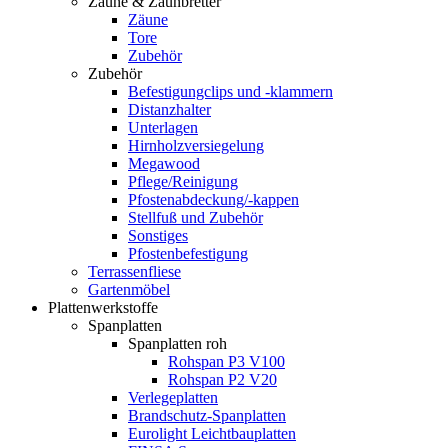
Zäune & Zaunbretter
Zäune
Tore
Zubehör
Zubehör
Befestigungclips und -klammern
Distanzhalter
Unterlagen
Hirnholzversiegelung
Megawood
Pflege/Reinigung
Pfostenabdeckung/-kappen
Stellfuß und Zubehör
Sonstiges
Pfostenbefestigung
Terrassenfliese
Gartenmöbel
Plattenwerkstoffe
Spanplatten
Spanplatten roh
Rohspan P3 V100
Rohspan P2 V20
Verlegeplatten
Brandschutz-Spanplatten
Eurolight Leichtbauplatten