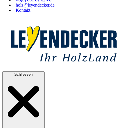
|
holz@leyendecker.de
|
Kontakt
Schliessen