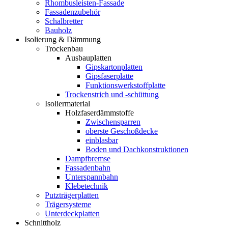
Rhombusleisten-Fassade
Fassadenzubehör
Schalbretter
Bauholz
Isolierung & Dämmung
Trockenbau
Ausbauplatten
Gipskartonplatten
Gipsfaserplatte
Funktionswerkstoffplatte
Trockenstrich und -schüttung
Isoliermaterial
Holzfaserdämmstoffe
Zwischensparren
oberste Geschoßdecke
einblasbar
Boden und Dachkonstruktionen
Dampfbremse
Fassadenbahn
Unterspannbahn
Klebetechnik
Putzträgerplatten
Trägersysteme
Unterdeckplatten
Schnittholz