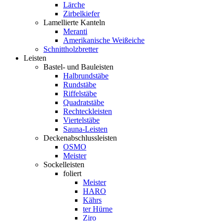
Lärche
Zirbelkiefer
Lamellierte Kanteln
Meranti
Amerikanische Weißeiche
Schnittholzbretter
Leisten
Bastel- und Bauleisten
Halbrundstäbe
Rundstäbe
Riffelstäbe
Quadratstäbe
Rechteckleisten
Viertelstäbe
Sauna-Leisten
Deckenabschlussleisten
OSMO
Meister
Sockelleisten
foliert
Meister
HARO
Kährs
ter Hürne
Ziro