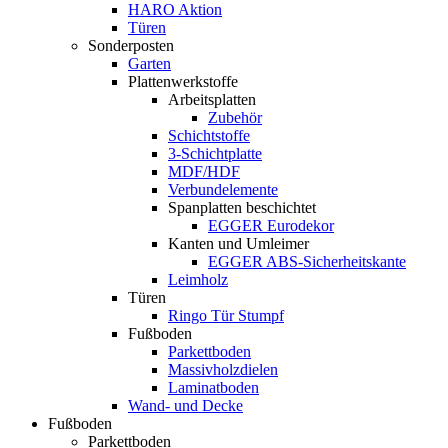
HARO Aktion
Türen
Sonderposten
Garten
Plattenwerkstoffe
Arbeitsplatten
Zubehör
Schichtstoffe
3-Schichtplatte
MDF/HDF
Verbundelemente
Spanplatten beschichtet
EGGER Eurodekor
Kanten und Umleimer
EGGER ABS-Sicherheitskante
Leimholz
Türen
Ringo Tür Stumpf
Fußboden
Parkettboden
Massivholzdielen
Laminatboden
Wand- und Decke
Fußboden
Parkettboden