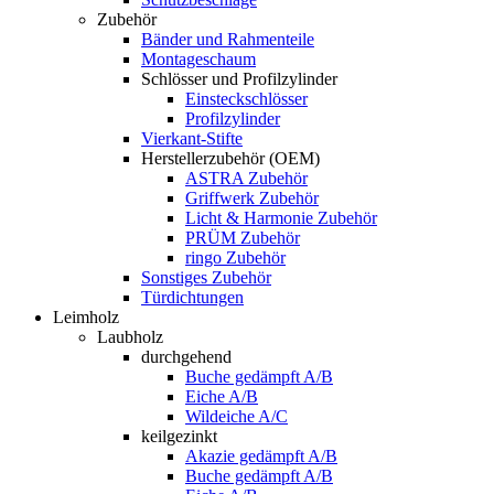
Zubehör
Bänder und Rahmenteile
Montageschaum
Schlösser und Profilzylinder
Einsteckschlösser
Profilzylinder
Vierkant-Stifte
Herstellerzubehör (OEM)
ASTRA Zubehör
Griffwerk Zubehör
Licht & Harmonie Zubehör
PRÜM Zubehör
ringo Zubehör
Sonstiges Zubehör
Türdichtungen
Leimholz
Laubholz
durchgehend
Buche gedämpft A/B
Eiche A/B
Wildeiche A/C
keilgezinkt
Akazie gedämpft A/B
Buche gedämpft A/B