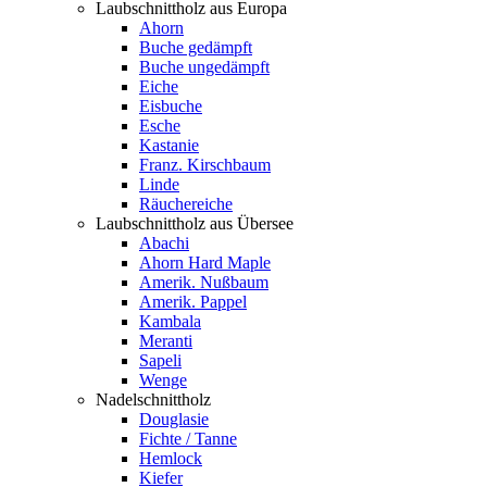
Laubschnittholz aus Europa
Ahorn
Buche gedämpft
Buche ungedämpft
Eiche
Eisbuche
Esche
Kastanie
Franz. Kirschbaum
Linde
Räuchereiche
Laubschnittholz aus Übersee
Abachi
Ahorn Hard Maple
Amerik. Nußbaum
Amerik. Pappel
Kambala
Meranti
Sapeli
Wenge
Nadelschnittholz
Douglasie
Fichte / Tanne
Hemlock
Kiefer