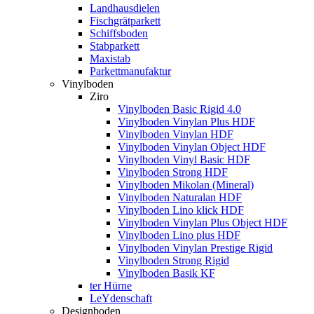
Landhausdielen
Fischgrätparkett
Schiffsboden
Stabparkett
Maxistab
Parkettmanufaktur
Vinylboden
Ziro
Vinylboden Basic Rigid 4.0
Vinylboden Vinylan Plus HDF
Vinylboden Vinylan HDF
Vinylboden Vinylan Object HDF
Vinylboden Vinyl Basic HDF
Vinylboden Strong HDF
Vinylboden Mikolan (Mineral)
Vinylboden Naturalan HDF
Vinylboden Lino klick HDF
Vinylboden Vinylan Plus Object HDF
Vinylboden Lino plus HDF
Vinylboden Vinylan Prestige Rigid
Vinylboden Strong Rigid
Vinylboden Basik KF
ter Hürne
LeYdenschaft
Designboden