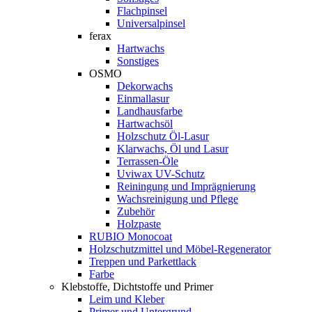
Flachpinsel
Universalpinsel
ferax
Hartwachs
Sonstiges
OSMO
Dekorwachs
Einmallasur
Landhausfarbe
Hartwachsöl
Holzschutz Öl-Lasur
Klarwachs, Öl und Lasur
Terrassen-Öle
Uviwax UV-Schutz
Reiningung und Imprägnierung
Wachsreinigung und Pflege
Zubehör
Holzpaste
RUBIO Monocoat
Holzschutzmittel und Möbel-Regenerator
Treppen und Parkettlack
Farbe
Klebstoffe, Dichtstoffe und Primer
Leim und Kleber
Primer und Untergrund