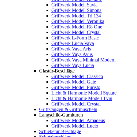
Griffwerk Modell Savia
Griffwerk Modell Simona
Griffwerk Modell Tri 134
Griffwerk Modell Veronika
Griffwerk Modell R8 One
Griffwerk Modell Crystal
Griffwerk L-Form Basic
Griffwerk Lucia Vaya
Griffwerk Vaya Aris
Griffwerk Vaya Avus
Griffwerk Vaya Minimal Modern
Griffwerk Vaya Lucia
Glastür-Beschläge
Griffwerk Modell Classico
Griffwerk Modell Gate
Griffwerk Modell Puristo
Licht & Harmonie Modell Square
Licht & Harmonie Modell Tvin
Griffwerk Modell Crystal
Griffstangen & Griffmuscheln
Langschild-Garnituren
Griffwerk Modell Amadeus
Griffwerk Modell Lucio
Schiebetür-Beschläge
Schutzbeschläge