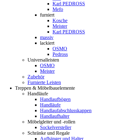
Karl PEDROSS
Mefo
furniert
Kosche
Meister
Karl PEDROSS
massiv
lackiert
OSMO
Pedross
Universalleisten
OSMO
Meister
Zubehör
Furnierte Leisten
Treppen & Möbelbauelemente
Handläufe
Handlaufbögen
Handläufe
Handlaufabschlusskappen
Handlaufhalter
Möbelgleiter und -rollen
Sockelversteller
Schränke und Regale
Aufhänger und Halter