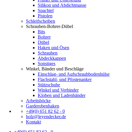
Silikon und Abdichtmasse
Spachtel
Pistolen
Schleifscheiben
Schrauben-Bohrer-Dübel
Bits
Bohrer
Dübel
Haken und Ösen
Schrauben
Abdeckkappen
Sonstiges
Winkel, Bänder und Beschläge
Einschlag- und Aufschraubbodenhülse
Flachstahl- und Pfostenanker
Stützschuhe
Winkel und Verbinder
Kloben und Ladenbänder
Arbeitsböcke
Garderobenhaken
+49(0) 651 82 62 - 0
holz@leyendecker.de
Kontakt
+49(0) 651 82 62 - 0