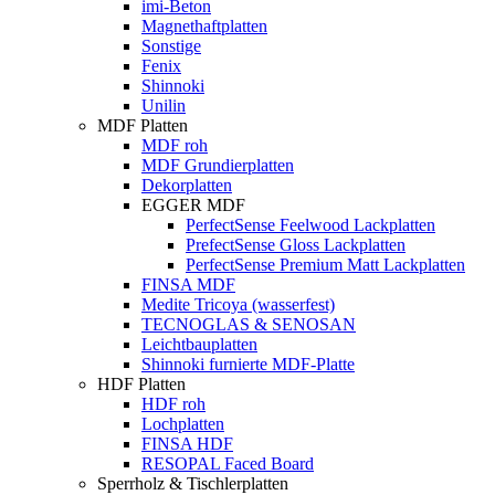
imi-Beton
Magnethaftplatten
Sonstige
Fenix
Shinnoki
Unilin
MDF Platten
MDF roh
MDF Grundierplatten
Dekorplatten
EGGER MDF
PerfectSense Feelwood Lackplatten
PrefectSense Gloss Lackplatten
PerfectSense Premium Matt Lackplatten
FINSA MDF
Medite Tricoya (wasserfest)
TECNOGLAS & SENOSAN
Leichtbauplatten
Shinnoki furnierte MDF-Platte
HDF Platten
HDF roh
Lochplatten
FINSA HDF
RESOPAL Faced Board
Sperrholz & Tischlerplatten