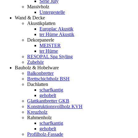
Serie July
Massivholz
Untergestelle
Wand & Decke
Akustikplatten
Europlac Akustik
ter Hürne Akustik
Dekorpaneele
MEISTER
ter Hürne
RESOPAL Spa Styling
Zubehör
Bauholz & Hobelware
Balkonbretter
Brettschichtholz BSH
Dachlatten
scharfkantig
gehobelt
Glattkantbretter GKB
Konstruktionsvollholz KVH
Kreuzholz
Rahmenholz
scharfkantig
gehobelt
Profilholz-Fassade