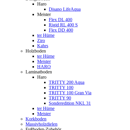
Haro
Disano LifeAqua
Meister
Flex DL 400
Rigid RL 400 S
Flex DD 400
ter Hürne
Ziro
Kahrs
Holzboden
ter Hürne
Meister
HARO
Laminatboden
Haro
TRITTY 200 Aqua
TRITTY 100
TRITTY 100 Gran Via
TRITTY 90
Sonderedition NKL 31
ter Hürne
Meister
Korkboden
Massivholzdielen
Fußboden-Zubehör