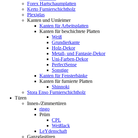
Forex Hartschaumplatten
Kerto Furnierschichtholz
Plexiglas
Kanten und Umleimer
Kanten für Arbeitsplatten
Kanten für beschichtete Platten
Weiß
Grundierkante
Holz-Dekor
Metall- und Fantasie-Dekor
Uni-Farben-Dekor
PerfectSense
Sonstige
Kanten für Fensterbänke
Kanten für furnierte Platten
Shinnoki
Stora Enso Furnierschichtholz
Türen
Innen-/Zimmertüren
ringo
Prüm
CPL
Weißlack
LeYdenschaft
Ganzglastüren