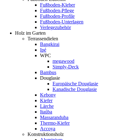
Fußboden-Kleber
Fußboden-Pflege
Fußboden-Profile
Fußboden-Unterlagen
Verlegezubehör
Holz im Garten
Terrassendielen
Bangkirai
Ipé
WPC
megawood
Simply-Deck
Bambus
Douglasie
Europäische Douglasie
Kanadische Douglasie
Kebony
Kiefer
Lärche
Itaúba
Massaranduba
Thermo-Kiefer
Accoya
Konstruktionsholz
Aluminium