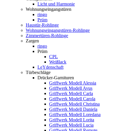
Licht und Harmonie
Wohnungseingangstüren
ringo
Prüm
Haustür-Rohlinge
Wohnungseingangstüren-Rohlinge
Zimmertüren-Rohlinge
Zargen
ringo
Prüm
CPL
Weißlack
LeYdenschaft
Türbeschläge
Drücker-Garnituren
Griffwerk Modell Alessia
Griffwerk Modell Avus
Griffwerk Modell Carla
Griffwerk Modell Carola
Griffwerk Modell Christina
Griffwerk Modell Daniela
Griffwerk Modell Loredana
Griffwerk Modell Lorita
Griffwerk Modell Lucia
Griffwerk Modell Remote