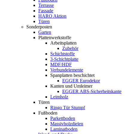
Terrasse
Fassade
HARO Aktion
Türen
Sonderposten
Garten
Plattenwerkstoffe
Arbeitsplatten
Zubehör
Schichtstoffe
3-Schichtplatte
MDF/HDF
Verbundelemente
Spanplatten beschichtet
EGGER Eurodekor
Kanten und Umleimer
EGGER ABS-Sicherheitskante
Leimholz
Türen
Ringo Tür Stumpf
Fußboden
Parkettboden
Massivholzdielen
Laminatboden