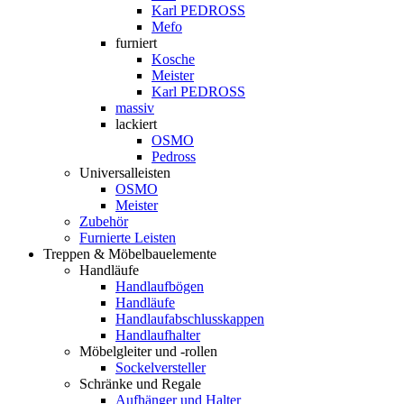
Karl PEDROSS
Mefo
furniert
Kosche
Meister
Karl PEDROSS
massiv
lackiert
OSMO
Pedross
Universalleisten
OSMO
Meister
Zubehör
Furnierte Leisten
Treppen & Möbelbauelemente
Handläufe
Handlaufbögen
Handläufe
Handlaufabschlusskappen
Handlaufhalter
Möbelgleiter und -rollen
Sockelversteller
Schränke und Regale
Aufhänger und Halter