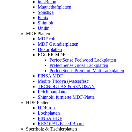
imi-Beton
Magnethaftplatten
Sonstige
Fenix
Shinnoki
Unilin
MDF Platten
MDF roh
MDF Grundierplatten
Dekorplatten
EGGER MDF
PerfectSense Feelwood Lackplatten
PrefectSense Gloss Lackplatten
PerfectSense Premium Matt Lackplatten
FINSA MDF
Medite Tricoya (wasserfest)
TECNOGLAS & SENOSAN
Leichtbauplatten
Shinnoki furnierte MDF-Platte
HDF Platten
HDF roh
Lochplatten
FINSA HDF
RESOPAL Faced Board
Sperrholz & Tischlerplatten