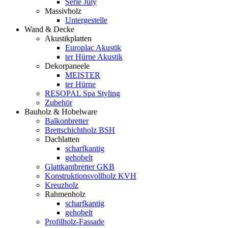
Serie July
Massivholz
Untergestelle
Wand & Decke
Akustikplatten
Europlac Akustik
ter Hürne Akustik
Dekorpaneele
MEISTER
ter Hürne
RESOPAL Spa Styling
Zubehör
Bauholz & Hobelware
Balkonbretter
Brettschichtholz BSH
Dachlatten
scharfkantig
gehobelt
Glattkantbretter GKB
Konstruktionsvollholz KVH
Kreuzholz
Rahmenholz
scharfkantig
gehobelt
Profilholz-Fassade