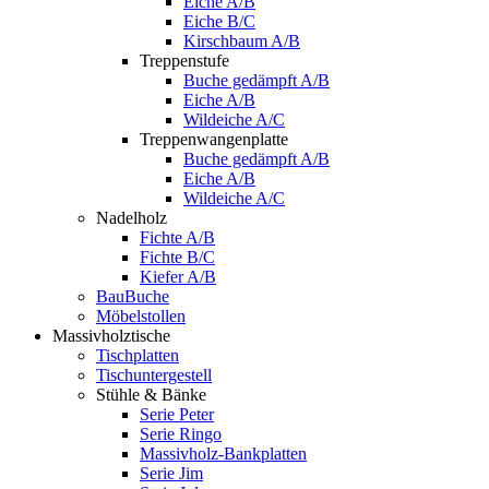
Eiche A/B
Eiche B/C
Kirschbaum A/B
Treppenstufe
Buche gedämpft A/B
Eiche A/B
Wildeiche A/C
Treppenwangenplatte
Buche gedämpft A/B
Eiche A/B
Wildeiche A/C
Nadelholz
Fichte A/B
Fichte B/C
Kiefer A/B
BauBuche
Möbelstollen
Massivholztische
Tischplatten
Tischuntergestell
Stühle & Bänke
Serie Peter
Serie Ringo
Massivholz-Bankplatten
Serie Jim