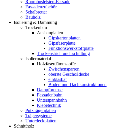
Rhombusleisten-Fassade
Fassadenzubehör
Schalbretter
Bauholz
Isolierung & Dämmung
Trockenbau
Ausbauplatten
Gipskartonplatten
Gipsfaserplatte
Funktionswerkstoffplatte
Trockenstrich und -schüttung
Isoliermaterial
Holzfaserdämmstoffe
Zwischensparren
oberste Geschoßdecke
einblasbar
Boden und Dachkonstruktionen
Dampfbremse
Fassadenbahn
Unterspannbahn
Klebetechnik
Putzträgerplatten
Trägersysteme
Unterdeckplatten
Schnittholz