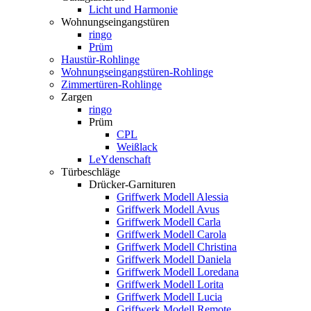
Licht und Harmonie
Wohnungseingangstüren
ringo
Prüm
Haustür-Rohlinge
Wohnungseingangstüren-Rohlinge
Zimmertüren-Rohlinge
Zargen
ringo
Prüm
CPL
Weißlack
LeYdenschaft
Türbeschläge
Drücker-Garnituren
Griffwerk Modell Alessia
Griffwerk Modell Avus
Griffwerk Modell Carla
Griffwerk Modell Carola
Griffwerk Modell Christina
Griffwerk Modell Daniela
Griffwerk Modell Loredana
Griffwerk Modell Lorita
Griffwerk Modell Lucia
Griffwerk Modell Remote