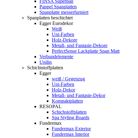
FINSA Superpan
Pappel Spanplatten
Spanplatte messerfurniert
Spanplatten beschichtet
Egger Eurodekor
Weiß
Uni-Farben
Holz-Dekore
Metall- und Fantasie-Dekore
PerfectSense Lackplatte Span Matt
Verbundelemente
Unilin
Schichtstoffplatten
Egger
weiß / Gegenzug
Uni-Farben
Holz-Dekor
Metall- und Fantasie-Dekor
Kompaktplatten
RESOPAL
Schichstoffplatten
Spa Styling Boards
Fundermax
Fundermax Exterior
Fundermax Interior