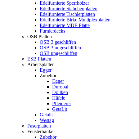
Edelfurnierte Sperrhölzer
Edelfurnierte Stäbchenplatten
Edelfurnierte Tischlerplatten
Edelfurnierte Birke Multiplexplatten
Edelfurnierte MDF-Platte
Furnierdecks
OSB Platten
OSB 3 geschliffen
OSB 3 ungeschliffen
OSB ungeschliffen
ESB Platten
Arbeitsplatten
Egger
Zubehör
Egger
Duropal
Döllken
Häfele
Pfleiderer
GetaLit
Getalit
Westag
Faserplatten
Fensterbänke
Zubehör