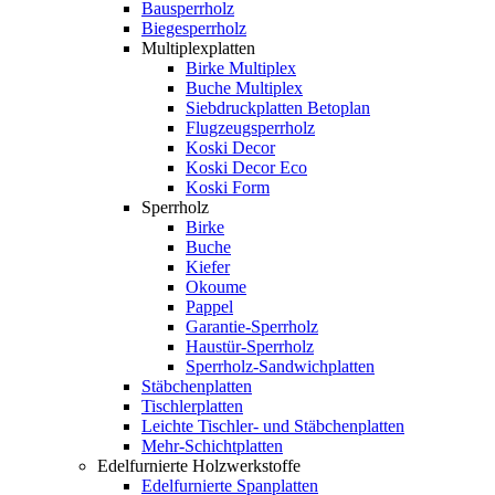
Bausperrholz
Biegesperrholz
Multiplexplatten
Birke Multiplex
Buche Multiplex
Siebdruckplatten Betoplan
Flugzeugsperrholz
Koski Decor
Koski Decor Eco
Koski Form
Sperrholz
Birke
Buche
Kiefer
Okoume
Pappel
Garantie-Sperrholz
Haustür-Sperrholz
Sperrholz-Sandwichplatten
Stäbchenplatten
Tischlerplatten
Leichte Tischler- und Stäbchenplatten
Mehr-Schichtplatten
Edelfurnierte Holzwerkstoffe
Edelfurnierte Spanplatten