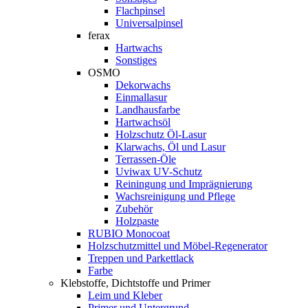
Flachpinsel
Universalpinsel
ferax
Hartwachs
Sonstiges
OSMO
Dekorwachs
Einmallasur
Landhausfarbe
Hartwachsöl
Holzschutz Öl-Lasur
Klarwachs, Öl und Lasur
Terrassen-Öle
Uviwax UV-Schutz
Reiningung und Imprägnierung
Wachsreinigung und Pflege
Zubehör
Holzpaste
RUBIO Monocoat
Holzschutzmittel und Möbel-Regenerator
Treppen und Parkettlack
Farbe
Klebstoffe, Dichtstoffe und Primer
Leim und Kleber
Primer und Untergrund