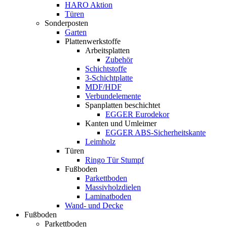
HARO Aktion
Türen
Sonderposten
Garten
Plattenwerkstoffe
Arbeitsplatten
Zubehör
Schichtstoffe
3-Schichtplatte
MDF/HDF
Verbundelemente
Spanplatten beschichtet
EGGER Eurodekor
Kanten und Umleimer
EGGER ABS-Sicherheitskante
Leimholz
Türen
Ringo Tür Stumpf
Fußboden
Parkettboden
Massivholzdielen
Laminatboden
Wand- und Decke
Fußboden
Parkettboden