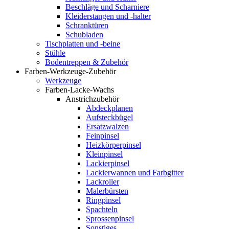
Beschläge und Scharniere
Kleiderstangen und -halter
Schranktüren
Schubladen
Tischplatten und -beine
Stühle
Bodentreppen & Zubehör
Farben-Werkzeuge-Zubehör
Werkzeuge
Farben-Lacke-Wachs
Anstrichzubehör
Abdeckplanen
Aufsteckbügel
Ersatzwalzen
Feinpinsel
Heizkörperpinsel
Kleinpinsel
Lackierpinsel
Lackierwannen und Farbgitter
Lackroller
Malerbürsten
Ringpinsel
Spachteln
Sprossenpinsel
Sonstiges