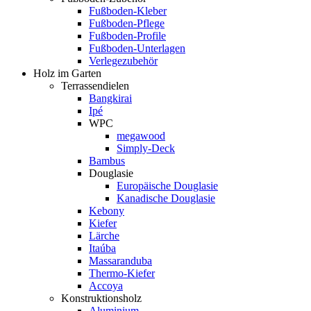
Fußboden-Kleber
Fußboden-Pflege
Fußboden-Profile
Fußboden-Unterlagen
Verlegezubehör
Holz im Garten
Terrassendielen
Bangkirai
Ipé
WPC
megawood
Simply-Deck
Bambus
Douglasie
Europäische Douglasie
Kanadische Douglasie
Kebony
Kiefer
Lärche
Itaúba
Massaranduba
Thermo-Kiefer
Accoya
Konstruktionsholz
Aluminium