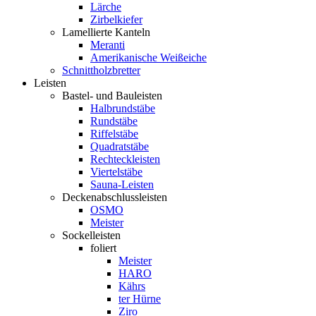
Lärche
Zirbelkiefer
Lamellierte Kanteln
Meranti
Amerikanische Weißeiche
Schnittholzbretter
Leisten
Bastel- und Bauleisten
Halbrundstäbe
Rundstäbe
Riffelstäbe
Quadratstäbe
Rechteckleisten
Viertelstäbe
Sauna-Leisten
Deckenabschlussleisten
OSMO
Meister
Sockelleisten
foliert
Meister
HARO
Kährs
ter Hürne
Ziro