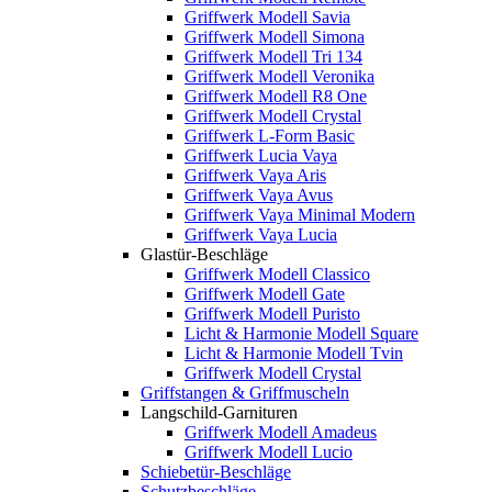
Griffwerk Modell Savia
Griffwerk Modell Simona
Griffwerk Modell Tri 134
Griffwerk Modell Veronika
Griffwerk Modell R8 One
Griffwerk Modell Crystal
Griffwerk L-Form Basic
Griffwerk Lucia Vaya
Griffwerk Vaya Aris
Griffwerk Vaya Avus
Griffwerk Vaya Minimal Modern
Griffwerk Vaya Lucia
Glastür-Beschläge
Griffwerk Modell Classico
Griffwerk Modell Gate
Griffwerk Modell Puristo
Licht & Harmonie Modell Square
Licht & Harmonie Modell Tvin
Griffwerk Modell Crystal
Griffstangen & Griffmuscheln
Langschild-Garnituren
Griffwerk Modell Amadeus
Griffwerk Modell Lucio
Schiebetür-Beschläge
Schutzbeschläge