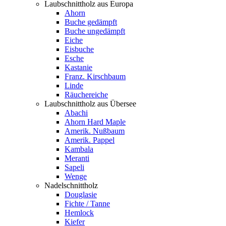
Laubschnittholz aus Europa
Ahorn
Buche gedämpft
Buche ungedämpft
Eiche
Eisbuche
Esche
Kastanie
Franz. Kirschbaum
Linde
Räuchereiche
Laubschnittholz aus Übersee
Abachi
Ahorn Hard Maple
Amerik. Nußbaum
Amerik. Pappel
Kambala
Meranti
Sapeli
Wenge
Nadelschnittholz
Douglasie
Fichte / Tanne
Hemlock
Kiefer