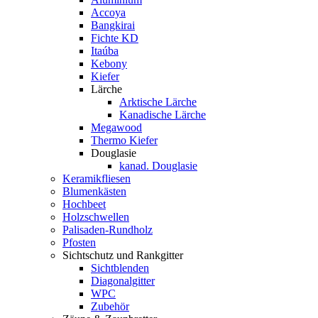
Accoya
Bangkirai
Fichte KD
Itaúba
Kebony
Kiefer
Lärche
Arktische Lärche
Kanadische Lärche
Megawood
Thermo Kiefer
Douglasie
kanad. Douglasie
Keramikfliesen
Blumenkästen
Hochbeet
Holzschwellen
Palisaden-Rundholz
Pfosten
Sichtschutz und Rankgitter
Sichtblenden
Diagonalgitter
WPC
Zubehör