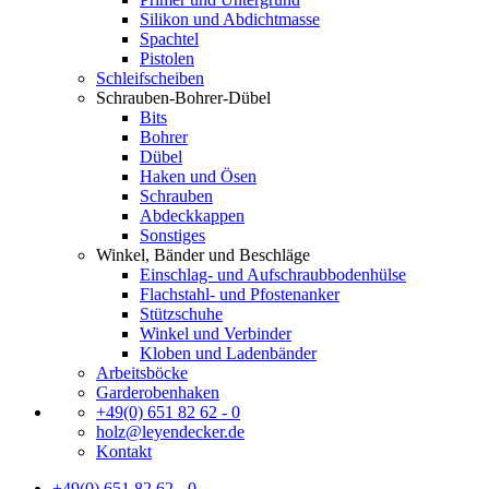
Silikon und Abdichtmasse
Spachtel
Pistolen
Schleifscheiben
Schrauben-Bohrer-Dübel
Bits
Bohrer
Dübel
Haken und Ösen
Schrauben
Abdeckkappen
Sonstiges
Winkel, Bänder und Beschläge
Einschlag- und Aufschraubbodenhülse
Flachstahl- und Pfostenanker
Stützschuhe
Winkel und Verbinder
Kloben und Ladenbänder
Arbeitsböcke
Garderobenhaken
+49(0) 651 82 62 - 0
holz@leyendecker.de
Kontakt
+49(0) 651 82 62 - 0