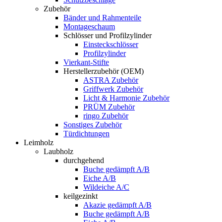
Zubehör
Bänder und Rahmenteile
Montageschaum
Schlösser und Profilzylinder
Einsteckschlösser
Profilzylinder
Vierkant-Stifte
Herstellerzubehör (OEM)
ASTRA Zubehör
Griffwerk Zubehör
Licht & Harmonie Zubehör
PRÜM Zubehör
ringo Zubehör
Sonstiges Zubehör
Türdichtungen
Leimholz
Laubholz
durchgehend
Buche gedämpft A/B
Eiche A/B
Wildeiche A/C
keilgezinkt
Akazie gedämpft A/B
Buche gedämpft A/B