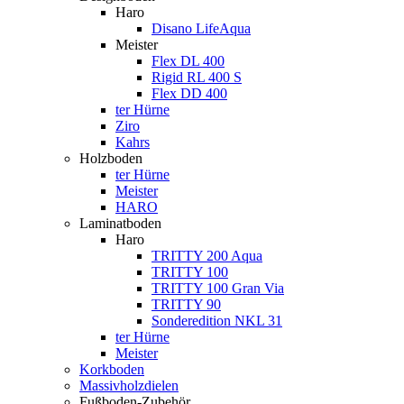
Haro
Disano LifeAqua
Meister
Flex DL 400
Rigid RL 400 S
Flex DD 400
ter Hürne
Ziro
Kahrs
Holzboden
ter Hürne
Meister
HARO
Laminatboden
Haro
TRITTY 200 Aqua
TRITTY 100
TRITTY 100 Gran Via
TRITTY 90
Sonderedition NKL 31
ter Hürne
Meister
Korkboden
Massivholzdielen
Fußboden-Zubehör