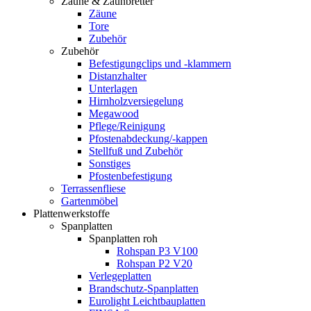
Zäune & Zaunbretter
Zäune
Tore
Zubehör
Zubehör
Befestigungclips und -klammern
Distanzhalter
Unterlagen
Hirnholzversiegelung
Megawood
Pflege/Reinigung
Pfostenabdeckung/-kappen
Stellfuß und Zubehör
Sonstiges
Pfostenbefestigung
Terrassenfliese
Gartenmöbel
Plattenwerkstoffe
Spanplatten
Spanplatten roh
Rohspan P3 V100
Rohspan P2 V20
Verlegeplatten
Brandschutz-Spanplatten
Eurolight Leichtbauplatten