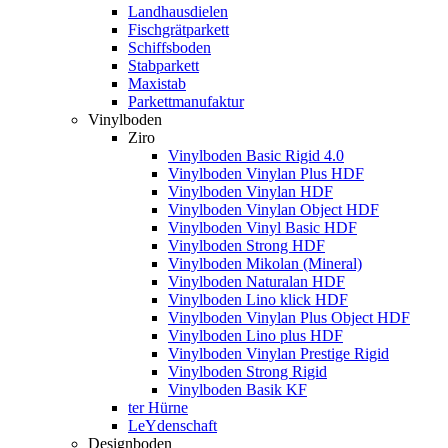
Landhausdielen
Fischgrätparkett
Schiffsboden
Stabparkett
Maxistab
Parkettmanufaktur
Vinylboden
Ziro
Vinylboden Basic Rigid 4.0
Vinylboden Vinylan Plus HDF
Vinylboden Vinylan HDF
Vinylboden Vinylan Object HDF
Vinylboden Vinyl Basic HDF
Vinylboden Strong HDF
Vinylboden Mikolan (Mineral)
Vinylboden Naturalan HDF
Vinylboden Lino klick HDF
Vinylboden Vinylan Plus Object HDF
Vinylboden Lino plus HDF
Vinylboden Vinylan Prestige Rigid
Vinylboden Strong Rigid
Vinylboden Basik KF
ter Hürne
LeYdenschaft
Designboden