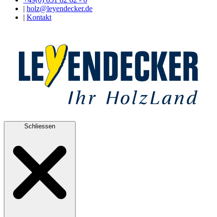
|
holz@leyendecker.de
|
Kontakt
Schliessen