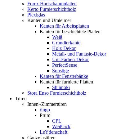
Forex Hartschaumplatten
Kerto Furnierschichtholz
Plexiglas
Kanten und Umleimer
Kanten für Arbeitsplatten
Kanten für beschichtete Platten
Weiß
Grundierkante
Holz-Dekor
Metall- und Fantasie-Dekor
Uni-Farben-Dekor
PerfectSense
Sonstige
Kanten für Fensterbänke
Kanten für furnierte Platten
Shinnoki
Stora Enso Furnierschichtholz
Türen
Innen-/Zimmertüren
ringo
Prüm
CPL
Weißlack
LeYdenschaft
Ganzglastüren