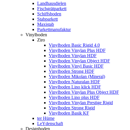
Landhausdielen
Fischgrätparkett
Schiffsboden
Stabparkett
Maxistab
Parkettmanufaktur
Vinylboden
Ziro
Vinylboden Basic Rigid 4.0
Vinylboden Vinylan Plus HDF
Vinylboden Vinylan HDF
Vinylboden Vinylan Object HDF
Vinylboden Vinyl Basic HDF
Vinylboden Strong HDF
Vinylboden Mikolan (Mineral)
Vinylboden Naturalan HDF
Vinylboden Lino klick HDF
Vinylboden Vinylan Plus Object HDF
Vinylboden Lino plus HDF
Vinylboden Vinylan Prestige Rigid
Vinylboden Strong Rigid
Vinylboden Basik KF
ter Hürne
LeYdenschaft
Designboden