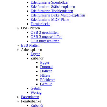
Edelfurnierte Sperrhölzer
Edelfurnierte Stäbchenplatten
Edelfurnierte Tischlerplatten
Edelfurnierte Birke Multiplexplatten
Edelfurnierte MDF-Platte
Furnierdecks
OSB Platten
OSB 3 geschliffen
OSB 3 ungeschliffen
OSB ungeschliffen
ESB Platten
Arbeitsplatten
Egger
Zubehör
Egger
Duropal
Döllken
Häfele
Pfleiderer
GetaLit
Getalit
Westag
Faserplatten
Fensterbänke
Zubehör