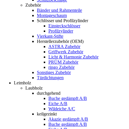
Zubehör
Bänder und Rahmenteile
Montageschaum
Schlösser und Profilzylinder
Einsteckschlösser
Profilzylinder
Vierkant-Stifte
Herstellerzubehör (OEM)
ASTRA Zubehör
Griffwerk Zubehör
Licht & Harmonie Zubehör
PRÜM Zubehör
ringo Zubehör
Sonstiges Zubehör
Türdichtungen
Leimholz
Laubholz
durchgehend
Buche gedämpft A/B
Eiche A/B
Wildeiche A/C
keilgezinkt
Akazie gedämpft A/B
Buche gedämpft A/B