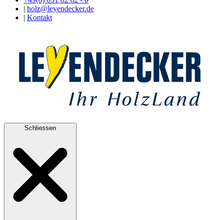
|
holz@leyendecker.de
|
Kontakt
Schliessen