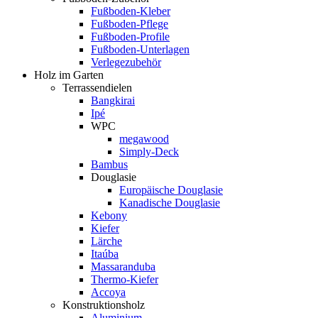
Fußboden-Kleber
Fußboden-Pflege
Fußboden-Profile
Fußboden-Unterlagen
Verlegezubehör
Holz im Garten
Terrassendielen
Bangkirai
Ipé
WPC
megawood
Simply-Deck
Bambus
Douglasie
Europäische Douglasie
Kanadische Douglasie
Kebony
Kiefer
Lärche
Itaúba
Massaranduba
Thermo-Kiefer
Accoya
Konstruktionsholz
Aluminium