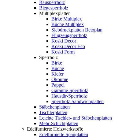
Bausperrholz
Biegesperrholz
Multiplexplatten
Birke Multiplex
Buche Multiplex
Siebdruckplatten Betoplan
Flugzeugsperrholz
Koski Decor
Koski Decor Eco
Koski Form
Sperrholz
Birke
Buche
Kiefer
Okoume
Pappel
Garantie-Sperrholz
Haustür-Sperrholz
Sperrholz-Sandwichplatten
Stäbchenplatten
Tischlerplatten
Leichte Tischler- und Stäbchenplatten
Mehr-Schichtplatten
Edelfurnierte Holzwerkstoffe
Edelfurnierte Spanplatten