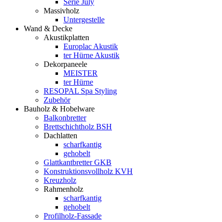
Serie July
Massivholz
Untergestelle
Wand & Decke
Akustikplatten
Europlac Akustik
ter Hürne Akustik
Dekorpaneele
MEISTER
ter Hürne
RESOPAL Spa Styling
Zubehör
Bauholz & Hobelware
Balkonbretter
Brettschichtholz BSH
Dachlatten
scharfkantig
gehobelt
Glattkantbretter GKB
Konstruktionsvollholz KVH
Kreuzholz
Rahmenholz
scharfkantig
gehobelt
Profilholz-Fassade