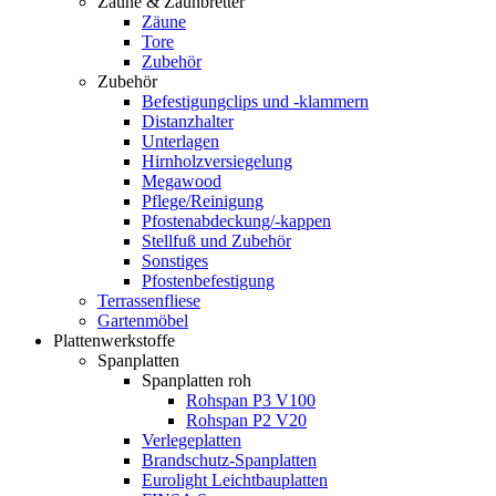
Zäune & Zaunbretter
Zäune
Tore
Zubehör
Zubehör
Befestigungclips und -klammern
Distanzhalter
Unterlagen
Hirnholzversiegelung
Megawood
Pflege/Reinigung
Pfostenabdeckung/-kappen
Stellfuß und Zubehör
Sonstiges
Pfostenbefestigung
Terrassenfliese
Gartenmöbel
Plattenwerkstoffe
Spanplatten
Spanplatten roh
Rohspan P3 V100
Rohspan P2 V20
Verlegeplatten
Brandschutz-Spanplatten
Eurolight Leichtbauplatten