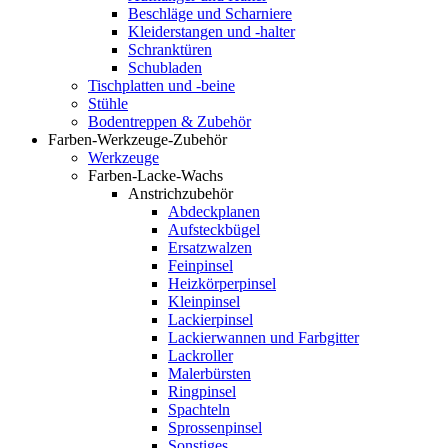
Beschläge und Scharniere
Kleiderstangen und -halter
Schranktüren
Schubladen
Tischplatten und -beine
Stühle
Bodentreppen & Zubehör
Farben-Werkzeuge-Zubehör
Werkzeuge
Farben-Lacke-Wachs
Anstrichzubehör
Abdeckplanen
Aufsteckbügel
Ersatzwalzen
Feinpinsel
Heizkörperpinsel
Kleinpinsel
Lackierpinsel
Lackierwannen und Farbgitter
Lackroller
Malerbürsten
Ringpinsel
Spachteln
Sprossenpinsel
Sonstiges