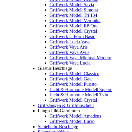
Griffwerk Modell Savia
Griffwerk Modell Simona
Griffwerk Modell Tri 134
Griffwerk Modell Veronika
Griffwerk Modell R8 One
Griffwerk Modell Crystal
Griffwerk L-Form Basic
Griffwerk Lucia Vaya
Griffwerk Vaya Aris
Griffwerk Vaya Avus
Griffwerk Vaya Minimal Modern
Griffwerk Vaya Lucia
Glastür-Beschläge
Griffwerk Modell Classico
Griffwerk Modell Gate
Griffwerk Modell Puristo
Licht & Harmonie Modell Square
Licht & Harmonie Modell Tvin
Griffwerk Modell Crystal
Griffstangen & Griffmuscheln
Langschild-Garnituren
Griffwerk Modell Amadeus
Griffwerk Modell Lucio
Schiebetür-Beschläge
Schutzbeschläge