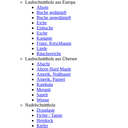
Laubschnittholz aus Europa
Ahorn
Buche gedämpft
Buche ungedämpft
Eiche
Eisbuche
Esche
Kastanie
Franz. Kirschbaum
Linde
Räuchereiche
Laubschnittholz aus Übersee
Abachi
Ahorn Hard Maple
Amerik. Nußbaum
Amerik. Pappel
Kambala
Meranti
Sapeli
Wenge
Nadelschnittholz
Douglasie
Fichte / Tanne
Hemlock
Kiefer