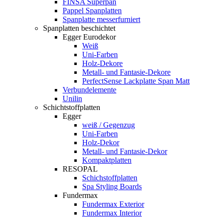
FINSA Superpan
Pappel Spanplatten
Spanplatte messerfurniert
Spanplatten beschichtet
Egger Eurodekor
Weiß
Uni-Farben
Holz-Dekore
Metall- und Fantasie-Dekore
PerfectSense Lackplatte Span Matt
Verbundelemente
Unilin
Schichtstoffplatten
Egger
weiß / Gegenzug
Uni-Farben
Holz-Dekor
Metall- und Fantasie-Dekor
Kompaktplatten
RESOPAL
Schichstoffplatten
Spa Styling Boards
Fundermax
Fundermax Exterior
Fundermax Interior