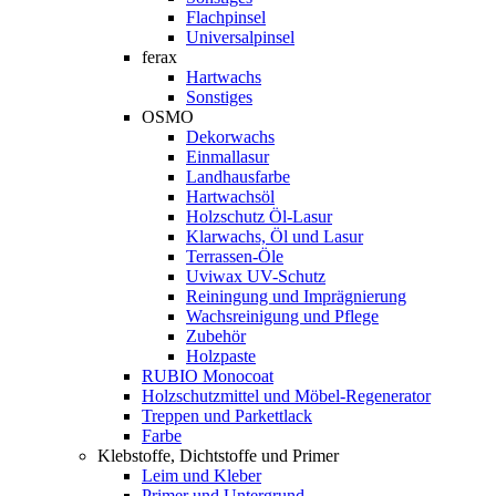
Flachpinsel
Universalpinsel
ferax
Hartwachs
Sonstiges
OSMO
Dekorwachs
Einmallasur
Landhausfarbe
Hartwachsöl
Holzschutz Öl-Lasur
Klarwachs, Öl und Lasur
Terrassen-Öle
Uviwax UV-Schutz
Reiningung und Imprägnierung
Wachsreinigung und Pflege
Zubehör
Holzpaste
RUBIO Monocoat
Holzschutzmittel und Möbel-Regenerator
Treppen und Parkettlack
Farbe
Klebstoffe, Dichtstoffe und Primer
Leim und Kleber
Primer und Untergrund