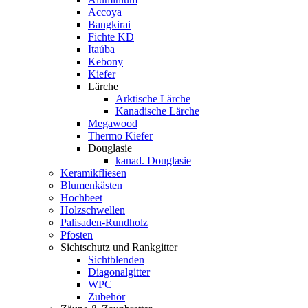
Accoya
Bangkirai
Fichte KD
Itaúba
Kebony
Kiefer
Lärche
Arktische Lärche
Kanadische Lärche
Megawood
Thermo Kiefer
Douglasie
kanad. Douglasie
Keramikfliesen
Blumenkästen
Hochbeet
Holzschwellen
Palisaden-Rundholz
Pfosten
Sichtschutz und Rankgitter
Sichtblenden
Diagonalgitter
WPC
Zubehör