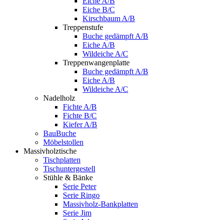
Eiche A/B
Eiche B/C
Kirschbaum A/B
Treppenstufe
Buche gedämpft A/B
Eiche A/B
Wildeiche A/C
Treppenwangenplatte
Buche gedämpft A/B
Eiche A/B
Wildeiche A/C
Nadelholz
Fichte A/B
Fichte B/C
Kiefer A/B
BauBuche
Möbelstollen
Massivholztische
Tischplatten
Tischuntergestell
Stühle & Bänke
Serie Peter
Serie Ringo
Massivholz-Bankplatten
Serie Jim