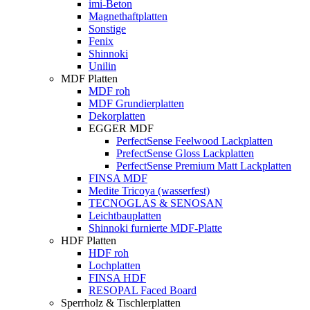
imi-Beton
Magnethaftplatten
Sonstige
Fenix
Shinnoki
Unilin
MDF Platten
MDF roh
MDF Grundierplatten
Dekorplatten
EGGER MDF
PerfectSense Feelwood Lackplatten
PrefectSense Gloss Lackplatten
PerfectSense Premium Matt Lackplatten
FINSA MDF
Medite Tricoya (wasserfest)
TECNOGLAS & SENOSAN
Leichtbauplatten
Shinnoki furnierte MDF-Platte
HDF Platten
HDF roh
Lochplatten
FINSA HDF
RESOPAL Faced Board
Sperrholz & Tischlerplatten