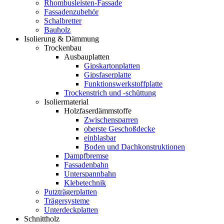
Rhombusleisten-Fassade
Fassadenzubehör
Schalbretter
Bauholz
Isolierung & Dämmung
Trockenbau
Ausbauplatten
Gipskartonplatten
Gipsfaserplatte
Funktionswerkstoffplatte
Trockenstrich und -schüttung
Isoliermaterial
Holzfaserdämmstoffe
Zwischensparren
oberste Geschoßdecke
einblasbar
Boden und Dachkonstruktionen
Dampfbremse
Fassadenbahn
Unterspannbahn
Klebetechnik
Putzträgerplatten
Trägersysteme
Unterdeckplatten
Schnittholz