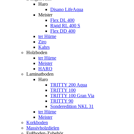
Haro
Disano LifeAqua
Meister
Flex DL 400
Rigid RL 400 S
Flex DD 400
ter Hürne
Ziro
Kahrs
Holzboden
ter Hürne
Meister
HARO
Laminatboden
Haro
TRITTY 200 Aqua
TRITTY 100
TRITTY 100 Gran Via
TRITTY 90
Sonderedition NKL 31
ter Hürne
Meister
Korkboden
Massivholzdielen
Fußboden-Zubehör