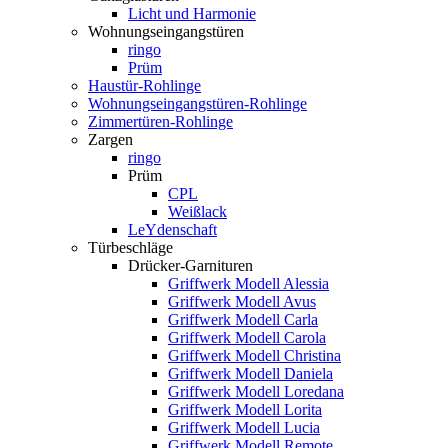
Licht und Harmonie
Wohnungseingangstüren
ringo
Prüm
Haustür-Rohlinge
Wohnungseingangstüren-Rohlinge
Zimmertüren-Rohlinge
Zargen
ringo
Prüm
CPL
Weißlack
LeYdenschaft
Türbeschläge
Drücker-Garnituren
Griffwerk Modell Alessia
Griffwerk Modell Avus
Griffwerk Modell Carla
Griffwerk Modell Carola
Griffwerk Modell Christina
Griffwerk Modell Daniela
Griffwerk Modell Loredana
Griffwerk Modell Lorita
Griffwerk Modell Lucia
Griffwerk Modell Remote