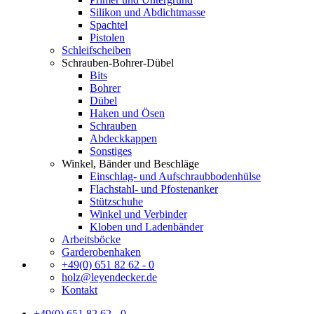
Silikon und Abdichtmasse
Spachtel
Pistolen
Schleifscheiben
Schrauben-Bohrer-Dübel
Bits
Bohrer
Dübel
Haken und Ösen
Schrauben
Abdeckkappen
Sonstiges
Winkel, Bänder und Beschläge
Einschlag- und Aufschraubbodenhülse
Flachstahl- und Pfostenanker
Stützschuhe
Winkel und Verbinder
Kloben und Ladenbänder
Arbeitsböcke
Garderobenhaken
+49(0) 651 82 62 - 0
holz@leyendecker.de
Kontakt
+49(0) 651 82 62 - 0