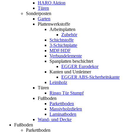
HARO Aktion
Türen
Sonderposten
Garten
Plattenwerkstoffe
Arbeitsplatten
Zubehör
Schichtstoffe
3-Schichtplatte
MDF/HDF
Verbundelemente
Spanplatten beschichtet
EGGER Eurodekor
Kanten und Umleimer
EGGER ABS-Sicherheitskante
Leimholz
Türen
Ringo Tür Stumpf
Fußboden
Parkettboden
Massivholzdielen
Laminatboden
Wand- und Decke
Fußboden
Parkettboden