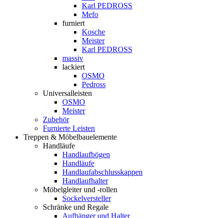
Karl PEDROSS
Mefo
furniert
Kosche
Meister
Karl PEDROSS
massiv
lackiert
OSMO
Pedross
Universalleisten
OSMO
Meister
Zubehör
Furnierte Leisten
Treppen & Möbelbauelemente
Handläufe
Handlaufbögen
Handläufe
Handlaufabschlusskappen
Handlaufhalter
Möbelgleiter und -rollen
Sockelversteller
Schränke und Regale
Aufhänger und Halter