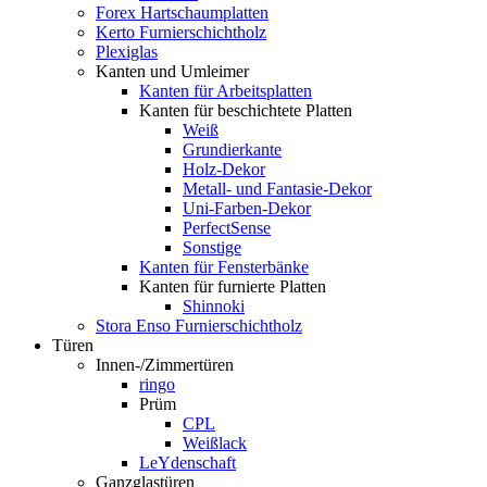
Forex Hartschaumplatten
Kerto Furnierschichtholz
Plexiglas
Kanten und Umleimer
Kanten für Arbeitsplatten
Kanten für beschichtete Platten
Weiß
Grundierkante
Holz-Dekor
Metall- und Fantasie-Dekor
Uni-Farben-Dekor
PerfectSense
Sonstige
Kanten für Fensterbänke
Kanten für furnierte Platten
Shinnoki
Stora Enso Furnierschichtholz
Türen
Innen-/Zimmertüren
ringo
Prüm
CPL
Weißlack
LeYdenschaft
Ganzglastüren