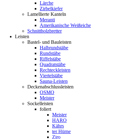
Lärche
Zirbelkiefer
Lamellierte Kanteln
Meranti
Amerikanische Weißeiche
Schnittholzbretter
Leisten
Bastel- und Bauleisten
Halbrundstäbe
Rundstäbe
Riffelstäbe
Quadratstäbe
Rechteckleisten
Viertelstäbe
Sauna-Leisten
Deckenabschlussleisten
OSMO
Meister
Sockelleisten
foliert
Meister
HARO
Kährs
ter Hürne
Ziro