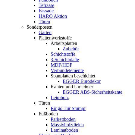
Terrasse
Fassade
HARO Aktion
Türen
Sonderposten
Garten
Plattenwerkstoffe
Arbeitsplatten
Zubehör
Schichtstoffe
3-Schichtplatte
MDF/HDF
Verbundelemente
Spanplatten beschichtet
EGGER Eurodekor
Kanten und Umleimer
EGGER ABS-Sicherheitskante
Leimholz
Türen
Ringo Tür Stumpf
Fußboden
Parkettboden
Massivholzdielen
Laminatboden