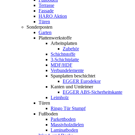
Terrasse
Fassade
HARO Aktion
Türen
Sonderposten
Garten
Plattenwerkstoffe
Arbeitsplatten
Zubehör
Schichtstoffe
3-Schichtplatte
MDF/HDF
Verbundelemente
Spanplatten beschichtet
EGGER Eurodekor
Kanten und Umleimer
EGGER ABS-Sicherheitskante
Leimholz
Türen
Ringo Tür Stumpf
Fußboden
Parkettboden
Massivholzdielen
Laminatboden