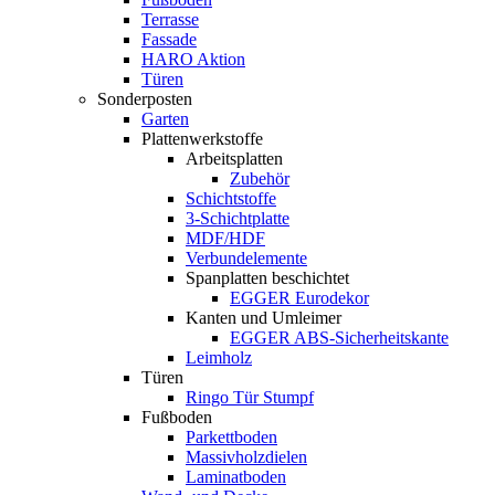
Terrasse
Fassade
HARO Aktion
Türen
Sonderposten
Garten
Plattenwerkstoffe
Arbeitsplatten
Zubehör
Schichtstoffe
3-Schichtplatte
MDF/HDF
Verbundelemente
Spanplatten beschichtet
EGGER Eurodekor
Kanten und Umleimer
EGGER ABS-Sicherheitskante
Leimholz
Türen
Ringo Tür Stumpf
Fußboden
Parkettboden
Massivholzdielen
Laminatboden