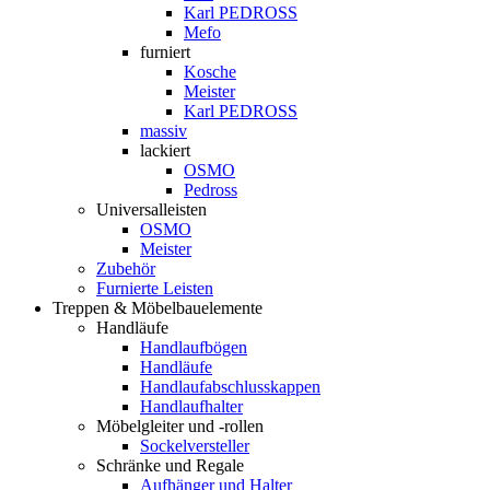
Karl PEDROSS
Mefo
furniert
Kosche
Meister
Karl PEDROSS
massiv
lackiert
OSMO
Pedross
Universalleisten
OSMO
Meister
Zubehör
Furnierte Leisten
Treppen & Möbelbauelemente
Handläufe
Handlaufbögen
Handläufe
Handlaufabschlusskappen
Handlaufhalter
Möbelgleiter und -rollen
Sockelversteller
Schränke und Regale
Aufhänger und Halter