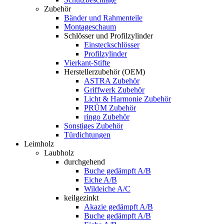
Zubehör
Bänder und Rahmenteile
Montageschaum
Schlösser und Profilzylinder
Einsteckschlösser
Profilzylinder
Vierkant-Stifte
Herstellerzubehör (OEM)
ASTRA Zubehör
Griffwerk Zubehör
Licht & Harmonie Zubehör
PRÜM Zubehör
ringo Zubehör
Sonstiges Zubehör
Türdichtungen
Leimholz
Laubholz
durchgehend
Buche gedämpft A/B
Eiche A/B
Wildeiche A/C
keilgezinkt
Akazie gedämpft A/B
Buche gedämpft A/B