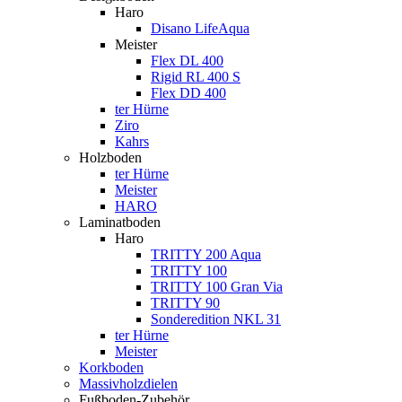
Haro
Disano LifeAqua
Meister
Flex DL 400
Rigid RL 400 S
Flex DD 400
ter Hürne
Ziro
Kahrs
Holzboden
ter Hürne
Meister
HARO
Laminatboden
Haro
TRITTY 200 Aqua
TRITTY 100
TRITTY 100 Gran Via
TRITTY 90
Sonderedition NKL 31
ter Hürne
Meister
Korkboden
Massivholzdielen
Fußboden-Zubehör