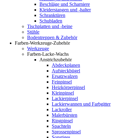
Beschläge und Scharniere
Kleiderstangen und -halter
Schranktüren
Schubladen
Tischplatten und -beine
Stühle
Bodentreppen & Zubehör
Farben-Werkzeuge-Zubehör
Werkzeuge
Farben-Lacke-Wachs
Anstrichzubehör
Abdeckplanen
Aufsteckbügel
Ersatzwalzen
Feinpinsel
Heizkörperpinsel
Kleinpinsel
Lackierpinsel
Lackierwannen und Farbgitter
Lackroller
Malerbürsten
Ringpinsel
Spachteln
Sprossenpinsel
Sonstiges