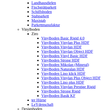
Landhausdielen
Fischgrätparkett
Schiffsboden
Stabparkett
Maxistab
Parkettmanufaktur
Vinylboden
Ziro
Vinylboden Basic Rigid 4.0
Vinylboden Vinylan Plus HDF
Vinylboden Vinylan HDF
Vinylboden Vinylan Object HDF
Vinylboden Vinyl Basic HDF
Vinylboden Strong HDF
Vinylboden Mikolan (Mineral)
Vinylboden Naturalan HDF
Vinylboden Lino klick HDF
Vinylboden Vinylan Plus Object HDF
Vinylboden Lino plus HDF
Vinylboden Vinylan Prestige Rigid
Vinylboden Strong Rigid
Vinylboden Basik KF
ter Hürne
LeYdenschaft
Designboden