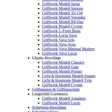
Griffwerk Modell Savia
Griffwerk Modell Simona
Griffwerk Modell Tri 134
Griffwerk Modell Veronika
Griffwerk Modell R8 One
Griffwerk Modell Crystal
Griffwerk L-Form Basic
Griffwerk Lucia Vaya
Griffwerk Vaya Aris
Griffwerk Vaya Avus
Griffwerk Vaya Minimal Modern
Griffwerk Vaya Lucia
Glastür-Beschläge
Griffwerk Modell Classico
Griffwerk Modell Gate
Griffwerk Modell Puristo
Licht & Harmonie Modell Square
Licht & Harmonie Modell Tvin
Griffwerk Modell Crystal
Griffstangen & Griffmuscheln
Langschild-Garnituren
Griffwerk Modell Amadeus
Griffwerk Modell Lucio
Schiebetür-Beschläge
Schutzbeschläge