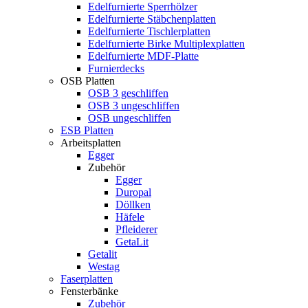
Edelfurnierte Sperrhölzer
Edelfurnierte Stäbchenplatten
Edelfurnierte Tischlerplatten
Edelfurnierte Birke Multiplexplatten
Edelfurnierte MDF-Platte
Furnierdecks
OSB Platten
OSB 3 geschliffen
OSB 3 ungeschliffen
OSB ungeschliffen
ESB Platten
Arbeitsplatten
Egger
Zubehör
Egger
Duropal
Döllken
Häfele
Pfleiderer
GetaLit
Getalit
Westag
Faserplatten
Fensterbänke
Zubehör