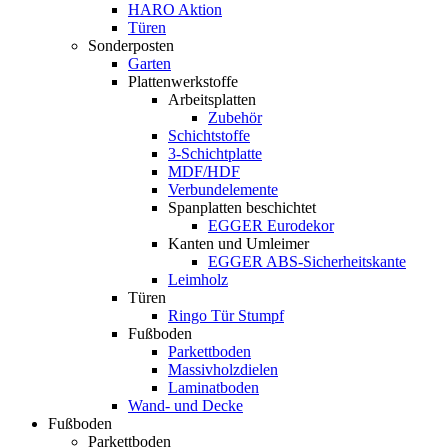
HARO Aktion
Türen
Sonderposten
Garten
Plattenwerkstoffe
Arbeitsplatten
Zubehör
Schichtstoffe
3-Schichtplatte
MDF/HDF
Verbundelemente
Spanplatten beschichtet
EGGER Eurodekor
Kanten und Umleimer
EGGER ABS-Sicherheitskante
Leimholz
Türen
Ringo Tür Stumpf
Fußboden
Parkettboden
Massivholzdielen
Laminatboden
Wand- und Decke
Fußboden
Parkettboden