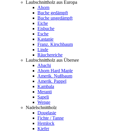
Laubschnittholz aus Europa
Ahorn
Buche gedämpft
Buche ungedämpft
Eiche
Eisbuche
Esche
Kastanie
Franz. Kirschbaum
Linde
Räuchereiche
Laubschnittholz aus Übersee
Abachi
Ahorn Hard Maple
Amerik. Nußbaum
Amerik. Pappel
Kambala
Meranti
Sapeli
Wenge
Nadelschnittholz
Douglasie
Fichte / Tanne
Hemlock
Kiefer