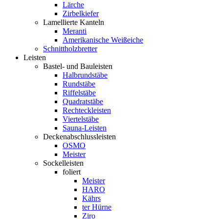
Lärche
Zirbelkiefer
Lamellierte Kanteln
Meranti
Amerikanische Weißeiche
Schnittholzbretter
Leisten
Bastel- und Bauleisten
Halbrundstäbe
Rundstäbe
Riffelstäbe
Quadratstäbe
Rechteckleisten
Viertelstäbe
Sauna-Leisten
Deckenabschlussleisten
OSMO
Meister
Sockelleisten
foliert
Meister
HARO
Kährs
ter Hürne
Ziro