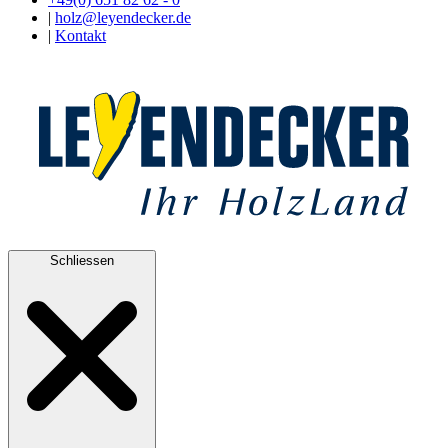
|
holz@leyendecker.de
|
Kontakt
Schliessen