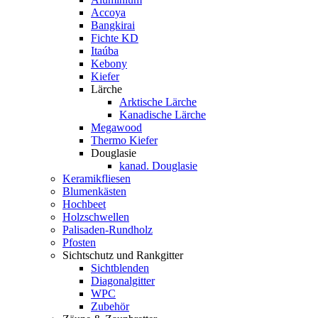
Accoya
Bangkirai
Fichte KD
Itaúba
Kebony
Kiefer
Lärche
Arktische Lärche
Kanadische Lärche
Megawood
Thermo Kiefer
Douglasie
kanad. Douglasie
Keramikfliesen
Blumenkästen
Hochbeet
Holzschwellen
Palisaden-Rundholz
Pfosten
Sichtschutz und Rankgitter
Sichtblenden
Diagonalgitter
WPC
Zubehör