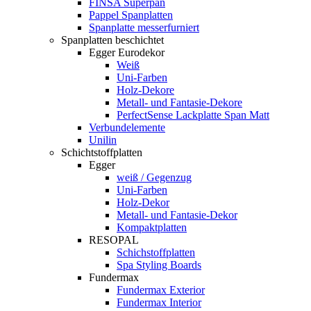
FINSA Superpan
Pappel Spanplatten
Spanplatte messerfurniert
Spanplatten beschichtet
Egger Eurodekor
Weiß
Uni-Farben
Holz-Dekore
Metall- und Fantasie-Dekore
PerfectSense Lackplatte Span Matt
Verbundelemente
Unilin
Schichtstoffplatten
Egger
weiß / Gegenzug
Uni-Farben
Holz-Dekor
Metall- und Fantasie-Dekor
Kompaktplatten
RESOPAL
Schichstoffplatten
Spa Styling Boards
Fundermax
Fundermax Exterior
Fundermax Interior