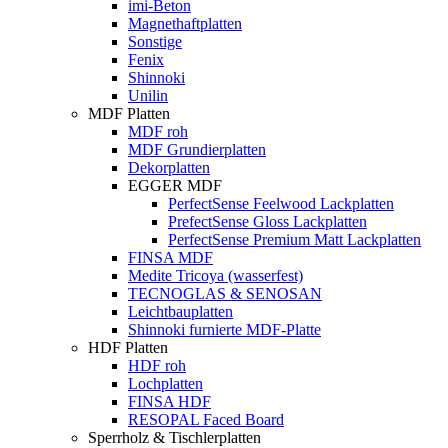
imi-Beton
Magnethaftplatten
Sonstige
Fenix
Shinnoki
Unilin
MDF Platten
MDF roh
MDF Grundierplatten
Dekorplatten
EGGER MDF
PerfectSense Feelwood Lackplatten
PrefectSense Gloss Lackplatten
PerfectSense Premium Matt Lackplatten
FINSA MDF
Medite Tricoya (wasserfest)
TECNOGLAS & SENOSAN
Leichtbauplatten
Shinnoki furnierte MDF-Platte
HDF Platten
HDF roh
Lochplatten
FINSA HDF
RESOPAL Faced Board
Sperrholz & Tischlerplatten