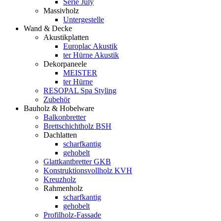
Serie July
Massivholz
Untergestelle
Wand & Decke
Akustikplatten
Europlac Akustik
ter Hürne Akustik
Dekorpaneele
MEISTER
ter Hürne
RESOPAL Spa Styling
Zubehör
Bauholz & Hobelware
Balkonbretter
Brettschichtholz BSH
Dachlatten
scharfkantig
gehobelt
Glattkantbretter GKB
Konstruktionsvollholz KVH
Kreuzholz
Rahmenholz
scharfkantig
gehobelt
Profilholz-Fassade