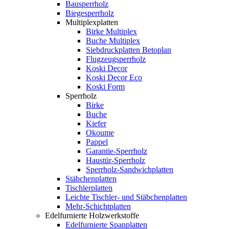
Bausperrholz
Biegesperrholz
Multiplexplatten
Birke Multiplex
Buche Multiplex
Siebdruckplatten Betoplan
Flugzeugsperrholz
Koski Decor
Koski Decor Eco
Koski Form
Sperrholz
Birke
Buche
Kiefer
Okoume
Pappel
Garantie-Sperrholz
Haustür-Sperrholz
Sperrholz-Sandwichplatten
Stäbchenplatten
Tischlerplatten
Leichte Tischler- und Stäbchenplatten
Mehr-Schichtplatten
Edelfurnierte Holzwerkstoffe
Edelfurnierte Spanplatten