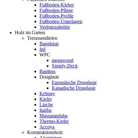
Fußboden-Kleber
Fußboden-Pflege
Fußboden-Profile
Fußboden-Unterlagen
Verlegezubehör
Holz im Garten
Terrassendielen
Bangkirai
Ipé
WPC
megawood
Simply-Deck
Bambus
Douglasie
Europäische Douglasie
Kanadische Douglasie
Kebony
Kiefer
Lärche
Itaúba
Massaranduba
Thermo-Kiefer
Accoya
Konstruktionsholz
Aluminium