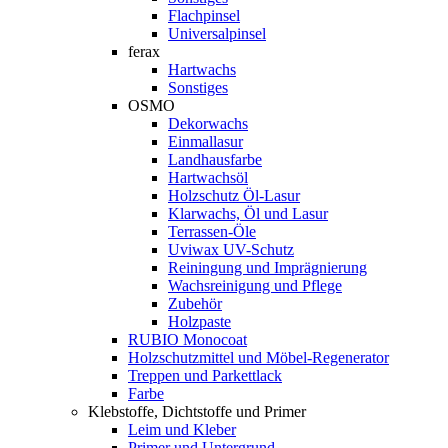
Flachpinsel
Universalpinsel
ferax
Hartwachs
Sonstiges
OSMO
Dekorwachs
Einmallasur
Landhausfarbe
Hartwachsöl
Holzschutz Öl-Lasur
Klarwachs, Öl und Lasur
Terrassen-Öle
Uviwax UV-Schutz
Reiningung und Imprägnierung
Wachsreinigung und Pflege
Zubehör
Holzpaste
RUBIO Monocoat
Holzschutzmittel und Möbel-Regenerator
Treppen und Parkettlack
Farbe
Klebstoffe, Dichtstoffe und Primer
Leim und Kleber
Primer und Untergrund