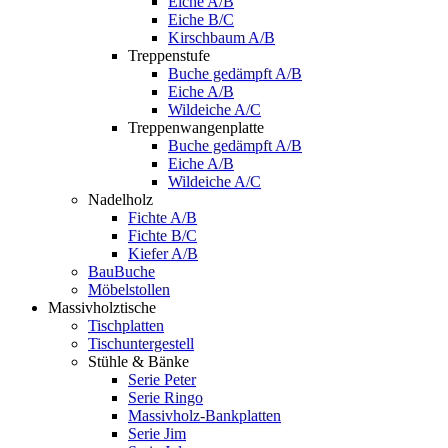
Eiche A/B
Eiche B/C
Kirschbaum A/B
Treppenstufe
Buche gedämpft A/B
Eiche A/B
Wildeiche A/C
Treppenwangenplatte
Buche gedämpft A/B
Eiche A/B
Wildeiche A/C
Nadelholz
Fichte A/B
Fichte B/C
Kiefer A/B
BauBuche
Möbelstollen
Massivholztische
Tischplatten
Tischuntergestell
Stühle & Bänke
Serie Peter
Serie Ringo
Massivholz-Bankplatten
Serie Jim