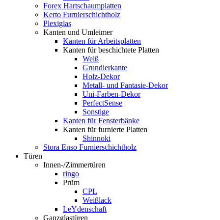
Forex Hartschaumplatten
Kerto Furnierschichtholz
Plexiglas
Kanten und Umleimer
Kanten für Arbeitsplatten
Kanten für beschichtete Platten
Weiß
Grundierkante
Holz-Dekor
Metall- und Fantasie-Dekor
Uni-Farben-Dekor
PerfectSense
Sonstige
Kanten für Fensterbänke
Kanten für furnierte Platten
Shinnoki
Stora Enso Furnierschichtholz
Türen
Innen-/Zimmertüren
ringo
Prüm
CPL
Weißlack
LeYdenschaft
Ganzglastüren