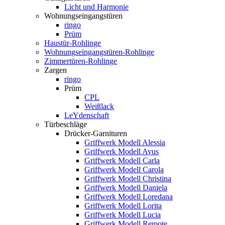
Licht und Harmonie
Wohnungseingangstüren
ringo
Prüm
Haustür-Rohlinge
Wohnungseingangstüren-Rohlinge
Zimmertüren-Rohlinge
Zargen
ringo
Prüm
CPL
Weißlack
LeYdenschaft
Türbeschläge
Drücker-Garnituren
Griffwerk Modell Alessia
Griffwerk Modell Avus
Griffwerk Modell Carla
Griffwerk Modell Carola
Griffwerk Modell Christina
Griffwerk Modell Daniela
Griffwerk Modell Loredana
Griffwerk Modell Lorita
Griffwerk Modell Lucia
Griffwerk Modell Remote