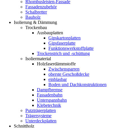
Rhombusleisten-Fassade
Fassadenzubehör
Schalbretter
Bauholz
Isolierung & Dämmung
Trockenbau
Ausbauplatten
Gipskartonplatten
Gipsfaserplatte
Funktionswerkstoffplatte
Trockenstrich und -schüttung
Isoliermaterial
Holzfaserdämmstoffe
Zwischensparren
oberste Geschoßdecke
einblasbar
Boden und Dachkonstruktionen
Dampfbremse
Fassadenbahn
Unterspannbahn
Klebetechnik
Putzträgerplatten
Trägersysteme
Unterdeckplatten
Schnittholz