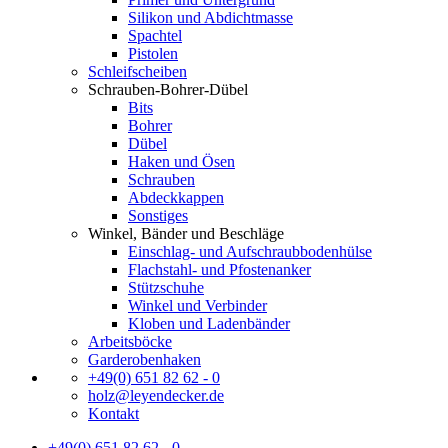
Silikon und Abdichtmasse
Spachtel
Pistolen
Schleifscheiben
Schrauben-Bohrer-Dübel
Bits
Bohrer
Dübel
Haken und Ösen
Schrauben
Abdeckkappen
Sonstiges
Winkel, Bänder und Beschläge
Einschlag- und Aufschraubbodenhülse
Flachstahl- und Pfostenanker
Stützschuhe
Winkel und Verbinder
Kloben und Ladenbänder
Arbeitsböcke
Garderobenhaken
+49(0) 651 82 62 - 0
holz@leyendecker.de
Kontakt
+49(0) 651 82 62 - 0