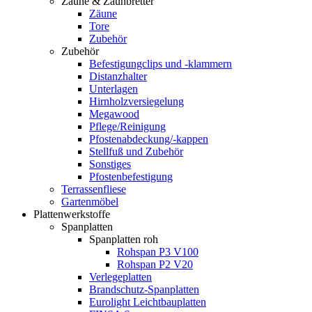
Zäune & Zaunbretter
Zäune
Tore
Zubehör
Zubehör
Befestigungclips und -klammern
Distanzhalter
Unterlagen
Hirnholzversiegelung
Megawood
Pflege/Reinigung
Pfostenabdeckung/-kappen
Stellfuß und Zubehör
Sonstiges
Pfostenbefestigung
Terrassenfliese
Gartenmöbel
Plattenwerkstoffe
Spanplatten
Spanplatten roh
Rohspan P3 V100
Rohspan P2 V20
Verlegeplatten
Brandschutz-Spanplatten
Eurolight Leichtbauplatten