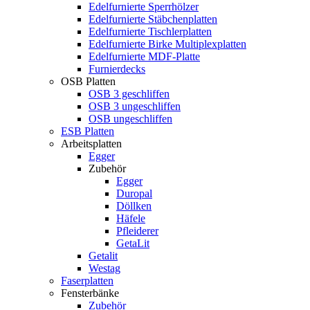
Edelfurnierte Sperrhölzer
Edelfurnierte Stäbchenplatten
Edelfurnierte Tischlerplatten
Edelfurnierte Birke Multiplexplatten
Edelfurnierte MDF-Platte
Furnierdecks
OSB Platten
OSB 3 geschliffen
OSB 3 ungeschliffen
OSB ungeschliffen
ESB Platten
Arbeitsplatten
Egger
Zubehör
Egger
Duropal
Döllken
Häfele
Pfleiderer
GetaLit
Getalit
Westag
Faserplatten
Fensterbänke
Zubehör