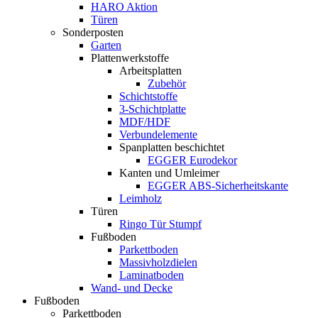
HARO Aktion
Türen
Sonderposten
Garten
Plattenwerkstoffe
Arbeitsplatten
Zubehör
Schichtstoffe
3-Schichtplatte
MDF/HDF
Verbundelemente
Spanplatten beschichtet
EGGER Eurodekor
Kanten und Umleimer
EGGER ABS-Sicherheitskante
Leimholz
Türen
Ringo Tür Stumpf
Fußboden
Parkettboden
Massivholzdielen
Laminatboden
Wand- und Decke
Fußboden
Parkettboden