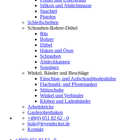
Silikon und Abdichtmasse
Spachtel
Pistolen
Schleifscheiben
Schrauben-Bohrer-Dübel
Bits
Bohrer
Dübel
Haken und Ösen
Schrauben
Abdeckkappen
Sonstiges
Winkel, Bänder und Beschläge
Einschlag- und Aufschraubbodenhülse
Flachstahl- und Pfostenanker
Stützschuhe
Winkel und Verbinder
Kloben und Ladenbänder
Arbeitsböcke
Garderobenhaken
+49(0) 651 82 62 - 0
holz@leyendecker.de
Kontakt
+49(0) 651 82 62 - 0