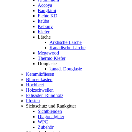
Accoya
Bangkirai
Fichte KD
Itaúba
Kebony
Kiefer
Lärche
Arktische Lärche
Kanadische Lärche
Megawood
Thermo Kiefer
Douglasie
kanad. Douglasie
Keramikfliesen
Blumenkästen
Hochbeet
Holzschwellen
Palisaden-Rundholz
Pfosten
Sichtschutz und Rankgitter
Sichtblenden
Diagonalgitter
WPC
Zubehör