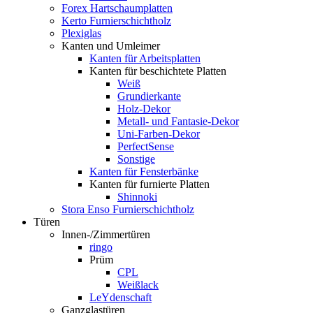
Forex Hartschaumplatten
Kerto Furnierschichtholz
Plexiglas
Kanten und Umleimer
Kanten für Arbeitsplatten
Kanten für beschichtete Platten
Weiß
Grundierkante
Holz-Dekor
Metall- und Fantasie-Dekor
Uni-Farben-Dekor
PerfectSense
Sonstige
Kanten für Fensterbänke
Kanten für furnierte Platten
Shinnoki
Stora Enso Furnierschichtholz
Türen
Innen-/Zimmertüren
ringo
Prüm
CPL
Weißlack
LeYdenschaft
Ganzglastüren