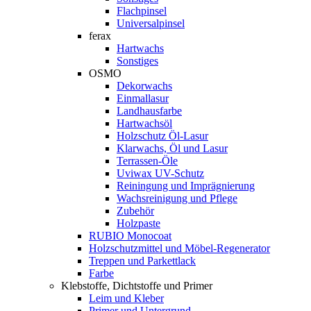
Flachpinsel
Universalpinsel
ferax
Hartwachs
Sonstiges
OSMO
Dekorwachs
Einmallasur
Landhausfarbe
Hartwachsöl
Holzschutz Öl-Lasur
Klarwachs, Öl und Lasur
Terrassen-Öle
Uviwax UV-Schutz
Reiningung und Imprägnierung
Wachsreinigung und Pflege
Zubehör
Holzpaste
RUBIO Monocoat
Holzschutzmittel und Möbel-Regenerator
Treppen und Parkettlack
Farbe
Klebstoffe, Dichtstoffe und Primer
Leim und Kleber
Primer und Untergrund