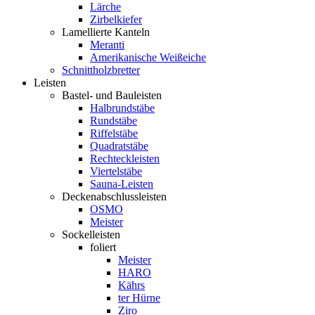
Lärche
Zirbelkiefer
Lamellierte Kanteln
Meranti
Amerikanische Weißeiche
Schnittholzbretter
Leisten
Bastel- und Bauleisten
Halbrundstäbe
Rundstäbe
Riffelstäbe
Quadratstäbe
Rechteckleisten
Viertelstäbe
Sauna-Leisten
Deckenabschlussleisten
OSMO
Meister
Sockelleisten
foliert
Meister
HARO
Kährs
ter Hürne
Ziro