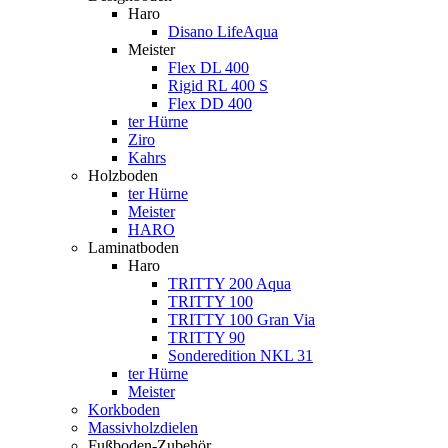
Haro
Disano LifeAqua
Meister
Flex DL 400
Rigid RL 400 S
Flex DD 400
ter Hürne
Ziro
Kahrs
Holzboden
ter Hürne
Meister
HARO
Laminatboden
Haro
TRITTY 200 Aqua
TRITTY 100
TRITTY 100 Gran Via
TRITTY 90
Sonderedition NKL 31
ter Hürne
Meister
Korkboden
Massivholzdielen
Fußboden-Zubehör