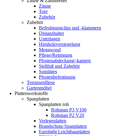
Zäune & Zaunbretter
Zäune
Tore
Zubehör
Zubehör
Befestigungclips und -klammern
Distanzhalter
Unterlagen
Hirnholzversiegelung
Megawood
Pflege/Reinigung
Pfostenabdeckung/-kappen
Stellfuß und Zubehör
Sonstiges
Pfostenbefestigung
Terrassenfliese
Gartenmöbel
Plattenwerkstoffe
Spanplatten
Spanplatten roh
Rohspan P3 V100
Rohspan P2 V20
Verlegeplatten
Brandschutz-Spanplatten
Eurolight Leichtbauplatten