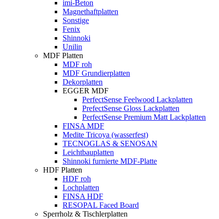
imi-Beton
Magnethaftplatten
Sonstige
Fenix
Shinnoki
Unilin
MDF Platten
MDF roh
MDF Grundierplatten
Dekorplatten
EGGER MDF
PerfectSense Feelwood Lackplatten
PrefectSense Gloss Lackplatten
PerfectSense Premium Matt Lackplatten
FINSA MDF
Medite Tricoya (wasserfest)
TECNOGLAS & SENOSAN
Leichtbauplatten
Shinnoki furnierte MDF-Platte
HDF Platten
HDF roh
Lochplatten
FINSA HDF
RESOPAL Faced Board
Sperrholz & Tischlerplatten