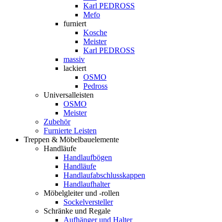
Karl PEDROSS
Mefo
furniert
Kosche
Meister
Karl PEDROSS
massiv
lackiert
OSMO
Pedross
Universalleisten
OSMO
Meister
Zubehör
Furnierte Leisten
Treppen & Möbelbauelemente
Handläufe
Handlaufbögen
Handläufe
Handlaufabschlusskappen
Handlaufhalter
Möbelgleiter und -rollen
Sockelversteller
Schränke und Regale
Aufhänger und Halter