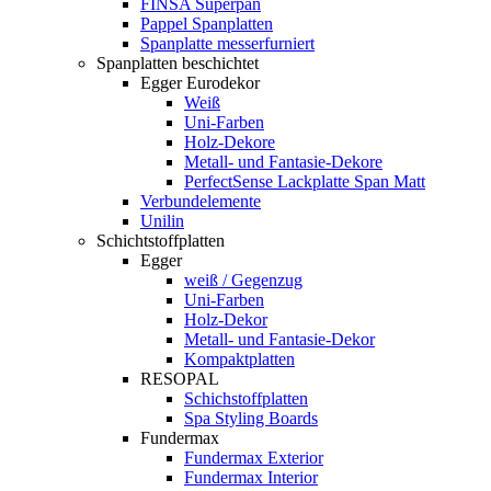
FINSA Superpan
Pappel Spanplatten
Spanplatte messerfurniert
Spanplatten beschichtet
Egger Eurodekor
Weiß
Uni-Farben
Holz-Dekore
Metall- und Fantasie-Dekore
PerfectSense Lackplatte Span Matt
Verbundelemente
Unilin
Schichtstoffplatten
Egger
weiß / Gegenzug
Uni-Farben
Holz-Dekor
Metall- und Fantasie-Dekor
Kompaktplatten
RESOPAL
Schichstoffplatten
Spa Styling Boards
Fundermax
Fundermax Exterior
Fundermax Interior