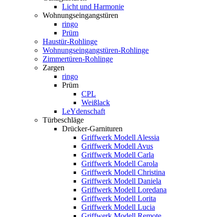
Licht und Harmonie
Wohnungseingangstüren
ringo
Prüm
Haustür-Rohlinge
Wohnungseingangstüren-Rohlinge
Zimmertüren-Rohlinge
Zargen
ringo
Prüm
CPL
Weißlack
LeYdenschaft
Türbeschläge
Drücker-Garnituren
Griffwerk Modell Alessia
Griffwerk Modell Avus
Griffwerk Modell Carla
Griffwerk Modell Carola
Griffwerk Modell Christina
Griffwerk Modell Daniela
Griffwerk Modell Loredana
Griffwerk Modell Lorita
Griffwerk Modell Lucia
Griffwerk Modell Remote