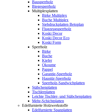
Bausperrholz
Biegesperrholz
Multiplexplatten
Birke Multiplex
Buche Multiplex
Siebdruckplatten Betoplan
Flugzeugsperrholz
Koski Decor
Koski Decor Eco
Koski Form
Sperrholz
Birke
Buche
Kiefer
Okoume
Pappel
Garantie-Sperrholz
Haustür-Sperrholz
Sperrholz-Sandwichplatten
Stäbchenplatten
Tischlerplatten
Leichte Tischler- und Stäbchenplatten
Mehr-Schichtplatten
Edelfurnierte Holzwerkstoffe
Edelfurnierte Spanplatten