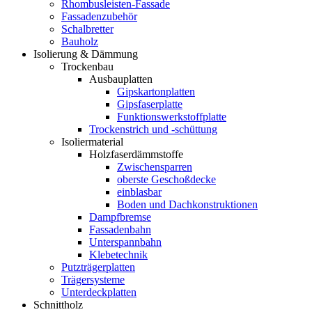
Rhombusleisten-Fassade
Fassadenzubehör
Schalbretter
Bauholz
Isolierung & Dämmung
Trockenbau
Ausbauplatten
Gipskartonplatten
Gipsfaserplatte
Funktionswerkstoffplatte
Trockenstrich und -schüttung
Isoliermaterial
Holzfaserdämmstoffe
Zwischensparren
oberste Geschoßdecke
einblasbar
Boden und Dachkonstruktionen
Dampfbremse
Fassadenbahn
Unterspannbahn
Klebetechnik
Putzträgerplatten
Trägersysteme
Unterdeckplatten
Schnittholz