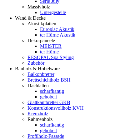
Serie July
Massivholz
Untergestelle
Wand & Decke
Akustikplatten
Europlac Akustik
ter Hürne Akustik
Dekorpaneele
MEISTER
ter Hürne
RESOPAL Spa Styling
Zubehör
Bauholz & Hobelware
Balkonbretter
Brettschichtholz BSH
Dachlatten
scharfkantig
gehobelt
Glattkantbretter GKB
Konstruktionsvollholz KVH
Kreuzholz
Rahmenholz
scharfkantig
gehobelt
Profilholz-Fassade