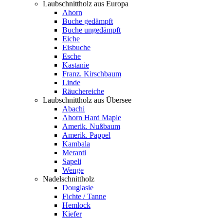
Laubschnittholz aus Europa
Ahorn
Buche gedämpft
Buche ungedämpft
Eiche
Eisbuche
Esche
Kastanie
Franz. Kirschbaum
Linde
Räuchereiche
Laubschnittholz aus Übersee
Abachi
Ahorn Hard Maple
Amerik. Nußbaum
Amerik. Pappel
Kambala
Meranti
Sapeli
Wenge
Nadelschnittholz
Douglasie
Fichte / Tanne
Hemlock
Kiefer