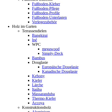
Fußboden-Kleber
Fußboden-Pflege
Fußboden-Profile
Fußboden-Unterlagen
Verlegezubehör
Holz im Garten
Terrassendielen
Bangkirai
Ipé
WPC
megawood
Simply-Deck
Bambus
Douglasie
Europäische Douglasie
Kanadische Douglasie
Kebony
Kiefer
Lärche
Itaúba
Massaranduba
Thermo-Kiefer
Accoya
Konstruktionsholz
Aluminium