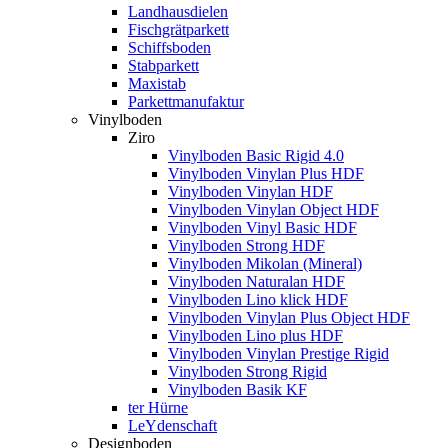
Landhausdielen
Fischgrätparkett
Schiffsboden
Stabparkett
Maxistab
Parkettmanufaktur
Vinylboden
Ziro
Vinylboden Basic Rigid 4.0
Vinylboden Vinylan Plus HDF
Vinylboden Vinylan HDF
Vinylboden Vinylan Object HDF
Vinylboden Vinyl Basic HDF
Vinylboden Strong HDF
Vinylboden Mikolan (Mineral)
Vinylboden Naturalan HDF
Vinylboden Lino klick HDF
Vinylboden Vinylan Plus Object HDF
Vinylboden Lino plus HDF
Vinylboden Vinylan Prestige Rigid
Vinylboden Strong Rigid
Vinylboden Basik KF
ter Hürne
LeYdenschaft
Designboden