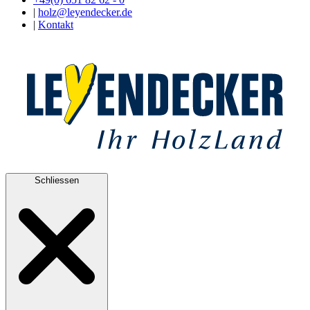
|
holz@leyendecker.de
|
Kontakt
Schliessen