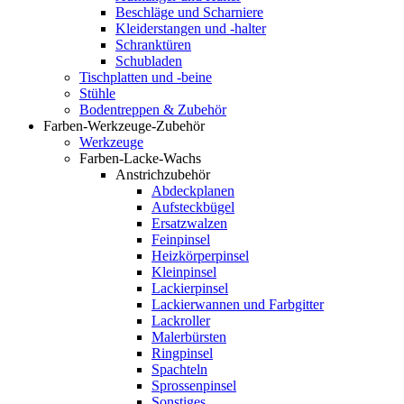
Beschläge und Scharniere
Kleiderstangen und -halter
Schranktüren
Schubladen
Tischplatten und -beine
Stühle
Bodentreppen & Zubehör
Farben-Werkzeuge-Zubehör
Werkzeuge
Farben-Lacke-Wachs
Anstrichzubehör
Abdeckplanen
Aufsteckbügel
Ersatzwalzen
Feinpinsel
Heizkörperpinsel
Kleinpinsel
Lackierpinsel
Lackierwannen und Farbgitter
Lackroller
Malerbürsten
Ringpinsel
Spachteln
Sprossenpinsel
Sonstiges