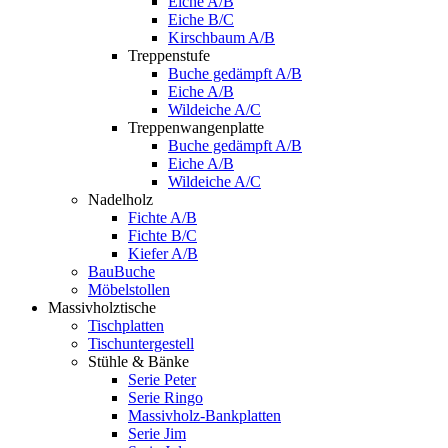
Eiche A/B
Eiche B/C
Kirschbaum A/B
Treppenstufe
Buche gedämpft A/B
Eiche A/B
Wildeiche A/C
Treppenwangenplatte
Buche gedämpft A/B
Eiche A/B
Wildeiche A/C
Nadelholz
Fichte A/B
Fichte B/C
Kiefer A/B
BauBuche
Möbelstollen
Massivholztische
Tischplatten
Tischuntergestell
Stühle & Bänke
Serie Peter
Serie Ringo
Massivholz-Bankplatten
Serie Jim