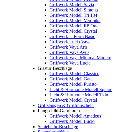
Griffwerk Modell Savia
Griffwerk Modell Simona
Griffwerk Modell Tri 134
Griffwerk Modell Veronika
Griffwerk Modell R8 One
Griffwerk Modell Crystal
Griffwerk L-Form Basic
Griffwerk Lucia Vaya
Griffwerk Vaya Aris
Griffwerk Vaya Avus
Griffwerk Vaya Minimal Modern
Griffwerk Vaya Lucia
Glastür-Beschläge
Griffwerk Modell Classico
Griffwerk Modell Gate
Griffwerk Modell Puristo
Licht & Harmonie Modell Square
Licht & Harmonie Modell Tvin
Griffwerk Modell Crystal
Griffstangen & Griffmuscheln
Langschild-Garnituren
Griffwerk Modell Amadeus
Griffwerk Modell Lucio
Schiebetür-Beschläge
Schutzbeschläge