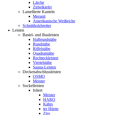
Lärche
Zirbelkiefer
Lamellierte Kanteln
Meranti
Amerikanische Weißeiche
Schnittholzbretter
Leisten
Bastel- und Bauleisten
Halbrundstäbe
Rundstäbe
Riffelstäbe
Quadratstäbe
Rechteckleisten
Viertelstäbe
Sauna-Leisten
Deckenabschlussleisten
OSMO
Meister
Sockelleisten
foliert
Meister
HARO
Kährs
ter Hürne
Ziro