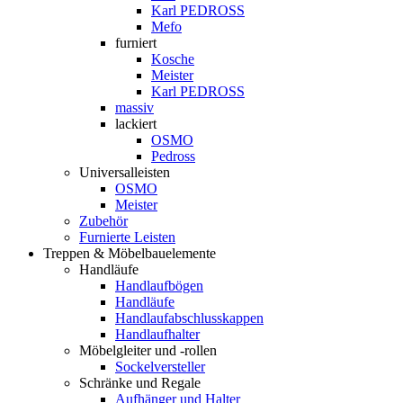
Karl PEDROSS
Mefo
furniert
Kosche
Meister
Karl PEDROSS
massiv
lackiert
OSMO
Pedross
Universalleisten
OSMO
Meister
Zubehör
Furnierte Leisten
Treppen & Möbelbauelemente
Handläufe
Handlaufbögen
Handläufe
Handlaufabschlusskappen
Handlaufhalter
Möbelgleiter und -rollen
Sockelversteller
Schränke und Regale
Aufhänger und Halter