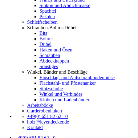
Silikon und Abdichtmasse
Spachtel
Pistolen
Schleifscheiben
Schrauben-Bohrer-Dübel
Bits
Bohrer
Dübel
Haken und Ösen
Schrauben
Abdeckkappen
Sonstiges
Winkel, Bänder und Beschläge
Einschlag- und Aufschraubbodenhülse
Flachstahl- und Pfostenanker
Stützschuhe
Winkel und Verbinder
Kloben und Ladenbänder
Arbeitsböcke
Garderobenhaken
+49(0) 651 82 62 - 0
holz@leyendecker.de
Kontakt
+49(0) 651 82 62 - 0