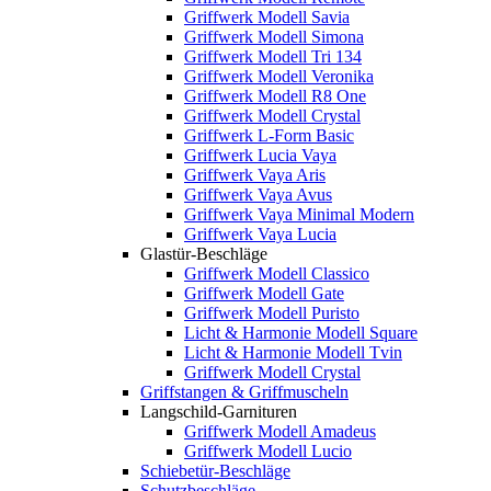
Griffwerk Modell Savia
Griffwerk Modell Simona
Griffwerk Modell Tri 134
Griffwerk Modell Veronika
Griffwerk Modell R8 One
Griffwerk Modell Crystal
Griffwerk L-Form Basic
Griffwerk Lucia Vaya
Griffwerk Vaya Aris
Griffwerk Vaya Avus
Griffwerk Vaya Minimal Modern
Griffwerk Vaya Lucia
Glastür-Beschläge
Griffwerk Modell Classico
Griffwerk Modell Gate
Griffwerk Modell Puristo
Licht & Harmonie Modell Square
Licht & Harmonie Modell Tvin
Griffwerk Modell Crystal
Griffstangen & Griffmuscheln
Langschild-Garnituren
Griffwerk Modell Amadeus
Griffwerk Modell Lucio
Schiebetür-Beschläge
Schutzbeschläge