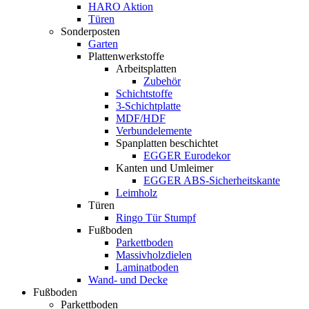
HARO Aktion
Türen
Sonderposten
Garten
Plattenwerkstoffe
Arbeitsplatten
Zubehör
Schichtstoffe
3-Schichtplatte
MDF/HDF
Verbundelemente
Spanplatten beschichtet
EGGER Eurodekor
Kanten und Umleimer
EGGER ABS-Sicherheitskante
Leimholz
Türen
Ringo Tür Stumpf
Fußboden
Parkettboden
Massivholzdielen
Laminatboden
Wand- und Decke
Fußboden
Parkettboden