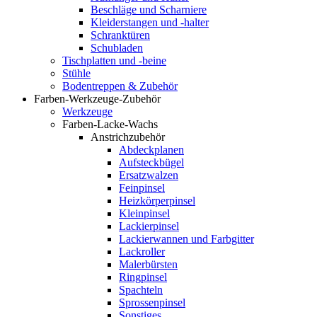
Beschläge und Scharniere
Kleiderstangen und -halter
Schranktüren
Schubladen
Tischplatten und -beine
Stühle
Bodentreppen & Zubehör
Farben-Werkzeuge-Zubehör
Werkzeuge
Farben-Lacke-Wachs
Anstrichzubehör
Abdeckplanen
Aufsteckbügel
Ersatzwalzen
Feinpinsel
Heizkörperpinsel
Kleinpinsel
Lackierpinsel
Lackierwannen und Farbgitter
Lackroller
Malerbürsten
Ringpinsel
Spachteln
Sprossenpinsel
Sonstiges