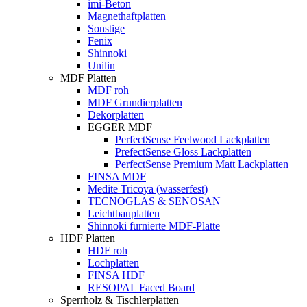
imi-Beton
Magnethaftplatten
Sonstige
Fenix
Shinnoki
Unilin
MDF Platten
MDF roh
MDF Grundierplatten
Dekorplatten
EGGER MDF
PerfectSense Feelwood Lackplatten
PrefectSense Gloss Lackplatten
PerfectSense Premium Matt Lackplatten
FINSA MDF
Medite Tricoya (wasserfest)
TECNOGLAS & SENOSAN
Leichtbauplatten
Shinnoki furnierte MDF-Platte
HDF Platten
HDF roh
Lochplatten
FINSA HDF
RESOPAL Faced Board
Sperrholz & Tischlerplatten