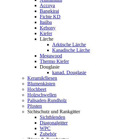
Accoya
Bangkirai
Fichte KD
Itaúba
Kebony
Kiefer
Lärche
Arktische Lärche
Kanadische Lärche
Megawood
Thermo Kiefer
Douglasie
kanad. Douglasie
Keramikfliesen
Blumenkästen
Hochbeet
Holzschwellen
Palisaden-Rundholz
Pfosten
Sichtschutz und Rankgitter
Sichtblenden
Diagonalgitter
WPC
Zubehör