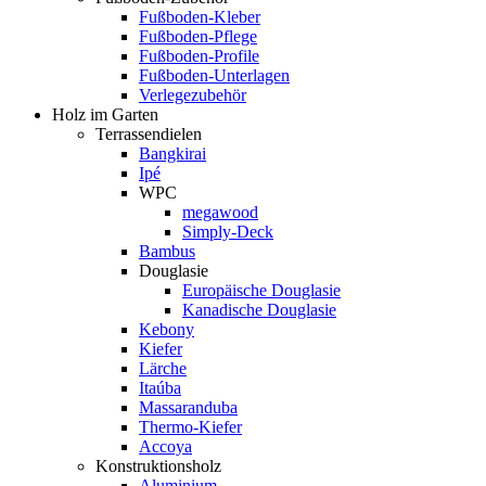
Fußboden-Kleber
Fußboden-Pflege
Fußboden-Profile
Fußboden-Unterlagen
Verlegezubehör
Holz im Garten
Terrassendielen
Bangkirai
Ipé
WPC
megawood
Simply-Deck
Bambus
Douglasie
Europäische Douglasie
Kanadische Douglasie
Kebony
Kiefer
Lärche
Itaúba
Massaranduba
Thermo-Kiefer
Accoya
Konstruktionsholz
Aluminium