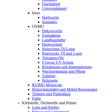
Flachpinsel
Universalpinsel
ferax
Hartwachs
Sonstiges
OSMO
Dekorwachs
Einmallasur
Landhausfarbe
Hartwachsöl
Holzschutz Öl-Lasur
Klarwachs, Öl und Lasur
Terrassen-Öle
Uviwax UV-Schutz
Reiningung und Imprägnierung
Wachsreinigung und Pflege
Zubehör
Holzpaste
RUBIO Monocoat
Holzschutzmittel und Möbel-Regenerator
Treppen und Parkettlack
Farbe
Klebstoffe, Dichtstoffe und Primer
Leim und Kleber
Primer und Untergrund