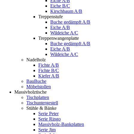
Eiche A/B
Eiche B/C
Kirschbaum A/B
Treppenstufe
Buche gedämpft A/B
Eiche A/B
Wildeiche A/C
Treppenwangenplatte
Buche gedämpft A/B
Eiche A/B
Wildeiche A/C
Nadelholz
Fichte A/B
Fichte B/C
Kiefer A/B
BauBuche
Möbelstollen
Massivholztische
Tischplatten
Tischuntergestell
Stühle & Bänke
Serie Peter
Serie Ringo
Massivholz-Bankplatten
Serie Jim