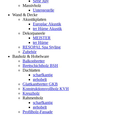
Serie July
Massivholz
Untergestelle
Wand & Decke
Akustikplatten
Europlac Akustik
ter Hürne Akustik
Dekorpaneele
MEISTER
ter Hürne
RESOPAL Spa Styling
Zubehör
Bauholz & Hobelware
Balkonbretter
Brettschichtholz BSH
Dachlatten
scharfkantig
gehobelt
Glattkantbretter GKB
Konstruktionsvollholz KVH
Kreuzholz
Rahmenholz
scharfkantig
gehobelt
Profilholz-Fassade