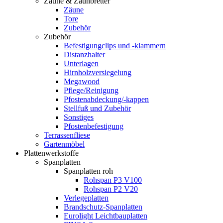
Zäune & Zaunbretter
Zäune
Tore
Zubehör
Zubehör
Befestigungclips und -klammern
Distanzhalter
Unterlagen
Hirnholzversiegelung
Megawood
Pflege/Reinigung
Pfostenabdeckung/-kappen
Stellfuß und Zubehör
Sonstiges
Pfostenbefestigung
Terrassenfliese
Gartenmöbel
Plattenwerkstoffe
Spanplatten
Spanplatten roh
Rohspan P3 V100
Rohspan P2 V20
Verlegeplatten
Brandschutz-Spanplatten
Eurolight Leichtbauplatten