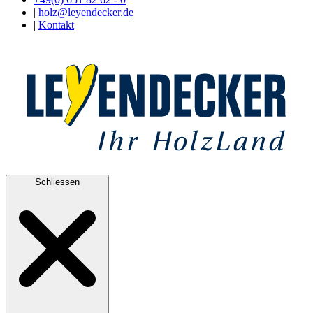
|
holz@leyendecker.de
|
Kontakt
Schliessen