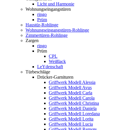
Licht und Harmonie
Wohnungseingangstüren
ringo
Prüm
Haustür-Rohlinge
Wohnungseingangstüren-Rohlinge
Zimmertüren-Rohlinge
Zargen
ringo
Prüm
CPL
Weißlack
LeYdenschaft
Türbeschläge
Drücker-Garnituren
Griffwerk Modell Alessia
Griffwerk Modell Avus
Griffwerk Modell Carla
Griffwerk Modell Carola
Griffwerk Modell Christina
Griffwerk Modell Daniela
Griffwerk Modell Loredana
Griffwerk Modell Lorita
Griffwerk Modell Lucia
Griffwerk Modell Remote