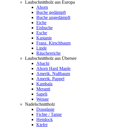
Laubschnittholz aus Europa
Ahorn
Buche gedämpft
Buche ungedämpft
Eiche
Eisbuche
Esche
Kastanie
Franz. Kirschbaum
Linde
Räuchereiche
Laubschnittholz aus Übersee
Abachi
Ahorn Hard Maple
Amerik. Nußbaum
Amerik. Pappel
Kambala
Meranti
Sapeli
Wenge
Nadelschnittholz
Douglasie
Fichte / Tanne
Hemlock
Kiefer