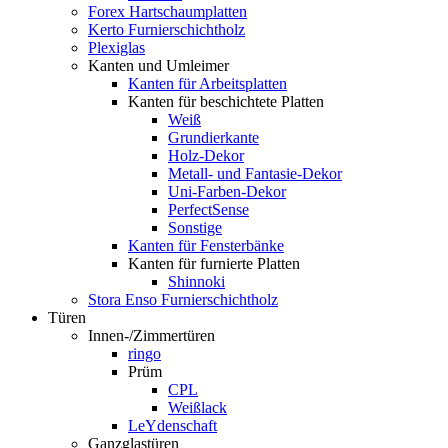
Forex Hartschaumplatten
Kerto Furnierschichtholz
Plexiglas
Kanten und Umleimer
Kanten für Arbeitsplatten
Kanten für beschichtete Platten
Weiß
Grundierkante
Holz-Dekor
Metall- und Fantasie-Dekor
Uni-Farben-Dekor
PerfectSense
Sonstige
Kanten für Fensterbänke
Kanten für furnierte Platten
Shinnoki
Stora Enso Furnierschichtholz
Türen
Innen-/Zimmertüren
ringo
Prüm
CPL
Weißlack
LeYdenschaft
Ganzglastüren