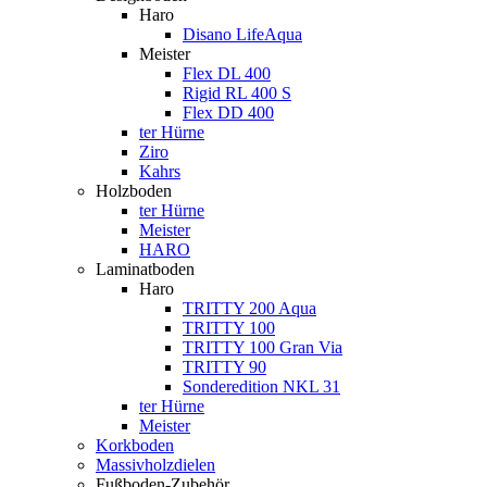
Haro
Disano LifeAqua
Meister
Flex DL 400
Rigid RL 400 S
Flex DD 400
ter Hürne
Ziro
Kahrs
Holzboden
ter Hürne
Meister
HARO
Laminatboden
Haro
TRITTY 200 Aqua
TRITTY 100
TRITTY 100 Gran Via
TRITTY 90
Sonderedition NKL 31
ter Hürne
Meister
Korkboden
Massivholzdielen
Fußboden-Zubehör