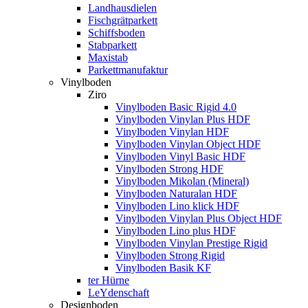
Landhausdielen
Fischgrätparkett
Schiffsboden
Stabparkett
Maxistab
Parkettmanufaktur
Vinylboden
Ziro
Vinylboden Basic Rigid 4.0
Vinylboden Vinylan Plus HDF
Vinylboden Vinylan HDF
Vinylboden Vinylan Object HDF
Vinylboden Vinyl Basic HDF
Vinylboden Strong HDF
Vinylboden Mikolan (Mineral)
Vinylboden Naturalan HDF
Vinylboden Lino klick HDF
Vinylboden Vinylan Plus Object HDF
Vinylboden Lino plus HDF
Vinylboden Vinylan Prestige Rigid
Vinylboden Strong Rigid
Vinylboden Basik KF
ter Hürne
LeYdenschaft
Designboden