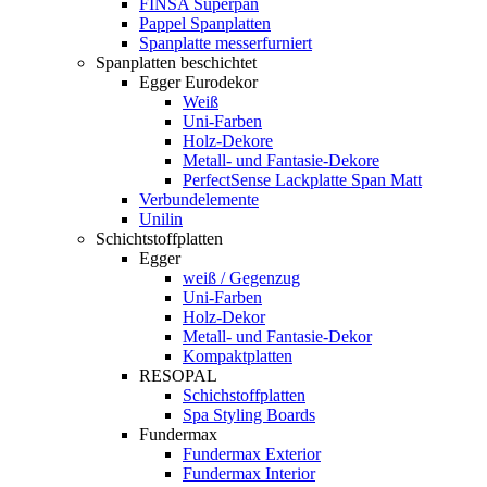
FINSA Superpan
Pappel Spanplatten
Spanplatte messerfurniert
Spanplatten beschichtet
Egger Eurodekor
Weiß
Uni-Farben
Holz-Dekore
Metall- und Fantasie-Dekore
PerfectSense Lackplatte Span Matt
Verbundelemente
Unilin
Schichtstoffplatten
Egger
weiß / Gegenzug
Uni-Farben
Holz-Dekor
Metall- und Fantasie-Dekor
Kompaktplatten
RESOPAL
Schichstoffplatten
Spa Styling Boards
Fundermax
Fundermax Exterior
Fundermax Interior