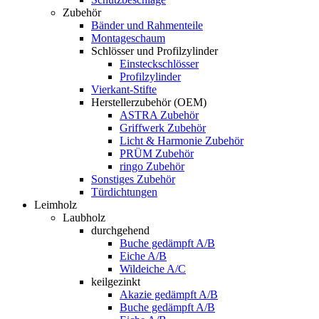
Zubehör
Bänder und Rahmenteile
Montageschaum
Schlösser und Profilzylinder
Einsteckschlösser
Profilzylinder
Vierkant-Stifte
Herstellerzubehör (OEM)
ASTRA Zubehör
Griffwerk Zubehör
Licht & Harmonie Zubehör
PRÜM Zubehör
ringo Zubehör
Sonstiges Zubehör
Türdichtungen
Leimholz
Laubholz
durchgehend
Buche gedämpft A/B
Eiche A/B
Wildeiche A/C
keilgezinkt
Akazie gedämpft A/B
Buche gedämpft A/B