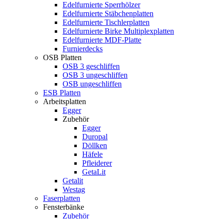
Edelfurnierte Sperrhölzer
Edelfurnierte Stäbchenplatten
Edelfurnierte Tischlerplatten
Edelfurnierte Birke Multiplexplatten
Edelfurnierte MDF-Platte
Furnierdecks
OSB Platten
OSB 3 geschliffen
OSB 3 ungeschliffen
OSB ungeschliffen
ESB Platten
Arbeitsplatten
Egger
Zubehör
Egger
Duropal
Döllken
Häfele
Pfleiderer
GetaLit
Getalit
Westag
Faserplatten
Fensterbänke
Zubehör