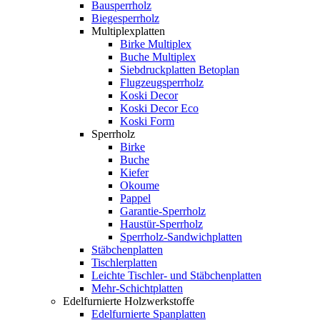
Bausperrholz
Biegesperrholz
Multiplexplatten
Birke Multiplex
Buche Multiplex
Siebdruckplatten Betoplan
Flugzeugsperrholz
Koski Decor
Koski Decor Eco
Koski Form
Sperrholz
Birke
Buche
Kiefer
Okoume
Pappel
Garantie-Sperrholz
Haustür-Sperrholz
Sperrholz-Sandwichplatten
Stäbchenplatten
Tischlerplatten
Leichte Tischler- und Stäbchenplatten
Mehr-Schichtplatten
Edelfurnierte Holzwerkstoffe
Edelfurnierte Spanplatten