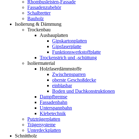
Rhombusleisten-Fassade
Fassadenzubehör
Schalbretter
Bauholz
Isolierung & Dämmung
Trockenbau
Ausbauplatten
Gipskartonplatten
Gipsfaserplatte
Funktionswerkstoffplatte
Trockenstrich und -schüttung
Isoliermaterial
Holzfaserdämmstoffe
Zwischensparren
oberste Geschoßdecke
einblasbar
Boden und Dachkonstruktionen
Dampfbremse
Fassadenbahn
Unterspannbahn
Klebetechnik
Putzträgerplatten
Trägersysteme
Unterdeckplatten
Schnittholz