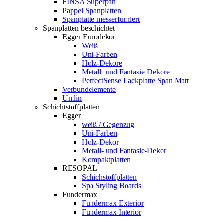
FINSA Superpan
Pappel Spanplatten
Spanplatte messerfurniert
Spanplatten beschichtet
Egger Eurodekor
Weiß
Uni-Farben
Holz-Dekore
Metall- und Fantasie-Dekore
PerfectSense Lackplatte Span Matt
Verbundelemente
Unilin
Schichtstoffplatten
Egger
weiß / Gegenzug
Uni-Farben
Holz-Dekor
Metall- und Fantasie-Dekor
Kompaktplatten
RESOPAL
Schichstoffplatten
Spa Styling Boards
Fundermax
Fundermax Exterior
Fundermax Interior