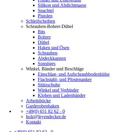
Silikon und Abdichtmasse
Spachtel
Pistolen
Schleifscheiben
Schrauben-Bohrer-Dübel
Bits
Bohrer
Dübel
Haken und Ösen
Schrauben
Abdeckkappen
Sonstiges
Winkel, Bänder und Beschläge
Einschlag- und Aufschraubbodenhülse
Flachstahl- und Pfostenanker
Stützschuhe
Winkel und Verbinder
Kloben und Ladenbänder
Arbeitsböcke
Garderobenhaken
+49(0) 651 82 62 - 0
holz@leyendecker.de
Kontakt
+49(0) 651 82 62 - 0