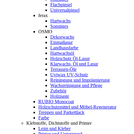
Flachpinsel
Universalpinsel
ferax
Hartwachs
Sonstiges
OSMO
Dekorwachs
Einmallasur
Landhausfarbe
Hartwachsöl
Holzschutz Öl-Lasur
Klarwachs, Öl und Lasur
Terrassen-Öle
Uviwax UV-Schutz
Reiningung und Imprägnierung
Wachsreinigung und Pflege
Zubehör
Holzpaste
RUBIO Monocoat
Holzschutzmittel und Möbel-Regenerator
Treppen und Parkettlack
Farbe
Klebstoffe, Dichtstoffe und Primer
Leim und Kleber
Primer und Untergrund