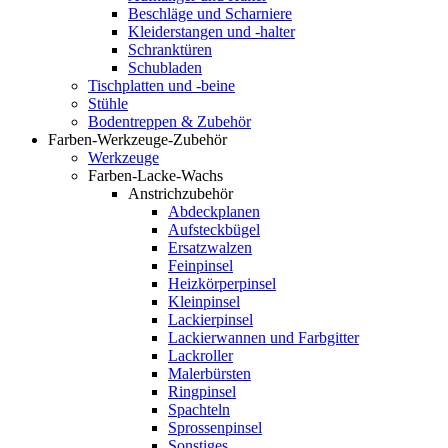
Beschläge und Scharniere
Kleiderstangen und -halter
Schranktüren
Schubladen
Tischplatten und -beine
Stühle
Bodentreppen & Zubehör
Farben-Werkzeuge-Zubehör
Werkzeuge
Farben-Lacke-Wachs
Anstrichzubehör
Abdeckplanen
Aufsteckbügel
Ersatzwalzen
Feinpinsel
Heizkörperpinsel
Kleinpinsel
Lackierpinsel
Lackierwannen und Farbgitter
Lackroller
Malerbürsten
Ringpinsel
Spachteln
Sprossenpinsel
Sonstiges