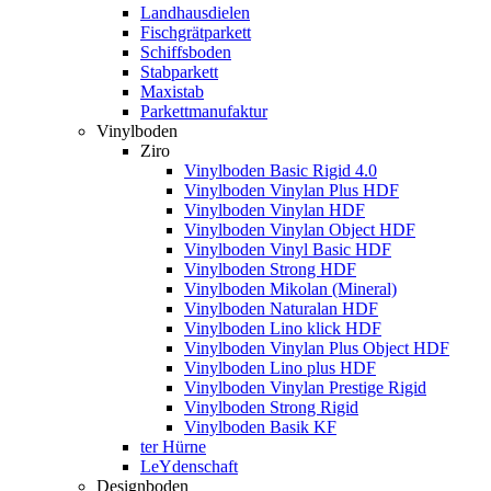
Landhausdielen
Fischgrätparkett
Schiffsboden
Stabparkett
Maxistab
Parkettmanufaktur
Vinylboden
Ziro
Vinylboden Basic Rigid 4.0
Vinylboden Vinylan Plus HDF
Vinylboden Vinylan HDF
Vinylboden Vinylan Object HDF
Vinylboden Vinyl Basic HDF
Vinylboden Strong HDF
Vinylboden Mikolan (Mineral)
Vinylboden Naturalan HDF
Vinylboden Lino klick HDF
Vinylboden Vinylan Plus Object HDF
Vinylboden Lino plus HDF
Vinylboden Vinylan Prestige Rigid
Vinylboden Strong Rigid
Vinylboden Basik KF
ter Hürne
LeYdenschaft
Designboden