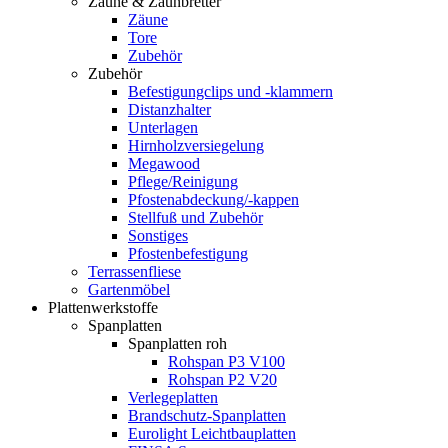
Zäune & Zaunbretter
Zäune
Tore
Zubehör
Zubehör
Befestigungclips und -klammern
Distanzhalter
Unterlagen
Hirnholzversiegelung
Megawood
Pflege/Reinigung
Pfostenabdeckung/-kappen
Stellfuß und Zubehör
Sonstiges
Pfostenbefestigung
Terrassenfliese
Gartenmöbel
Plattenwerkstoffe
Spanplatten
Spanplatten roh
Rohspan P3 V100
Rohspan P2 V20
Verlegeplatten
Brandschutz-Spanplatten
Eurolight Leichtbauplatten