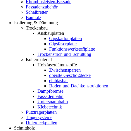
Rhombusleisten-Fassade
Fassadenzubehör
Schalbretter
Bauholz
Isolierung & Dämmung
Trockenbau
Ausbauplatten
Gipskartonplatten
Gipsfaserplatte
Funktionswerkstoffplatte
Trockenstrich und -schüttung
Isoliermaterial
Holzfaserdämmstoffe
Zwischensparren
oberste Geschoßdecke
einblasbar
Boden und Dachkonstruktionen
Dampfbremse
Fassadenbahn
Unterspannbahn
Klebetechnik
Putzträgerplatten
Trägersysteme
Unterdeckplatten
Schnittholz