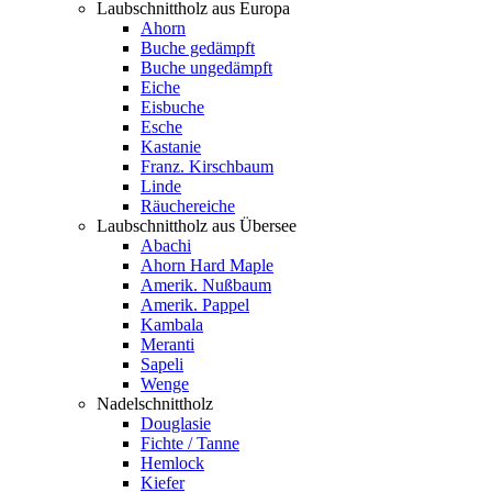
Laubschnittholz aus Europa
Ahorn
Buche gedämpft
Buche ungedämpft
Eiche
Eisbuche
Esche
Kastanie
Franz. Kirschbaum
Linde
Räuchereiche
Laubschnittholz aus Übersee
Abachi
Ahorn Hard Maple
Amerik. Nußbaum
Amerik. Pappel
Kambala
Meranti
Sapeli
Wenge
Nadelschnittholz
Douglasie
Fichte / Tanne
Hemlock
Kiefer