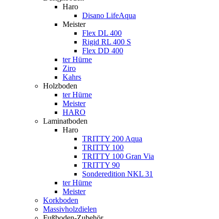
Haro
Disano LifeAqua
Meister
Flex DL 400
Rigid RL 400 S
Flex DD 400
ter Hürne
Ziro
Kahrs
Holzboden
ter Hürne
Meister
HARO
Laminatboden
Haro
TRITTY 200 Aqua
TRITTY 100
TRITTY 100 Gran Via
TRITTY 90
Sonderedition NKL 31
ter Hürne
Meister
Korkboden
Massivholzdielen
Fußboden-Zubehör