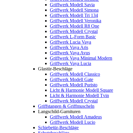
Griffwerk Modell Savia
Griffwerk Modell Simona
Griffwerk Modell Tri 134
Griffwerk Modell Veronika
Griffwerk Modell R8 One
Griffwerk Modell Crystal
Griffwerk L-Form Basic
Griffwerk Lucia Vaya
Griffwerk Vaya Aris
Griffwerk Vaya Avus
Griffwerk Vaya Minimal Modern
Griffwerk Vaya Lucia
Glastür-Beschläge
Griffwerk Modell Classico
Griffwerk Modell Gate
Griffwerk Modell Puristo
Licht & Harmonie Modell Square
Licht & Harmonie Modell Tvin
Griffwerk Modell Crystal
Griffstangen & Griffmuscheln
Langschild-Garnituren
Griffwerk Modell Amadeus
Griffwerk Modell Lucio
Schiebetür-Beschläge
Schutzbeschläge