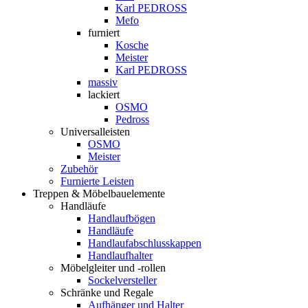
Karl PEDROSS
Mefo
furniert
Kosche
Meister
Karl PEDROSS
massiv
lackiert
OSMO
Pedross
Universalleisten
OSMO
Meister
Zubehör
Furnierte Leisten
Treppen & Möbelbauelemente
Handläufe
Handlaufbögen
Handläufe
Handlaufabschlusskappen
Handlaufhalter
Möbelgleiter und -rollen
Sockelversteller
Schränke und Regale
Aufhänger und Halter