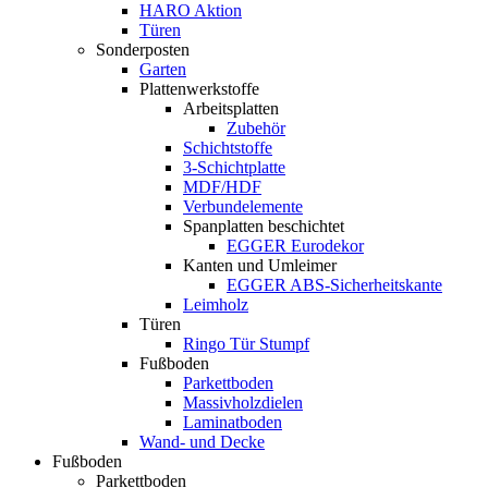
HARO Aktion
Türen
Sonderposten
Garten
Plattenwerkstoffe
Arbeitsplatten
Zubehör
Schichtstoffe
3-Schichtplatte
MDF/HDF
Verbundelemente
Spanplatten beschichtet
EGGER Eurodekor
Kanten und Umleimer
EGGER ABS-Sicherheitskante
Leimholz
Türen
Ringo Tür Stumpf
Fußboden
Parkettboden
Massivholzdielen
Laminatboden
Wand- und Decke
Fußboden
Parkettboden