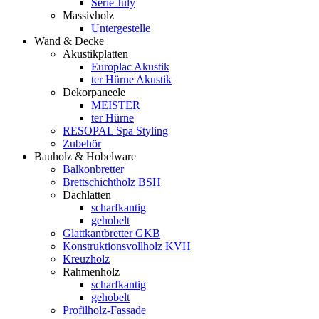
Serie July
Massivholz
Untergestelle
Wand & Decke
Akustikplatten
Europlac Akustik
ter Hürne Akustik
Dekorpaneele
MEISTER
ter Hürne
RESOPAL Spa Styling
Zubehör
Bauholz & Hobelware
Balkonbretter
Brettschichtholz BSH
Dachlatten
scharfkantig
gehobelt
Glattkantbretter GKB
Konstruktionsvollholz KVH
Kreuzholz
Rahmenholz
scharfkantig
gehobelt
Profilholz-Fassade