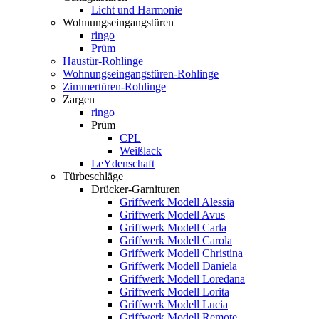
Licht und Harmonie
Wohnungseingangstüren
ringo
Prüm
Haustür-Rohlinge
Wohnungseingangstüren-Rohlinge
Zimmertüren-Rohlinge
Zargen
ringo
Prüm
CPL
Weißlack
LeYdenschaft
Türbeschläge
Drücker-Garnituren
Griffwerk Modell Alessia
Griffwerk Modell Avus
Griffwerk Modell Carla
Griffwerk Modell Carola
Griffwerk Modell Christina
Griffwerk Modell Daniela
Griffwerk Modell Loredana
Griffwerk Modell Lorita
Griffwerk Modell Lucia
Griffwerk Modell Remote