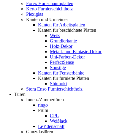
Forex Hartschaumplatten
Kerto Furnierschichtholz
Plexiglas
Kanten und Umleimer
Kanten für Arbeitsplatten
Kanten für beschichtete Platten
Weiß
Grundierkante
Holz-Dekor
Metall- und Fantasie-Dekor
Uni-Farben-Dekor
PerfectSense
Sonstige
Kanten für Fensterbänke
Kanten für furnierte Platten
Shinnoki
Stora Enso Furnierschichtholz
Türen
Innen-/Zimmertüren
ringo
Prüm
CPL
Weißlack
LeYdenschaft
Ganzglastüren