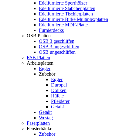
Edelfurnierte Sperrhölzer
Edelfurnierte Stäbchenplatten
Edelfurnierte Tischlerplatten
Edelfurnierte Birke Multiplexplatten
Edelfurnierte MDF-Platte
Furnierdecks
OSB Platten
OSB 3 geschliffen
OSB 3 ungeschliffen
OSB ungeschliffen
ESB Platten
Arbeitsplatten
Egger
Zubehör
Egger
Duropal
Döllken
Häfele
Pfleiderer
GetaLit
Getalit
Westag
Faserplatten
Fensterbänke
Zubehör