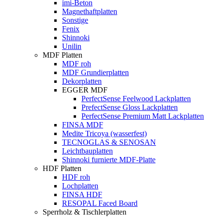
imi-Beton
Magnethaftplatten
Sonstige
Fenix
Shinnoki
Unilin
MDF Platten
MDF roh
MDF Grundierplatten
Dekorplatten
EGGER MDF
PerfectSense Feelwood Lackplatten
PrefectSense Gloss Lackplatten
PerfectSense Premium Matt Lackplatten
FINSA MDF
Medite Tricoya (wasserfest)
TECNOGLAS & SENOSAN
Leichtbauplatten
Shinnoki furnierte MDF-Platte
HDF Platten
HDF roh
Lochplatten
FINSA HDF
RESOPAL Faced Board
Sperrholz & Tischlerplatten