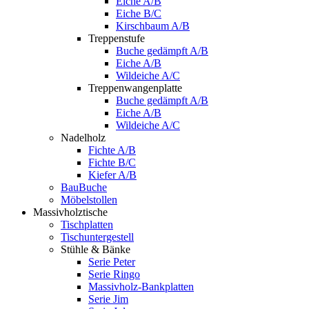
Eiche A/B
Eiche B/C
Kirschbaum A/B
Treppenstufe
Buche gedämpft A/B
Eiche A/B
Wildeiche A/C
Treppenwangenplatte
Buche gedämpft A/B
Eiche A/B
Wildeiche A/C
Nadelholz
Fichte A/B
Fichte B/C
Kiefer A/B
BauBuche
Möbelstollen
Massivholztische
Tischplatten
Tischuntergestell
Stühle & Bänke
Serie Peter
Serie Ringo
Massivholz-Bankplatten
Serie Jim