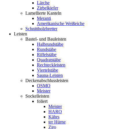
Lärche
Zirbelkiefer
Lamellierte Kanteln
Meranti
Amerikanische Weißeiche
Schnittholzbretter
Leisten
Bastel- und Bauleisten
Halbrundstäbe
Rundstäbe
Riffelstäbe
Quadratstäbe
Rechteckleisten
Viertelstäbe
Sauna-Leisten
Deckenabschlussleisten
OSMO
Meister
Sockelleisten
foliert
Meister
HARO
Kährs
ter Hürne
Ziro