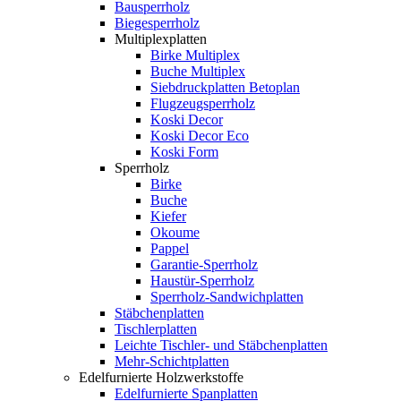
Bausperrholz
Biegesperrholz
Multiplexplatten
Birke Multiplex
Buche Multiplex
Siebdruckplatten Betoplan
Flugzeugsperrholz
Koski Decor
Koski Decor Eco
Koski Form
Sperrholz
Birke
Buche
Kiefer
Okoume
Pappel
Garantie-Sperrholz
Haustür-Sperrholz
Sperrholz-Sandwichplatten
Stäbchenplatten
Tischlerplatten
Leichte Tischler- und Stäbchenplatten
Mehr-Schichtplatten
Edelfurnierte Holzwerkstoffe
Edelfurnierte Spanplatten