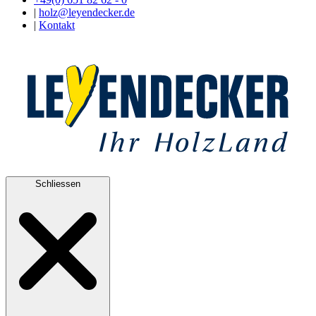
|
holz@leyendecker.de
|
Kontakt
Schliessen