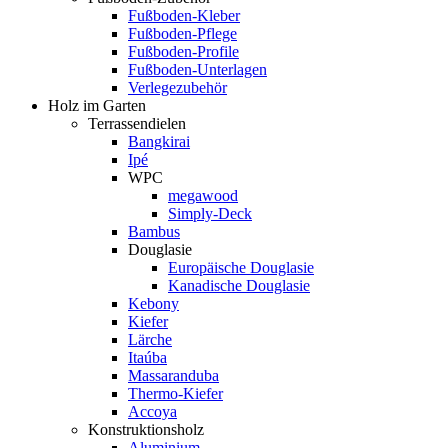
Fußboden-Kleber
Fußboden-Pflege
Fußboden-Profile
Fußboden-Unterlagen
Verlegezubehör
Holz im Garten
Terrassendielen
Bangkirai
Ipé
WPC
megawood
Simply-Deck
Bambus
Douglasie
Europäische Douglasie
Kanadische Douglasie
Kebony
Kiefer
Lärche
Itaúba
Massaranduba
Thermo-Kiefer
Accoya
Konstruktionsholz
Aluminium