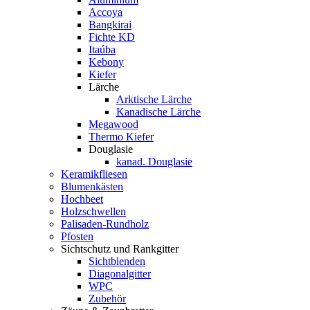
Accoya
Bangkirai
Fichte KD
Itaúba
Kebony
Kiefer
Lärche
Arktische Lärche
Kanadische Lärche
Megawood
Thermo Kiefer
Douglasie
kanad. Douglasie
Keramikfliesen
Blumenkästen
Hochbeet
Holzschwellen
Palisaden-Rundholz
Pfosten
Sichtschutz und Rankgitter
Sichtblenden
Diagonalgitter
WPC
Zubehör