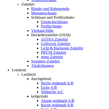
Zubehör
Bänder und Rahmenteile
Montageschaum
Schlösser und Profilzylinder
Einsteckschlösser
Profilzylinder
Vierkant-Stifte
Herstellerzubehör (OEM)
ASTRA Zubehör
Griffwerk Zubehör
Licht & Harmonie Zubehör
PRÜM Zubehör
ringo Zubehör
Sonstiges Zubehör
Türdichtungen
Leimholz
Laubholz
durchgehend
Buche gedämpft A/B
Eiche A/B
Wildeiche A/C
keilgezinkt
Akazie gedämpft A/B
Buche gedämpft A/B