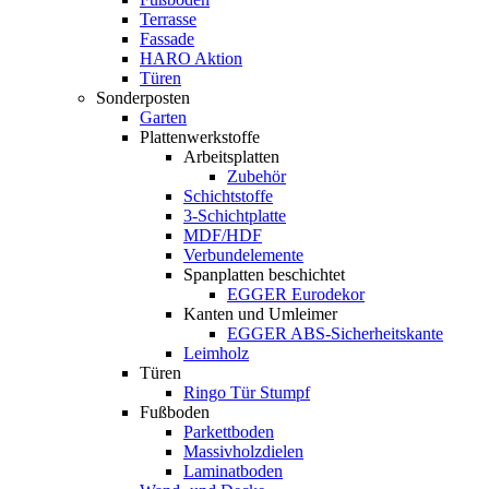
Terrasse
Fassade
HARO Aktion
Türen
Sonderposten
Garten
Plattenwerkstoffe
Arbeitsplatten
Zubehör
Schichtstoffe
3-Schichtplatte
MDF/HDF
Verbundelemente
Spanplatten beschichtet
EGGER Eurodekor
Kanten und Umleimer
EGGER ABS-Sicherheitskante
Leimholz
Türen
Ringo Tür Stumpf
Fußboden
Parkettboden
Massivholzdielen
Laminatboden