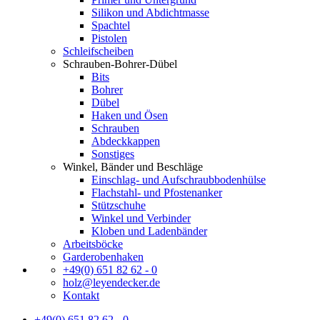
Silikon und Abdichtmasse
Spachtel
Pistolen
Schleifscheiben
Schrauben-Bohrer-Dübel
Bits
Bohrer
Dübel
Haken und Ösen
Schrauben
Abdeckkappen
Sonstiges
Winkel, Bänder und Beschläge
Einschlag- und Aufschraubbodenhülse
Flachstahl- und Pfostenanker
Stützschuhe
Winkel und Verbinder
Kloben und Ladenbänder
Arbeitsböcke
Garderobenhaken
+49(0) 651 82 62 - 0
holz@leyendecker.de
Kontakt
+49(0) 651 82 62 - 0