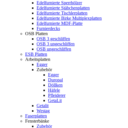
Edelfurnierte Sperrhölzer
Edelfurnierte Stäbchenplatten
Edelfurnierte Tischlerplatten
Edelfurnierte Birke Multiplexplatten
Edelfurnierte MDF-Platte
Furnierdecks
OSB Platten
OSB 3 geschliffen
OSB 3 ungeschliffen
OSB ungeschliffen
ESB Platten
Arbeitsplatten
Egger
Zubehör
Egger
Duropal
Döllken
Häfele
Pfleiderer
GetaLit
Getalit
Westag
Faserplatten
Fensterbänke
Zubehör