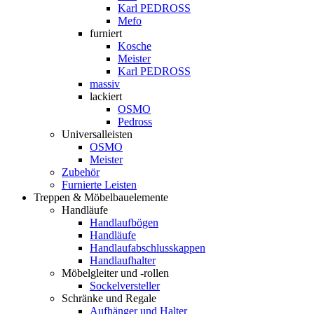
Karl PEDROSS
Mefo
furniert
Kosche
Meister
Karl PEDROSS
massiv
lackiert
OSMO
Pedross
Universalleisten
OSMO
Meister
Zubehör
Furnierte Leisten
Treppen & Möbelbauelemente
Handläufe
Handlaufbögen
Handläufe
Handlaufabschlusskappen
Handlaufhalter
Möbelgleiter und -rollen
Sockelversteller
Schränke und Regale
Aufhänger und Halter