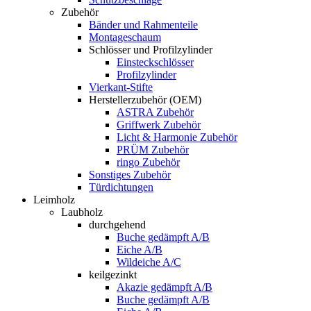
Zubehör
Bänder und Rahmenteile
Montageschaum
Schlösser und Profilzylinder
Einsteckschlösser
Profilzylinder
Vierkant-Stifte
Herstellerzubehör (OEM)
ASTRA Zubehör
Griffwerk Zubehör
Licht & Harmonie Zubehör
PRÜM Zubehör
ringo Zubehör
Sonstiges Zubehör
Türdichtungen
Leimholz
Laubholz
durchgehend
Buche gedämpft A/B
Eiche A/B
Wildeiche A/C
keilgezinkt
Akazie gedämpft A/B
Buche gedämpft A/B