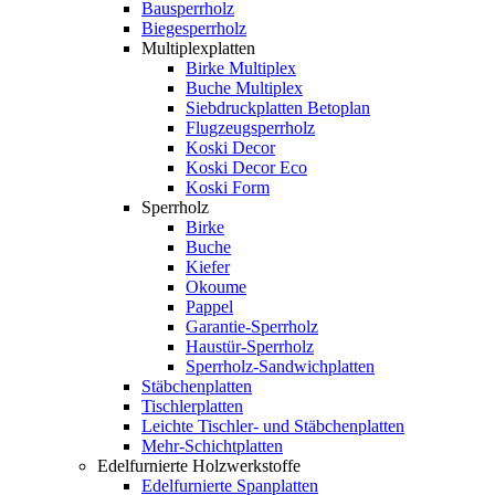
Bausperrholz
Biegesperrholz
Multiplexplatten
Birke Multiplex
Buche Multiplex
Siebdruckplatten Betoplan
Flugzeugsperrholz
Koski Decor
Koski Decor Eco
Koski Form
Sperrholz
Birke
Buche
Kiefer
Okoume
Pappel
Garantie-Sperrholz
Haustür-Sperrholz
Sperrholz-Sandwichplatten
Stäbchenplatten
Tischlerplatten
Leichte Tischler- und Stäbchenplatten
Mehr-Schichtplatten
Edelfurnierte Holzwerkstoffe
Edelfurnierte Spanplatten