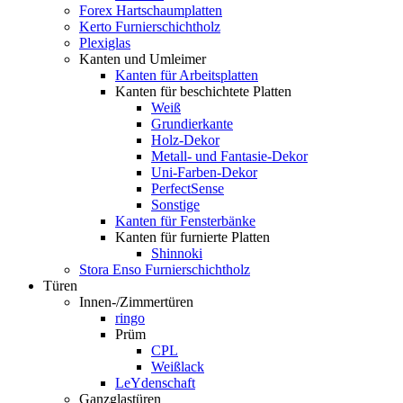
Forex Hartschaumplatten
Kerto Furnierschichtholz
Plexiglas
Kanten und Umleimer
Kanten für Arbeitsplatten
Kanten für beschichtete Platten
Weiß
Grundierkante
Holz-Dekor
Metall- und Fantasie-Dekor
Uni-Farben-Dekor
PerfectSense
Sonstige
Kanten für Fensterbänke
Kanten für furnierte Platten
Shinnoki
Stora Enso Furnierschichtholz
Türen
Innen-/Zimmertüren
ringo
Prüm
CPL
Weißlack
LeYdenschaft
Ganzglastüren