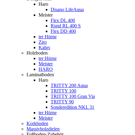
Haro
Disano LifeAqua
Meister
Flex DL 400
Rigid RL 400 S
Flex DD 400
ter Hürne
Ziro
Kahrs
Holzboden
ter Hürne
Meister
HARO
Laminatboden
Haro
TRITTY 200 Aqua
TRITTY 100
TRITTY 100 Gran Via
TRITTY 90
Sonderedition NKL 31
ter Hürne
Meister
Korkboden
Massivholzdielen
Fußboden-Zubehör