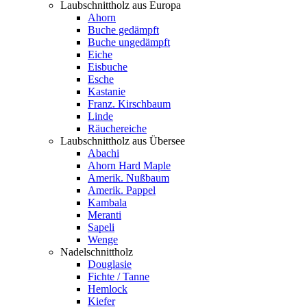
Laubschnittholz aus Europa
Ahorn
Buche gedämpft
Buche ungedämpft
Eiche
Eisbuche
Esche
Kastanie
Franz. Kirschbaum
Linde
Räuchereiche
Laubschnittholz aus Übersee
Abachi
Ahorn Hard Maple
Amerik. Nußbaum
Amerik. Pappel
Kambala
Meranti
Sapeli
Wenge
Nadelschnittholz
Douglasie
Fichte / Tanne
Hemlock
Kiefer