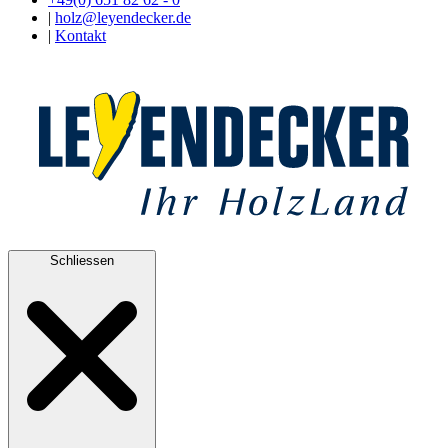
|
holz@leyendecker.de
|
Kontakt
Schliessen