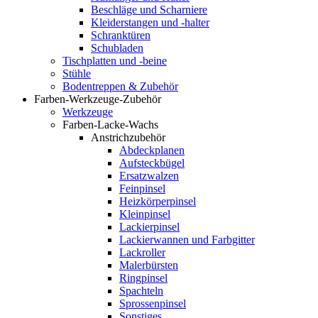
Beschläge und Scharniere
Kleiderstangen und -halter
Schranktüren
Schubladen
Tischplatten und -beine
Stühle
Bodentreppen & Zubehör
Farben-Werkzeuge-Zubehör
Werkzeuge
Farben-Lacke-Wachs
Anstrichzubehör
Abdeckplanen
Aufsteckbügel
Ersatzwalzen
Feinpinsel
Heizkörperpinsel
Kleinpinsel
Lackierpinsel
Lackierwannen und Farbgitter
Lackroller
Malerbürsten
Ringpinsel
Spachteln
Sprossenpinsel
Sonstiges