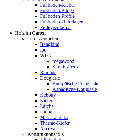
Fußboden-Kleber
Fußboden-Pflege
Fußboden-Profile
Fußboden-Unterlagen
Verlegezubehör
Holz im Garten
Terrassendielen
Bangkirai
Ipé
WPC
megawood
Simply-Deck
Bambus
Douglasie
Europäische Douglasie
Kanadische Douglasie
Kebony
Kiefer
Lärche
Itaúba
Massaranduba
Thermo-Kiefer
Accoya
Konstruktionsholz
Aluminium