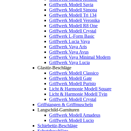
Griffwerk Modell Savia
Griffwerk Modell Simona
Griffwerk Modell Tri 134
Griffwerk Modell Veronika
Griffwerk Modell R8 One
Griffwerk Modell Crystal
Griffwerk L-Form Basic
Griffwerk Lucia Vaya
Griffwerk Vaya Aris
Griffwerk Vaya Avus
Griffwerk Vaya Minimal Modern
Griffwerk Vaya Lucia
Glastür-Beschläge
Griffwerk Modell Classico
Griffwerk Modell Gate
Griffwerk Modell Puristo
Licht & Harmonie Modell Square
Licht & Harmonie Modell Tvin
Griffwerk Modell Crystal
Griffstangen & Griffmuscheln
Langschild-Garnituren
Griffwerk Modell Amadeus
Griffwerk Modell Lucio
Schiebetür-Beschläge
Schutzbeschläge