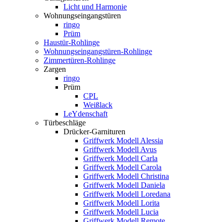
Licht und Harmonie
Wohnungseingangstüren
ringo
Prüm
Haustür-Rohlinge
Wohnungseingangstüren-Rohlinge
Zimmertüren-Rohlinge
Zargen
ringo
Prüm
CPL
Weißlack
LeYdenschaft
Türbeschläge
Drücker-Garnituren
Griffwerk Modell Alessia
Griffwerk Modell Avus
Griffwerk Modell Carla
Griffwerk Modell Carola
Griffwerk Modell Christina
Griffwerk Modell Daniela
Griffwerk Modell Loredana
Griffwerk Modell Lorita
Griffwerk Modell Lucia
Griffwerk Modell Remote