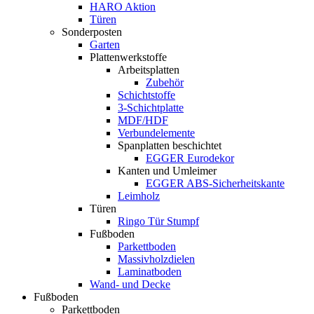
HARO Aktion
Türen
Sonderposten
Garten
Plattenwerkstoffe
Arbeitsplatten
Zubehör
Schichtstoffe
3-Schichtplatte
MDF/HDF
Verbundelemente
Spanplatten beschichtet
EGGER Eurodekor
Kanten und Umleimer
EGGER ABS-Sicherheitskante
Leimholz
Türen
Ringo Tür Stumpf
Fußboden
Parkettboden
Massivholzdielen
Laminatboden
Wand- und Decke
Fußboden
Parkettboden