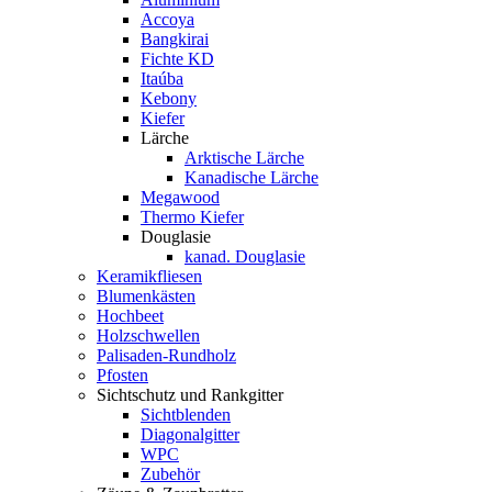
Accoya
Bangkirai
Fichte KD
Itaúba
Kebony
Kiefer
Lärche
Arktische Lärche
Kanadische Lärche
Megawood
Thermo Kiefer
Douglasie
kanad. Douglasie
Keramikfliesen
Blumenkästen
Hochbeet
Holzschwellen
Palisaden-Rundholz
Pfosten
Sichtschutz und Rankgitter
Sichtblenden
Diagonalgitter
WPC
Zubehör