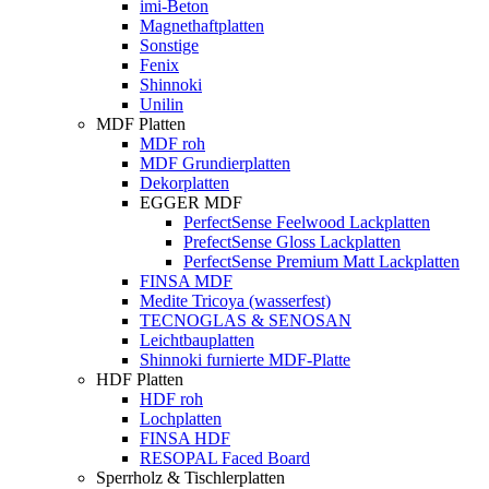
imi-Beton
Magnethaftplatten
Sonstige
Fenix
Shinnoki
Unilin
MDF Platten
MDF roh
MDF Grundierplatten
Dekorplatten
EGGER MDF
PerfectSense Feelwood Lackplatten
PrefectSense Gloss Lackplatten
PerfectSense Premium Matt Lackplatten
FINSA MDF
Medite Tricoya (wasserfest)
TECNOGLAS & SENOSAN
Leichtbauplatten
Shinnoki furnierte MDF-Platte
HDF Platten
HDF roh
Lochplatten
FINSA HDF
RESOPAL Faced Board
Sperrholz & Tischlerplatten