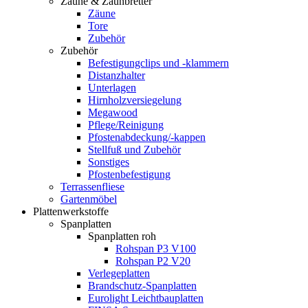
Zäune & Zaunbretter
Zäune
Tore
Zubehör
Zubehör
Befestigungclips und -klammern
Distanzhalter
Unterlagen
Hirnholzversiegelung
Megawood
Pflege/Reinigung
Pfostenabdeckung/-kappen
Stellfuß und Zubehör
Sonstiges
Pfostenbefestigung
Terrassenfliese
Gartenmöbel
Plattenwerkstoffe
Spanplatten
Spanplatten roh
Rohspan P3 V100
Rohspan P2 V20
Verlegeplatten
Brandschutz-Spanplatten
Eurolight Leichtbauplatten