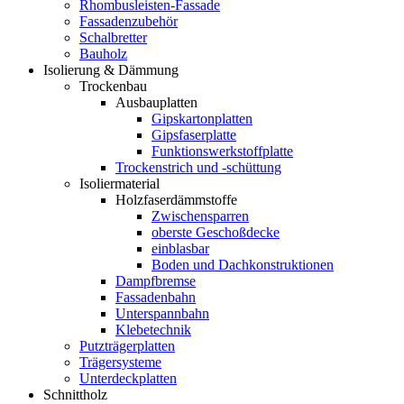
Rhombusleisten-Fassade
Fassadenzubehör
Schalbretter
Bauholz
Isolierung & Dämmung
Trockenbau
Ausbauplatten
Gipskartonplatten
Gipsfaserplatte
Funktionswerkstoffplatte
Trockenstrich und -schüttung
Isoliermaterial
Holzfaserdämmstoffe
Zwischensparren
oberste Geschoßdecke
einblasbar
Boden und Dachkonstruktionen
Dampfbremse
Fassadenbahn
Unterspannbahn
Klebetechnik
Putzträgerplatten
Trägersysteme
Unterdeckplatten
Schnittholz