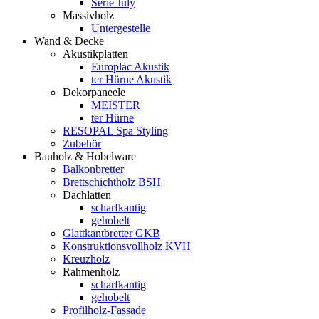
Serie July
Massivholz
Untergestelle
Wand & Decke
Akustikplatten
Europlac Akustik
ter Hürne Akustik
Dekorpaneele
MEISTER
ter Hürne
RESOPAL Spa Styling
Zubehör
Bauholz & Hobelware
Balkonbretter
Brettschichtholz BSH
Dachlatten
scharfkantig
gehobelt
Glattkantbretter GKB
Konstruktionsvollholz KVH
Kreuzholz
Rahmenholz
scharfkantig
gehobelt
Profilholz-Fassade