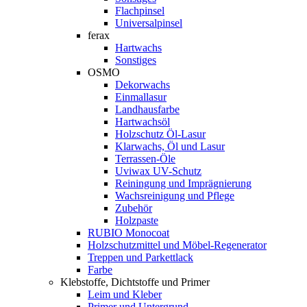
Flachpinsel
Universalpinsel
ferax
Hartwachs
Sonstiges
OSMO
Dekorwachs
Einmallasur
Landhausfarbe
Hartwachsöl
Holzschutz Öl-Lasur
Klarwachs, Öl und Lasur
Terrassen-Öle
Uviwax UV-Schutz
Reiningung und Imprägnierung
Wachsreinigung und Pflege
Zubehör
Holzpaste
RUBIO Monocoat
Holzschutzmittel und Möbel-Regenerator
Treppen und Parkettlack
Farbe
Klebstoffe, Dichtstoffe und Primer
Leim und Kleber
Primer und Untergrund