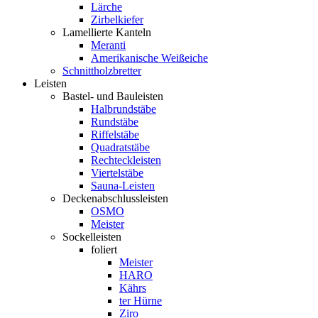
Lärche
Zirbelkiefer
Lamellierte Kanteln
Meranti
Amerikanische Weißeiche
Schnittholzbretter
Leisten
Bastel- und Bauleisten
Halbrundstäbe
Rundstäbe
Riffelstäbe
Quadratstäbe
Rechteckleisten
Viertelstäbe
Sauna-Leisten
Deckenabschlussleisten
OSMO
Meister
Sockelleisten
foliert
Meister
HARO
Kährs
ter Hürne
Ziro