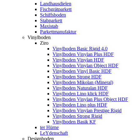
Landhausdielen
Fischgrätparkett
Schiffsboden
Stabparkett
Maxistab
Parkettmanufaktur
Vinylboden
Ziro
Vinylboden Basic Rigid 4.0
Vinylboden Vinylan Plus HDF
Vinylboden Vinylan HDF
Vinylboden Vinylan Object HDF
Vinylboden Vinyl Basic HDF
Vinylboden Strong HDF
Vinylboden Mikolan (Mineral)
Vinylboden Naturalan HDF
Vinylboden Lino klick HDF
Vinylboden Vinylan Plus Object HDF
Vinylboden Lino plus HDF
Vinylboden Vinylan Prestige Rigid
Vinylboden Strong Rigid
Vinylboden Basik KF
ter Hürne
LeYdenschaft
Designboden