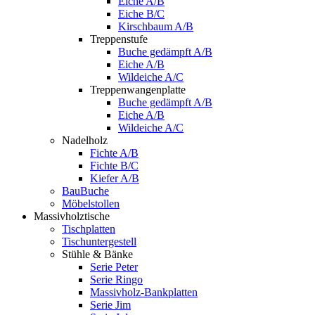
Eiche A/B
Eiche B/C
Kirschbaum A/B
Treppenstufe
Buche gedämpft A/B
Eiche A/B
Wildeiche A/C
Treppenwangenplatte
Buche gedämpft A/B
Eiche A/B
Wildeiche A/C
Nadelholz
Fichte A/B
Fichte B/C
Kiefer A/B
BauBuche
Möbelstollen
Massivholztische
Tischplatten
Tischuntergestell
Stühle & Bänke
Serie Peter
Serie Ringo
Massivholz-Bankplatten
Serie Jim