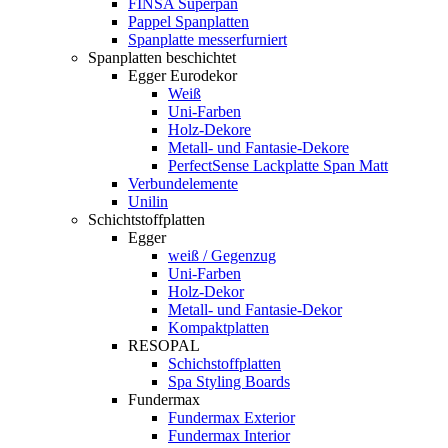
FINSA Superpan
Pappel Spanplatten
Spanplatte messerfurniert
Spanplatten beschichtet
Egger Eurodekor
Weiß
Uni-Farben
Holz-Dekore
Metall- und Fantasie-Dekore
PerfectSense Lackplatte Span Matt
Verbundelemente
Unilin
Schichtstoffplatten
Egger
weiß / Gegenzug
Uni-Farben
Holz-Dekor
Metall- und Fantasie-Dekor
Kompaktplatten
RESOPAL
Schichstoffplatten
Spa Styling Boards
Fundermax
Fundermax Exterior
Fundermax Interior