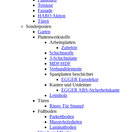
Terrasse
Fassade
HARO Aktion
Türen
Sonderposten
Garten
Plattenwerkstoffe
Arbeitsplatten
Zubehör
Schichtstoffe
3-Schichtplatte
MDF/HDF
Verbundelemente
Spanplatten beschichtet
EGGER Eurodekor
Kanten und Umleimer
EGGER ABS-Sicherheitskante
Leimholz
Türen
Ringo Tür Stumpf
Fußboden
Parkettboden
Massivholzdielen
Laminatboden