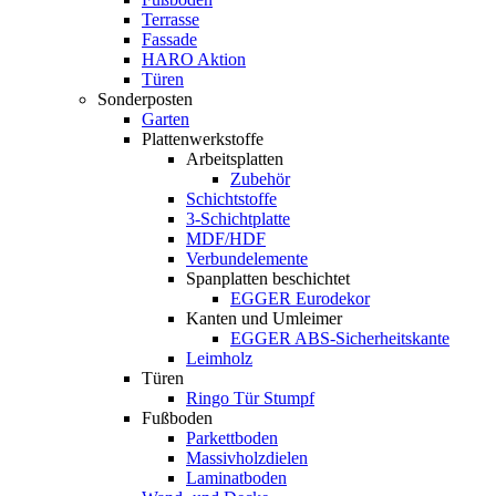
Terrasse
Fassade
HARO Aktion
Türen
Sonderposten
Garten
Plattenwerkstoffe
Arbeitsplatten
Zubehör
Schichtstoffe
3-Schichtplatte
MDF/HDF
Verbundelemente
Spanplatten beschichtet
EGGER Eurodekor
Kanten und Umleimer
EGGER ABS-Sicherheitskante
Leimholz
Türen
Ringo Tür Stumpf
Fußboden
Parkettboden
Massivholzdielen
Laminatboden