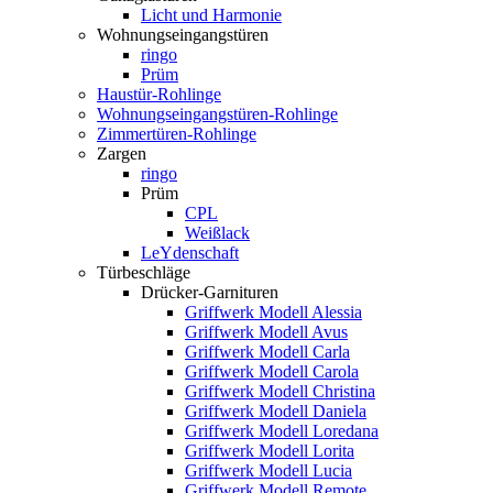
Licht und Harmonie
Wohnungseingangstüren
ringo
Prüm
Haustür-Rohlinge
Wohnungseingangstüren-Rohlinge
Zimmertüren-Rohlinge
Zargen
ringo
Prüm
CPL
Weißlack
LeYdenschaft
Türbeschläge
Drücker-Garnituren
Griffwerk Modell Alessia
Griffwerk Modell Avus
Griffwerk Modell Carla
Griffwerk Modell Carola
Griffwerk Modell Christina
Griffwerk Modell Daniela
Griffwerk Modell Loredana
Griffwerk Modell Lorita
Griffwerk Modell Lucia
Griffwerk Modell Remote