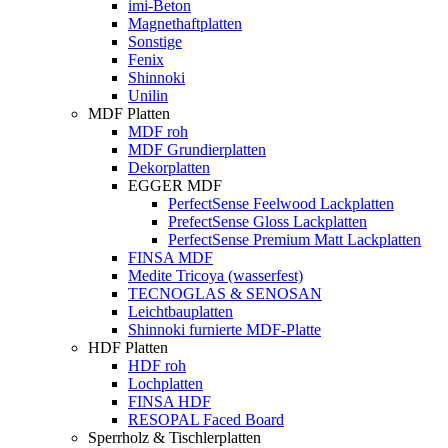
imi-Beton
Magnethaftplatten
Sonstige
Fenix
Shinnoki
Unilin
MDF Platten
MDF roh
MDF Grundierplatten
Dekorplatten
EGGER MDF
PerfectSense Feelwood Lackplatten
PrefectSense Gloss Lackplatten
PerfectSense Premium Matt Lackplatten
FINSA MDF
Medite Tricoya (wasserfest)
TECNOGLAS & SENOSAN
Leichtbauplatten
Shinnoki furnierte MDF-Platte
HDF Platten
HDF roh
Lochplatten
FINSA HDF
RESOPAL Faced Board
Sperrholz & Tischlerplatten