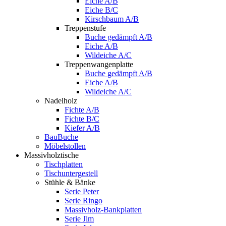
Eiche A/B
Eiche B/C
Kirschbaum A/B
Treppenstufe
Buche gedämpft A/B
Eiche A/B
Wildeiche A/C
Treppenwangenplatte
Buche gedämpft A/B
Eiche A/B
Wildeiche A/C
Nadelholz
Fichte A/B
Fichte B/C
Kiefer A/B
BauBuche
Möbelstollen
Massivholztische
Tischplatten
Tischuntergestell
Stühle & Bänke
Serie Peter
Serie Ringo
Massivholz-Bankplatten
Serie Jim