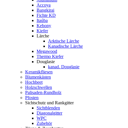
Accoya
Bangkirai
Fichte KD
Itaúba
Kebony
Kiefer
Lärche
Arktische Lärche
Kanadische Lärche
Megawood
Thermo Kiefer
Douglasie
kanad. Douglasie
Keramikfliesen
Blumenkästen
Hochbeet
Holzschwellen
Palisaden-Rundholz
Pfosten
Sichtschutz und Rankgitter
Sichtblenden
Diagonalgitter
WPC
Zubehör