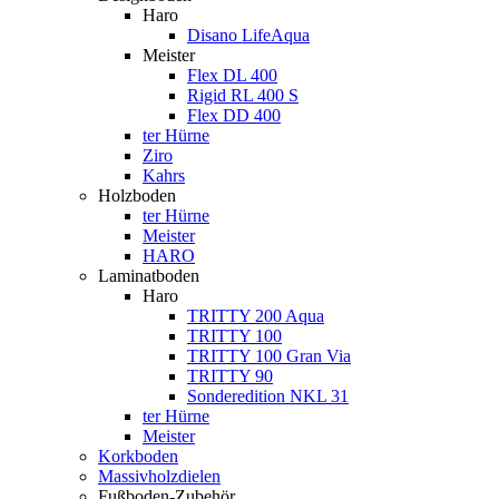
Haro
Disano LifeAqua
Meister
Flex DL 400
Rigid RL 400 S
Flex DD 400
ter Hürne
Ziro
Kahrs
Holzboden
ter Hürne
Meister
HARO
Laminatboden
Haro
TRITTY 200 Aqua
TRITTY 100
TRITTY 100 Gran Via
TRITTY 90
Sonderedition NKL 31
ter Hürne
Meister
Korkboden
Massivholzdielen
Fußboden-Zubehör