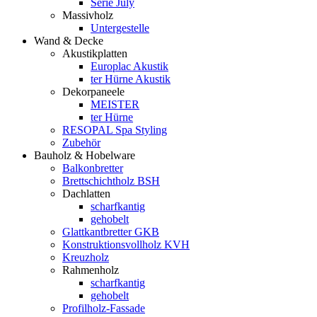
Serie July
Massivholz
Untergestelle
Wand & Decke
Akustikplatten
Europlac Akustik
ter Hürne Akustik
Dekorpaneele
MEISTER
ter Hürne
RESOPAL Spa Styling
Zubehör
Bauholz & Hobelware
Balkonbretter
Brettschichtholz BSH
Dachlatten
scharfkantig
gehobelt
Glattkantbretter GKB
Konstruktionsvollholz KVH
Kreuzholz
Rahmenholz
scharfkantig
gehobelt
Profilholz-Fassade