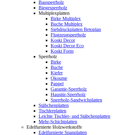
Bausperrholz
Biegesperrholz
Multiplexplatten
Birke Multiplex
Buche Multiplex
Siebdruckplatten Betoplan
Flugzeugsperrholz
Koski Decor
Koski Decor Eco
Koski Form
Sperrholz
Birke
Buche
Kiefer
Okoume
Pappel
Garantie-Sperrholz
Haustür-Sperrholz
Sperrholz-Sandwichplatten
Stäbchenplatten
Tischlerplatten
Leichte Tischler- und Stäbchenplatten
Mehr-Schichtplatten
Edelfurnierte Holzwerkstoffe
Edelfurnierte Spanplatten