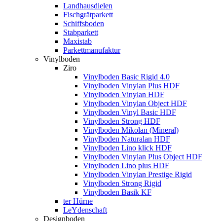
Landhausdielen
Fischgrätparkett
Schiffsboden
Stabparkett
Maxistab
Parkettmanufaktur
Vinylboden
Ziro
Vinylboden Basic Rigid 4.0
Vinylboden Vinylan Plus HDF
Vinylboden Vinylan HDF
Vinylboden Vinylan Object HDF
Vinylboden Vinyl Basic HDF
Vinylboden Strong HDF
Vinylboden Mikolan (Mineral)
Vinylboden Naturalan HDF
Vinylboden Lino klick HDF
Vinylboden Vinylan Plus Object HDF
Vinylboden Lino plus HDF
Vinylboden Vinylan Prestige Rigid
Vinylboden Strong Rigid
Vinylboden Basik KF
ter Hürne
LeYdenschaft
Designboden