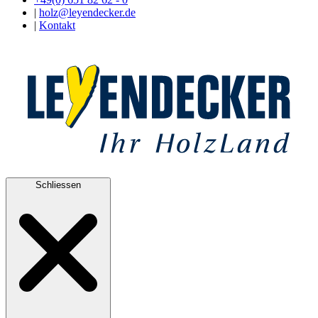
|
holz@leyendecker.de
|
Kontakt
Schliessen