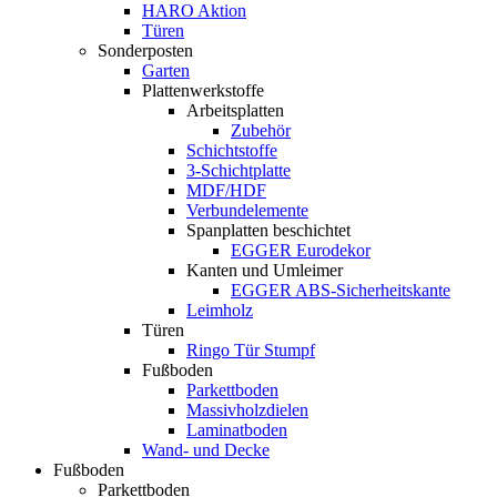
HARO Aktion
Türen
Sonderposten
Garten
Plattenwerkstoffe
Arbeitsplatten
Zubehör
Schichtstoffe
3-Schichtplatte
MDF/HDF
Verbundelemente
Spanplatten beschichtet
EGGER Eurodekor
Kanten und Umleimer
EGGER ABS-Sicherheitskante
Leimholz
Türen
Ringo Tür Stumpf
Fußboden
Parkettboden
Massivholzdielen
Laminatboden
Wand- und Decke
Fußboden
Parkettboden