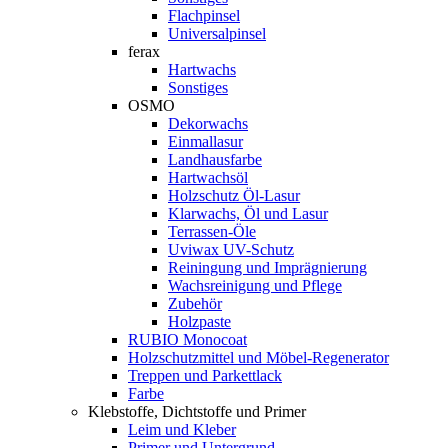
Flachpinsel
Universalpinsel
ferax
Hartwachs
Sonstiges
OSMO
Dekorwachs
Einmallasur
Landhausfarbe
Hartwachsöl
Holzschutz Öl-Lasur
Klarwachs, Öl und Lasur
Terrassen-Öle
Uviwax UV-Schutz
Reiningung und Imprägnierung
Wachsreinigung und Pflege
Zubehör
Holzpaste
RUBIO Monocoat
Holzschutzmittel und Möbel-Regenerator
Treppen und Parkettlack
Farbe
Klebstoffe, Dichtstoffe und Primer
Leim und Kleber
Primer und Untergrund