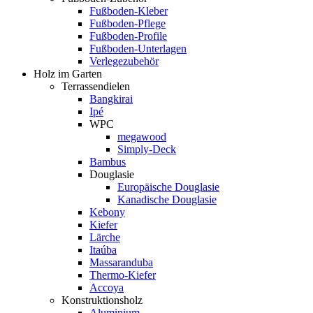
Fußboden-Kleber
Fußboden-Pflege
Fußboden-Profile
Fußboden-Unterlagen
Verlegezubehör
Holz im Garten
Terrassendielen
Bangkirai
Ipé
WPC
megawood
Simply-Deck
Bambus
Douglasie
Europäische Douglasie
Kanadische Douglasie
Kebony
Kiefer
Lärche
Itaúba
Massaranduba
Thermo-Kiefer
Accoya
Konstruktionsholz
Aluminium