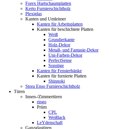
Forex Hartschaumplatten
Kerto Furnierschichtholz
Plexiglas
Kanten und Umleimer
Kanten für Arbeitsplatten
Kanten für beschichtete Platten
Weiß
Grundierkante
Holz-Dekor
Metall- und Fantasie-Dekor
Uni-Farben-Dekor
PerfectSense
Sonstige
Kanten für Fensterbänke
Kanten für furnierte Platten
Shinnoki
Stora Enso Furnierschichtholz
Türen
Innen-/Zimmertüren
ringo
Prüm
CPL
Weißlack
LeYdenschaft
Ganzglastüren