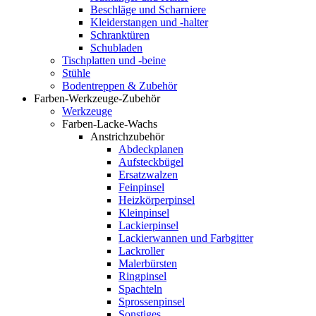
Beschläge und Scharniere
Kleiderstangen und -halter
Schranktüren
Schubladen
Tischplatten und -beine
Stühle
Bodentreppen & Zubehör
Farben-Werkzeuge-Zubehör
Werkzeuge
Farben-Lacke-Wachs
Anstrichzubehör
Abdeckplanen
Aufsteckbügel
Ersatzwalzen
Feinpinsel
Heizkörperpinsel
Kleinpinsel
Lackierpinsel
Lackierwannen und Farbgitter
Lackroller
Malerbürsten
Ringpinsel
Spachteln
Sprossenpinsel
Sonstiges