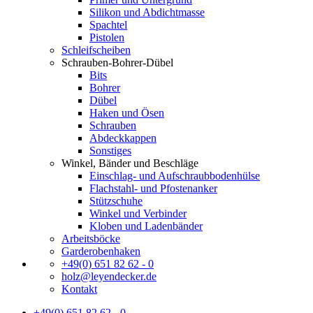
Silikon und Abdichtmasse
Spachtel
Pistolen
Schleifscheiben
Schrauben-Bohrer-Dübel
Bits
Bohrer
Dübel
Haken und Ösen
Schrauben
Abdeckkappen
Sonstiges
Winkel, Bänder und Beschläge
Einschlag- und Aufschraubbodenhülse
Flachstahl- und Pfostenanker
Stützschuhe
Winkel und Verbinder
Kloben und Ladenbänder
Arbeitsböcke
Garderobenhaken
+49(0) 651 82 62 - 0
holz@leyendecker.de
Kontakt
+49(0) 651 82 62 - 0