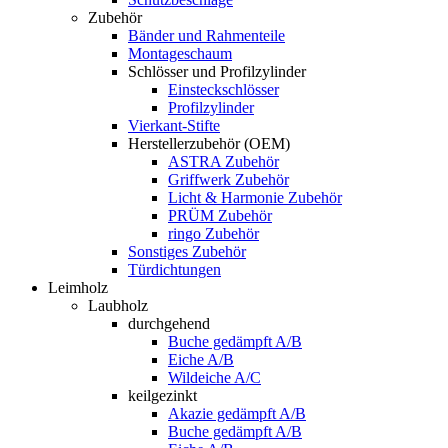
Zubehör
Bänder und Rahmenteile
Montageschaum
Schlösser und Profilzylinder
Einsteckschlösser
Profilzylinder
Vierkant-Stifte
Herstellerzubehör (OEM)
ASTRA Zubehör
Griffwerk Zubehör
Licht & Harmonie Zubehör
PRÜM Zubehör
ringo Zubehör
Sonstiges Zubehör
Türdichtungen
Leimholz
Laubholz
durchgehend
Buche gedämpft A/B
Eiche A/B
Wildeiche A/C
keilgezinkt
Akazie gedämpft A/B
Buche gedämpft A/B