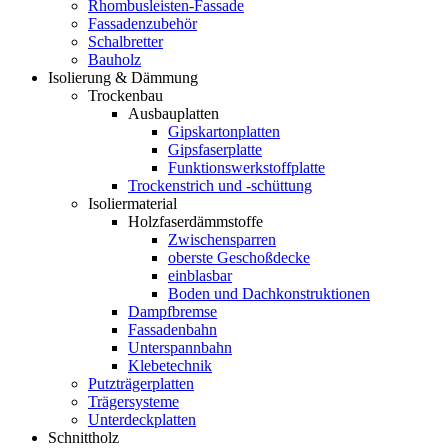
Rhombusleisten-Fassade
Fassadenzubehör
Schalbretter
Bauholz
Isolierung & Dämmung
Trockenbau
Ausbauplatten
Gipskartonplatten
Gipsfaserplatte
Funktionswerkstoffplatte
Trockenstrich und -schüttung
Isoliermaterial
Holzfaserdämmstoffe
Zwischensparren
oberste Geschoßdecke
einblasbar
Boden und Dachkonstruktionen
Dampfbremse
Fassadenbahn
Unterspannbahn
Klebetechnik
Putzträgerplatten
Trägersysteme
Unterdeckplatten
Schnittholz