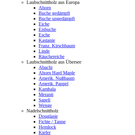
Laubschnittholz aus Europa
Ahorn
Buche gedämpft
Buche ungedämpft
Eiche
Eisbuche
Esche
Kastanie
Franz. Kirschbaum
Linde
Räuchereiche
Laubschnittholz aus Übersee
Abachi
Ahorn Hard Maple
Amerik. Nußbaum
Amerik. Pappel
Kambala
Meranti
Sapeli
Wenge
Nadelschnittholz
Douglasie
Fichte / Tanne
Hemlock
Kiefer