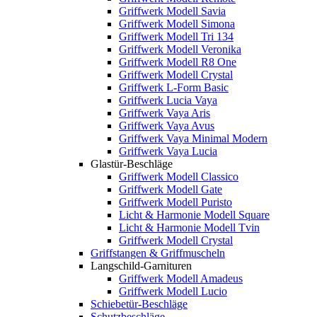
Griffwerk Modell Savia
Griffwerk Modell Simona
Griffwerk Modell Tri 134
Griffwerk Modell Veronika
Griffwerk Modell R8 One
Griffwerk Modell Crystal
Griffwerk L-Form Basic
Griffwerk Lucia Vaya
Griffwerk Vaya Aris
Griffwerk Vaya Avus
Griffwerk Vaya Minimal Modern
Griffwerk Vaya Lucia
Glastür-Beschläge
Griffwerk Modell Classico
Griffwerk Modell Gate
Griffwerk Modell Puristo
Licht & Harmonie Modell Square
Licht & Harmonie Modell Tvin
Griffwerk Modell Crystal
Griffstangen & Griffmuscheln
Langschild-Garnituren
Griffwerk Modell Amadeus
Griffwerk Modell Lucio
Schiebetür-Beschläge
Schutzbeschläge