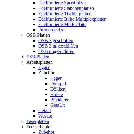
Edelfurnierte Sperrhölzer
Edelfurnierte Stäbchenplatten
Edelfurnierte Tischlerplatten
Edelfurnierte Birke Multiplexplatten
Edelfurnierte MDF-Platte
Furnierdecks
OSB Platten
OSB 3 geschliffen
OSB 3 ungeschliffen
OSB ungeschliffen
ESB Platten
Arbeitsplatten
Egger
Zubehör
Egger
Duropal
Döllken
Häfele
Pfleiderer
GetaLit
Getalit
Westag
Faserplatten
Fensterbänke
Zubehör