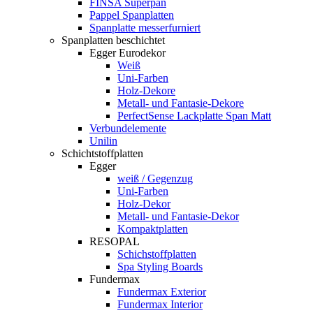
FINSA Superpan
Pappel Spanplatten
Spanplatte messerfurniert
Spanplatten beschichtet
Egger Eurodekor
Weiß
Uni-Farben
Holz-Dekore
Metall- und Fantasie-Dekore
PerfectSense Lackplatte Span Matt
Verbundelemente
Unilin
Schichtstoffplatten
Egger
weiß / Gegenzug
Uni-Farben
Holz-Dekor
Metall- und Fantasie-Dekor
Kompaktplatten
RESOPAL
Schichstoffplatten
Spa Styling Boards
Fundermax
Fundermax Exterior
Fundermax Interior