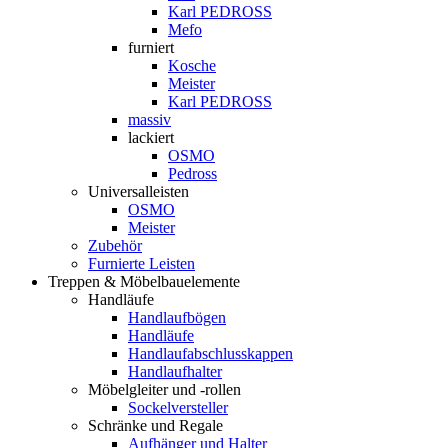
Karl PEDROSS
Mefo
furniert
Kosche
Meister
Karl PEDROSS
massiv
lackiert
OSMO
Pedross
Universalleisten
OSMO
Meister
Zubehör
Furnierte Leisten
Treppen & Möbelbauelemente
Handläufe
Handlaufbögen
Handläufe
Handlaufabschlusskappen
Handlaufhalter
Möbelgleiter und -rollen
Sockelversteller
Schränke und Regale
Aufhänger und Halter