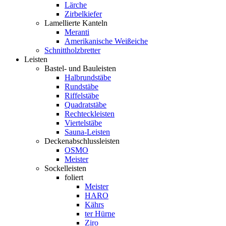
Lärche
Zirbelkiefer
Lamellierte Kanteln
Meranti
Amerikanische Weißeiche
Schnittholzbretter
Leisten
Bastel- und Bauleisten
Halbrundstäbe
Rundstäbe
Riffelstäbe
Quadratstäbe
Rechteckleisten
Viertelstäbe
Sauna-Leisten
Deckenabschlussleisten
OSMO
Meister
Sockelleisten
foliert
Meister
HARO
Kährs
ter Hürne
Ziro