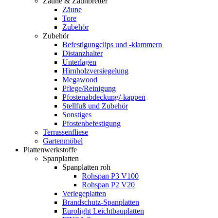
Zäune & Zaunbretter
Zäune
Tore
Zubehör
Zubehör
Befestigungclips und -klammern
Distanzhalter
Unterlagen
Hirnholzversiegelung
Megawood
Pflege/Reinigung
Pfostenabdeckung/-kappen
Stellfuß und Zubehör
Sonstiges
Pfostenbefestigung
Terrassenfliese
Gartenmöbel
Plattenwerkstoffe
Spanplatten
Spanplatten roh
Rohspan P3 V100
Rohspan P2 V20
Verlegeplatten
Brandschutz-Spanplatten
Eurolight Leichtbauplatten