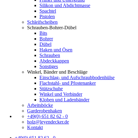
Silikon und Abdichtmasse
Spachtel
Pistolen
Schleifscheiben
Schrauben-Bohrer-Dübel
Bits
Bohrer
Dübel
Haken und Ösen
Schrauben
Abdeckkappen
Sonstiges
Winkel, Bänder und Beschläge
Einschlag- und Aufschraubbodenhülse
Flachstahl- und Pfostenanker
Stützschuhe
Winkel und Verbinder
Kloben und Ladenbänder
Arbeitsböcke
Garderobenhaken
+49(0) 651 82 62 - 0
holz@leyendecker.de
Kontakt
+49(0) 651 82 62 - 0