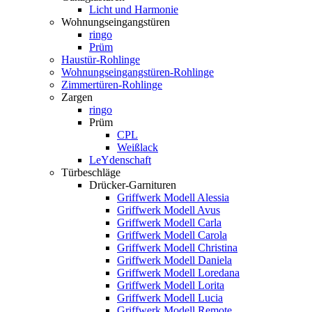
Licht und Harmonie
Wohnungseingangstüren
ringo
Prüm
Haustür-Rohlinge
Wohnungseingangstüren-Rohlinge
Zimmertüren-Rohlinge
Zargen
ringo
Prüm
CPL
Weißlack
LeYdenschaft
Türbeschläge
Drücker-Garnituren
Griffwerk Modell Alessia
Griffwerk Modell Avus
Griffwerk Modell Carla
Griffwerk Modell Carola
Griffwerk Modell Christina
Griffwerk Modell Daniela
Griffwerk Modell Loredana
Griffwerk Modell Lorita
Griffwerk Modell Lucia
Griffwerk Modell Remote