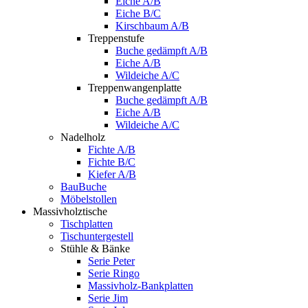
Eiche A/B
Eiche B/C
Kirschbaum A/B
Treppenstufe
Buche gedämpft A/B
Eiche A/B
Wildeiche A/C
Treppenwangenplatte
Buche gedämpft A/B
Eiche A/B
Wildeiche A/C
Nadelholz
Fichte A/B
Fichte B/C
Kiefer A/B
BauBuche
Möbelstollen
Massivholztische
Tischplatten
Tischuntergestell
Stühle & Bänke
Serie Peter
Serie Ringo
Massivholz-Bankplatten
Serie Jim