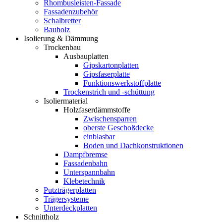
Rhombusleisten-Fassade
Fassadenzubehör
Schalbretter
Bauholz
Isolierung & Dämmung
Trockenbau
Ausbauplatten
Gipskartonplatten
Gipsfaserplatte
Funktionswerkstoffplatte
Trockenstrich und -schüttung
Isoliermaterial
Holzfaserdämmstoffe
Zwischensparren
oberste Geschoßdecke
einblasbar
Boden und Dachkonstruktionen
Dampfbremse
Fassadenbahn
Unterspannbahn
Klebetechnik
Putzträgerplatten
Trägersysteme
Unterdeckplatten
Schnittholz