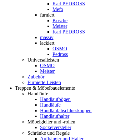
Karl PEDROSS
Mefo
furniert
Kosche
Meister
Karl PEDROSS
massiv
lackiert
OSMO
Pedross
Universalleisten
OSMO
Meister
Zubehör
Furnierte Leisten
Treppen & Möbelbauelemente
Handläufe
Handlaufbögen
Handläufe
Handlaufabschlusskappen
Handlaufhalter
Möbelgleiter und -rollen
Sockelversteller
Schränke und Regale
Aufhänger und Halter