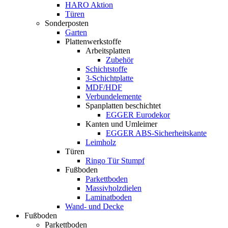
HARO Aktion
Türen
Sonderposten
Garten
Plattenwerkstoffe
Arbeitsplatten
Zubehör
Schichtstoffe
3-Schichtplatte
MDF/HDF
Verbundelemente
Spanplatten beschichtet
EGGER Eurodekor
Kanten und Umleimer
EGGER ABS-Sicherheitskante
Leimholz
Türen
Ringo Tür Stumpf
Fußboden
Parkettboden
Massivholzdielen
Laminatboden
Wand- und Decke
Fußboden
Parkettboden