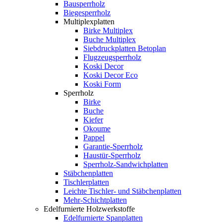
Bausperrholz
Biegesperrholz
Multiplexplatten
Birke Multiplex
Buche Multiplex
Siebdruckplatten Betoplan
Flugzeugsperrholz
Koski Decor
Koski Decor Eco
Koski Form
Sperrholz
Birke
Buche
Kiefer
Okoume
Pappel
Garantie-Sperrholz
Haustür-Sperrholz
Sperrholz-Sandwichplatten
Stäbchenplatten
Tischlerplatten
Leichte Tischler- und Stäbchenplatten
Mehr-Schichtplatten
Edelfurnierte Holzwerkstoffe
Edelfurnierte Spanplatten