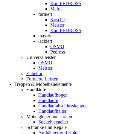
Karl PEDROSS
Mefo
furniert
Kosche
Meister
Karl PEDROSS
massiv
lackiert
OSMO
Pedross
Universalleisten
OSMO
Meister
Zubehör
Furnierte Leisten
Treppen & Möbelbauelemente
Handläufe
Handlaufbögen
Handläufe
Handlaufabschlusskappen
Handlaufhalter
Möbelgleiter und -rollen
Sockelversteller
Schränke und Regale
Aufhänger und Halter