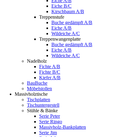
Eiche A/B
Eiche B/C
Kirschbaum A/B
Treppenstufe
Buche gedämpft A/B
Eiche A/B
Wildeiche A/C
Treppenwangenplatte
Buche gedämpft A/B
Eiche A/B
Wildeiche A/C
Nadelholz
Fichte A/B
Fichte B/C
Kiefer A/B
BauBuche
Möbelstollen
Massivholztische
Tischplatten
Tischuntergestell
Stühle & Bänke
Serie Peter
Serie Ringo
Massivholz-Bankplatten
Serie Jim