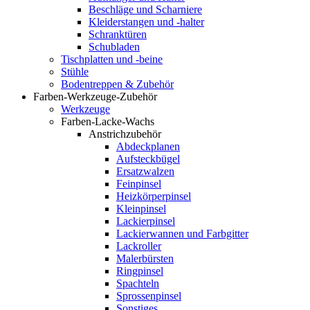
Beschläge und Scharniere
Kleiderstangen und -halter
Schranktüren
Schubladen
Tischplatten und -beine
Stühle
Bodentreppen & Zubehör
Farben-Werkzeuge-Zubehör
Werkzeuge
Farben-Lacke-Wachs
Anstrichzubehör
Abdeckplanen
Aufsteckbügel
Ersatzwalzen
Feinpinsel
Heizkörperpinsel
Kleinpinsel
Lackierpinsel
Lackierwannen und Farbgitter
Lackroller
Malerbürsten
Ringpinsel
Spachteln
Sprossenpinsel
Sonstiges