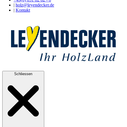
|
holz@leyendecker.de
|
Kontakt
Schliessen