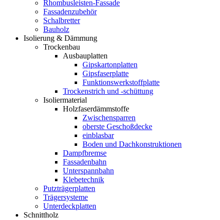
Rhombusleisten-Fassade
Fassadenzubehör
Schalbretter
Bauholz
Isolierung & Dämmung
Trockenbau
Ausbauplatten
Gipskartonplatten
Gipsfaserplatte
Funktionswerkstoffplatte
Trockenstrich und -schüttung
Isoliermaterial
Holzfaserdämmstoffe
Zwischensparren
oberste Geschoßdecke
einblasbar
Boden und Dachkonstruktionen
Dampfbremse
Fassadenbahn
Unterspannbahn
Klebetechnik
Putzträgerplatten
Trägersysteme
Unterdeckplatten
Schnittholz