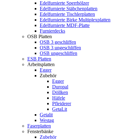
Edelfurnierte Sperrhölzer
Edelfurnierte Stäbchenplatten
Edelfurnierte Tischlerplatten
Edelfurnierte Birke Multiplexplatten
Edelfurnierte MDF-Platte
Furnierdecks
OSB Platten
OSB 3 geschliffen
OSB 3 ungeschliffen
OSB ungeschliffen
ESB Platten
Arbeitsplatten
Egger
Zubehör
Egger
Duropal
Döllken
Häfele
Pfleiderer
GetaLit
Getalit
Westag
Faserplatten
Fensterbänke
Zubehör