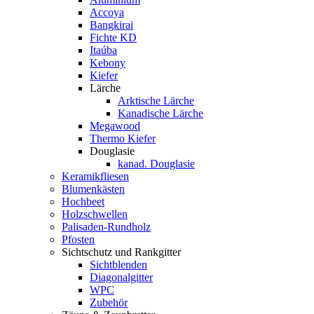
Accoya
Bangkirai
Fichte KD
Itaúba
Kebony
Kiefer
Lärche
Arktische Lärche
Kanadische Lärche
Megawood
Thermo Kiefer
Douglasie
kanad. Douglasie
Keramikfliesen
Blumenkästen
Hochbeet
Holzschwellen
Palisaden-Rundholz
Pfosten
Sichtschutz und Rankgitter
Sichtblenden
Diagonalgitter
WPC
Zubehör