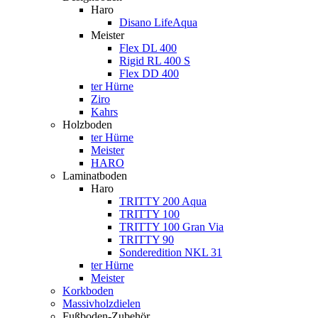
Haro
Disano LifeAqua
Meister
Flex DL 400
Rigid RL 400 S
Flex DD 400
ter Hürne
Ziro
Kahrs
Holzboden
ter Hürne
Meister
HARO
Laminatboden
Haro
TRITTY 200 Aqua
TRITTY 100
TRITTY 100 Gran Via
TRITTY 90
Sonderedition NKL 31
ter Hürne
Meister
Korkboden
Massivholzdielen
Fußboden-Zubehör