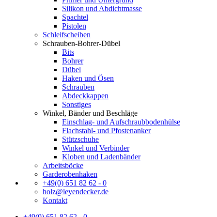
Silikon und Abdichtmasse
Spachtel
Pistolen
Schleifscheiben
Schrauben-Bohrer-Dübel
Bits
Bohrer
Dübel
Haken und Ösen
Schrauben
Abdeckkappen
Sonstiges
Winkel, Bänder und Beschläge
Einschlag- und Aufschraubbodenhülse
Flachstahl- und Pfostenanker
Stützschuhe
Winkel und Verbinder
Kloben und Ladenbänder
Arbeitsböcke
Garderobenhaken
+49(0) 651 82 62 - 0
holz@leyendecker.de
Kontakt
+49(0) 651 82 62 - 0