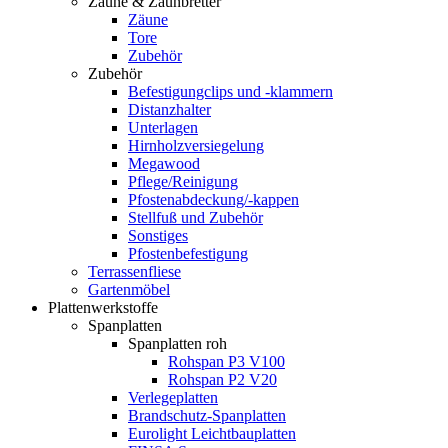
Zäune & Zaunbretter
Zäune
Tore
Zubehör
Zubehör
Befestigungclips und -klammern
Distanzhalter
Unterlagen
Hirnholzversiegelung
Megawood
Pflege/Reinigung
Pfostenabdeckung/-kappen
Stellfuß und Zubehör
Sonstiges
Pfostenbefestigung
Terrassenfliese
Gartenmöbel
Plattenwerkstoffe
Spanplatten
Spanplatten roh
Rohspan P3 V100
Rohspan P2 V20
Verlegeplatten
Brandschutz-Spanplatten
Eurolight Leichtbauplatten