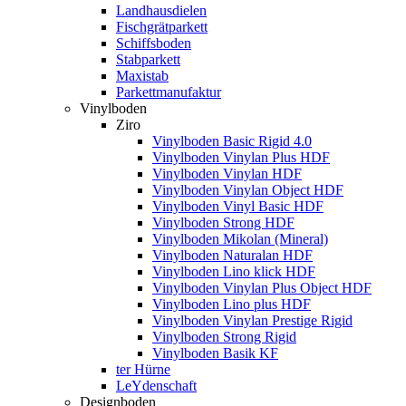
Landhausdielen
Fischgrätparkett
Schiffsboden
Stabparkett
Maxistab
Parkettmanufaktur
Vinylboden
Ziro
Vinylboden Basic Rigid 4.0
Vinylboden Vinylan Plus HDF
Vinylboden Vinylan HDF
Vinylboden Vinylan Object HDF
Vinylboden Vinyl Basic HDF
Vinylboden Strong HDF
Vinylboden Mikolan (Mineral)
Vinylboden Naturalan HDF
Vinylboden Lino klick HDF
Vinylboden Vinylan Plus Object HDF
Vinylboden Lino plus HDF
Vinylboden Vinylan Prestige Rigid
Vinylboden Strong Rigid
Vinylboden Basik KF
ter Hürne
LeYdenschaft
Designboden