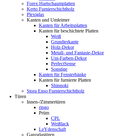
Forex Hartschaumplatten
Kerto Furnierschichtholz
Plexiglas
Kanten und Umleimer
Kanten für Arbeitsplatten
Kanten für beschichtete Platten
Weiß
Grundierkante
Holz-Dekor
Metall- und Fantasie-Dekor
Uni-Farben-Dekor
PerfectSense
Sonstige
Kanten für Fensterbänke
Kanten für furnierte Platten
Shinnoki
Stora Enso Furnierschichtholz
Türen
Innen-/Zimmertüren
ringo
Prüm
CPL
Weißlack
LeYdenschaft
Ganzglastüren