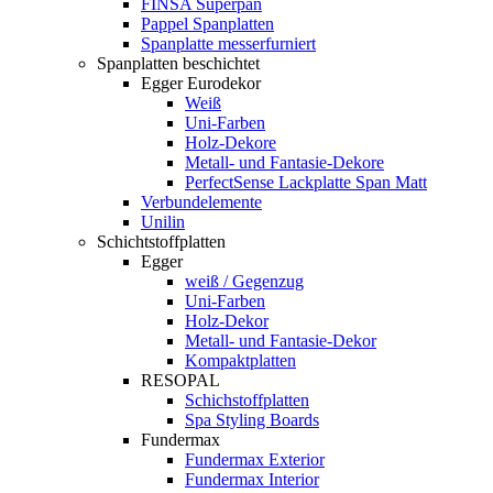
FINSA Superpan
Pappel Spanplatten
Spanplatte messerfurniert
Spanplatten beschichtet
Egger Eurodekor
Weiß
Uni-Farben
Holz-Dekore
Metall- und Fantasie-Dekore
PerfectSense Lackplatte Span Matt
Verbundelemente
Unilin
Schichtstoffplatten
Egger
weiß / Gegenzug
Uni-Farben
Holz-Dekor
Metall- und Fantasie-Dekor
Kompaktplatten
RESOPAL
Schichstoffplatten
Spa Styling Boards
Fundermax
Fundermax Exterior
Fundermax Interior