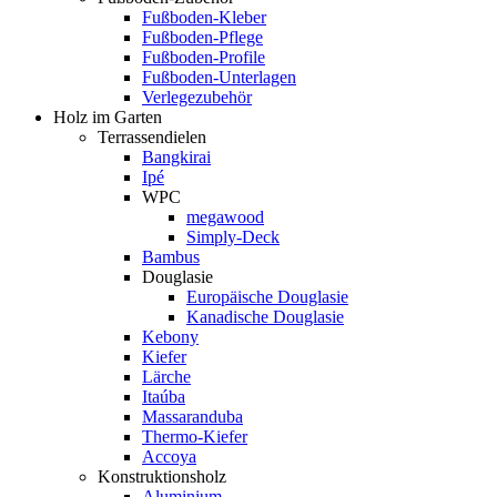
Fußboden-Kleber
Fußboden-Pflege
Fußboden-Profile
Fußboden-Unterlagen
Verlegezubehör
Holz im Garten
Terrassendielen
Bangkirai
Ipé
WPC
megawood
Simply-Deck
Bambus
Douglasie
Europäische Douglasie
Kanadische Douglasie
Kebony
Kiefer
Lärche
Itaúba
Massaranduba
Thermo-Kiefer
Accoya
Konstruktionsholz
Aluminium