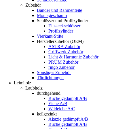
Zubehör
Bänder und Rahmenteile
Montageschaum
Schlösser und Profilzylinder
Einsteckschlösser
Profilzylinder
Vierkant-Stifte
Herstellerzubehör (OEM)
ASTRA Zubehör
Griffwerk Zubehör
Licht & Harmonie Zubehör
PRÜM Zubehör
ringo Zubehör
Sonstiges Zubehör
Türdichtungen
Leimholz
Laubholz
durchgehend
Buche gedämpft A/B
Eiche A/B
Wildeiche A/C
keilgezinkt
Akazie gedämpft A/B
Buche gedämpft A/B