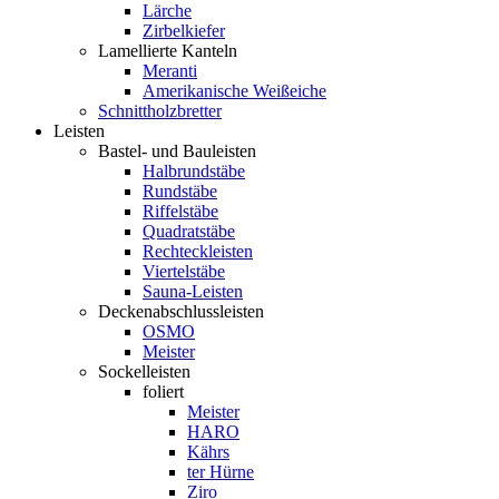
Lärche
Zirbelkiefer
Lamellierte Kanteln
Meranti
Amerikanische Weißeiche
Schnittholzbretter
Leisten
Bastel- und Bauleisten
Halbrundstäbe
Rundstäbe
Riffelstäbe
Quadratstäbe
Rechteckleisten
Viertelstäbe
Sauna-Leisten
Deckenabschlussleisten
OSMO
Meister
Sockelleisten
foliert
Meister
HARO
Kährs
ter Hürne
Ziro