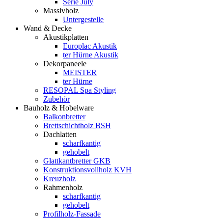
Serie July
Massivholz
Untergestelle
Wand & Decke
Akustikplatten
Europlac Akustik
ter Hürne Akustik
Dekorpaneele
MEISTER
ter Hürne
RESOPAL Spa Styling
Zubehör
Bauholz & Hobelware
Balkonbretter
Brettschichtholz BSH
Dachlatten
scharfkantig
gehobelt
Glattkantbretter GKB
Konstruktionsvollholz KVH
Kreuzholz
Rahmenholz
scharfkantig
gehobelt
Profilholz-Fassade