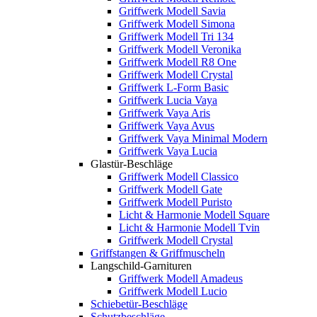
Griffwerk Modell Savia
Griffwerk Modell Simona
Griffwerk Modell Tri 134
Griffwerk Modell Veronika
Griffwerk Modell R8 One
Griffwerk Modell Crystal
Griffwerk L-Form Basic
Griffwerk Lucia Vaya
Griffwerk Vaya Aris
Griffwerk Vaya Avus
Griffwerk Vaya Minimal Modern
Griffwerk Vaya Lucia
Glastür-Beschläge
Griffwerk Modell Classico
Griffwerk Modell Gate
Griffwerk Modell Puristo
Licht & Harmonie Modell Square
Licht & Harmonie Modell Tvin
Griffwerk Modell Crystal
Griffstangen & Griffmuscheln
Langschild-Garnituren
Griffwerk Modell Amadeus
Griffwerk Modell Lucio
Schiebetür-Beschläge
Schutzbeschläge