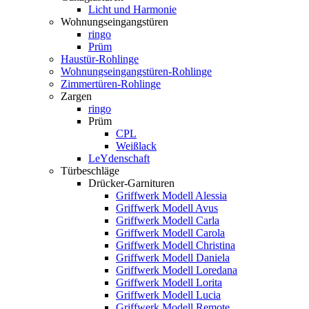
Licht und Harmonie
Wohnungseingangstüren
ringo
Prüm
Haustür-Rohlinge
Wohnungseingangstüren-Rohlinge
Zimmertüren-Rohlinge
Zargen
ringo
Prüm
CPL
Weißlack
LeYdenschaft
Türbeschläge
Drücker-Garnituren
Griffwerk Modell Alessia
Griffwerk Modell Avus
Griffwerk Modell Carla
Griffwerk Modell Carola
Griffwerk Modell Christina
Griffwerk Modell Daniela
Griffwerk Modell Loredana
Griffwerk Modell Lorita
Griffwerk Modell Lucia
Griffwerk Modell Remote