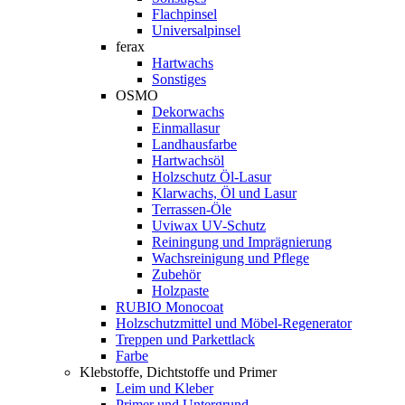
Flachpinsel
Universalpinsel
ferax
Hartwachs
Sonstiges
OSMO
Dekorwachs
Einmallasur
Landhausfarbe
Hartwachsöl
Holzschutz Öl-Lasur
Klarwachs, Öl und Lasur
Terrassen-Öle
Uviwax UV-Schutz
Reiningung und Imprägnierung
Wachsreinigung und Pflege
Zubehör
Holzpaste
RUBIO Monocoat
Holzschutzmittel und Möbel-Regenerator
Treppen und Parkettlack
Farbe
Klebstoffe, Dichtstoffe und Primer
Leim und Kleber
Primer und Untergrund