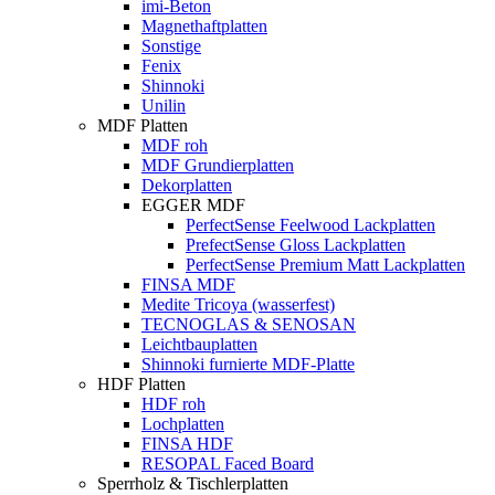
imi-Beton
Magnethaftplatten
Sonstige
Fenix
Shinnoki
Unilin
MDF Platten
MDF roh
MDF Grundierplatten
Dekorplatten
EGGER MDF
PerfectSense Feelwood Lackplatten
PrefectSense Gloss Lackplatten
PerfectSense Premium Matt Lackplatten
FINSA MDF
Medite Tricoya (wasserfest)
TECNOGLAS & SENOSAN
Leichtbauplatten
Shinnoki furnierte MDF-Platte
HDF Platten
HDF roh
Lochplatten
FINSA HDF
RESOPAL Faced Board
Sperrholz & Tischlerplatten