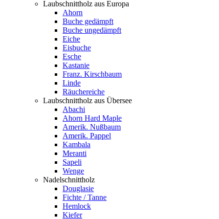
Laubschnittholz aus Europa
Ahorn
Buche gedämpft
Buche ungedämpft
Eiche
Eisbuche
Esche
Kastanie
Franz. Kirschbaum
Linde
Räuchereiche
Laubschnittholz aus Übersee
Abachi
Ahorn Hard Maple
Amerik. Nußbaum
Amerik. Pappel
Kambala
Meranti
Sapeli
Wenge
Nadelschnittholz
Douglasie
Fichte / Tanne
Hemlock
Kiefer