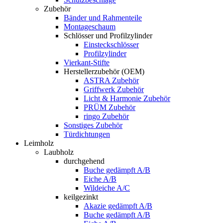
Zubehör
Bänder und Rahmenteile
Montageschaum
Schlösser und Profilzylinder
Einsteckschlösser
Profilzylinder
Vierkant-Stifte
Herstellerzubehör (OEM)
ASTRA Zubehör
Griffwerk Zubehör
Licht & Harmonie Zubehör
PRÜM Zubehör
ringo Zubehör
Sonstiges Zubehör
Türdichtungen
Leimholz
Laubholz
durchgehend
Buche gedämpft A/B
Eiche A/B
Wildeiche A/C
keilgezinkt
Akazie gedämpft A/B
Buche gedämpft A/B