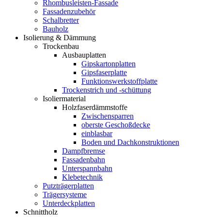
Rhombusleisten-Fassade
Fassadenzubehör
Schalbretter
Bauholz
Isolierung & Dämmung
Trockenbau
Ausbauplatten
Gipskartonplatten
Gipsfaserplatte
Funktionswerkstoffplatte
Trockenstrich und -schüttung
Isoliermaterial
Holzfaserdämmstoffe
Zwischensparren
oberste Geschoßdecke
einblasbar
Boden und Dachkonstruktionen
Dampfbremse
Fassadenbahn
Unterspannbahn
Klebetechnik
Putzträgerplatten
Trägersysteme
Unterdeckplatten
Schnittholz