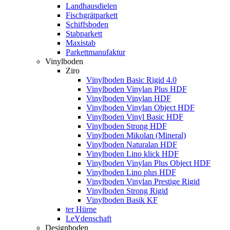
Landhausdielen
Fischgrätparkett
Schiffsboden
Stabparkett
Maxistab
Parkettmanufaktur
Vinylboden
Ziro
Vinylboden Basic Rigid 4.0
Vinylboden Vinylan Plus HDF
Vinylboden Vinylan HDF
Vinylboden Vinylan Object HDF
Vinylboden Vinyl Basic HDF
Vinylboden Strong HDF
Vinylboden Mikolan (Mineral)
Vinylboden Naturalan HDF
Vinylboden Lino klick HDF
Vinylboden Vinylan Plus Object HDF
Vinylboden Lino plus HDF
Vinylboden Vinylan Prestige Rigid
Vinylboden Strong Rigid
Vinylboden Basik KF
ter Hürne
LeYdenschaft
Designboden