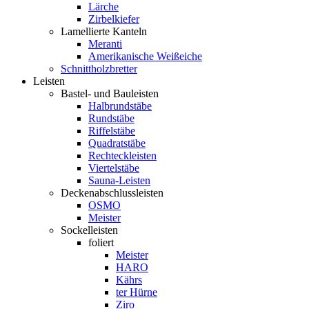
Lärche
Zirbelkiefer
Lamellierte Kanteln
Meranti
Amerikanische Weißeiche
Schnittholzbretter
Leisten
Bastel- und Bauleisten
Halbrundstäbe
Rundstäbe
Riffelstäbe
Quadratstäbe
Rechteckleisten
Viertelstäbe
Sauna-Leisten
Deckenabschlussleisten
OSMO
Meister
Sockelleisten
foliert
Meister
HARO
Kährs
ter Hürne
Ziro