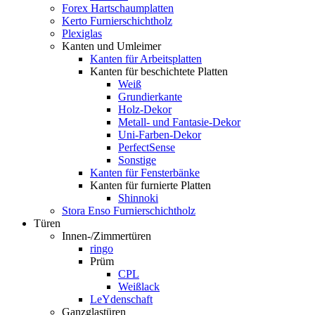
Forex Hartschaumplatten
Kerto Furnierschichtholz
Plexiglas
Kanten und Umleimer
Kanten für Arbeitsplatten
Kanten für beschichtete Platten
Weiß
Grundierkante
Holz-Dekor
Metall- und Fantasie-Dekor
Uni-Farben-Dekor
PerfectSense
Sonstige
Kanten für Fensterbänke
Kanten für furnierte Platten
Shinnoki
Stora Enso Furnierschichtholz
Türen
Innen-/Zimmertüren
ringo
Prüm
CPL
Weißlack
LeYdenschaft
Ganzglastüren