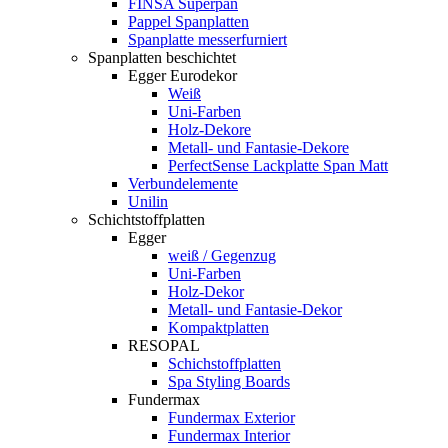
FINSA Superpan
Pappel Spanplatten
Spanplatte messerfurniert
Spanplatten beschichtet
Egger Eurodekor
Weiß
Uni-Farben
Holz-Dekore
Metall- und Fantasie-Dekore
PerfectSense Lackplatte Span Matt
Verbundelemente
Unilin
Schichtstoffplatten
Egger
weiß / Gegenzug
Uni-Farben
Holz-Dekor
Metall- und Fantasie-Dekor
Kompaktplatten
RESOPAL
Schichstoffplatten
Spa Styling Boards
Fundermax
Fundermax Exterior
Fundermax Interior