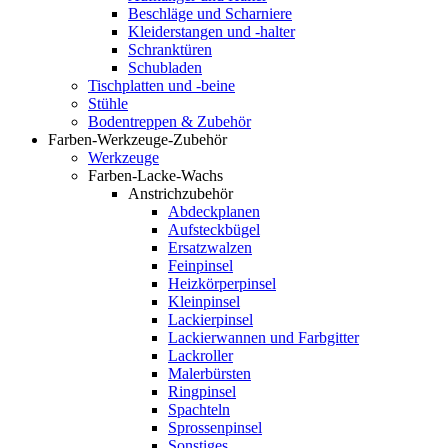
Beschläge und Scharniere
Kleiderstangen und -halter
Schranktüren
Schubladen
Tischplatten und -beine
Stühle
Bodentreppen & Zubehör
Farben-Werkzeuge-Zubehör
Werkzeuge
Farben-Lacke-Wachs
Anstrichzubehör
Abdeckplanen
Aufsteckbügel
Ersatzwalzen
Feinpinsel
Heizkörperpinsel
Kleinpinsel
Lackierpinsel
Lackierwannen und Farbgitter
Lackroller
Malerbürsten
Ringpinsel
Spachteln
Sprossenpinsel
Sonstiges