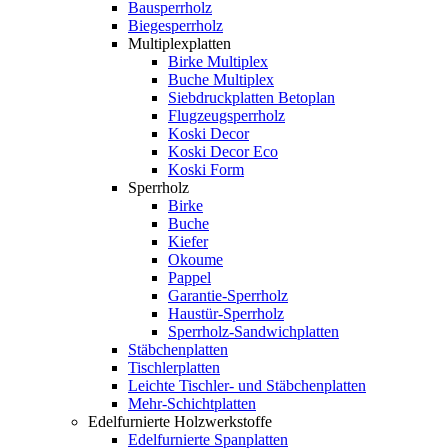
Bausperrholz
Biegesperrholz
Multiplexplatten
Birke Multiplex
Buche Multiplex
Siebdruckplatten Betoplan
Flugzeugsperrholz
Koski Decor
Koski Decor Eco
Koski Form
Sperrholz
Birke
Buche
Kiefer
Okoume
Pappel
Garantie-Sperrholz
Haustür-Sperrholz
Sperrholz-Sandwichplatten
Stäbchenplatten
Tischlerplatten
Leichte Tischler- und Stäbchenplatten
Mehr-Schichtplatten
Edelfurnierte Holzwerkstoffe
Edelfurnierte Spanplatten