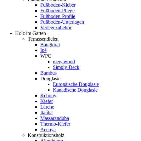
Fußboden-Kleber
Fußboden-Pflege
Fußboden-Profile
Fußboden-Unterlagen
Verlegezubehör
Holz im Garten
Terrassendielen
Bangkirai
Ipé
WPC
megawood
Simply-Deck
Bambus
Douglasie
Europäische Douglasie
Kanadische Douglasie
Kebony
Kiefer
Lärche
Itaúba
Massaranduba
Thermo-Kiefer
Accoya
Konstruktionsholz
Aluminium