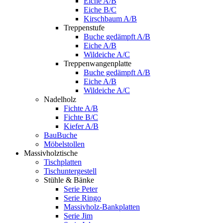
Eiche A/B
Eiche B/C
Kirschbaum A/B
Treppenstufe
Buche gedämpft A/B
Eiche A/B
Wildeiche A/C
Treppenwangenplatte
Buche gedämpft A/B
Eiche A/B
Wildeiche A/C
Nadelholz
Fichte A/B
Fichte B/C
Kiefer A/B
BauBuche
Möbelstollen
Massivholztische
Tischplatten
Tischuntergestell
Stühle & Bänke
Serie Peter
Serie Ringo
Massivholz-Bankplatten
Serie Jim