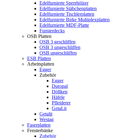
Edelfurnierte Sperrhölzer
Edelfurnierte Stäbchenplatten
Edelfurnierte Tischlerplatten
Edelfurnierte Birke Multiplexplatten
Edelfurnierte MDF-Platte
Furnierdecks
OSB Platten
OSB 3 geschliffen
OSB 3 ungeschliffen
OSB ungeschliffen
ESB Platten
Arbeitsplatten
Egger
Zubehör
Egger
Duropal
Döllken
Häfele
Pfleiderer
GetaLit
Getalit
Westag
Faserplatten
Fensterbänke
Zubehör