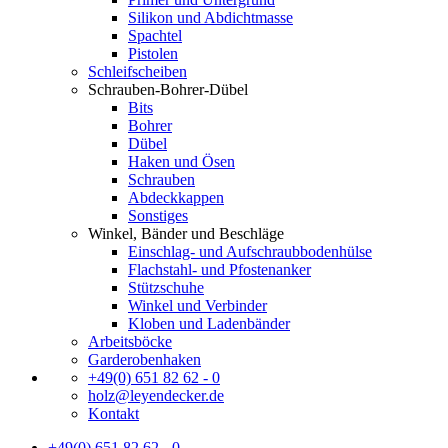
Silikon und Abdichtmasse
Spachtel
Pistolen
Schleifscheiben
Schrauben-Bohrer-Dübel
Bits
Bohrer
Dübel
Haken und Ösen
Schrauben
Abdeckkappen
Sonstiges
Winkel, Bänder und Beschläge
Einschlag- und Aufschraubbodenhülse
Flachstahl- und Pfostenanker
Stützschuhe
Winkel und Verbinder
Kloben und Ladenbänder
Arbeitsböcke
Garderobenhaken
+49(0) 651 82 62 - 0
holz@leyendecker.de
Kontakt
+49(0) 651 82 62 - 0