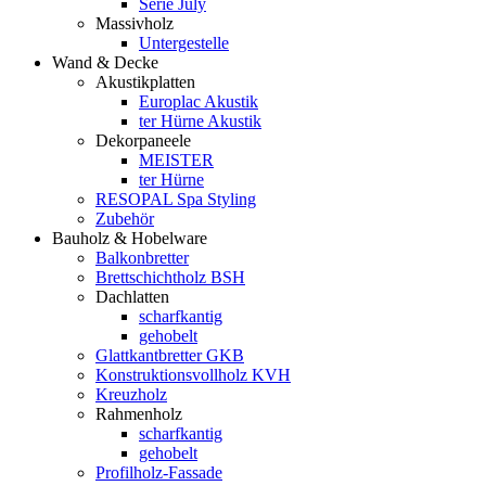
Serie July
Massivholz
Untergestelle
Wand & Decke
Akustikplatten
Europlac Akustik
ter Hürne Akustik
Dekorpaneele
MEISTER
ter Hürne
RESOPAL Spa Styling
Zubehör
Bauholz & Hobelware
Balkonbretter
Brettschichtholz BSH
Dachlatten
scharfkantig
gehobelt
Glattkantbretter GKB
Konstruktionsvollholz KVH
Kreuzholz
Rahmenholz
scharfkantig
gehobelt
Profilholz-Fassade