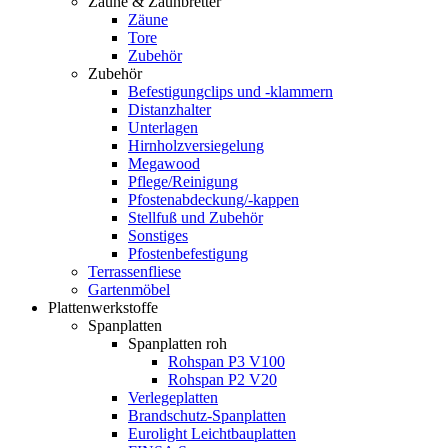
Zäune & Zaunbretter
Zäune
Tore
Zubehör
Zubehör
Befestigungclips und -klammern
Distanzhalter
Unterlagen
Hirnholzversiegelung
Megawood
Pflege/Reinigung
Pfostenabdeckung/-kappen
Stellfuß und Zubehör
Sonstiges
Pfostenbefestigung
Terrassenfliese
Gartenmöbel
Plattenwerkstoffe
Spanplatten
Spanplatten roh
Rohspan P3 V100
Rohspan P2 V20
Verlegeplatten
Brandschutz-Spanplatten
Eurolight Leichtbauplatten