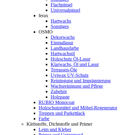
Flachpinsel
Universalpinsel
ferax
Hartwachs
Sonstiges
OSMO
Dekorwachs
Einmallasur
Landhausfarbe
Hartwachsöl
Holzschutz Öl-Lasur
Klarwachs, Öl und Lasur
Terrassen-Öle
Uviwax UV-Schutz
Reiningung und Imprägnierung
Wachsreinigung und Pflege
Zubehör
Holzpaste
RUBIO Monocoat
Holzschutzmittel und Möbel-Regenerator
Treppen und Parkettlack
Farbe
Klebstoffe, Dichtstoffe und Primer
Leim und Kleber
Primer und Untergrund