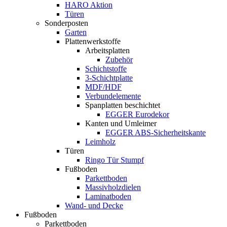
HARO Aktion
Türen
Sonderposten
Garten
Plattenwerkstoffe
Arbeitsplatten
Zubehör
Schichtstoffe
3-Schichtplatte
MDF/HDF
Verbundelemente
Spanplatten beschichtet
EGGER Eurodekor
Kanten und Umleimer
EGGER ABS-Sicherheitskante
Leimholz
Türen
Ringo Tür Stumpf
Fußboden
Parkettboden
Massivholzdielen
Laminatboden
Wand- und Decke
Fußboden
Parkettboden