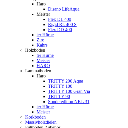
Haro
Disano LifeAqua
Meister
Flex DL 400
Rigid RL 400 S
Flex DD 400
ter Hürne
Ziro
Kahrs
Holzboden
ter Hürne
Meister
HARO
Laminatboden
Haro
TRITTY 200 Aqua
TRITTY 100
TRITTY 100 Gran Via
TRITTY 90
Sonderedition NKL 31
ter Hürne
Meister
Korkboden
Massivholzdielen
Fußboden-Zubehör