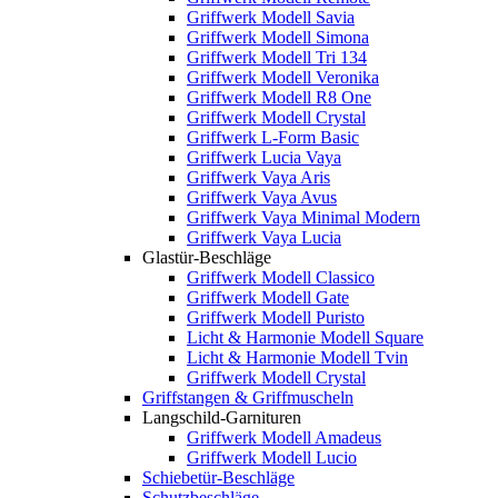
Griffwerk Modell Savia
Griffwerk Modell Simona
Griffwerk Modell Tri 134
Griffwerk Modell Veronika
Griffwerk Modell R8 One
Griffwerk Modell Crystal
Griffwerk L-Form Basic
Griffwerk Lucia Vaya
Griffwerk Vaya Aris
Griffwerk Vaya Avus
Griffwerk Vaya Minimal Modern
Griffwerk Vaya Lucia
Glastür-Beschläge
Griffwerk Modell Classico
Griffwerk Modell Gate
Griffwerk Modell Puristo
Licht & Harmonie Modell Square
Licht & Harmonie Modell Tvin
Griffwerk Modell Crystal
Griffstangen & Griffmuscheln
Langschild-Garnituren
Griffwerk Modell Amadeus
Griffwerk Modell Lucio
Schiebetür-Beschläge
Schutzbeschläge