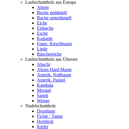
Laubschnittholz aus Europa
Ahorn
Buche gedämpft
Buche ungedämpft
Eiche
Eisbuche
Esche
Kastanie
Franz. Kirschbaum
Linde
Räuchereiche
Laubschnittholz aus Übersee
Abachi
Ahorn Hard Maple
Amerik. Nußbaum
Amerik. Pappel
Kambala
Meranti
Sapeli
Wenge
Nadelschnittholz
Douglasie
Fichte / Tanne
Hemlock
Kiefer