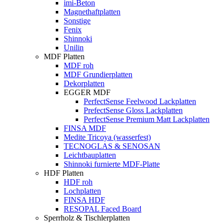
imi-Beton
Magnethaftplatten
Sonstige
Fenix
Shinnoki
Unilin
MDF Platten
MDF roh
MDF Grundierplatten
Dekorplatten
EGGER MDF
PerfectSense Feelwood Lackplatten
PrefectSense Gloss Lackplatten
PerfectSense Premium Matt Lackplatten
FINSA MDF
Medite Tricoya (wasserfest)
TECNOGLAS & SENOSAN
Leichtbauplatten
Shinnoki furnierte MDF-Platte
HDF Platten
HDF roh
Lochplatten
FINSA HDF
RESOPAL Faced Board
Sperrholz & Tischlerplatten