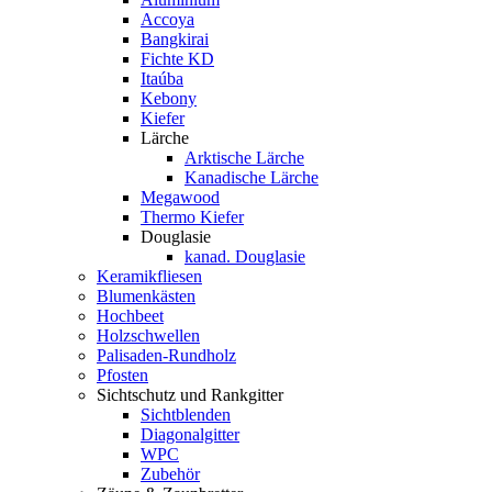
Accoya
Bangkirai
Fichte KD
Itaúba
Kebony
Kiefer
Lärche
Arktische Lärche
Kanadische Lärche
Megawood
Thermo Kiefer
Douglasie
kanad. Douglasie
Keramikfliesen
Blumenkästen
Hochbeet
Holzschwellen
Palisaden-Rundholz
Pfosten
Sichtschutz und Rankgitter
Sichtblenden
Diagonalgitter
WPC
Zubehör