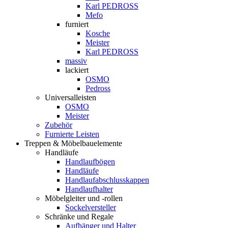
Karl PEDROSS
Mefo
furniert
Kosche
Meister
Karl PEDROSS
massiv
lackiert
OSMO
Pedross
Universalleisten
OSMO
Meister
Zubehör
Furnierte Leisten
Treppen & Möbelbauelemente
Handläufe
Handlaufbögen
Handläufe
Handlaufabschlusskappen
Handlaufhalter
Möbelgleiter und -rollen
Sockelversteller
Schränke und Regale
Aufhänger und Halter