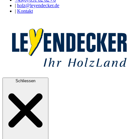
|
holz@leyendecker.de
|
Kontakt
Schliessen