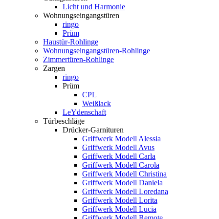
Licht und Harmonie
Wohnungseingangstüren
ringo
Prüm
Haustür-Rohlinge
Wohnungseingangstüren-Rohlinge
Zimmertüren-Rohlinge
Zargen
ringo
Prüm
CPL
Weißlack
LeYdenschaft
Türbeschläge
Drücker-Garnituren
Griffwerk Modell Alessia
Griffwerk Modell Avus
Griffwerk Modell Carla
Griffwerk Modell Carola
Griffwerk Modell Christina
Griffwerk Modell Daniela
Griffwerk Modell Loredana
Griffwerk Modell Lorita
Griffwerk Modell Lucia
Griffwerk Modell Remote