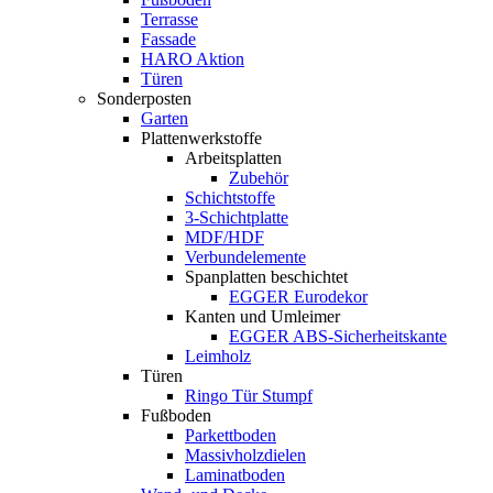
Terrasse
Fassade
HARO Aktion
Türen
Sonderposten
Garten
Plattenwerkstoffe
Arbeitsplatten
Zubehör
Schichtstoffe
3-Schichtplatte
MDF/HDF
Verbundelemente
Spanplatten beschichtet
EGGER Eurodekor
Kanten und Umleimer
EGGER ABS-Sicherheitskante
Leimholz
Türen
Ringo Tür Stumpf
Fußboden
Parkettboden
Massivholzdielen
Laminatboden