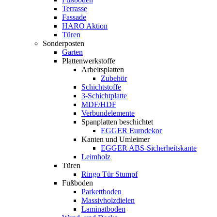
Terrasse
Fassade
HARO Aktion
Türen
Sonderposten
Garten
Plattenwerkstoffe
Arbeitsplatten
Zubehör
Schichtstoffe
3-Schichtplatte
MDF/HDF
Verbundelemente
Spanplatten beschichtet
EGGER Eurodekor
Kanten und Umleimer
EGGER ABS-Sicherheitskante
Leimholz
Türen
Ringo Tür Stumpf
Fußboden
Parkettboden
Massivholzdielen
Laminatboden