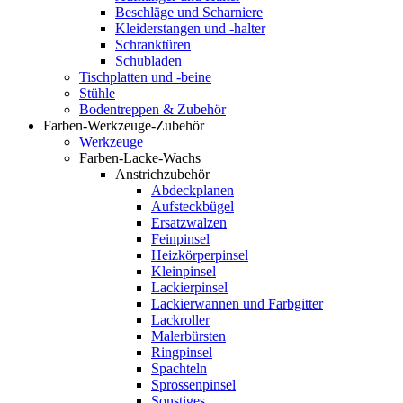
Beschläge und Scharniere
Kleiderstangen und -halter
Schranktüren
Schubladen
Tischplatten und -beine
Stühle
Bodentreppen & Zubehör
Farben-Werkzeuge-Zubehör
Werkzeuge
Farben-Lacke-Wachs
Anstrichzubehör
Abdeckplanen
Aufsteckbügel
Ersatzwalzen
Feinpinsel
Heizkörperpinsel
Kleinpinsel
Lackierpinsel
Lackierwannen und Farbgitter
Lackroller
Malerbürsten
Ringpinsel
Spachteln
Sprossenpinsel
Sonstiges