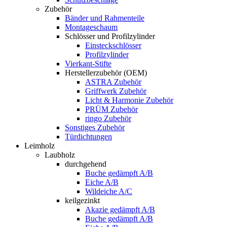
Zubehör
Bänder und Rahmenteile
Montageschaum
Schlösser und Profilzylinder
Einsteckschlösser
Profilzylinder
Vierkant-Stifte
Herstellerzubehör (OEM)
ASTRA Zubehör
Griffwerk Zubehör
Licht & Harmonie Zubehör
PRÜM Zubehör
ringo Zubehör
Sonstiges Zubehör
Türdichtungen
Leimholz
Laubholz
durchgehend
Buche gedämpft A/B
Eiche A/B
Wildeiche A/C
keilgezinkt
Akazie gedämpft A/B
Buche gedämpft A/B