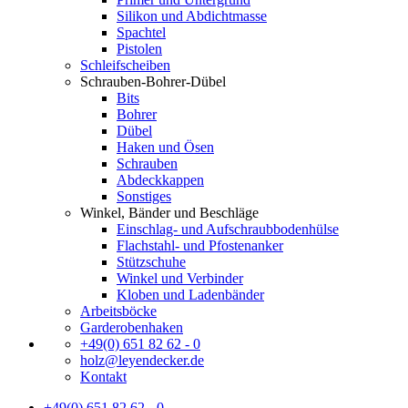
Silikon und Abdichtmasse
Spachtel
Pistolen
Schleifscheiben
Schrauben-Bohrer-Dübel
Bits
Bohrer
Dübel
Haken und Ösen
Schrauben
Abdeckkappen
Sonstiges
Winkel, Bänder und Beschläge
Einschlag- und Aufschraubbodenhülse
Flachstahl- und Pfostenanker
Stützschuhe
Winkel und Verbinder
Kloben und Ladenbänder
Arbeitsböcke
Garderobenhaken
+49(0) 651 82 62 - 0
holz@leyendecker.de
Kontakt
+49(0) 651 82 62 - 0