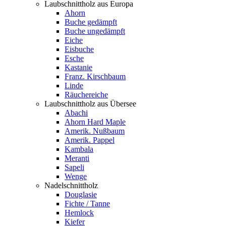
Laubschnittholz aus Europa
Ahorn
Buche gedämpft
Buche ungedämpft
Eiche
Eisbuche
Esche
Kastanie
Franz. Kirschbaum
Linde
Räuchereiche
Laubschnittholz aus Übersee
Abachi
Ahorn Hard Maple
Amerik. Nußbaum
Amerik. Pappel
Kambala
Meranti
Sapeli
Wenge
Nadelschnittholz
Douglasie
Fichte / Tanne
Hemlock
Kiefer