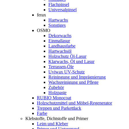
Flachpinsel
Universalpinsel
ferax
Hartwachs
Sonstiges
OSMO
Dekorwachs
Einmallasur
Landhausfarbe
Hartwachsöl
Holzschutz Öl-Lasur
Klarwachs, Öl und Lasur
Terrassen-Öle
Uviwax UV-Schutz
Reiningung und Imprägnierung
Wachsreinigung und Pflege
Zubehör
Holzpaste
RUBIO Monocoat
Holzschutzmittel und Möbel-Regenerator
Treppen und Parkettlack
Farbe
Klebstoffe, Dichtstoffe und Primer
Leim und Kleber
Primer und Untergrund