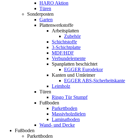
HARO Aktion
Türen
Sonderposten
Garten
Plattenwerkstoffe
Arbeitsplatten
Zubehör
Schichtstoffe
3-Schichtplatte
MDF/HDF
Verbundelemente
Spanplatten beschichtet
EGGER Eurodekor
Kanten und Umleimer
EGGER ABS-Sicherheitskante
Leimholz
Türen
Ringo Tür Stumpf
Fußboden
Parkettboden
Massivholzdielen
Laminatboden
Wand- und Decke
Fußboden
Parkettboden