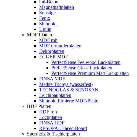
imi-Beton
Magnethaftplatten
Sonstige
Fenix
Shinnoki
Unilin
MDF Platten
MDF roh
MDF Grundierplatten
Dekorplatten
EGGER MDF
PerfectSense Feelwood Lackplatten
PrefectSense Gloss Lackplatten
PerfectSense Premium Matt Lackplatten
FINSA MDF
Medite Tricoya (wasserfest)
TECNOGLAS & SENOSAN
Leichtbauplatten
Shinnoki furnierte MDF-Platte
HDF Platten
HDF roh
Lochplatten
FINSA HDF
RESOPAL Faced Board
Sperrholz & Tischlerplatten