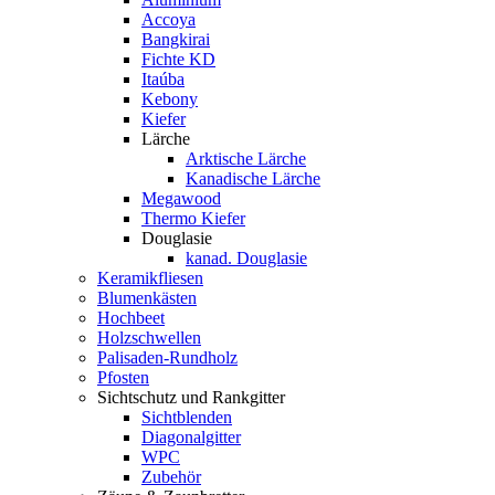
Accoya
Bangkirai
Fichte KD
Itaúba
Kebony
Kiefer
Lärche
Arktische Lärche
Kanadische Lärche
Megawood
Thermo Kiefer
Douglasie
kanad. Douglasie
Keramikfliesen
Blumenkästen
Hochbeet
Holzschwellen
Palisaden-Rundholz
Pfosten
Sichtschutz und Rankgitter
Sichtblenden
Diagonalgitter
WPC
Zubehör