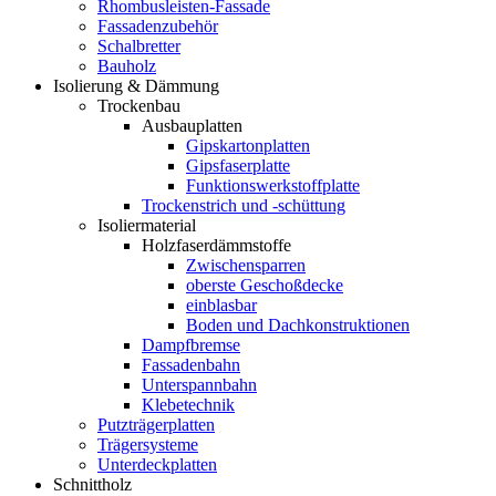
Rhombusleisten-Fassade
Fassadenzubehör
Schalbretter
Bauholz
Isolierung & Dämmung
Trockenbau
Ausbauplatten
Gipskartonplatten
Gipsfaserplatte
Funktionswerkstoffplatte
Trockenstrich und -schüttung
Isoliermaterial
Holzfaserdämmstoffe
Zwischensparren
oberste Geschoßdecke
einblasbar
Boden und Dachkonstruktionen
Dampfbremse
Fassadenbahn
Unterspannbahn
Klebetechnik
Putzträgerplatten
Trägersysteme
Unterdeckplatten
Schnittholz