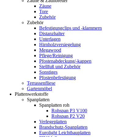
Zäune & Zaunbretter
Zäune
Tore
Zubehör
Zubehör
Befestigungclips und -klammern
Distanzhalter
Unterlagen
Hirnholzversiegelung
Megawood
Pflege/Reinigung
Pfostenabdeckung/-kappen
Stellfuß und Zubehör
Sonstiges
Pfostenbefestigung
Terrassenfliese
Gartenmöbel
Plattenwerkstoffe
Spanplatten
Spanplatten roh
Rohspan P3 V100
Rohspan P2 V20
Verlegeplatten
Brandschutz-Spanplatten
Eurolight Leichtbauplatten