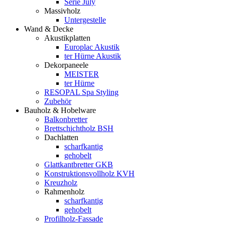
Serie July
Massivholz
Untergestelle
Wand & Decke
Akustikplatten
Europlac Akustik
ter Hürne Akustik
Dekorpaneele
MEISTER
ter Hürne
RESOPAL Spa Styling
Zubehör
Bauholz & Hobelware
Balkonbretter
Brettschichtholz BSH
Dachlatten
scharfkantig
gehobelt
Glattkantbretter GKB
Konstruktionsvollholz KVH
Kreuzholz
Rahmenholz
scharfkantig
gehobelt
Profilholz-Fassade