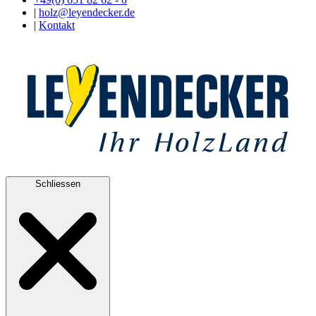
|
holz@leyendecker.de
|
Kontakt
Schliessen