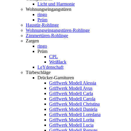
Licht und Harmonie
Wohnungseingangstüren
ringo
Prüm
Haustür-Rohlinge
Wohnungseingangstüren-Rohlinge
Zimmertüren-Rohlinge
Zargen
ringo
Prüm
CPL
Weißlack
LeYdenschaft
Türbeschläge
Drücker-Garnituren
Griffwerk Modell Alessia
Griffwerk Modell Avus
Griffwerk Modell Carla
Griffwerk Modell Carola
Griffwerk Modell Christina
Griffwerk Modell Daniela
Griffwerk Modell Loredana
Griffwerk Modell Lorita
Griffwerk Modell Lucia
Griffwerk Modell Remote