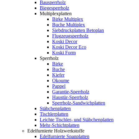
Bausperrholz
Biegesperrholz
Multiplexplatten
Birke Multiplex
Buche Multiplex
Siebdruckplatten Betoplan
Flugzeugsperrholz
Koski Decor
Koski Decor Eco
Koski Form
Sperrholz
Birke
Buche
Kiefer
Okoume
Pappel
Garantie-Sperrholz
Haustür-Sperrholz
Sperrholz-Sandwichplatten
Stäbchenplatten
Tischlerplatten
Leichte Tischler- und Stäbchenplatten
Mehr-Schichtplatten
Edelfurnierte Holzwerkstoffe
Edelfurnierte Spanplatten