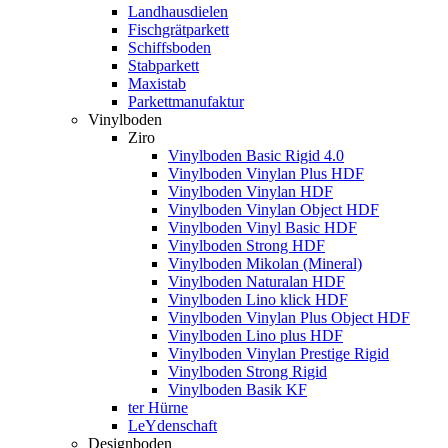
Landhausdielen
Fischgrätparkett
Schiffsboden
Stabparkett
Maxistab
Parkettmanufaktur
Vinylboden
Ziro
Vinylboden Basic Rigid 4.0
Vinylboden Vinylan Plus HDF
Vinylboden Vinylan HDF
Vinylboden Vinylan Object HDF
Vinylboden Vinyl Basic HDF
Vinylboden Strong HDF
Vinylboden Mikolan (Mineral)
Vinylboden Naturalan HDF
Vinylboden Lino klick HDF
Vinylboden Vinylan Plus Object HDF
Vinylboden Lino plus HDF
Vinylboden Vinylan Prestige Rigid
Vinylboden Strong Rigid
Vinylboden Basik KF
ter Hürne
LeYdenschaft
Designboden