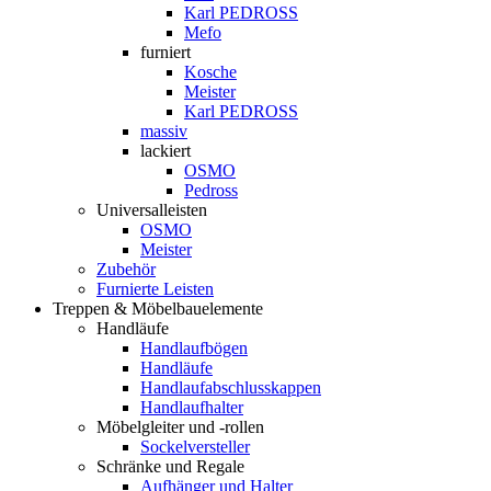
Karl PEDROSS
Mefo
furniert
Kosche
Meister
Karl PEDROSS
massiv
lackiert
OSMO
Pedross
Universalleisten
OSMO
Meister
Zubehör
Furnierte Leisten
Treppen & Möbelbauelemente
Handläufe
Handlaufbögen
Handläufe
Handlaufabschlusskappen
Handlaufhalter
Möbelgleiter und -rollen
Sockelversteller
Schränke und Regale
Aufhänger und Halter