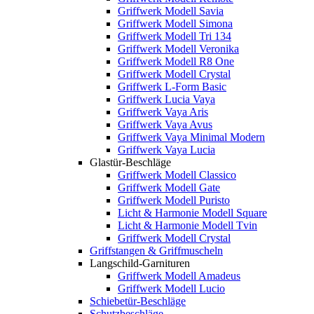
Griffwerk Modell Savia
Griffwerk Modell Simona
Griffwerk Modell Tri 134
Griffwerk Modell Veronika
Griffwerk Modell R8 One
Griffwerk Modell Crystal
Griffwerk L-Form Basic
Griffwerk Lucia Vaya
Griffwerk Vaya Aris
Griffwerk Vaya Avus
Griffwerk Vaya Minimal Modern
Griffwerk Vaya Lucia
Glastür-Beschläge
Griffwerk Modell Classico
Griffwerk Modell Gate
Griffwerk Modell Puristo
Licht & Harmonie Modell Square
Licht & Harmonie Modell Tvin
Griffwerk Modell Crystal
Griffstangen & Griffmuscheln
Langschild-Garnituren
Griffwerk Modell Amadeus
Griffwerk Modell Lucio
Schiebetür-Beschläge
Schutzbeschläge