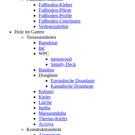
Fußboden-Kleber
Fußboden-Pflege
Fußboden-Profile
Fußboden-Unterlagen
Verlegezubehör
Holz im Garten
Terrassendielen
Bangkirai
Ipé
WPC
megawood
Simply-Deck
Bambus
Douglasie
Europäische Douglasie
Kanadische Douglasie
Kebony
Kiefer
Lärche
Itaúba
Massaranduba
Thermo-Kiefer
Accoya
Konstruktionsholz
Aluminium