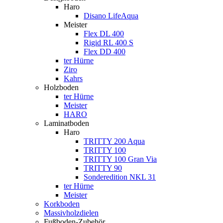
Haro
Disano LifeAqua
Meister
Flex DL 400
Rigid RL 400 S
Flex DD 400
ter Hürne
Ziro
Kahrs
Holzboden
ter Hürne
Meister
HARO
Laminatboden
Haro
TRITTY 200 Aqua
TRITTY 100
TRITTY 100 Gran Via
TRITTY 90
Sonderedition NKL 31
ter Hürne
Meister
Korkboden
Massivholzdielen
Fußboden-Zubehör