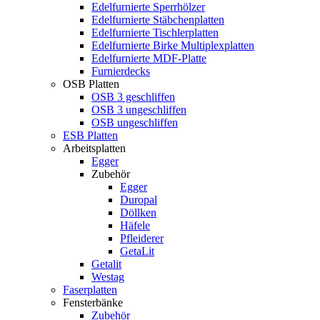
Edelfurnierte Sperrhölzer
Edelfurnierte Stäbchenplatten
Edelfurnierte Tischlerplatten
Edelfurnierte Birke Multiplexplatten
Edelfurnierte MDF-Platte
Furnierdecks
OSB Platten
OSB 3 geschliffen
OSB 3 ungeschliffen
OSB ungeschliffen
ESB Platten
Arbeitsplatten
Egger
Zubehör
Egger
Duropal
Döllken
Häfele
Pfleiderer
GetaLit
Getalit
Westag
Faserplatten
Fensterbänke
Zubehör