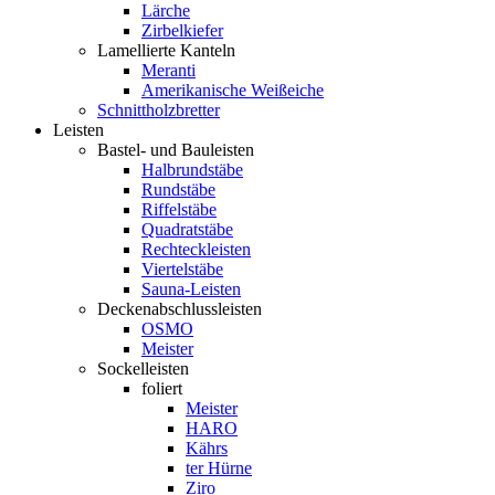
Lärche
Zirbelkiefer
Lamellierte Kanteln
Meranti
Amerikanische Weißeiche
Schnittholzbretter
Leisten
Bastel- und Bauleisten
Halbrundstäbe
Rundstäbe
Riffelstäbe
Quadratstäbe
Rechteckleisten
Viertelstäbe
Sauna-Leisten
Deckenabschlussleisten
OSMO
Meister
Sockelleisten
foliert
Meister
HARO
Kährs
ter Hürne
Ziro