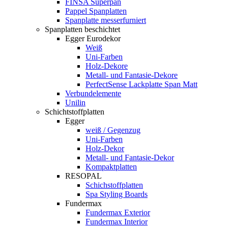
FINSA Superpan
Pappel Spanplatten
Spanplatte messerfurniert
Spanplatten beschichtet
Egger Eurodekor
Weiß
Uni-Farben
Holz-Dekore
Metall- und Fantasie-Dekore
PerfectSense Lackplatte Span Matt
Verbundelemente
Unilin
Schichtstoffplatten
Egger
weiß / Gegenzug
Uni-Farben
Holz-Dekor
Metall- und Fantasie-Dekor
Kompaktplatten
RESOPAL
Schichstoffplatten
Spa Styling Boards
Fundermax
Fundermax Exterior
Fundermax Interior