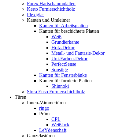
Forex Hartschaumplatten
Kerto Furnierschichtholz
Plexiglas
Kanten und Umleimer
Kanten für Arbeitsplatten
Kanten für beschichtete Platten
Weiß
Grundierkante
Holz-Dekor
Metall- und Fantasie-Dekor
Uni-Farben-Dekor
PerfectSense
Sonstige
Kanten für Fensterbänke
Kanten für furnierte Platten
Shinnoki
Stora Enso Furnierschichtholz
Türen
Innen-/Zimmertüren
ringo
Prüm
CPL
Weißlack
LeYdenschaft
Ganzglastüren