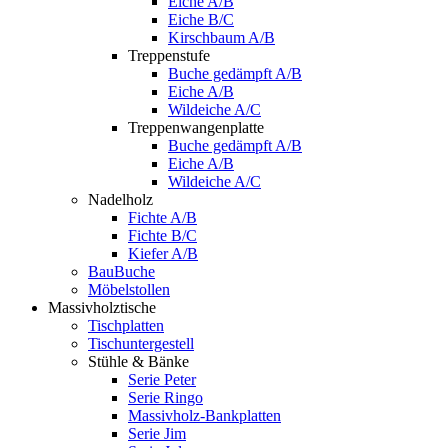
Eiche A/B
Eiche B/C
Kirschbaum A/B
Treppenstufe
Buche gedämpft A/B
Eiche A/B
Wildeiche A/C
Treppenwangenplatte
Buche gedämpft A/B
Eiche A/B
Wildeiche A/C
Nadelholz
Fichte A/B
Fichte B/C
Kiefer A/B
BauBuche
Möbelstollen
Massivholztische
Tischplatten
Tischuntergestell
Stühle & Bänke
Serie Peter
Serie Ringo
Massivholz-Bankplatten
Serie Jim