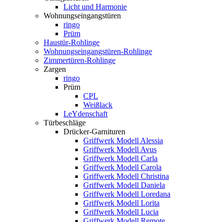
Licht und Harmonie
Wohnungseingangstüren
ringo
Prüm
Haustür-Rohlinge
Wohnungseingangstüren-Rohlinge
Zimmertüren-Rohlinge
Zargen
ringo
Prüm
CPL
Weißlack
LeYdenschaft
Türbeschläge
Drücker-Garnituren
Griffwerk Modell Alessia
Griffwerk Modell Avus
Griffwerk Modell Carla
Griffwerk Modell Carola
Griffwerk Modell Christina
Griffwerk Modell Daniela
Griffwerk Modell Loredana
Griffwerk Modell Lorita
Griffwerk Modell Lucia
Griffwerk Modell Remote