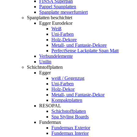
FINSA Superpan
Pappel Spanplatten
Spanplatte messerfurniert
Spanplatten beschichtet
Egger Eurodekor
Weiß
Uni-Farben
Holz-Dekore
Metall- und Fantasie-Dekore
PerfectSense Lackplatte Span Matt
Verbundelemente
Unilin
Schichtstoffplatten
Egger
weiß / Gegenzug
Uni-Farben
Holz-Dekor
Metall- und Fantasie-Dekor
Kompaktplatten
RESOPAL
Schichstoffplatten
Spa Styling Boards
Fundermax
Fundermax Exterior
Fundermax Interior