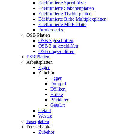
Edelfurnierte Sperrhölzer
Edelfurnierte Stäbchenplatten
Edelfurnierte Tischlerplatten
Edelfurnierte Birke Multiplexplatten
Edelfurnierte MDF-Platte
Furnierdecks
OSB Platten
OSB 3 geschliffen
OSB 3 ungeschliffen
OSB ungeschliffen
ESB Platten
Arbeitsplatten
Egger
Zubehör
Egger
Duropal
Döllken
Häfele
Pfleiderer
GetaLit
Getalit
Westag
Faserplatten
Fensterbänke
Zubehör