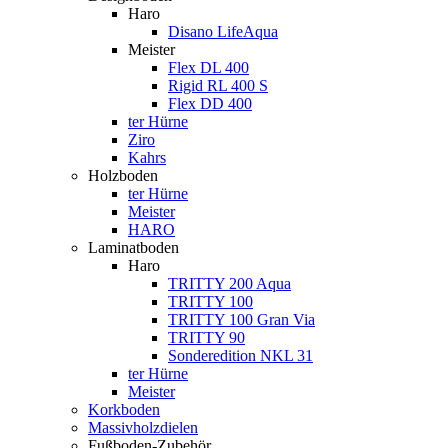
Haro
Disano LifeAqua
Meister
Flex DL 400
Rigid RL 400 S
Flex DD 400
ter Hürne
Ziro
Kahrs
Holzboden
ter Hürne
Meister
HARO
Laminatboden
Haro
TRITTY 200 Aqua
TRITTY 100
TRITTY 100 Gran Via
TRITTY 90
Sonderedition NKL 31
ter Hürne
Meister
Korkboden
Massivholzdielen
Fußboden-Zubehör