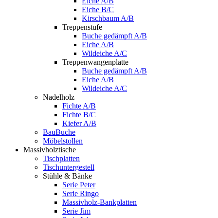
Eiche A/B
Eiche B/C
Kirschbaum A/B
Treppenstufe
Buche gedämpft A/B
Eiche A/B
Wildeiche A/C
Treppenwangenplatte
Buche gedämpft A/B
Eiche A/B
Wildeiche A/C
Nadelholz
Fichte A/B
Fichte B/C
Kiefer A/B
BauBuche
Möbelstollen
Massivholztische
Tischplatten
Tischuntergestell
Stühle & Bänke
Serie Peter
Serie Ringo
Massivholz-Bankplatten
Serie Jim