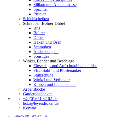
Silikon und Abdichtmasse
Spachtel
Pistolen
Schleifscheiben
Schrauben-Bohrer-Dübel
Bits
Bohrer
Dübel
Haken und Ösen
Schrauben
Abdeckkappen
Sonstiges
Winkel, Bänder und Beschläge
Einschlag- und Aufschraubbodenhülse
Flachstahl- und Pfostenanker
Stützschuhe
Winkel und Verbinder
Kloben und Ladenbänder
Arbeitsböcke
Garderobenhaken
+49(0) 651 82 62 - 0
holz@leyendecker.de
Kontakt
+49(0) 651 82 62 - 0