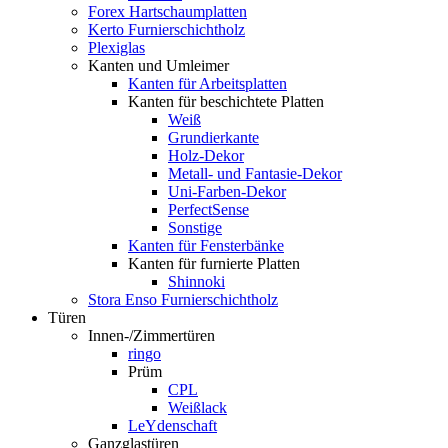
Forex Hartschaumplatten
Kerto Furnierschichtholz
Plexiglas
Kanten und Umleimer
Kanten für Arbeitsplatten
Kanten für beschichtete Platten
Weiß
Grundierkante
Holz-Dekor
Metall- und Fantasie-Dekor
Uni-Farben-Dekor
PerfectSense
Sonstige
Kanten für Fensterbänke
Kanten für furnierte Platten
Shinnoki
Stora Enso Furnierschichtholz
Türen
Innen-/Zimmertüren
ringo
Prüm
CPL
Weißlack
LeYdenschaft
Ganzglastüren