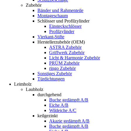
Zubehör
Bänder und Rahmenteile
Montageschaum
Schlösser und Profilzylinder
Einsteckschlösser
Profilzylinder
Vierkant-Stifte
Herstellerzubehör (OEM)
ASTRA Zubehör
Griffwerk Zubehör
Licht & Harmonie Zubehör
PRÜM Zubehör
ringo Zubehör
Sonstiges Zubehör
Türdichtungen
Leimholz
Laubholz
durchgehend
Buche gedämpft A/B
Eiche A/B
Wildeiche A/C
keilgezinkt
Akazie gedämpft A/B
Buche gedämpft A/B