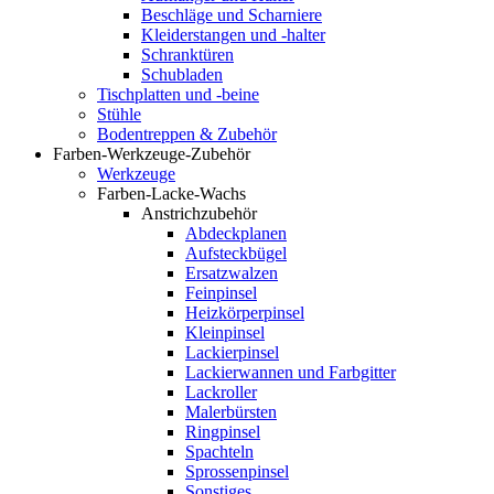
Beschläge und Scharniere
Kleiderstangen und -halter
Schranktüren
Schubladen
Tischplatten und -beine
Stühle
Bodentreppen & Zubehör
Farben-Werkzeuge-Zubehör
Werkzeuge
Farben-Lacke-Wachs
Anstrichzubehör
Abdeckplanen
Aufsteckbügel
Ersatzwalzen
Feinpinsel
Heizkörperpinsel
Kleinpinsel
Lackierpinsel
Lackierwannen und Farbgitter
Lackroller
Malerbürsten
Ringpinsel
Spachteln
Sprossenpinsel
Sonstiges