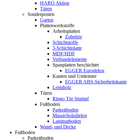
HARO Aktion
Türen
Sonderposten
Garten
Plattenwerkstoffe
Arbeitsplatten
Zubehör
Schichtstoffe
3-Schichtplatte
MDF/HDF
Verbundelemente
Spanplatten beschichtet
EGGER Eurodekor
Kanten und Umleimer
EGGER ABS-Sicherheitskante
Leimholz
Türen
Ringo Tür Stumpf
Fußboden
Parkettboden
Massivholzdielen
Laminatboden
Wand- und Decke
Fußboden
Parkettboden