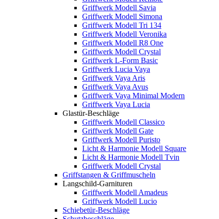
Griffwerk Modell Savia
Griffwerk Modell Simona
Griffwerk Modell Tri 134
Griffwerk Modell Veronika
Griffwerk Modell R8 One
Griffwerk Modell Crystal
Griffwerk L-Form Basic
Griffwerk Lucia Vaya
Griffwerk Vaya Aris
Griffwerk Vaya Avus
Griffwerk Vaya Minimal Modern
Griffwerk Vaya Lucia
Glastür-Beschläge
Griffwerk Modell Classico
Griffwerk Modell Gate
Griffwerk Modell Puristo
Licht & Harmonie Modell Square
Licht & Harmonie Modell Tvin
Griffwerk Modell Crystal
Griffstangen & Griffmuscheln
Langschild-Garnituren
Griffwerk Modell Amadeus
Griffwerk Modell Lucio
Schiebetür-Beschläge
Schutzbeschläge