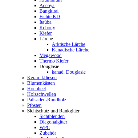
Accoya
Bangkirai
Fichte KD
Itaúba
Kebony
Kiefer
Lärche
Arktische Lärche
Kanadische Lärche
Megawood
Thermo Kiefer
Douglasie
kanad. Douglasie
Keramikfliesen
Blumenkästen
Hochbeet
Holzschwellen
Palisaden-Rundholz
Pfosten
Sichtschutz und Rankgitter
Sichtblenden
Diagonalgitter
WPC
Zubehör