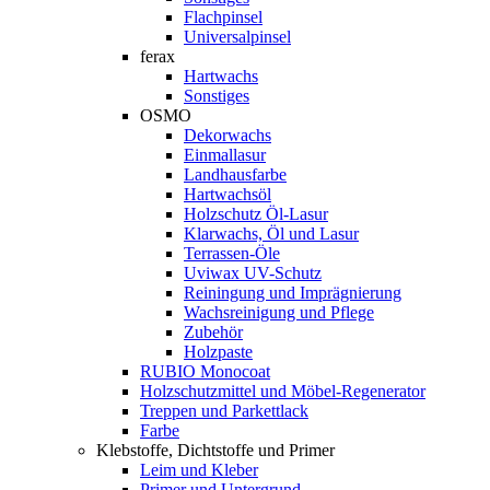
Flachpinsel
Universalpinsel
ferax
Hartwachs
Sonstiges
OSMO
Dekorwachs
Einmallasur
Landhausfarbe
Hartwachsöl
Holzschutz Öl-Lasur
Klarwachs, Öl und Lasur
Terrassen-Öle
Uviwax UV-Schutz
Reiningung und Imprägnierung
Wachsreinigung und Pflege
Zubehör
Holzpaste
RUBIO Monocoat
Holzschutzmittel und Möbel-Regenerator
Treppen und Parkettlack
Farbe
Klebstoffe, Dichtstoffe und Primer
Leim und Kleber
Primer und Untergrund