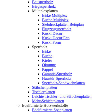
Bausperrholz
Biegesperrholz
Multiplexplatten
Birke Multiplex
Buche Multiplex
Siebdruckplatten Betoplan
Flugzeugsperrholz
Koski Decor
Koski Decor Eco
Koski Form
Sperrholz
Birke
Buche
Kiefer
Okoume
Pappel
Garantie-Sperrholz
Haustür-Sperrholz
Sperrholz-Sandwichplatten
Stäbchenplatten
Tischlerplatten
Leichte Tischler- und Stäbchenplatten
Mehr-Schichtplatten
Edelfurnierte Holzwerkstoffe
Edelfurnierte Spanplatten