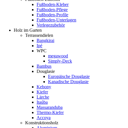
Fußboden-Kleber
Fußboden-Pflege
Fußboden-Profile
Fußboden-Unterlagen
Verlegezubehör
Holz im Garten
Terrassendielen
Bangkirai
Ipé
WPC
megawood
Simply-Deck
Bambus
Douglasie
Europäische Douglasie
Kanadische Douglasie
Kebony
Kiefer
Lärche
Itaúba
Massaranduba
Thermo-Kiefer
Accoya
Konstruktionsholz
Aluminium