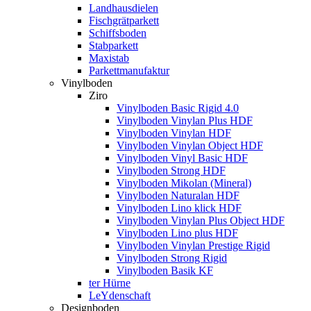
Landhausdielen
Fischgrätparkett
Schiffsboden
Stabparkett
Maxistab
Parkettmanufaktur
Vinylboden
Ziro
Vinylboden Basic Rigid 4.0
Vinylboden Vinylan Plus HDF
Vinylboden Vinylan HDF
Vinylboden Vinylan Object HDF
Vinylboden Vinyl Basic HDF
Vinylboden Strong HDF
Vinylboden Mikolan (Mineral)
Vinylboden Naturalan HDF
Vinylboden Lino klick HDF
Vinylboden Vinylan Plus Object HDF
Vinylboden Lino plus HDF
Vinylboden Vinylan Prestige Rigid
Vinylboden Strong Rigid
Vinylboden Basik KF
ter Hürne
LeYdenschaft
Designboden