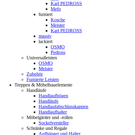
Karl PEDROSS
Mefo
furniert
Kosche
Meister
Karl PEDROSS
massiv
lackiert
OSMO
Pedross
Universalleisten
OSMO
Meister
Zubehör
Furnierte Leisten
Treppen & Möbelbauelemente
Handläufe
Handlaufbögen
Handläufe
Handlaufabschlusskappen
Handlaufhalter
Möbelgleiter und -rollen
Sockelversteller
Schränke und Regale
Aufhänger und Halter