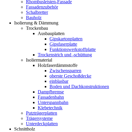
Rhombusleisten-Fassade
Fassadenzubehör
Schalbretter
Bauholz
Isolierung & Dämmung
Trockenbau
Ausbauplatten
Gipskartonplatten
Gipsfaserplatte
Funktionswerkstoffplatte
Trockenstrich und -schüttung
Isoliermaterial
Holzfaserdämmstoffe
Zwischensparren
oberste Geschoßdecke
einblasbar
Boden und Dachkonstruktionen
Dampfbremse
Fassadenbahn
Unterspannbahn
Klebetechnik
Putzträgerplatten
Trägersysteme
Unterdeckplatten
Schnittholz