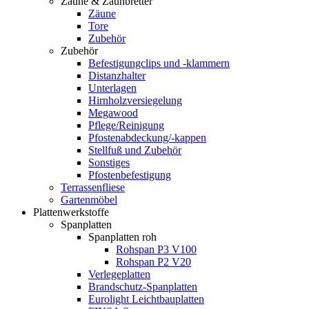
Zäune & Zaunbretter
Zäune
Tore
Zubehör
Zubehör
Befestigungclips und -klammern
Distanzhalter
Unterlagen
Hirnholzversiegelung
Megawood
Pflege/Reinigung
Pfostenabdeckung/-kappen
Stellfuß und Zubehör
Sonstiges
Pfostenbefestigung
Terrassenfliese
Gartenmöbel
Plattenwerkstoffe
Spanplatten
Spanplatten roh
Rohspan P3 V100
Rohspan P2 V20
Verlegeplatten
Brandschutz-Spanplatten
Eurolight Leichtbauplatten