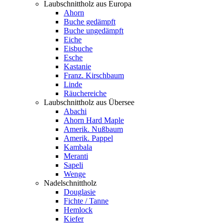
Laubschnittholz aus Europa
Ahorn
Buche gedämpft
Buche ungedämpft
Eiche
Eisbuche
Esche
Kastanie
Franz. Kirschbaum
Linde
Räuchereiche
Laubschnittholz aus Übersee
Abachi
Ahorn Hard Maple
Amerik. Nußbaum
Amerik. Pappel
Kambala
Meranti
Sapeli
Wenge
Nadelschnittholz
Douglasie
Fichte / Tanne
Hemlock
Kiefer