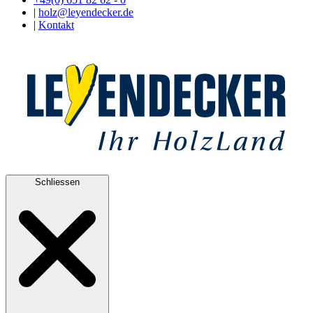
|
holz@leyendecker.de
|
Kontakt
Schliessen