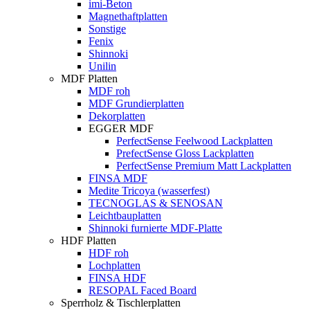
imi-Beton
Magnethaftplatten
Sonstige
Fenix
Shinnoki
Unilin
MDF Platten
MDF roh
MDF Grundierplatten
Dekorplatten
EGGER MDF
PerfectSense Feelwood Lackplatten
PrefectSense Gloss Lackplatten
PerfectSense Premium Matt Lackplatten
FINSA MDF
Medite Tricoya (wasserfest)
TECNOGLAS & SENOSAN
Leichtbauplatten
Shinnoki furnierte MDF-Platte
HDF Platten
HDF roh
Lochplatten
FINSA HDF
RESOPAL Faced Board
Sperrholz & Tischlerplatten