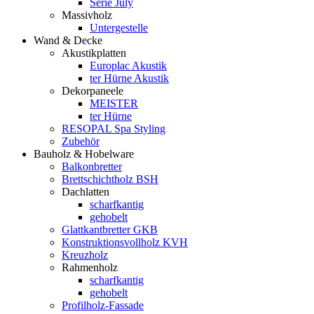
Serie July
Massivholz
Untergestelle
Wand & Decke
Akustikplatten
Europlac Akustik
ter Hürne Akustik
Dekorpaneele
MEISTER
ter Hürne
RESOPAL Spa Styling
Zubehör
Bauholz & Hobelware
Balkonbretter
Brettschichtholz BSH
Dachlatten
scharfkantig
gehobelt
Glattkantbretter GKB
Konstruktionsvollholz KVH
Kreuzholz
Rahmenholz
scharfkantig
gehobelt
Profilholz-Fassade