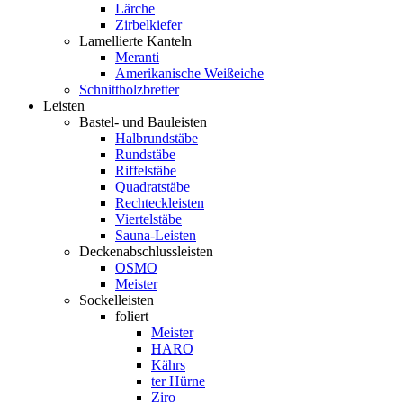
Lärche
Zirbelkiefer
Lamellierte Kanteln
Meranti
Amerikanische Weißeiche
Schnittholzbretter
Leisten
Bastel- und Bauleisten
Halbrundstäbe
Rundstäbe
Riffelstäbe
Quadratstäbe
Rechteckleisten
Viertelstäbe
Sauna-Leisten
Deckenabschlussleisten
OSMO
Meister
Sockelleisten
foliert
Meister
HARO
Kährs
ter Hürne
Ziro