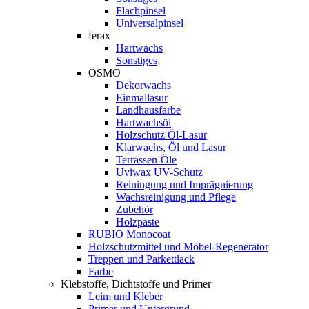
Flachpinsel
Universalpinsel
ferax
Hartwachs
Sonstiges
OSMO
Dekorwachs
Einmallasur
Landhausfarbe
Hartwachsöl
Holzschutz Öl-Lasur
Klarwachs, Öl und Lasur
Terrassen-Öle
Uviwax UV-Schutz
Reiningung und Imprägnierung
Wachsreinigung und Pflege
Zubehör
Holzpaste
RUBIO Monocoat
Holzschutzmittel und Möbel-Regenerator
Treppen und Parkettlack
Farbe
Klebstoffe, Dichtstoffe und Primer
Leim und Kleber
Primer und Untergrund