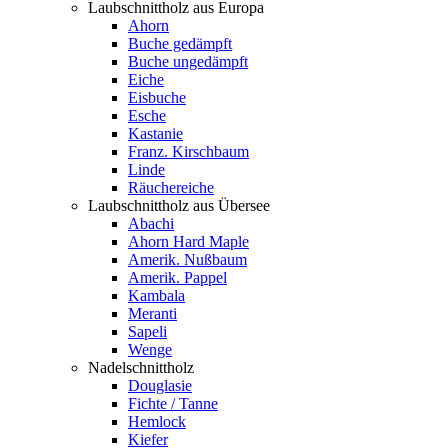
Laubschnittholz aus Europa
Ahorn
Buche gedämpft
Buche ungedämpft
Eiche
Eisbuche
Esche
Kastanie
Franz. Kirschbaum
Linde
Räuchereiche
Laubschnittholz aus Übersee
Abachi
Ahorn Hard Maple
Amerik. Nußbaum
Amerik. Pappel
Kambala
Meranti
Sapeli
Wenge
Nadelschnittholz
Douglasie
Fichte / Tanne
Hemlock
Kiefer