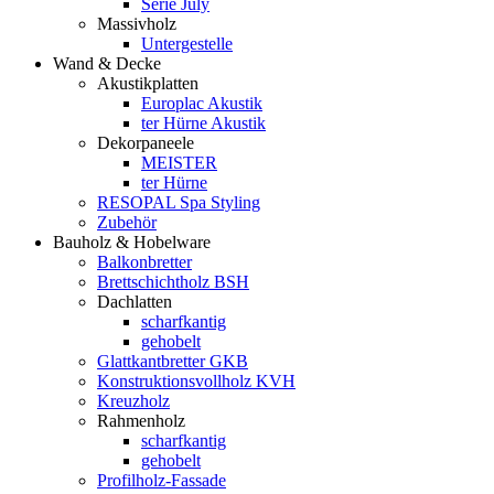
Serie July
Massivholz
Untergestelle
Wand & Decke
Akustikplatten
Europlac Akustik
ter Hürne Akustik
Dekorpaneele
MEISTER
ter Hürne
RESOPAL Spa Styling
Zubehör
Bauholz & Hobelware
Balkonbretter
Brettschichtholz BSH
Dachlatten
scharfkantig
gehobelt
Glattkantbretter GKB
Konstruktionsvollholz KVH
Kreuzholz
Rahmenholz
scharfkantig
gehobelt
Profilholz-Fassade