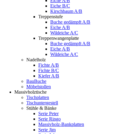
Eiche A/B
Eiche B/C
Kirschbaum A/B
Treppenstufe
Buche gedämpft A/B
Eiche A/B
Wildeiche A/C
Treppenwangenplatte
Buche gedämpft A/B
Eiche A/B
Wildeiche A/C
Nadelholz
Fichte A/B
Fichte B/C
Kiefer A/B
BauBuche
Möbelstollen
Massivholztische
Tischplatten
Tischuntergestell
Stühle & Bänke
Serie Peter
Serie Ringo
Massivholz-Bankplatten
Serie Jim