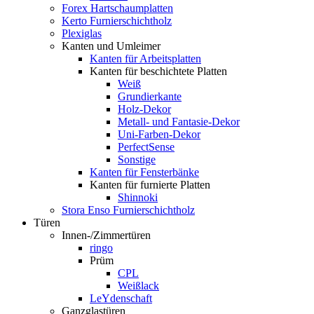
Forex Hartschaumplatten
Kerto Furnierschichtholz
Plexiglas
Kanten und Umleimer
Kanten für Arbeitsplatten
Kanten für beschichtete Platten
Weiß
Grundierkante
Holz-Dekor
Metall- und Fantasie-Dekor
Uni-Farben-Dekor
PerfectSense
Sonstige
Kanten für Fensterbänke
Kanten für furnierte Platten
Shinnoki
Stora Enso Furnierschichtholz
Türen
Innen-/Zimmertüren
ringo
Prüm
CPL
Weißlack
LeYdenschaft
Ganzglastüren