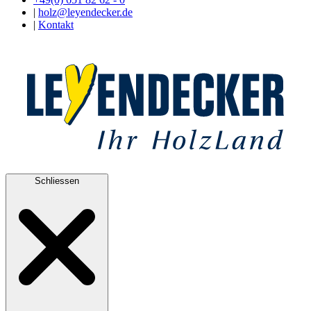
|
holz@leyendecker.de
|
Kontakt
Schliessen