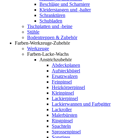
Beschläge und Scharniere
Kleiderstangen und -halter
Schranktüren
Schubladen
Tischplatten und -beine
Stühle
Bodentreppen & Zubehör
Farben-Werkzeuge-Zubehör
Werkzeuge
Farben-Lacke-Wachs
Anstrichzubehör
Abdeckplanen
Aufsteckbügel
Ersatzwalzen
Feinpinsel
Heizkörperpinsel
Kleinpinsel
Lackierpinsel
Lackierwannen und Farbgitter
Lackroller
Malerbürsten
Ringpinsel
Spachteln
Sprossenpinsel
Sonstiges