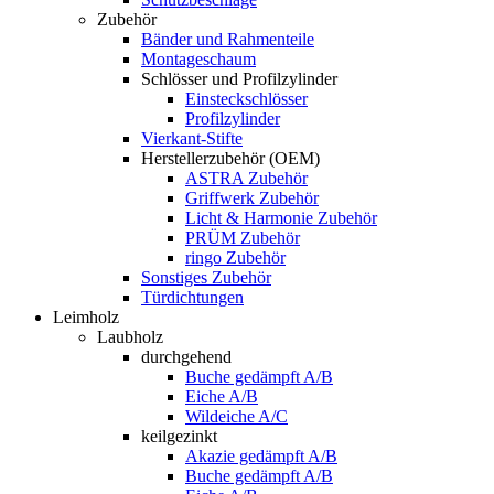
Zubehör
Bänder und Rahmenteile
Montageschaum
Schlösser und Profilzylinder
Einsteckschlösser
Profilzylinder
Vierkant-Stifte
Herstellerzubehör (OEM)
ASTRA Zubehör
Griffwerk Zubehör
Licht & Harmonie Zubehör
PRÜM Zubehör
ringo Zubehör
Sonstiges Zubehör
Türdichtungen
Leimholz
Laubholz
durchgehend
Buche gedämpft A/B
Eiche A/B
Wildeiche A/C
keilgezinkt
Akazie gedämpft A/B
Buche gedämpft A/B