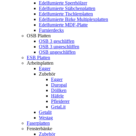
Edelfurnierte Sperrhölzer
Edelfurnierte Stäbchenplatten
Edelfurnierte Tischlerplatten
Edelfurnierte Birke Multiplexplatten
Edelfurnierte MDF-Platte
Furnierdecks
OSB Platten
OSB 3 geschliffen
OSB 3 ungeschliffen
OSB ungeschliffen
ESB Platten
Arbeitsplatten
Egger
Zubehör
Egger
Duropal
Döllken
Häfele
Pfleiderer
GetaLit
Getalit
Westag
Faserplatten
Fensterbänke
Zubehör