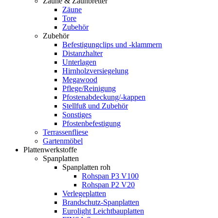
Zäune & Zaunbretter
Zäune
Tore
Zubehör
Zubehör
Befestigungclips und -klammern
Distanzhalter
Unterlagen
Hirnholzversiegelung
Megawood
Pflege/Reinigung
Pfostenabdeckung/-kappen
Stellfuß und Zubehör
Sonstiges
Pfostenbefestigung
Terrassenfliese
Gartenmöbel
Plattenwerkstoffe
Spanplatten
Spanplatten roh
Rohspan P3 V100
Rohspan P2 V20
Verlegeplatten
Brandschutz-Spanplatten
Eurolight Leichtbauplatten