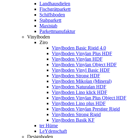
Landhausdielen
Fischgrätparkett
Schiffsboden
Stabparkett
Maxistab
Parkettmanufaktur
Vinylboden
Ziro
Vinylboden Basic Rigid 4.0
Vinylboden Vinylan Plus HDF
Vinylboden Vinylan HDF
Vinylboden Vinylan Object HDF
Vinylboden Vinyl Basic HDF
Vinylboden Strong HDF
Vinylboden Mikolan (Mineral)
Vinylboden Naturalan HDF
Vinylboden Lino klick HDF
Vinylboden Vinylan Plus Object HDF
Vinylboden Lino plus HDF
Vinylboden Vinylan Prestige Rigid
Vinylboden Strong Rigid
Vinylboden Basik KF
ter Hürne
LeYdenschaft
Designboden