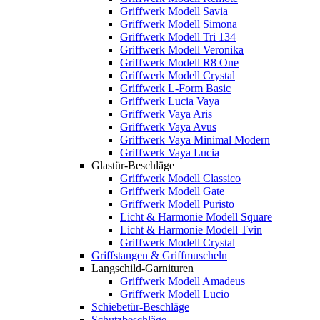
Griffwerk Modell Savia
Griffwerk Modell Simona
Griffwerk Modell Tri 134
Griffwerk Modell Veronika
Griffwerk Modell R8 One
Griffwerk Modell Crystal
Griffwerk L-Form Basic
Griffwerk Lucia Vaya
Griffwerk Vaya Aris
Griffwerk Vaya Avus
Griffwerk Vaya Minimal Modern
Griffwerk Vaya Lucia
Glastür-Beschläge
Griffwerk Modell Classico
Griffwerk Modell Gate
Griffwerk Modell Puristo
Licht & Harmonie Modell Square
Licht & Harmonie Modell Tvin
Griffwerk Modell Crystal
Griffstangen & Griffmuscheln
Langschild-Garnituren
Griffwerk Modell Amadeus
Griffwerk Modell Lucio
Schiebetür-Beschläge
Schutzbeschläge