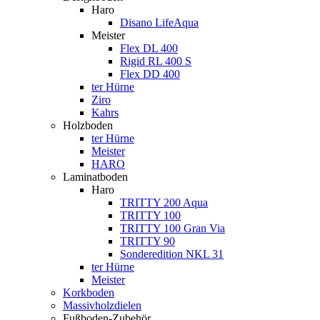
Haro
Disano LifeAqua
Meister
Flex DL 400
Rigid RL 400 S
Flex DD 400
ter Hürne
Ziro
Kahrs
Holzboden
ter Hürne
Meister
HARO
Laminatboden
Haro
TRITTY 200 Aqua
TRITTY 100
TRITTY 100 Gran Via
TRITTY 90
Sonderedition NKL 31
ter Hürne
Meister
Korkboden
Massivholzdielen
Fußboden-Zubehör