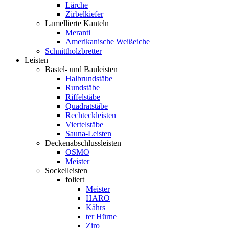
Lärche
Zirbelkiefer
Lamellierte Kanteln
Meranti
Amerikanische Weißeiche
Schnittholzbretter
Leisten
Bastel- und Bauleisten
Halbrundstäbe
Rundstäbe
Riffelstäbe
Quadratstäbe
Rechteckleisten
Viertelstäbe
Sauna-Leisten
Deckenabschlussleisten
OSMO
Meister
Sockelleisten
foliert
Meister
HARO
Kährs
ter Hürne
Ziro