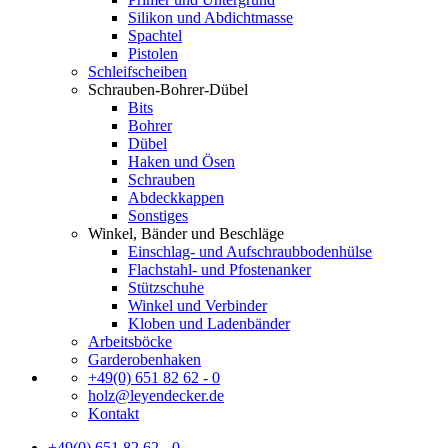
Silikon und Abdichtmasse
Spachtel
Pistolen
Schleifscheiben
Schrauben-Bohrer-Dübel
Bits
Bohrer
Dübel
Haken und Ösen
Schrauben
Abdeckkappen
Sonstiges
Winkel, Bänder und Beschläge
Einschlag- und Aufschraubbodenhülse
Flachstahl- und Pfostenanker
Stützschuhe
Winkel und Verbinder
Kloben und Ladenbänder
Arbeitsböcke
Garderobenhaken
+49(0) 651 82 62 - 0
holz@leyendecker.de
Kontakt
+49(0) 651 82 62 - 0