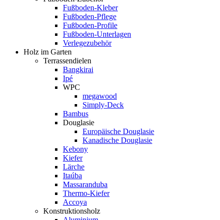
Fußboden-Kleber
Fußboden-Pflege
Fußboden-Profile
Fußboden-Unterlagen
Verlegezubehör
Holz im Garten
Terrassendielen
Bangkirai
Ipé
WPC
megawood
Simply-Deck
Bambus
Douglasie
Europäische Douglasie
Kanadische Douglasie
Kebony
Kiefer
Lärche
Itaúba
Massaranduba
Thermo-Kiefer
Accoya
Konstruktionsholz
Aluminium