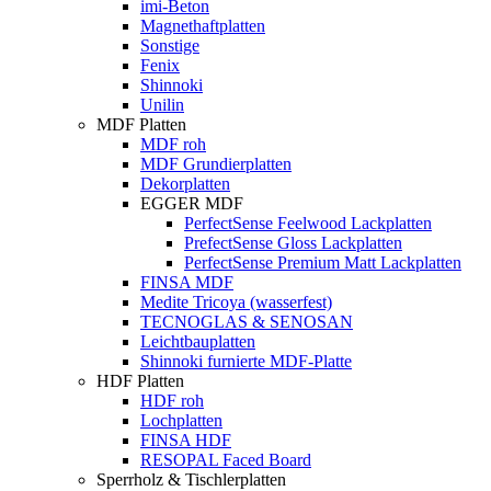
imi-Beton
Magnethaftplatten
Sonstige
Fenix
Shinnoki
Unilin
MDF Platten
MDF roh
MDF Grundierplatten
Dekorplatten
EGGER MDF
PerfectSense Feelwood Lackplatten
PrefectSense Gloss Lackplatten
PerfectSense Premium Matt Lackplatten
FINSA MDF
Medite Tricoya (wasserfest)
TECNOGLAS & SENOSAN
Leichtbauplatten
Shinnoki furnierte MDF-Platte
HDF Platten
HDF roh
Lochplatten
FINSA HDF
RESOPAL Faced Board
Sperrholz & Tischlerplatten