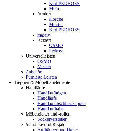
Karl PEDROSS
Mefo
furniert
Kosche
Meister
Karl PEDROSS
massiv
lackiert
OSMO
Pedross
Universalleisten
OSMO
Meister
Zubehör
Furnierte Leisten
Treppen & Möbelbauelemente
Handläufe
Handlaufbögen
Handläufe
Handlaufabschlusskappen
Handlaufhalter
Möbelgleiter und -rollen
Sockelversteller
Schränke und Regale
Aufhänger und Halter