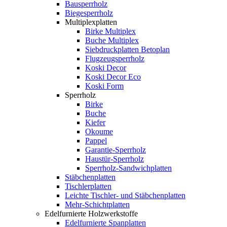
Bausperrholz
Biegesperrholz
Multiplexplatten
Birke Multiplex
Buche Multiplex
Siebdruckplatten Betoplan
Flugzeugsperrholz
Koski Decor
Koski Decor Eco
Koski Form
Sperrholz
Birke
Buche
Kiefer
Okoume
Pappel
Garantie-Sperrholz
Haustür-Sperrholz
Sperrholz-Sandwichplatten
Stäbchenplatten
Tischlerplatten
Leichte Tischler- und Stäbchenplatten
Mehr-Schichtplatten
Edelfurnierte Holzwerkstoffe
Edelfurnierte Spanplatten