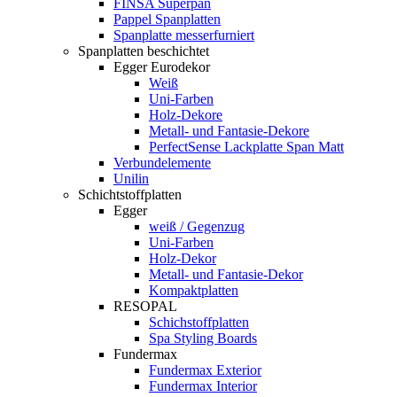
FINSA Superpan
Pappel Spanplatten
Spanplatte messerfurniert
Spanplatten beschichtet
Egger Eurodekor
Weiß
Uni-Farben
Holz-Dekore
Metall- und Fantasie-Dekore
PerfectSense Lackplatte Span Matt
Verbundelemente
Unilin
Schichtstoffplatten
Egger
weiß / Gegenzug
Uni-Farben
Holz-Dekor
Metall- und Fantasie-Dekor
Kompaktplatten
RESOPAL
Schichstoffplatten
Spa Styling Boards
Fundermax
Fundermax Exterior
Fundermax Interior