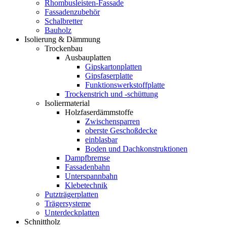
Rhombusleisten-Fassade
Fassadenzubehör
Schalbretter
Bauholz
Isolierung & Dämmung
Trockenbau
Ausbauplatten
Gipskartonplatten
Gipsfaserplatte
Funktionswerkstoffplatte
Trockenstrich und -schüttung
Isoliermaterial
Holzfaserdämmstoffe
Zwischensparren
oberste Geschoßdecke
einblasbar
Boden und Dachkonstruktionen
Dampfbremse
Fassadenbahn
Unterspannbahn
Klebetechnik
Putzträgerplatten
Trägersysteme
Unterdeckplatten
Schnittholz