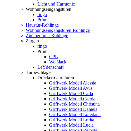
Licht und Harmonie
Wohnungseingangstüren
ringo
Prüm
Haustür-Rohlinge
Wohnungseingangstüren-Rohlinge
Zimmertüren-Rohlinge
Zargen
ringo
Prüm
CPL
Weißlack
LeYdenschaft
Türbeschläge
Drücker-Garnituren
Griffwerk Modell Alessia
Griffwerk Modell Avus
Griffwerk Modell Carla
Griffwerk Modell Carola
Griffwerk Modell Christina
Griffwerk Modell Daniela
Griffwerk Modell Loredana
Griffwerk Modell Lorita
Griffwerk Modell Lucia
Griffwerk Modell Remote