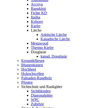
Accoya
Bangkirai
Fichte KD
Itaúba
Kebony
Kiefer
Lärche
Arktische Lärche
Kanadische Lärche
Megawood
Thermo Kiefer
Douglasie
kanad. Douglasie
Keramikfliesen
Blumenkästen
Hochbeet
Holzschwellen
Palisaden-Rundholz
Pfosten
Sichtschutz und Rankgitter
Sichtblenden
Diagonalgitter
WPC
Zubehör