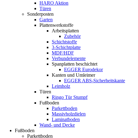
HARO Aktion
Türen
Sonderposten
Garten
Plattenwerkstoffe
Arbeitsplatten
Zubehör
Schichtstoffe
3-Schichtplatte
MDF/HDF
Verbundelemente
Spanplatten beschichtet
EGGER Eurodekor
Kanten und Umleimer
EGGER ABS-Sicherheitskante
Leimholz
Türen
Ringo Tür Stumpf
Fußboden
Parkettboden
Massivholzdielen
Laminatboden
Wand- und Decke
Fußboden
Parkettboden