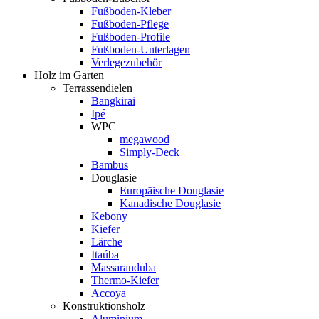
Fußboden-Kleber
Fußboden-Pflege
Fußboden-Profile
Fußboden-Unterlagen
Verlegezubehör
Holz im Garten
Terrassendielen
Bangkirai
Ipé
WPC
megawood
Simply-Deck
Bambus
Douglasie
Europäische Douglasie
Kanadische Douglasie
Kebony
Kiefer
Lärche
Itaúba
Massaranduba
Thermo-Kiefer
Accoya
Konstruktionsholz
Aluminium