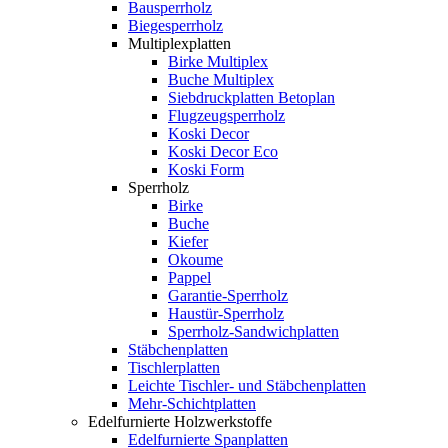
Bausperrholz
Biegesperrholz
Multiplexplatten
Birke Multiplex
Buche Multiplex
Siebdruckplatten Betoplan
Flugzeugsperrholz
Koski Decor
Koski Decor Eco
Koski Form
Sperrholz
Birke
Buche
Kiefer
Okoume
Pappel
Garantie-Sperrholz
Haustür-Sperrholz
Sperrholz-Sandwichplatten
Stäbchenplatten
Tischlerplatten
Leichte Tischler- und Stäbchenplatten
Mehr-Schichtplatten
Edelfurnierte Holzwerkstoffe
Edelfurnierte Spanplatten