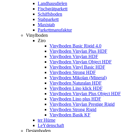
Landhausdielen
Fischgrätparkett
Schiffsboden
Stabparkett
Maxistab
Parkettmanufaktur
Vinylboden
Ziro
Vinylboden Basic Rigid 4.0
Vinylboden Vinylan Plus HDF
Vinylboden Vinylan HDF
Vinylboden Vinylan Object HDF
Vinylboden Vinyl Basic HDF
Vinylboden Strong HDF
Vinylboden Mikolan (Mineral)
Vinylboden Naturalan HDF
Vinylboden Lino klick HDF
Vinylboden Vinylan Plus Object HDF
Vinylboden Lino plus HDF
Vinylboden Vinylan Prestige Rigid
Vinylboden Strong Rigid
Vinylboden Basik KF
ter Hürne
LeYdenschaft
Designboden