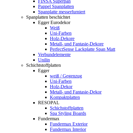
FINSA Superpan
Pappel Spanplatten
Spanplatte messerfurniert
Spanplatten beschichtet
Egger Eurodekor
Weiß
Uni-Farben
Holz-Dekore
Metall- und Fantasie-Dekore
PerfectSense Lackplatte Span Matt
Verbundelemente
Unilin
Schichtstoffplatten
Egger
weiß / Gegenzug
Uni-Farben
Holz-Dekor
Metall- und Fantasie-Dekor
Kompaktplatten
RESOPAL
Schichstoffplatten
Spa Styling Boards
Fundermax
Fundermax Exterior
Fundermax Interior