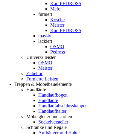
Karl PEDROSS
Mefo
furniert
Kosche
Meister
Karl PEDROSS
massiv
lackiert
OSMO
Pedross
Universalleisten
OSMO
Meister
Zubehör
Furnierte Leisten
Treppen & Möbelbauelemente
Handläufe
Handlaufbögen
Handläufe
Handlaufabschlusskappen
Handlaufhalter
Möbelgleiter und -rollen
Sockelversteller
Schränke und Regale
Aufhänger und Halter