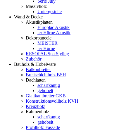
Serie July
Massivholz
Untergestelle
Wand & Decke
Akustikplatten
Europlac Akustik
ter Hürne Akustik
Dekorpaneele
MEISTER
ter Hürne
RESOPAL Spa Styling
Zubehör
Bauholz & Hobelware
Balkonbretter
Brettschichtholz BSH
Dachlatten
scharfkantig
gehobelt
Glattkantbretter GKB
Konstruktionsvollholz KVH
Kreuzholz
Rahmenholz
scharfkantig
gehobelt
Profilholz-Fassade