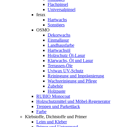
Flachpinsel
Universalpinsel
ferax
Hartwachs
Sonstiges
OSMO
Dekorwachs
Einmallasur
Landhausfarbe
Hartwachsöl
Holzschutz Öl-Lasur
Klarwachs, Öl und Lasur
Terrassen-Öle
Uviwax UV-Schutz
Reiningung und Imprägnierung
Wachsreinigung und Pflege
Zubehör
Holzpaste
RUBIO Monocoat
Holzschutzmittel und Möbel-Regenerator
Treppen und Parkettlack
Farbe
Klebstoffe, Dichtstoffe und Primer
Leim und Kleber
Primer und Untergrund