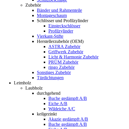
Zubehör
Bänder und Rahmenteile
Montageschaum
Schlösser und Profilzylinder
Einsteckschlösser
Profilzylinder
Vierkant-Stifte
Herstellerzubehör (OEM)
ASTRA Zubehör
Griffwerk Zubehör
Licht & Harmonie Zubehör
PRÜM Zubehör
ringo Zubehör
Sonstiges Zubehör
Türdichtungen
Leimholz
Laubholz
durchgehend
Buche gedämpft A/B
Eiche A/B
Wildeiche A/C
keilgezinkt
Akazie gedämpft A/B
Buche gedämpft A/B