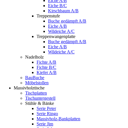
Eiche A/B
Eiche B/C
Kirschbaum A/B
Treppenstufe
Buche gedämpft A/B
Eiche A/B
Wildeiche A/C
Treppenwangenplatte
Buche gedämpft A/B
Eiche A/B
Wildeiche A/C
Nadelholz
Fichte A/B
Fichte B/C
Kiefer A/B
BauBuche
Möbelstollen
Massivholztische
Tischplatten
Tischuntergestell
Stühle & Bänke
Serie Peter
Serie Ringo
Massivholz-Bankplatten
Serie Jim