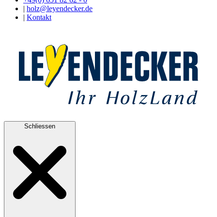
|
holz@leyendecker.de
|
Kontakt
Schliessen