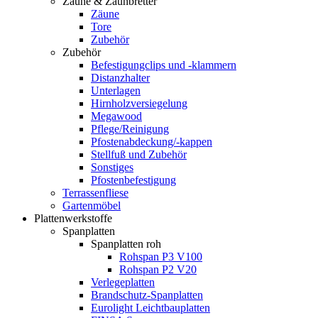
Zäune & Zaunbretter
Zäune
Tore
Zubehör
Zubehör
Befestigungclips und -klammern
Distanzhalter
Unterlagen
Hirnholzversiegelung
Megawood
Pflege/Reinigung
Pfostenabdeckung/-kappen
Stellfuß und Zubehör
Sonstiges
Pfostenbefestigung
Terrassenfliese
Gartenmöbel
Plattenwerkstoffe
Spanplatten
Spanplatten roh
Rohspan P3 V100
Rohspan P2 V20
Verlegeplatten
Brandschutz-Spanplatten
Eurolight Leichtbauplatten