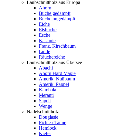
Laubschnittholz aus Europa
Ahorn
Buche gedämpft
Buche ungedämpft
Eiche
Eisbuche
Esche
Kastanie
Franz. Kirschbaum
Linde
Räuchereiche
Laubschnittholz aus Übersee
Abachi
Ahorn Hard Maple
Amerik. Nußbaum
Amerik. Pappel
Kambala
Meranti
Sapeli
Wenge
Nadelschnittholz
Douglasie
Fichte / Tanne
Hemlock
Kiefer