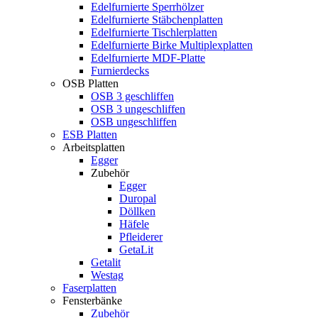
Edelfurnierte Sperrhölzer
Edelfurnierte Stäbchenplatten
Edelfurnierte Tischlerplatten
Edelfurnierte Birke Multiplexplatten
Edelfurnierte MDF-Platte
Furnierdecks
OSB Platten
OSB 3 geschliffen
OSB 3 ungeschliffen
OSB ungeschliffen
ESB Platten
Arbeitsplatten
Egger
Zubehör
Egger
Duropal
Döllken
Häfele
Pfleiderer
GetaLit
Getalit
Westag
Faserplatten
Fensterbänke
Zubehör