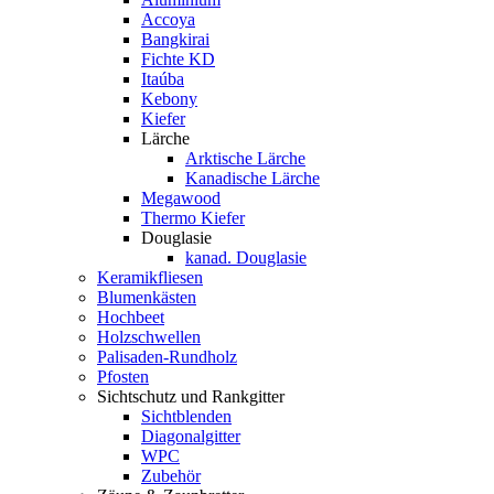
Accoya
Bangkirai
Fichte KD
Itaúba
Kebony
Kiefer
Lärche
Arktische Lärche
Kanadische Lärche
Megawood
Thermo Kiefer
Douglasie
kanad. Douglasie
Keramikfliesen
Blumenkästen
Hochbeet
Holzschwellen
Palisaden-Rundholz
Pfosten
Sichtschutz und Rankgitter
Sichtblenden
Diagonalgitter
WPC
Zubehör