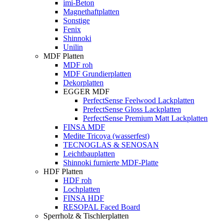
imi-Beton
Magnethaftplatten
Sonstige
Fenix
Shinnoki
Unilin
MDF Platten
MDF roh
MDF Grundierplatten
Dekorplatten
EGGER MDF
PerfectSense Feelwood Lackplatten
PrefectSense Gloss Lackplatten
PerfectSense Premium Matt Lackplatten
FINSA MDF
Medite Tricoya (wasserfest)
TECNOGLAS & SENOSAN
Leichtbauplatten
Shinnoki furnierte MDF-Platte
HDF Platten
HDF roh
Lochplatten
FINSA HDF
RESOPAL Faced Board
Sperrholz & Tischlerplatten