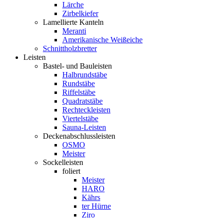
Lärche
Zirbelkiefer
Lamellierte Kanteln
Meranti
Amerikanische Weißeiche
Schnittholzbretter
Leisten
Bastel- und Bauleisten
Halbrundstäbe
Rundstäbe
Riffelstäbe
Quadratstäbe
Rechteckleisten
Viertelstäbe
Sauna-Leisten
Deckenabschlussleisten
OSMO
Meister
Sockelleisten
foliert
Meister
HARO
Kährs
ter Hürne
Ziro