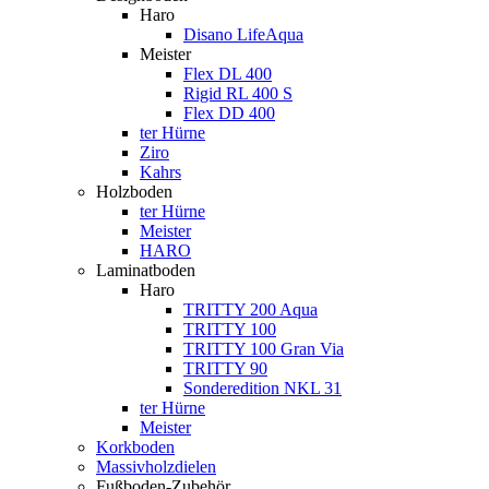
Haro
Disano LifeAqua
Meister
Flex DL 400
Rigid RL 400 S
Flex DD 400
ter Hürne
Ziro
Kahrs
Holzboden
ter Hürne
Meister
HARO
Laminatboden
Haro
TRITTY 200 Aqua
TRITTY 100
TRITTY 100 Gran Via
TRITTY 90
Sonderedition NKL 31
ter Hürne
Meister
Korkboden
Massivholzdielen
Fußboden-Zubehör