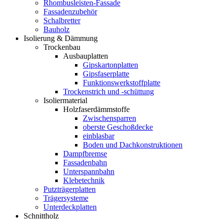
Rhombusleisten-Fassade
Fassadenzubehör
Schalbretter
Bauholz
Isolierung & Dämmung
Trockenbau
Ausbauplatten
Gipskartonplatten
Gipsfaserplatte
Funktionswerkstoffplatte
Trockenstrich und -schüttung
Isoliermaterial
Holzfaserdämmstoffe
Zwischensparren
oberste Geschoßdecke
einblasbar
Boden und Dachkonstruktionen
Dampfbremse
Fassadenbahn
Unterspannbahn
Klebetechnik
Putzträgerplatten
Trägersysteme
Unterdeckplatten
Schnittholz