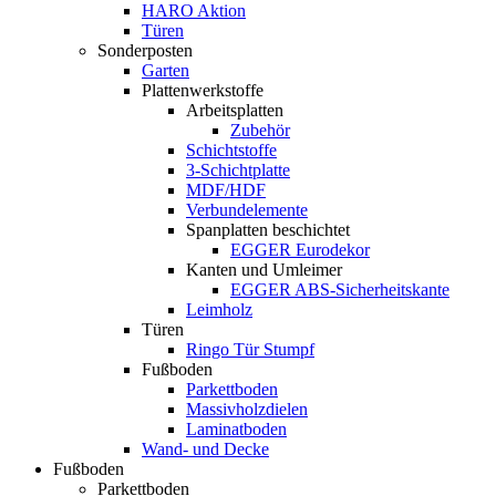
HARO Aktion
Türen
Sonderposten
Garten
Plattenwerkstoffe
Arbeitsplatten
Zubehör
Schichtstoffe
3-Schichtplatte
MDF/HDF
Verbundelemente
Spanplatten beschichtet
EGGER Eurodekor
Kanten und Umleimer
EGGER ABS-Sicherheitskante
Leimholz
Türen
Ringo Tür Stumpf
Fußboden
Parkettboden
Massivholzdielen
Laminatboden
Wand- und Decke
Fußboden
Parkettboden