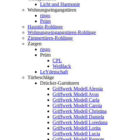
Licht und Harmonie
Wohnungseingangstüren
ringo
Prüm
Haustür-Rohlinge
Wohnungseingangstüren-Rohlinge
Zimmertüren-Rohlinge
Zargen
ringo
Prüm
CPL
Weißlack
LeYdenschaft
Türbeschläge
Drücker-Garnituren
Griffwerk Modell Alessia
Griffwerk Modell Avus
Griffwerk Modell Carla
Griffwerk Modell Carola
Griffwerk Modell Christina
Griffwerk Modell Daniela
Griffwerk Modell Loredana
Griffwerk Modell Lorita
Griffwerk Modell Lucia
Griffwerk Modell Remote