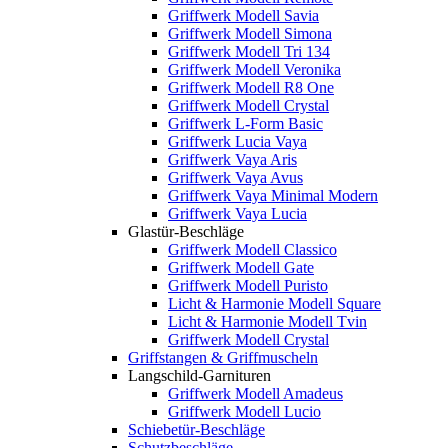
Griffwerk Modell Savia
Griffwerk Modell Simona
Griffwerk Modell Tri 134
Griffwerk Modell Veronika
Griffwerk Modell R8 One
Griffwerk Modell Crystal
Griffwerk L-Form Basic
Griffwerk Lucia Vaya
Griffwerk Vaya Aris
Griffwerk Vaya Avus
Griffwerk Vaya Minimal Modern
Griffwerk Vaya Lucia
Glastür-Beschläge
Griffwerk Modell Classico
Griffwerk Modell Gate
Griffwerk Modell Puristo
Licht & Harmonie Modell Square
Licht & Harmonie Modell Tvin
Griffwerk Modell Crystal
Griffstangen & Griffmuscheln
Langschild-Garnituren
Griffwerk Modell Amadeus
Griffwerk Modell Lucio
Schiebetür-Beschläge
Schutzbeschläge