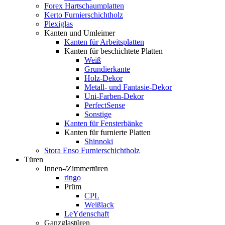
Forex Hartschaumplatten
Kerto Furnierschichtholz
Plexiglas
Kanten und Umleimer
Kanten für Arbeitsplatten
Kanten für beschichtete Platten
Weiß
Grundierkante
Holz-Dekor
Metall- und Fantasie-Dekor
Uni-Farben-Dekor
PerfectSense
Sonstige
Kanten für Fensterbänke
Kanten für furnierte Platten
Shinnoki
Stora Enso Furnierschichtholz
Türen
Innen-/Zimmertüren
ringo
Prüm
CPL
Weißlack
LeYdenschaft
Ganzglastüren