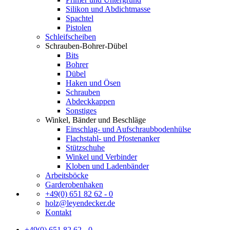
Silikon und Abdichtmasse
Spachtel
Pistolen
Schleifscheiben
Schrauben-Bohrer-Dübel
Bits
Bohrer
Dübel
Haken und Ösen
Schrauben
Abdeckkappen
Sonstiges
Winkel, Bänder und Beschläge
Einschlag- und Aufschraubbodenhülse
Flachstahl- und Pfostenanker
Stützschuhe
Winkel und Verbinder
Kloben und Ladenbänder
Arbeitsböcke
Garderobenhaken
+49(0) 651 82 62 - 0
holz@leyendecker.de
Kontakt
+49(0) 651 82 62 - 0