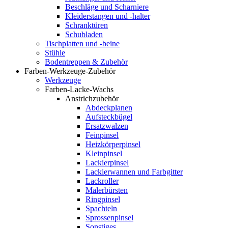
Beschläge und Scharniere
Kleiderstangen und -halter
Schranktüren
Schubladen
Tischplatten und -beine
Stühle
Bodentreppen & Zubehör
Farben-Werkzeuge-Zubehör
Werkzeuge
Farben-Lacke-Wachs
Anstrichzubehör
Abdeckplanen
Aufsteckbügel
Ersatzwalzen
Feinpinsel
Heizkörperpinsel
Kleinpinsel
Lackierpinsel
Lackierwannen und Farbgitter
Lackroller
Malerbürsten
Ringpinsel
Spachteln
Sprossenpinsel
Sonstiges