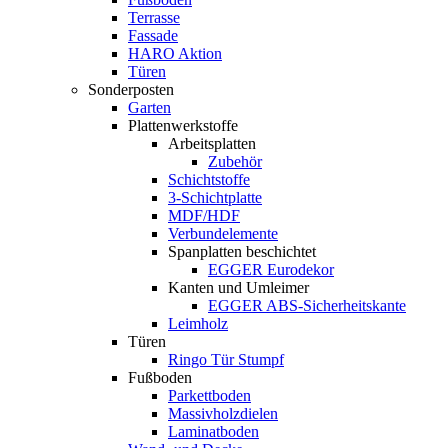
Terrasse
Fassade
HARO Aktion
Türen
Sonderposten
Garten
Plattenwerkstoffe
Arbeitsplatten
Zubehör
Schichtstoffe
3-Schichtplatte
MDF/HDF
Verbundelemente
Spanplatten beschichtet
EGGER Eurodekor
Kanten und Umleimer
EGGER ABS-Sicherheitskante
Leimholz
Türen
Ringo Tür Stumpf
Fußboden
Parkettboden
Massivholzdielen
Laminatboden