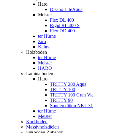
Haro
Disano LifeAqua
Meister
Flex DL 400
Rigid RL 400 S
Flex DD 400
ter Hürne
Ziro
Kahrs
Holzboden
ter Hürne
Meister
HARO
Laminatboden
Haro
TRITTY 200 Aqua
TRITTY 100
TRITTY 100 Gran Via
TRITTY 90
Sonderedition NKL 31
ter Hürne
Meister
Korkboden
Massivholzdielen
Fußboden-Zubehör