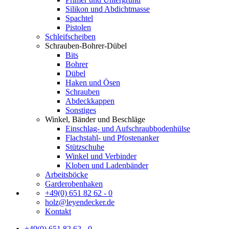
Silikon und Abdichtmasse
Spachtel
Pistolen
Schleifscheiben
Schrauben-Bohrer-Dübel
Bits
Bohrer
Dübel
Haken und Ösen
Schrauben
Abdeckkappen
Sonstiges
Winkel, Bänder und Beschläge
Einschlag- und Aufschraubbodenhülse
Flachstahl- und Pfostenanker
Stützschuhe
Winkel und Verbinder
Kloben und Ladenbänder
Arbeitsböcke
Garderobenhaken
+49(0) 651 82 62 - 0
holz@leyendecker.de
Kontakt
+49(0) 651 82 62 - 0