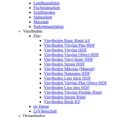
Landhausdielen
Fischgrätparkett
Schiffsboden
Stabparkett
Maxistab
Parkettmanufaktur
Vinylboden
Ziro
Vinylboden Basic Rigid 4.0
Vinylboden Vinylan Plus HDF
Vinylboden Vinylan HDF
Vinylboden Vinylan Object HDF
Vinylboden Vinyl Basic HDF
Vinylboden Strong HDF
Vinylboden Mikolan (Mineral)
Vinylboden Naturalan HDF
Vinylboden Lino klick HDF
Vinylboden Vinylan Plus Object HDF
Vinylboden Lino plus HDF
Vinylboden Vinylan Prestige Rigid
Vinylboden Strong Rigid
Vinylboden Basik KF
ter Hürne
LeYdenschaft
Designboden