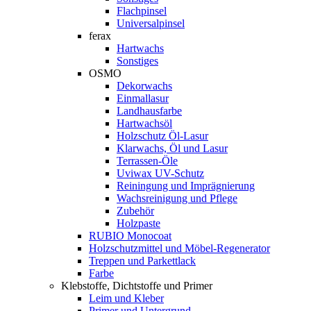
Flachpinsel
Universalpinsel
ferax
Hartwachs
Sonstiges
OSMO
Dekorwachs
Einmallasur
Landhausfarbe
Hartwachsöl
Holzschutz Öl-Lasur
Klarwachs, Öl und Lasur
Terrassen-Öle
Uviwax UV-Schutz
Reiningung und Imprägnierung
Wachsreinigung und Pflege
Zubehör
Holzpaste
RUBIO Monocoat
Holzschutzmittel und Möbel-Regenerator
Treppen und Parkettlack
Farbe
Klebstoffe, Dichtstoffe und Primer
Leim und Kleber
Primer und Untergrund