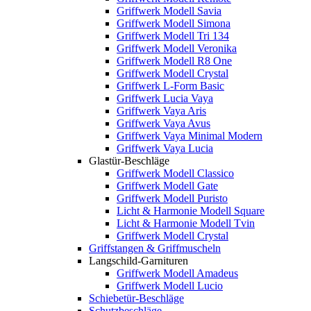
Griffwerk Modell Savia
Griffwerk Modell Simona
Griffwerk Modell Tri 134
Griffwerk Modell Veronika
Griffwerk Modell R8 One
Griffwerk Modell Crystal
Griffwerk L-Form Basic
Griffwerk Lucia Vaya
Griffwerk Vaya Aris
Griffwerk Vaya Avus
Griffwerk Vaya Minimal Modern
Griffwerk Vaya Lucia
Glastür-Beschläge
Griffwerk Modell Classico
Griffwerk Modell Gate
Griffwerk Modell Puristo
Licht & Harmonie Modell Square
Licht & Harmonie Modell Tvin
Griffwerk Modell Crystal
Griffstangen & Griffmuscheln
Langschild-Garnituren
Griffwerk Modell Amadeus
Griffwerk Modell Lucio
Schiebetür-Beschläge
Schutzbeschläge