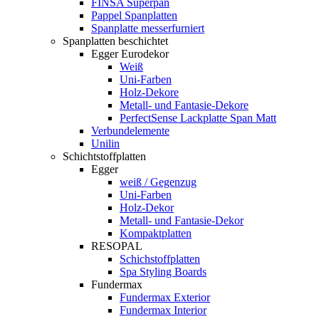
FINSA Superpan
Pappel Spanplatten
Spanplatte messerfurniert
Spanplatten beschichtet
Egger Eurodekor
Weiß
Uni-Farben
Holz-Dekore
Metall- und Fantasie-Dekore
PerfectSense Lackplatte Span Matt
Verbundelemente
Unilin
Schichtstoffplatten
Egger
weiß / Gegenzug
Uni-Farben
Holz-Dekor
Metall- und Fantasie-Dekor
Kompaktplatten
RESOPAL
Schichstoffplatten
Spa Styling Boards
Fundermax
Fundermax Exterior
Fundermax Interior