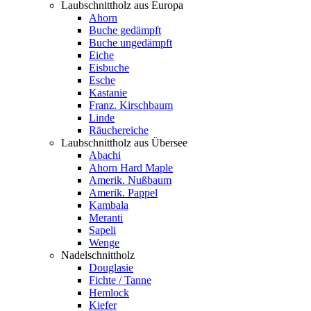
Laubschnittholz aus Europa
Ahorn
Buche gedämpft
Buche ungedämpft
Eiche
Eisbuche
Esche
Kastanie
Franz. Kirschbaum
Linde
Räuchereiche
Laubschnittholz aus Übersee
Abachi
Ahorn Hard Maple
Amerik. Nußbaum
Amerik. Pappel
Kambala
Meranti
Sapeli
Wenge
Nadelschnittholz
Douglasie
Fichte / Tanne
Hemlock
Kiefer