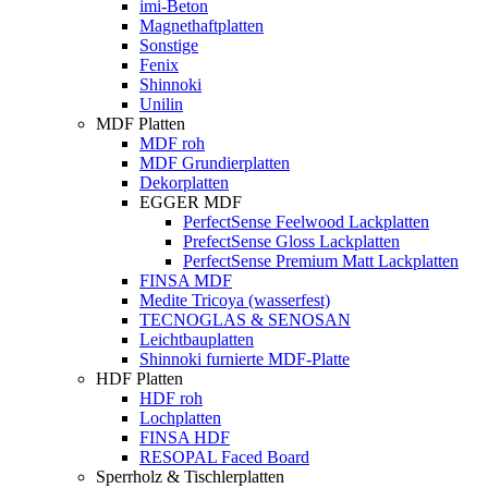
imi-Beton
Magnethaftplatten
Sonstige
Fenix
Shinnoki
Unilin
MDF Platten
MDF roh
MDF Grundierplatten
Dekorplatten
EGGER MDF
PerfectSense Feelwood Lackplatten
PrefectSense Gloss Lackplatten
PerfectSense Premium Matt Lackplatten
FINSA MDF
Medite Tricoya (wasserfest)
TECNOGLAS & SENOSAN
Leichtbauplatten
Shinnoki furnierte MDF-Platte
HDF Platten
HDF roh
Lochplatten
FINSA HDF
RESOPAL Faced Board
Sperrholz & Tischlerplatten