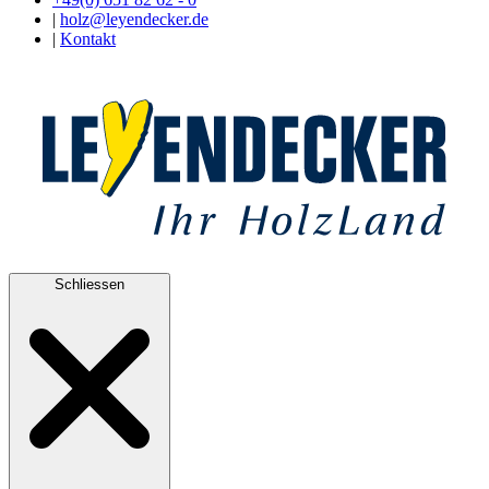
|
holz@leyendecker.de
|
Kontakt
Schliessen