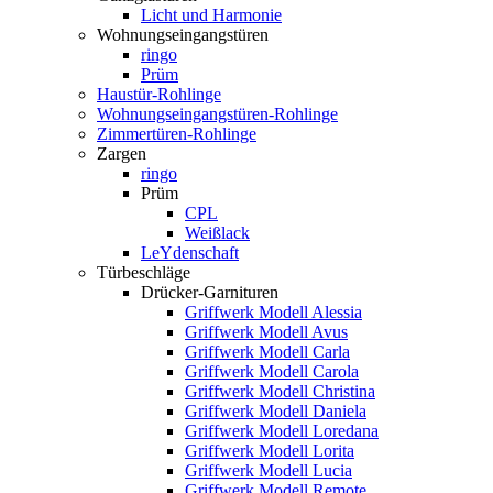
Licht und Harmonie
Wohnungseingangstüren
ringo
Prüm
Haustür-Rohlinge
Wohnungseingangstüren-Rohlinge
Zimmertüren-Rohlinge
Zargen
ringo
Prüm
CPL
Weißlack
LeYdenschaft
Türbeschläge
Drücker-Garnituren
Griffwerk Modell Alessia
Griffwerk Modell Avus
Griffwerk Modell Carla
Griffwerk Modell Carola
Griffwerk Modell Christina
Griffwerk Modell Daniela
Griffwerk Modell Loredana
Griffwerk Modell Lorita
Griffwerk Modell Lucia
Griffwerk Modell Remote