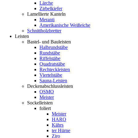
Lärche
Zirbelkiefer
Lamellierte Kanteln
Meranti
Amerikanische Weißeiche
Schnittholzbretter
Leisten
Bastel- und Bauleisten
Halbrundstäbe
Rundstäbe
Riffelstäbe
Quadratstäbe
Rechteckleisten
Viertelstäbe
Sauna-Leisten
Deckenabschlussleisten
OSMO
Meister
Sockelleisten
foliert
Meister
HARO
Kährs
ter Hürne
Ziro