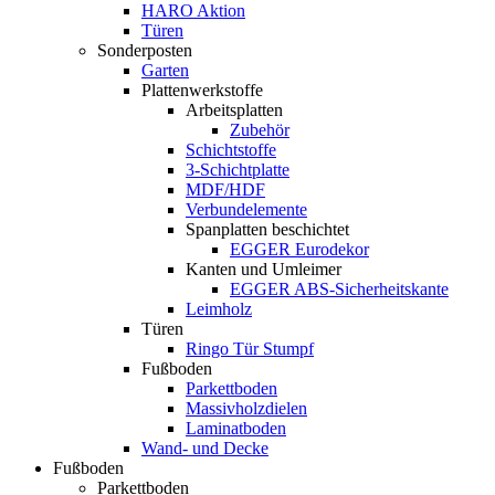
HARO Aktion
Türen
Sonderposten
Garten
Plattenwerkstoffe
Arbeitsplatten
Zubehör
Schichtstoffe
3-Schichtplatte
MDF/HDF
Verbundelemente
Spanplatten beschichtet
EGGER Eurodekor
Kanten und Umleimer
EGGER ABS-Sicherheitskante
Leimholz
Türen
Ringo Tür Stumpf
Fußboden
Parkettboden
Massivholzdielen
Laminatboden
Wand- und Decke
Fußboden
Parkettboden