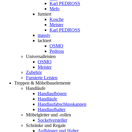
Karl PEDROSS
Mefo
furniert
Kosche
Meister
Karl PEDROSS
massiv
lackiert
OSMO
Pedross
Universalleisten
OSMO
Meister
Zubehör
Furnierte Leisten
Treppen & Möbelbauelemente
Handläufe
Handlaufbögen
Handläufe
Handlaufabschlusskappen
Handlaufhalter
Möbelgleiter und -rollen
Sockelversteller
Schränke und Regale
Aufhänger und Halter