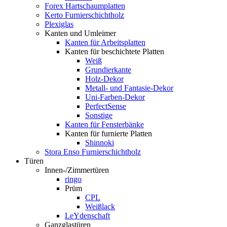
Forex Hartschaumplatten
Kerto Furnierschichtholz
Plexiglas
Kanten und Umleimer
Kanten für Arbeitsplatten
Kanten für beschichtete Platten
Weiß
Grundierkante
Holz-Dekor
Metall- und Fantasie-Dekor
Uni-Farben-Dekor
PerfectSense
Sonstige
Kanten für Fensterbänke
Kanten für furnierte Platten
Shinnoki
Stora Enso Furnierschichtholz
Türen
Innen-/Zimmertüren
ringo
Prüm
CPL
Weißlack
LeYdenschaft
Ganzglastüren