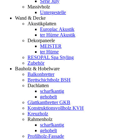
Serie July
Massivholz
Untergestelle
Wand & Decke
Akustikplatten
Europlac Akustik
ter Hürne Akustik
Dekorpaneele
MEISTER
ter Hürne
RESOPAL Spa Styling
Zubehör
Bauholz & Hobelware
Balkonbretter
Brettschichtholz BSH
Dachlatten
scharfkantig
gehobelt
Glattkantbretter GKB
Konstruktionsvollholz KVH
Kreuzholz
Rahmenholz
scharfkantig
gehobelt
Profilholz-Fassade