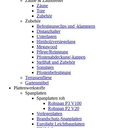
Zäune & Zaunbretter
Zäune
Tore
Zubehör
Zubehör
Befestigungclips und -klammern
Distanzhalter
Unterlagen
Hirnholzversiegelung
Megawood
Pflege/Reinigung
Pfostenabdeckung/-kappen
Stellfuß und Zubehör
Sonstiges
Pfostenbefestigung
Terrassenfliese
Gartenmöbel
Plattenwerkstoffe
Spanplatten
Spanplatten roh
Rohspan P3 V100
Rohspan P2 V20
Verlegeplatten
Brandschutz-Spanplatten
Eurolight Leichtbauplatten