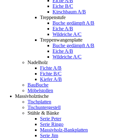
Eiche A/B
Eiche B/C
Kirschbaum A/B
Treppenstufe
Buche gedämpft A/B
Eiche A/B
Wildeiche A/C
Treppenwangenplatte
Buche gedämpft A/B
Eiche A/B
Wildeiche A/C
Nadelholz
Fichte A/B
Fichte B/C
Kiefer A/B
BauBuche
Möbelstollen
Massivholztische
Tischplatten
Tischuntergestell
Stühle & Bänke
Serie Peter
Serie Ringo
Massivholz-Bankplatten
Serie Jim