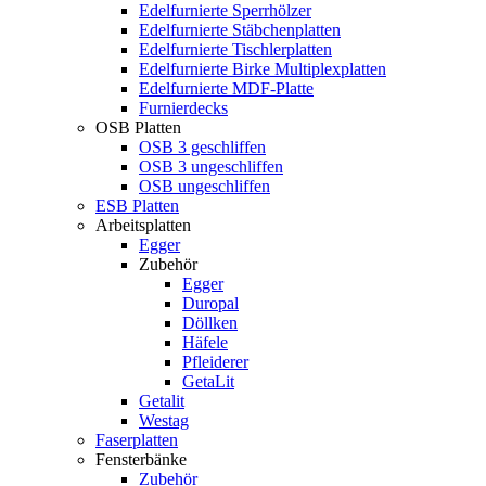
Edelfurnierte Sperrhölzer
Edelfurnierte Stäbchenplatten
Edelfurnierte Tischlerplatten
Edelfurnierte Birke Multiplexplatten
Edelfurnierte MDF-Platte
Furnierdecks
OSB Platten
OSB 3 geschliffen
OSB 3 ungeschliffen
OSB ungeschliffen
ESB Platten
Arbeitsplatten
Egger
Zubehör
Egger
Duropal
Döllken
Häfele
Pfleiderer
GetaLit
Getalit
Westag
Faserplatten
Fensterbänke
Zubehör