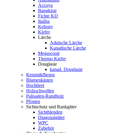
Accoya
Bangkirai
Fichte KD
Itaúba
Kebony
Kiefer
Lärche
Arktische Lärche
Kanadische Lärche
Megawood
Thermo Kiefer
Douglasie
kanad. Douglasie
Keramikfliesen
Blumenkästen
Hochbeet
Holzschwellen
Palisaden-Rundholz
Pfosten
Sichtschutz und Rankgitter
Sichtblenden
Diagonalgitter
WPC
Zubehör