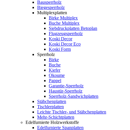
Bausperrholz
Biegesperrholz
Multiplexplatten
Birke Multiplex
Buche Multiplex
Siebdruckplatten Betoplan
Flugzeugsperrholz
Koski Decor
Koski Decor Eco
Koski Form
Sperrholz
Birke
Buche
Kiefer
Okoume
Pappel
Garantie-Sperrholz
Haustür-Sperrholz
Sperrholz-Sandwichplatten
Stäbchenplatten
Tischlerplatten
Leichte Tischler- und Stäbchenplatten
Mehr-Schichtplatten
Edelfurnierte Holzwerkstoffe
Edelfurnierte Spanplatten