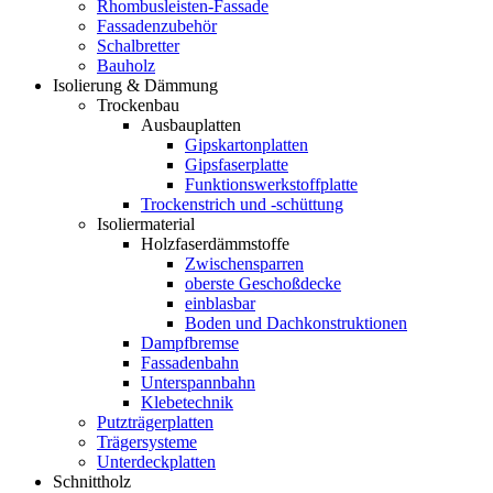
Rhombusleisten-Fassade
Fassadenzubehör
Schalbretter
Bauholz
Isolierung & Dämmung
Trockenbau
Ausbauplatten
Gipskartonplatten
Gipsfaserplatte
Funktionswerkstoffplatte
Trockenstrich und -schüttung
Isoliermaterial
Holzfaserdämmstoffe
Zwischensparren
oberste Geschoßdecke
einblasbar
Boden und Dachkonstruktionen
Dampfbremse
Fassadenbahn
Unterspannbahn
Klebetechnik
Putzträgerplatten
Trägersysteme
Unterdeckplatten
Schnittholz