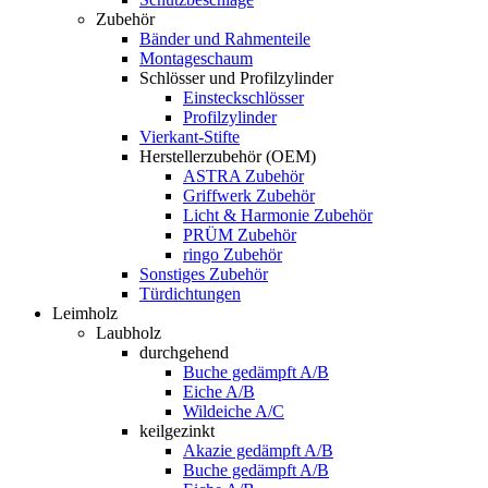
Zubehör
Bänder und Rahmenteile
Montageschaum
Schlösser und Profilzylinder
Einsteckschlösser
Profilzylinder
Vierkant-Stifte
Herstellerzubehör (OEM)
ASTRA Zubehör
Griffwerk Zubehör
Licht & Harmonie Zubehör
PRÜM Zubehör
ringo Zubehör
Sonstiges Zubehör
Türdichtungen
Leimholz
Laubholz
durchgehend
Buche gedämpft A/B
Eiche A/B
Wildeiche A/C
keilgezinkt
Akazie gedämpft A/B
Buche gedämpft A/B