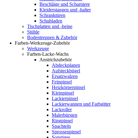
Beschläge und Scharniere
Kleiderstangen und -halter
Schranktüren
Schubladen
Tischplatten und -beine
Stühle
Bodentreppen & Zubehör
Farben-Werkzeuge-Zubehör
Werkzeuge
Farben-Lacke-Wachs
Anstrichzubehör
Abdeckplanen
Aufsteckbügel
Ersatzwalzen
Feinpinsel
Heizkörperpinsel
Kleinpinsel
Lackierpinsel
Lackierwannen und Farbgitter
Lackroller
Malerbürsten
Ringpinsel
Spachteln
Sprossenpinsel
Sonstiges