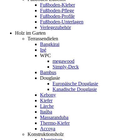
Fußboden-Kleber
Fußboden-Pflege
Fußboden-Profile
Fußboden-Unterlagen
Verlegezubehör
Holz im Garten
Terrassendielen
Bangkirai
Ipé
WPC
megawood
Simply-Deck
Bambus
Douglasie
Europäische Douglasie
Kanadische Douglasie
Kebony
Kiefer
Lärche
Itaúba
Massaranduba
Thermo-Kiefer
Accoya
Konstruktionsholz
Aluminium