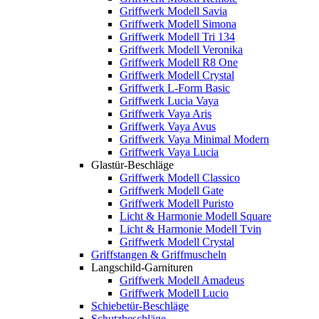
Griffwerk Modell Savia
Griffwerk Modell Simona
Griffwerk Modell Tri 134
Griffwerk Modell Veronika
Griffwerk Modell R8 One
Griffwerk Modell Crystal
Griffwerk L-Form Basic
Griffwerk Lucia Vaya
Griffwerk Vaya Aris
Griffwerk Vaya Avus
Griffwerk Vaya Minimal Modern
Griffwerk Vaya Lucia
Glastür-Beschläge
Griffwerk Modell Classico
Griffwerk Modell Gate
Griffwerk Modell Puristo
Licht & Harmonie Modell Square
Licht & Harmonie Modell Tvin
Griffwerk Modell Crystal
Griffstangen & Griffmuscheln
Langschild-Garnituren
Griffwerk Modell Amadeus
Griffwerk Modell Lucio
Schiebetür-Beschläge
Schutzbeschläge