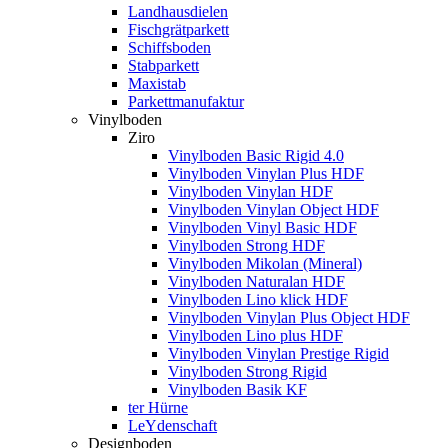
Landhausdielen
Fischgrätparkett
Schiffsboden
Stabparkett
Maxistab
Parkettmanufaktur
Vinylboden
Ziro
Vinylboden Basic Rigid 4.0
Vinylboden Vinylan Plus HDF
Vinylboden Vinylan HDF
Vinylboden Vinylan Object HDF
Vinylboden Vinyl Basic HDF
Vinylboden Strong HDF
Vinylboden Mikolan (Mineral)
Vinylboden Naturalan HDF
Vinylboden Lino klick HDF
Vinylboden Vinylan Plus Object HDF
Vinylboden Lino plus HDF
Vinylboden Vinylan Prestige Rigid
Vinylboden Strong Rigid
Vinylboden Basik KF
ter Hürne
LeYdenschaft
Designboden