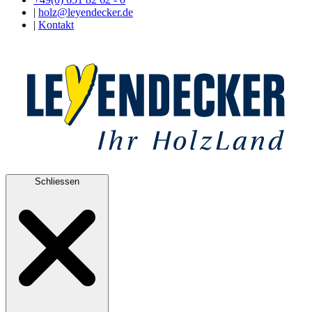
|
holz@leyendecker.de
|
Kontakt
Schliessen