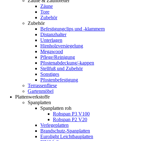
Zäune & Zaunbretter
Zäune
Tore
Zubehör
Zubehör
Befestigungclips und -klammern
Distanzhalter
Unterlagen
Hirnholzversiegelung
Megawood
Pflege/Reinigung
Pfostenabdeckung/-kappen
Stellfuß und Zubehör
Sonstiges
Pfostenbefestigung
Terrassenfliese
Gartenmöbel
Plattenwerkstoffe
Spanplatten
Spanplatten roh
Rohspan P3 V100
Rohspan P2 V20
Verlegeplatten
Brandschutz-Spanplatten
Eurolight Leichtbauplatten