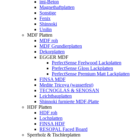
imi-Beton
Magnethaftplatten
Sonstige
Fenix
Shinnoki
Unilin
MDF Platten
MDF roh
MDF Grundierplatten
Dekorplatten
EGGER MDF
PerfectSense Feelwood Lackplatten
PrefectSense Gloss Lackplatten
PerfectSense Premium Matt Lackplatten
FINSA MDF
Medite Tricoya (wasserfest)
TECNOGLAS & SENOSAN
Leichtbauplatten
Shinnoki furnierte MDF-Platte
HDF Platten
HDF roh
Lochplatten
FINSA HDF
RESOPAL Faced Board
Sperrholz & Tischlerplatten