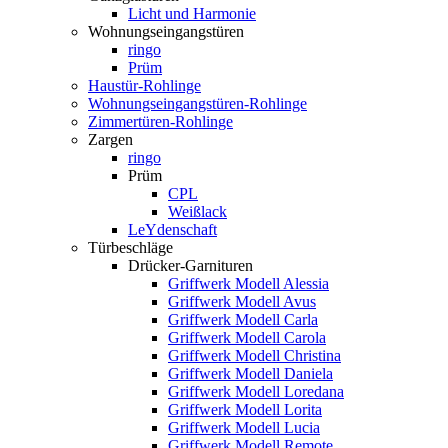
Licht und Harmonie
Wohnungseingangstüren
ringo
Prüm
Haustür-Rohlinge
Wohnungseingangstüren-Rohlinge
Zimmertüren-Rohlinge
Zargen
ringo
Prüm
CPL
Weißlack
LeYdenschaft
Türbeschläge
Drücker-Garnituren
Griffwerk Modell Alessia
Griffwerk Modell Avus
Griffwerk Modell Carla
Griffwerk Modell Carola
Griffwerk Modell Christina
Griffwerk Modell Daniela
Griffwerk Modell Loredana
Griffwerk Modell Lorita
Griffwerk Modell Lucia
Griffwerk Modell Remote