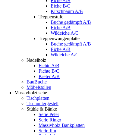
Eiche A/B
Eiche B/C
Kirschbaum A/B
Treppenstufe
Buche gedämpft A/B
Eiche A/B
Wildeiche A/C
Treppenwangenplatte
Buche gedämpft A/B
Eiche A/B
Wildeiche A/C
Nadelholz
Fichte A/B
Fichte B/C
Kiefer A/B
BauBuche
Möbelstollen
Massivholztische
Tischplatten
Tischuntergestell
Stühle & Bänke
Serie Peter
Serie Ringo
Massivholz-Bankplatten
Serie Jim