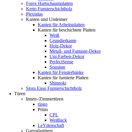
Forex Hartschaumplatten
Kerto Furnierschichtholz
Plexiglas
Kanten und Umleimer
Kanten für Arbeitsplatten
Kanten für beschichtete Platten
Weiß
Grundierkante
Holz-Dekor
Metall- und Fantasie-Dekor
Uni-Farben-Dekor
PerfectSense
Sonstige
Kanten für Fensterbänke
Kanten für furnierte Platten
Shinnoki
Stora Enso Furnierschichtholz
Türen
Innen-/Zimmertüren
ringo
Prüm
CPL
Weißlack
LeYdenschaft
Ganzglastüren