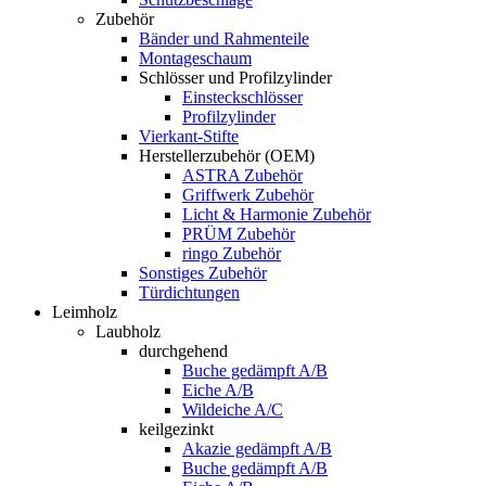
Zubehör
Bänder und Rahmenteile
Montageschaum
Schlösser und Profilzylinder
Einsteckschlösser
Profilzylinder
Vierkant-Stifte
Herstellerzubehör (OEM)
ASTRA Zubehör
Griffwerk Zubehör
Licht & Harmonie Zubehör
PRÜM Zubehör
ringo Zubehör
Sonstiges Zubehör
Türdichtungen
Leimholz
Laubholz
durchgehend
Buche gedämpft A/B
Eiche A/B
Wildeiche A/C
keilgezinkt
Akazie gedämpft A/B
Buche gedämpft A/B