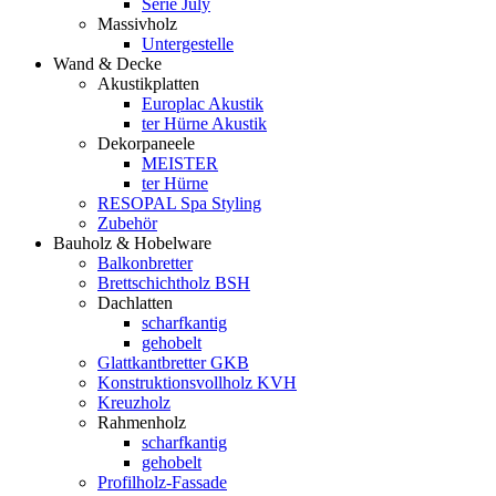
Serie July
Massivholz
Untergestelle
Wand & Decke
Akustikplatten
Europlac Akustik
ter Hürne Akustik
Dekorpaneele
MEISTER
ter Hürne
RESOPAL Spa Styling
Zubehör
Bauholz & Hobelware
Balkonbretter
Brettschichtholz BSH
Dachlatten
scharfkantig
gehobelt
Glattkantbretter GKB
Konstruktionsvollholz KVH
Kreuzholz
Rahmenholz
scharfkantig
gehobelt
Profilholz-Fassade