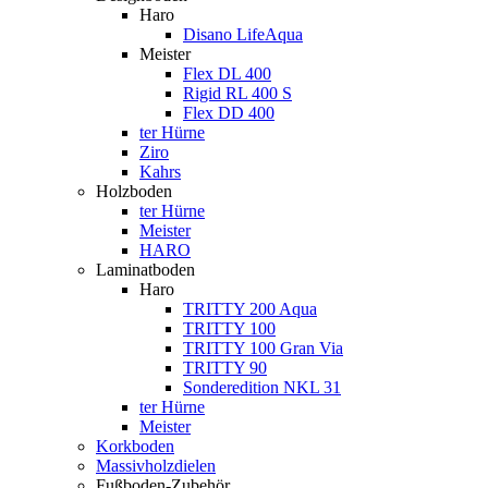
Haro
Disano LifeAqua
Meister
Flex DL 400
Rigid RL 400 S
Flex DD 400
ter Hürne
Ziro
Kahrs
Holzboden
ter Hürne
Meister
HARO
Laminatboden
Haro
TRITTY 200 Aqua
TRITTY 100
TRITTY 100 Gran Via
TRITTY 90
Sonderedition NKL 31
ter Hürne
Meister
Korkboden
Massivholzdielen
Fußboden-Zubehör