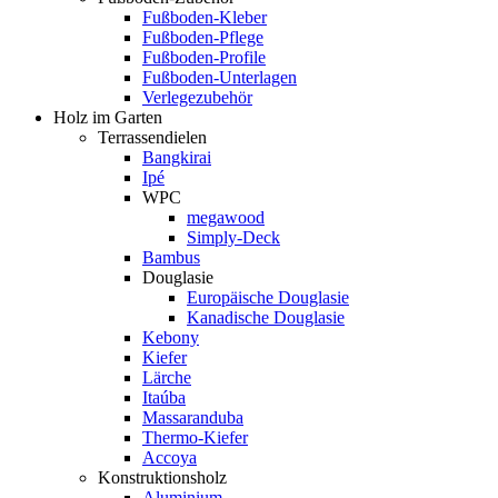
Fußboden-Kleber
Fußboden-Pflege
Fußboden-Profile
Fußboden-Unterlagen
Verlegezubehör
Holz im Garten
Terrassendielen
Bangkirai
Ipé
WPC
megawood
Simply-Deck
Bambus
Douglasie
Europäische Douglasie
Kanadische Douglasie
Kebony
Kiefer
Lärche
Itaúba
Massaranduba
Thermo-Kiefer
Accoya
Konstruktionsholz
Aluminium