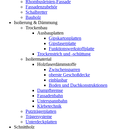
Rhombusleisten-Fassade
Fassadenzubehör
Schalbretter
Bauholz
Isolierung & Dämmung
Trockenbau
Ausbauplatten
Gipskartonplatten
Gipsfaserplatte
Funktionswerkstoffplatte
Trockenstrich und -schüttung
Isoliermaterial
Holzfaserdämmstoffe
Zwischensparren
oberste Geschoßdecke
einblasbar
Boden und Dachkonstruktionen
Dampfbremse
Fassadenbahn
Unterspannbahn
Klebetechnik
Putzträgerplatten
Trägersysteme
Unterdeckplatten
Schnittholz