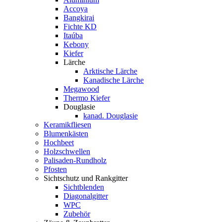
Accoya
Bangkirai
Fichte KD
Itaúba
Kebony
Kiefer
Lärche
Arktische Lärche
Kanadische Lärche
Megawood
Thermo Kiefer
Douglasie
kanad. Douglasie
Keramikfliesen
Blumenkästen
Hochbeet
Holzschwellen
Palisaden-Rundholz
Pfosten
Sichtschutz und Rankgitter
Sichtblenden
Diagonalgitter
WPC
Zubehör