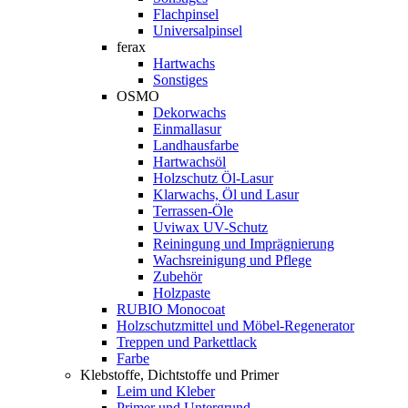
Flachpinsel
Universalpinsel
ferax
Hartwachs
Sonstiges
OSMO
Dekorwachs
Einmallasur
Landhausfarbe
Hartwachsöl
Holzschutz Öl-Lasur
Klarwachs, Öl und Lasur
Terrassen-Öle
Uviwax UV-Schutz
Reiningung und Imprägnierung
Wachsreinigung und Pflege
Zubehör
Holzpaste
RUBIO Monocoat
Holzschutzmittel und Möbel-Regenerator
Treppen und Parkettlack
Farbe
Klebstoffe, Dichtstoffe und Primer
Leim und Kleber
Primer und Untergrund