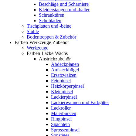
Beschläge und Scharniere
Kleiderstangen und -halter
Schranktüren
Schubladen
Tischplatten und -beine
Stühle
Bodentreppen & Zubehör
Farben-Werkzeuge-Zubehör
Werkzeuge
Farben-Lacke-Wachs
Anstrichzubehör
Abdeckplanen
Aufsteckbügel
Ersatzwalzen
Feinpinsel
Heizkörperpinsel
Kleinpinsel
Lackierpinsel
Lackierwannen und Farbgitter
Lackroller
Malerbürsten
Ringpinsel
Spachteln
Sprossenpinsel
Sonstiges