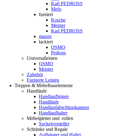
Karl PEDROSS
Mefo
furniert
Kosche
Meister
Karl PEDROSS
massiv
lackiert
OSMO
Pedross
Universalleisten
OSMO
Meister
Zubehör
Furnierte Leisten
Treppen & Möbelbauelemente
Handläufe
Handlaufbögen
Handläufe
Handlaufabschlusskappen
Handlaufhalter
Möbelgleiter und -rollen
Sockelversteller
Schränke und Regale
Aufhänger und Halter