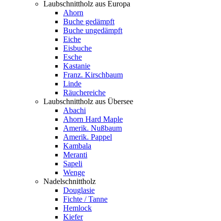
Laubschnittholz aus Europa
Ahorn
Buche gedämpft
Buche ungedämpft
Eiche
Eisbuche
Esche
Kastanie
Franz. Kirschbaum
Linde
Räuchereiche
Laubschnittholz aus Übersee
Abachi
Ahorn Hard Maple
Amerik. Nußbaum
Amerik. Pappel
Kambala
Meranti
Sapeli
Wenge
Nadelschnittholz
Douglasie
Fichte / Tanne
Hemlock
Kiefer