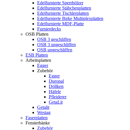
Edelfurnierte Sperrhölzer
Edelfurnierte Stäbchenplatten
Edelfurnierte Tischlerplatten
Edelfurnierte Birke Multiplexplatten
Edelfurnierte MDF-Platte
Furnierdecks
OSB Platten
OSB 3 geschliffen
OSB 3 ungeschliffen
OSB ungeschliffen
ESB Platten
Arbeitsplatten
Egger
Zubehör
Egger
Duropal
Döllken
Häfele
Pfleiderer
GetaLit
Getalit
Westag
Faserplatten
Fensterbänke
Zubehör