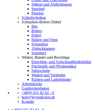
Silikon und Abdichtmasse
Spachtel
Pistolen
Schleifscheiben
Schrauben-Bohrer-Dübel
Bits
Bohrer
Dübel
Haken und Ösen
Schrauben
Abdeckkappen
Sonstiges
Winkel, Bänder und Beschläge
Einschlag- und Aufschraubbodenhülse
Flachstahl- und Pfostenanker
Stützschuhe
Winkel und Verbinder
Kloben und Ladenbänder
Arbeitsböcke
Garderobenhaken
+49(0) 651 82 62 - 0
holz@leyendecker.de
Kontakt
+49(0) 651 82 62 - 0