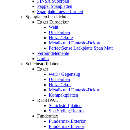
FINSA Superpan
Pappel Spanplatten
Spanplatte messerfurniert
Spanplatten beschichtet
Egger Eurodekor
Weiß
Uni-Farben
Holz-Dekore
Metall- und Fantasie-Dekore
PerfectSense Lackplatte Span Matt
Verbundelemente
Unilin
Schichtstoffplatten
Egger
weiß / Gegenzug
Uni-Farben
Holz-Dekor
Metall- und Fantasie-Dekor
Kompaktplatten
RESOPAL
Schichstoffplatten
Spa Styling Boards
Fundermax
Fundermax Exterior
Fundermax Interior