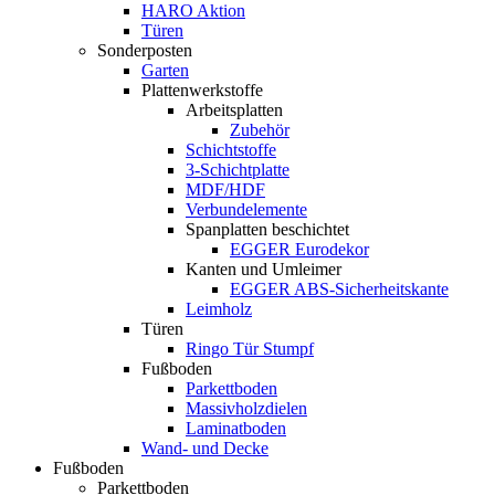
HARO Aktion
Türen
Sonderposten
Garten
Plattenwerkstoffe
Arbeitsplatten
Zubehör
Schichtstoffe
3-Schichtplatte
MDF/HDF
Verbundelemente
Spanplatten beschichtet
EGGER Eurodekor
Kanten und Umleimer
EGGER ABS-Sicherheitskante
Leimholz
Türen
Ringo Tür Stumpf
Fußboden
Parkettboden
Massivholzdielen
Laminatboden
Wand- und Decke
Fußboden
Parkettboden