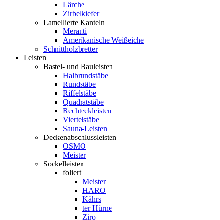
Lärche
Zirbelkiefer
Lamellierte Kanteln
Meranti
Amerikanische Weißeiche
Schnittholzbretter
Leisten
Bastel- und Bauleisten
Halbrundstäbe
Rundstäbe
Riffelstäbe
Quadratstäbe
Rechteckleisten
Viertelstäbe
Sauna-Leisten
Deckenabschlussleisten
OSMO
Meister
Sockelleisten
foliert
Meister
HARO
Kährs
ter Hürne
Ziro