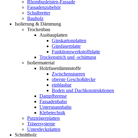
Rhombusleisten-Fassade
Fassadenzubehör
Schalbretter
Bauholz
Isolierung & Dämmung
Trockenbau
Ausbauplatten
Gipskartonplatten
Gipsfaserplatte
Funktionswerkstoffplatte
Trockenstrich und -schüttung
Isoliermaterial
Holzfaserdämmstoffe
Zwischensparren
oberste Geschoßdecke
einblasbar
Boden und Dachkonstruktionen
Dampfbremse
Fassadenbahn
Unterspannbahn
Klebetechnik
Putzträgerplatten
Trägersysteme
Unterdeckplatten
Schnittholz