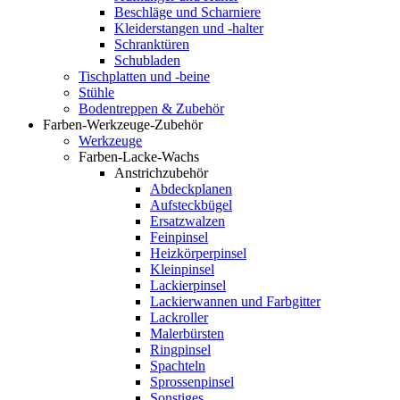
Beschläge und Scharniere
Kleiderstangen und -halter
Schranktüren
Schubladen
Tischplatten und -beine
Stühle
Bodentreppen & Zubehör
Farben-Werkzeuge-Zubehör
Werkzeuge
Farben-Lacke-Wachs
Anstrichzubehör
Abdeckplanen
Aufsteckbügel
Ersatzwalzen
Feinpinsel
Heizkörperpinsel
Kleinpinsel
Lackierpinsel
Lackierwannen und Farbgitter
Lackroller
Malerbürsten
Ringpinsel
Spachteln
Sprossenpinsel
Sonstiges