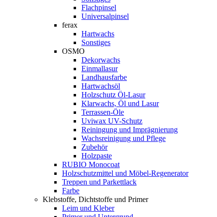
Flachpinsel
Universalpinsel
ferax
Hartwachs
Sonstiges
OSMO
Dekorwachs
Einmallasur
Landhausfarbe
Hartwachsöl
Holzschutz Öl-Lasur
Klarwachs, Öl und Lasur
Terrassen-Öle
Uviwax UV-Schutz
Reiningung und Imprägnierung
Wachsreinigung und Pflege
Zubehör
Holzpaste
RUBIO Monocoat
Holzschutzmittel und Möbel-Regenerator
Treppen und Parkettlack
Farbe
Klebstoffe, Dichtstoffe und Primer
Leim und Kleber
Primer und Untergrund