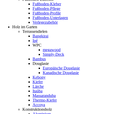
Fußboden-Kleber
Fußboden-Pflege
Fußboden-Profile
Fußboden-Unterlagen
Verlegezubehör
Holz im Garten
Terrassendielen
Bangkirai
Ipé
WPC
megawood
Simply-Deck
Bambus
Douglasie
Europäische Douglasie
Kanadische Douglasie
Kebony
Kiefer
Lärche
Itaúba
Massaranduba
Thermo-Kiefer
Accoya
Konstruktionsholz
Aluminium