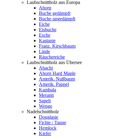
Laubschnittholz aus Europa
Ahorn
Buche gedämpft
Buche ungedämpft
Eiche
Eisbuche
Esche
Kastanie
Franz. Kirschbaum
Linde
Räuchereiche
Laubschnittholz aus Übersee
Abachi
Ahorn Hard Maple
Amerik. Nußbaum
Amerik. Pappel
Kambala
Meranti
Sapeli
Wenge
Nadelschnittholz
Douglasie
Fichte / Tanne
Hemlock
Kiefer