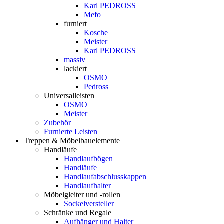
Karl PEDROSS
Mefo
furniert
Kosche
Meister
Karl PEDROSS
massiv
lackiert
OSMO
Pedross
Universalleisten
OSMO
Meister
Zubehör
Furnierte Leisten
Treppen & Möbelbauelemente
Handläufe
Handlaufbögen
Handläufe
Handlaufabschlusskappen
Handlaufhalter
Möbelgleiter und -rollen
Sockelversteller
Schränke und Regale
Aufhänger und Halter