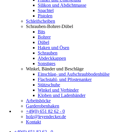
Silikon und Abdichtmasse
Spachtel
Pistolen
Schleifscheiben
Schrauben-Bohrer-Dübel
Bits
Bohrer
Dübel
Haken und Ösen
Schrauben
Abdeckkappen
Sonstiges
Winkel, Bänder und Beschläge
Einschlag- und Aufschraubbodenhülse
Flachstahl- und Pfostenanker
Stützschuhe
Winkel und Verbinder
Kloben und Ladenbänder
Arbeitsböcke
Garderobenhaken
+49(0) 651 82 62 - 0
holz@leyendecker.de
Kontakt
+49(0) 651 82 62 - 0