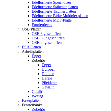
Edelfurnierte Sperrhölzer
Edelfurnierte Stäbchenplatten
Edelfurnierte Tischlerplatten
Edelfurnierte Birke Multiplexplatten
Edelfurnierte MDF-Platte
Furnierdecks
OSB Platten
OSB 3 geschliffen
OSB 3 ungeschliffen
OSB ungeschliffen
ESB Platten
Arbeitsplatten
Egger
Zubehör
Egger
Duropal
Döllken
Häfele
Pfleiderer
GetaLit
Getalit
Westag
Faserplatten
Fensterbänke
Zubehör