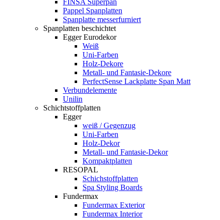
FINSA Superpan
Pappel Spanplatten
Spanplatte messerfurniert
Spanplatten beschichtet
Egger Eurodekor
Weiß
Uni-Farben
Holz-Dekore
Metall- und Fantasie-Dekore
PerfectSense Lackplatte Span Matt
Verbundelemente
Unilin
Schichtstoffplatten
Egger
weiß / Gegenzug
Uni-Farben
Holz-Dekor
Metall- und Fantasie-Dekor
Kompaktplatten
RESOPAL
Schichstoffplatten
Spa Styling Boards
Fundermax
Fundermax Exterior
Fundermax Interior