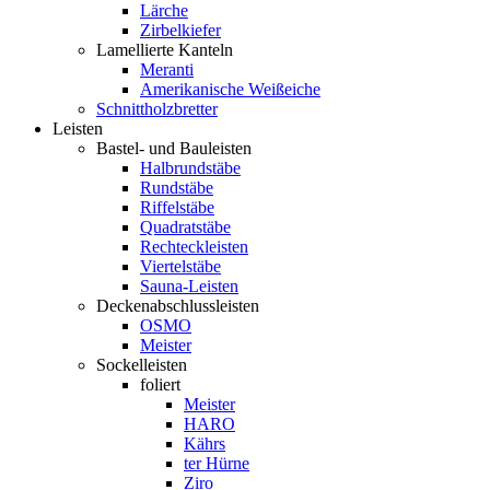
Lärche
Zirbelkiefer
Lamellierte Kanteln
Meranti
Amerikanische Weißeiche
Schnittholzbretter
Leisten
Bastel- und Bauleisten
Halbrundstäbe
Rundstäbe
Riffelstäbe
Quadratstäbe
Rechteckleisten
Viertelstäbe
Sauna-Leisten
Deckenabschlussleisten
OSMO
Meister
Sockelleisten
foliert
Meister
HARO
Kährs
ter Hürne
Ziro