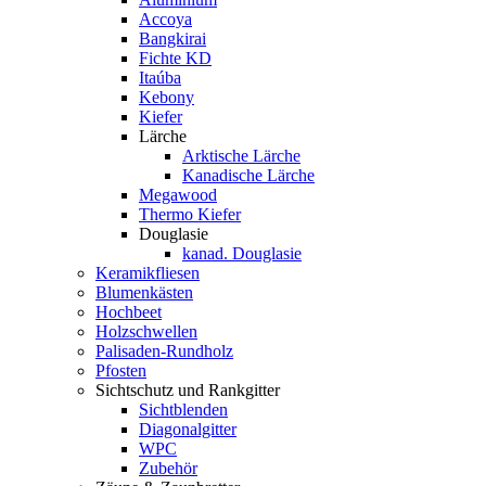
Accoya
Bangkirai
Fichte KD
Itaúba
Kebony
Kiefer
Lärche
Arktische Lärche
Kanadische Lärche
Megawood
Thermo Kiefer
Douglasie
kanad. Douglasie
Keramikfliesen
Blumenkästen
Hochbeet
Holzschwellen
Palisaden-Rundholz
Pfosten
Sichtschutz und Rankgitter
Sichtblenden
Diagonalgitter
WPC
Zubehör