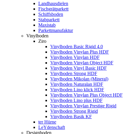
Landhausdielen
Fischgrätparkett
Schiffsboden
Stabparkett
Maxistab
Parkettmanufaktur
Vinylboden
Ziro
Vinylboden Basic Rigid 4.0
Vinylboden Vinylan Plus HDF
Vinylboden Vinylan HDF
Vinylboden Vinylan Object HDF
Vinylboden Vinyl Basic HDF
Vinylboden Strong HDF
Vinylboden Mikolan (Mineral)
Vinylboden Naturalan HDF
Vinylboden Lino klick HDF
Vinylboden Vinylan Plus Object HDF
Vinylboden Lino plus HDF
Vinylboden Vinylan Prestige Rigid
Vinylboden Strong Rigid
Vinylboden Basik KF
ter Hürne
LeYdenschaft
Designboden