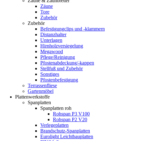
Zäune & Zaunbretter
Zäune
Tore
Zubehör
Zubehör
Befestigungclips und -klammern
Distanzhalter
Unterlagen
Hirnholzversiegelung
Megawood
Pflege/Reinigung
Pfostenabdeckung/-kappen
Stellfuß und Zubehör
Sonstiges
Pfostenbefestigung
Terrassenfliese
Gartenmöbel
Plattenwerkstoffe
Spanplatten
Spanplatten roh
Rohspan P3 V100
Rohspan P2 V20
Verlegeplatten
Brandschutz-Spanplatten
Eurolight Leichtbauplatten