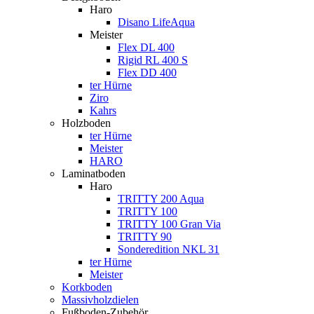
Haro
Disano LifeAqua
Meister
Flex DL 400
Rigid RL 400 S
Flex DD 400
ter Hürne
Ziro
Kahrs
Holzboden
ter Hürne
Meister
HARO
Laminatboden
Haro
TRITTY 200 Aqua
TRITTY 100
TRITTY 100 Gran Via
TRITTY 90
Sonderedition NKL 31
ter Hürne
Meister
Korkboden
Massivholzdielen
Fußboden-Zubehör