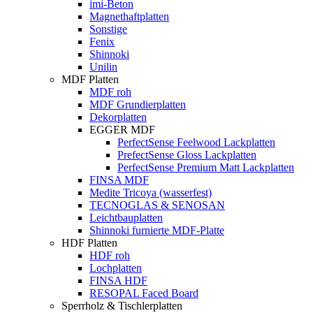
imi-Beton
Magnethaftplatten
Sonstige
Fenix
Shinnoki
Unilin
MDF Platten
MDF roh
MDF Grundierplatten
Dekorplatten
EGGER MDF
PerfectSense Feelwood Lackplatten
PrefectSense Gloss Lackplatten
PerfectSense Premium Matt Lackplatten
FINSA MDF
Medite Tricoya (wasserfest)
TECNOGLAS & SENOSAN
Leichtbauplatten
Shinnoki furnierte MDF-Platte
HDF Platten
HDF roh
Lochplatten
FINSA HDF
RESOPAL Faced Board
Sperrholz & Tischlerplatten