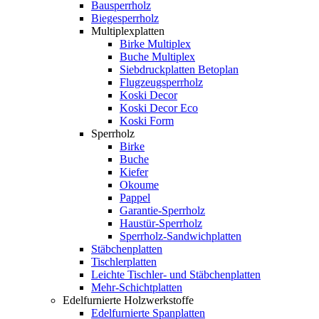
Bausperrholz
Biegesperrholz
Multiplexplatten
Birke Multiplex
Buche Multiplex
Siebdruckplatten Betoplan
Flugzeugsperrholz
Koski Decor
Koski Decor Eco
Koski Form
Sperrholz
Birke
Buche
Kiefer
Okoume
Pappel
Garantie-Sperrholz
Haustür-Sperrholz
Sperrholz-Sandwichplatten
Stäbchenplatten
Tischlerplatten
Leichte Tischler- und Stäbchenplatten
Mehr-Schichtplatten
Edelfurnierte Holzwerkstoffe
Edelfurnierte Spanplatten