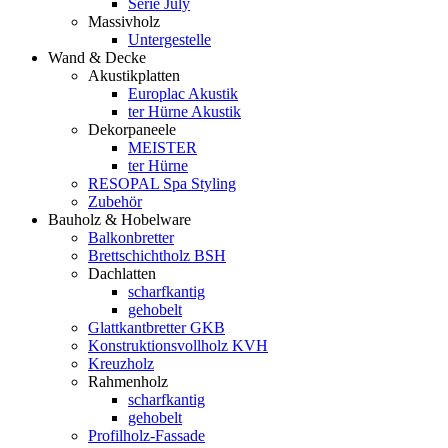
Serie July
Massivholz
Untergestelle
Wand & Decke
Akustikplatten
Europlac Akustik
ter Hürne Akustik
Dekorpaneele
MEISTER
ter Hürne
RESOPAL Spa Styling
Zubehör
Bauholz & Hobelware
Balkonbretter
Brettschichtholz BSH
Dachlatten
scharfkantig
gehobelt
Glattkantbretter GKB
Konstruktionsvollholz KVH
Kreuzholz
Rahmenholz
scharfkantig
gehobelt
Profilholz-Fassade