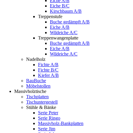
Eiche A/B
Eiche B/C
Kirschbaum A/B
Treppenstufe
Buche gedämpft A/B
Eiche A/B
Wildeiche A/C
Treppenwangenplatte
Buche gedämpft A/B
Eiche A/B
Wildeiche A/C
Nadelholz
Fichte A/B
Fichte B/C
Kiefer A/B
BauBuche
Möbelstollen
Massivholztische
Tischplatten
Tischuntergestell
Stühle & Bänke
Serie Peter
Serie Ringo
Massivholz-Bankplatten
Serie Jim