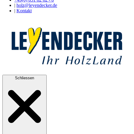
|
holz@leyendecker.de
|
Kontakt
Schliessen