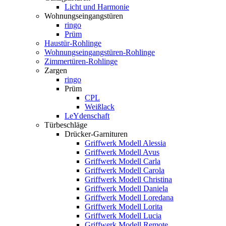
Licht und Harmonie
Wohnungseingangstüren
ringo
Prüm
Haustür-Rohlinge
Wohnungseingangstüren-Rohlinge
Zimmertüren-Rohlinge
Zargen
ringo
Prüm
CPL
Weißlack
LeYdenschaft
Türbeschläge
Drücker-Garnituren
Griffwerk Modell Alessia
Griffwerk Modell Avus
Griffwerk Modell Carla
Griffwerk Modell Carola
Griffwerk Modell Christina
Griffwerk Modell Daniela
Griffwerk Modell Loredana
Griffwerk Modell Lorita
Griffwerk Modell Lucia
Griffwerk Modell Remote