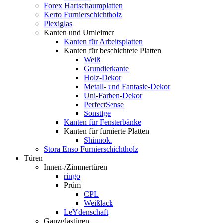
Forex Hartschaumplatten
Kerto Furnierschichtholz
Plexiglas
Kanten und Umleimer
Kanten für Arbeitsplatten
Kanten für beschichtete Platten
Weiß
Grundierkante
Holz-Dekor
Metall- und Fantasie-Dekor
Uni-Farben-Dekor
PerfectSense
Sonstige
Kanten für Fensterbänke
Kanten für furnierte Platten
Shinnoki
Stora Enso Furnierschichtholz
Türen
Innen-/Zimmertüren
ringo
Prüm
CPL
Weißlack
LeYdenschaft
Ganzglastüren