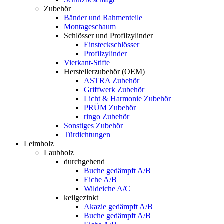
Zubehör
Bänder und Rahmenteile
Montageschaum
Schlösser und Profilzylinder
Einsteckschlösser
Profilzylinder
Vierkant-Stifte
Herstellerzubehör (OEM)
ASTRA Zubehör
Griffwerk Zubehör
Licht & Harmonie Zubehör
PRÜM Zubehör
ringo Zubehör
Sonstiges Zubehör
Türdichtungen
Leimholz
Laubholz
durchgehend
Buche gedämpft A/B
Eiche A/B
Wildeiche A/C
keilgezinkt
Akazie gedämpft A/B
Buche gedämpft A/B