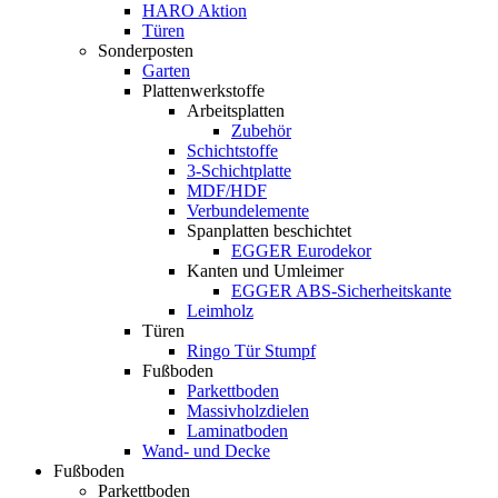
HARO Aktion
Türen
Sonderposten
Garten
Plattenwerkstoffe
Arbeitsplatten
Zubehör
Schichtstoffe
3-Schichtplatte
MDF/HDF
Verbundelemente
Spanplatten beschichtet
EGGER Eurodekor
Kanten und Umleimer
EGGER ABS-Sicherheitskante
Leimholz
Türen
Ringo Tür Stumpf
Fußboden
Parkettboden
Massivholzdielen
Laminatboden
Wand- und Decke
Fußboden
Parkettboden