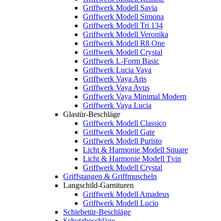
Griffwerk Modell Savia
Griffwerk Modell Simona
Griffwerk Modell Tri 134
Griffwerk Modell Veronika
Griffwerk Modell R8 One
Griffwerk Modell Crystal
Griffwerk L-Form Basic
Griffwerk Lucia Vaya
Griffwerk Vaya Aris
Griffwerk Vaya Avus
Griffwerk Vaya Minimal Modern
Griffwerk Vaya Lucia
Glastür-Beschläge
Griffwerk Modell Classico
Griffwerk Modell Gate
Griffwerk Modell Puristo
Licht & Harmonie Modell Square
Licht & Harmonie Modell Tvin
Griffwerk Modell Crystal
Griffstangen & Griffmuscheln
Langschild-Garnituren
Griffwerk Modell Amadeus
Griffwerk Modell Lucio
Schiebetür-Beschläge
Schutzbeschläge