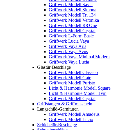
Griffwerk Modell Savia
Griffwerk Modell Simona
Griffwerk Modell Tri 134
Griffwerk Modell Veronika
Griffwerk Modell R8 One
Griffwerk Modell Crystal
Griffwerk L-Form Basic
Griffwerk Lucia Vaya
Griffwerk Vaya Aris
Griffwerk Vaya Avus
Griffwerk Vaya Minimal Modern
Griffwerk Vaya Lucia
Glastür-Beschläge
Griffwerk Modell Classico
Griffwerk Modell Gate
Griffwerk Modell Puristo
Licht & Harmonie Modell Square
Licht & Harmonie Modell Tvin
Griffwerk Modell Crystal
Griffstangen & Griffmuscheln
Langschild-Garnituren
Griffwerk Modell Amadeus
Griffwerk Modell Lucio
Schiebetür-Beschläge
Schutzbeschläge