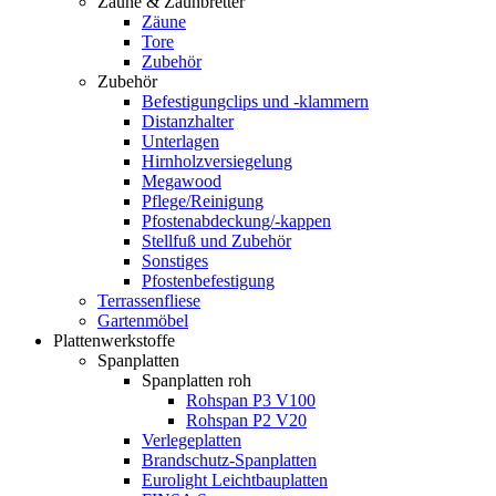
Zäune & Zaunbretter
Zäune
Tore
Zubehör
Zubehör
Befestigungclips und -klammern
Distanzhalter
Unterlagen
Hirnholzversiegelung
Megawood
Pflege/Reinigung
Pfostenabdeckung/-kappen
Stellfuß und Zubehör
Sonstiges
Pfostenbefestigung
Terrassenfliese
Gartenmöbel
Plattenwerkstoffe
Spanplatten
Spanplatten roh
Rohspan P3 V100
Rohspan P2 V20
Verlegeplatten
Brandschutz-Spanplatten
Eurolight Leichtbauplatten