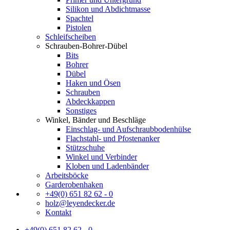
Silikon und Abdichtmasse
Spachtel
Pistolen
Schleifscheiben
Schrauben-Bohrer-Dübel
Bits
Bohrer
Dübel
Haken und Ösen
Schrauben
Abdeckkappen
Sonstiges
Winkel, Bänder und Beschläge
Einschlag- und Aufschraubbodenhülse
Flachstahl- und Pfostenanker
Stützschuhe
Winkel und Verbinder
Kloben und Ladenbänder
Arbeitsböcke
Garderobenhaken
+49(0) 651 82 62 - 0
holz@leyendecker.de
Kontakt
+49(0) 651 82 62 - 0