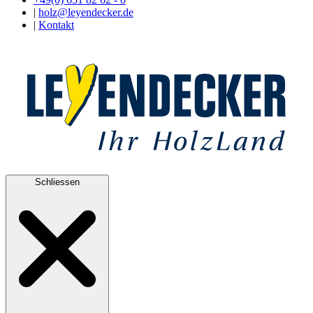
|
holz@leyendecker.de
|
Kontakt
Schliessen