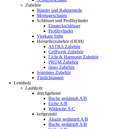
Zubehör
Bänder und Rahmenteile
Montageschaum
Schlösser und Profilzylinder
Einsteckschlösser
Profilzylinder
Vierkant-Stifte
Herstellerzubehör (OEM)
ASTRA Zubehör
Griffwerk Zubehör
Licht & Harmonie Zubehör
PRÜM Zubehör
ringo Zubehör
Sonstiges Zubehör
Türdichtungen
Leimholz
Laubholz
durchgehend
Buche gedämpft A/B
Eiche A/B
Wildeiche A/C
keilgezinkt
Akazie gedämpft A/B
Buche gedämpft A/B