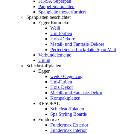
FINSA Superpan
Pappel Spanplatten
Spanplatte messerfurniert
Spanplatten beschichtet
Egger Eurodekor
Weiß
Uni-Farben
Holz-Dekore
Metall- und Fantasie-Dekore
PerfectSense Lackplatte Span Matt
Verbundelemente
Unilin
Schichtstoffplatten
Egger
weiß / Gegenzug
Uni-Farben
Holz-Dekor
Metall- und Fantasie-Dekor
Kompaktplatten
RESOPAL
Schichstoffplatten
Spa Styling Boards
Fundermax
Fundermax Exterior
Fundermax Interior