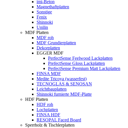
imi-Beton
Magnethaftplatten
Sonstige
Fenix
Shinnoki
Unilin
MDF Platten
MDF roh
MDF Grundierplatten
Dekorplatten
EGGER MDF
PerfectSense Feelwood Lackplatten
PrefectSense Gloss Lackplatten
PerfectSense Premium Matt Lackplatten
FINSA MDF
Medite Tricoya (wasserfest)
TECNOGLAS & SENOSAN
Leichtbauplatten
Shinnoki furnierte MDF-Platte
HDF Platten
HDF roh
Lochplatten
FINSA HDF
RESOPAL Faced Board
Sperrholz & Tischlerplatten