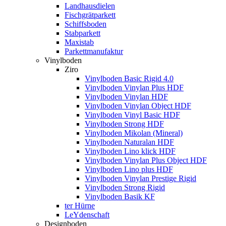
Landhausdielen
Fischgrätparkett
Schiffsboden
Stabparkett
Maxistab
Parkettmanufaktur
Vinylboden
Ziro
Vinylboden Basic Rigid 4.0
Vinylboden Vinylan Plus HDF
Vinylboden Vinylan HDF
Vinylboden Vinylan Object HDF
Vinylboden Vinyl Basic HDF
Vinylboden Strong HDF
Vinylboden Mikolan (Mineral)
Vinylboden Naturalan HDF
Vinylboden Lino klick HDF
Vinylboden Vinylan Plus Object HDF
Vinylboden Lino plus HDF
Vinylboden Vinylan Prestige Rigid
Vinylboden Strong Rigid
Vinylboden Basik KF
ter Hürne
LeYdenschaft
Designboden