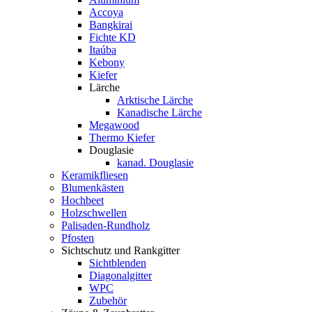
Accoya
Bangkirai
Fichte KD
Itaúba
Kebony
Kiefer
Lärche
Arktische Lärche
Kanadische Lärche
Megawood
Thermo Kiefer
Douglasie
kanad. Douglasie
Keramikfliesen
Blumenkästen
Hochbeet
Holzschwellen
Palisaden-Rundholz
Pfosten
Sichtschutz und Rankgitter
Sichtblenden
Diagonalgitter
WPC
Zubehör