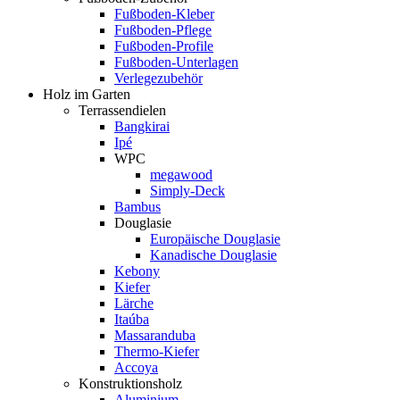
Fußboden-Kleber
Fußboden-Pflege
Fußboden-Profile
Fußboden-Unterlagen
Verlegezubehör
Holz im Garten
Terrassendielen
Bangkirai
Ipé
WPC
megawood
Simply-Deck
Bambus
Douglasie
Europäische Douglasie
Kanadische Douglasie
Kebony
Kiefer
Lärche
Itaúba
Massaranduba
Thermo-Kiefer
Accoya
Konstruktionsholz
Aluminium