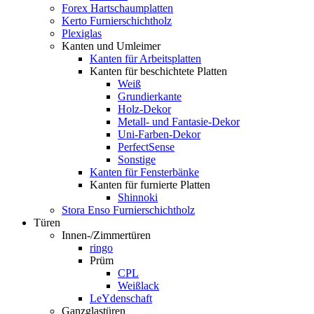
Forex Hartschaumplatten
Kerto Furnierschichtholz
Plexiglas
Kanten und Umleimer
Kanten für Arbeitsplatten
Kanten für beschichtete Platten
Weiß
Grundierkante
Holz-Dekor
Metall- und Fantasie-Dekor
Uni-Farben-Dekor
PerfectSense
Sonstige
Kanten für Fensterbänke
Kanten für furnierte Platten
Shinnoki
Stora Enso Furnierschichtholz
Türen
Innen-/Zimmertüren
ringo
Prüm
CPL
Weißlack
LeYdenschaft
Ganzglastüren