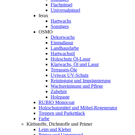
Flachpinsel
Universalpinsel
ferax
Hartwachs
Sonstiges
OSMO
Dekorwachs
Einmallasur
Landhausfarbe
Hartwachsöl
Holzschutz Öl-Lasur
Klarwachs, Öl und Lasur
Terrassen-Öle
Uviwax UV-Schutz
Reiningung und Imprägnierung
Wachsreinigung und Pflege
Zubehör
Holzpaste
RUBIO Monocoat
Holzschutzmittel und Möbel-Regenerator
Treppen und Parkettlack
Farbe
Klebstoffe, Dichtstoffe und Primer
Leim und Kleber
Primer und Untergrund