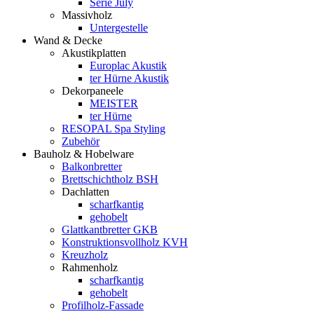
Serie July
Massivholz
Untergestelle
Wand & Decke
Akustikplatten
Europlac Akustik
ter Hürne Akustik
Dekorpaneele
MEISTER
ter Hürne
RESOPAL Spa Styling
Zubehör
Bauholz & Hobelware
Balkonbretter
Brettschichtholz BSH
Dachlatten
scharfkantig
gehobelt
Glattkantbretter GKB
Konstruktionsvollholz KVH
Kreuzholz
Rahmenholz
scharfkantig
gehobelt
Profilholz-Fassade