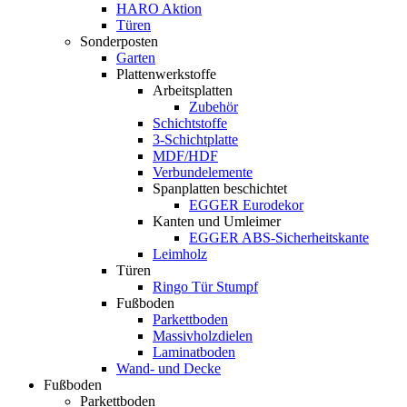
HARO Aktion
Türen
Sonderposten
Garten
Plattenwerkstoffe
Arbeitsplatten
Zubehör
Schichtstoffe
3-Schichtplatte
MDF/HDF
Verbundelemente
Spanplatten beschichtet
EGGER Eurodekor
Kanten und Umleimer
EGGER ABS-Sicherheitskante
Leimholz
Türen
Ringo Tür Stumpf
Fußboden
Parkettboden
Massivholzdielen
Laminatboden
Wand- und Decke
Fußboden
Parkettboden