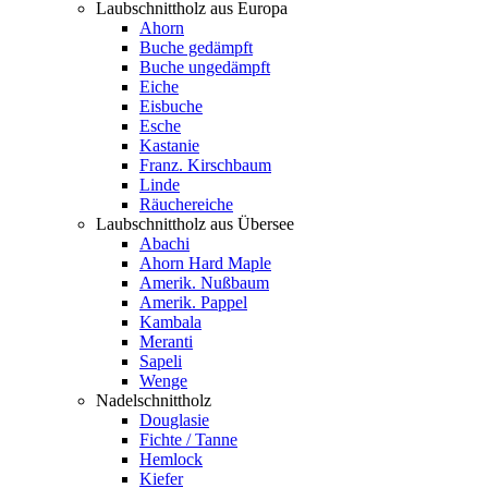
Laubschnittholz aus Europa
Ahorn
Buche gedämpft
Buche ungedämpft
Eiche
Eisbuche
Esche
Kastanie
Franz. Kirschbaum
Linde
Räuchereiche
Laubschnittholz aus Übersee
Abachi
Ahorn Hard Maple
Amerik. Nußbaum
Amerik. Pappel
Kambala
Meranti
Sapeli
Wenge
Nadelschnittholz
Douglasie
Fichte / Tanne
Hemlock
Kiefer