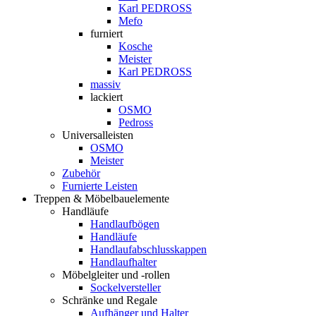
Karl PEDROSS
Mefo
furniert
Kosche
Meister
Karl PEDROSS
massiv
lackiert
OSMO
Pedross
Universalleisten
OSMO
Meister
Zubehör
Furnierte Leisten
Treppen & Möbelbauelemente
Handläufe
Handlaufbögen
Handläufe
Handlaufabschlusskappen
Handlaufhalter
Möbelgleiter und -rollen
Sockelversteller
Schränke und Regale
Aufhänger und Halter