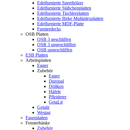
Edelfurnierte Sperrhölzer
Edelfurnierte Stäbchenplatten
Edelfurnierte Tischlerplatten
Edelfurnierte Birke Multiplexplatten
Edelfurnierte MDF-Platte
Furnierdecks
OSB Platten
OSB 3 geschliffen
OSB 3 ungeschliffen
OSB ungeschliffen
ESB Platten
Arbeitsplatten
Egger
Zubehör
Egger
Duropal
Döllken
Häfele
Pfleiderer
GetaLit
Getalit
Westag
Faserplatten
Fensterbänke
Zubehör