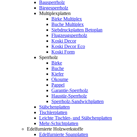
Bausperrholz
Biegesperrholz
Multiplexplatten
Birke Multiplex
Buche Multiplex
Siebdruckplatten Betoplan
Flugzeugsperrholz
Koski Decor
Koski Decor Eco
Koski Form
Sperrholz
Birke
Buche
Kiefer
Okoume
Pappel
Garantie-Sperrholz
Haustür-Sperrholz
Sperrholz-Sandwichplatten
Stäbchenplatten
Tischlerplatten
Leichte Tischler- und Stäbchenplatten
Mehr-Schichtplatten
Edelfurnierte Holzwerkstoffe
Edelfurnierte Spanplatten