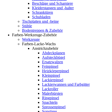
Beschläge und Scharniere
Kleiderstangen und -halter
Schranktüren
Schubladen
Tischplatten und -beine
Stühle
Bodentreppen & Zubehör
Farben-Werkzeuge-Zubehör
Werkzeuge
Farben-Lacke-Wachs
Anstrichzubehör
Abdeckplanen
Aufsteckbügel
Ersatzwalzen
Feinpinsel
Heizkörperpinsel
Kleinpinsel
Lackierpinsel
Lackierwannen und Farbgitter
Lackroller
Malerbürsten
Ringpinsel
Spachteln
Sprossenpinsel
Sonstiges