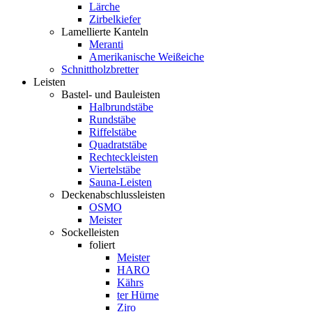
Lärche
Zirbelkiefer
Lamellierte Kanteln
Meranti
Amerikanische Weißeiche
Schnittholzbretter
Leisten
Bastel- und Bauleisten
Halbrundstäbe
Rundstäbe
Riffelstäbe
Quadratstäbe
Rechteckleisten
Viertelstäbe
Sauna-Leisten
Deckenabschlussleisten
OSMO
Meister
Sockelleisten
foliert
Meister
HARO
Kährs
ter Hürne
Ziro