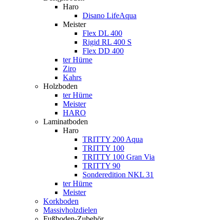
Haro
Disano LifeAqua
Meister
Flex DL 400
Rigid RL 400 S
Flex DD 400
ter Hürne
Ziro
Kahrs
Holzboden
ter Hürne
Meister
HARO
Laminatboden
Haro
TRITTY 200 Aqua
TRITTY 100
TRITTY 100 Gran Via
TRITTY 90
Sonderedition NKL 31
ter Hürne
Meister
Korkboden
Massivholzdielen
Fußboden-Zubehör