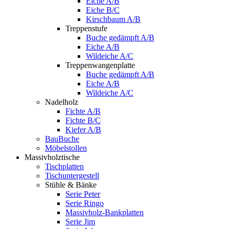
Eiche A/B
Eiche B/C
Kirschbaum A/B
Treppenstufe
Buche gedämpft A/B
Eiche A/B
Wildeiche A/C
Treppenwangenplatte
Buche gedämpft A/B
Eiche A/B
Wildeiche A/C
Nadelholz
Fichte A/B
Fichte B/C
Kiefer A/B
BauBuche
Möbelstollen
Massivholztische
Tischplatten
Tischuntergestell
Stühle & Bänke
Serie Peter
Serie Ringo
Massivholz-Bankplatten
Serie Jim