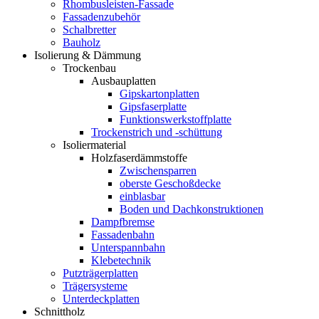
Rhombusleisten-Fassade
Fassadenzubehör
Schalbretter
Bauholz
Isolierung & Dämmung
Trockenbau
Ausbauplatten
Gipskartonplatten
Gipsfaserplatte
Funktionswerkstoffplatte
Trockenstrich und -schüttung
Isoliermaterial
Holzfaserdämmstoffe
Zwischensparren
oberste Geschoßdecke
einblasbar
Boden und Dachkonstruktionen
Dampfbremse
Fassadenbahn
Unterspannbahn
Klebetechnik
Putzträgerplatten
Trägersysteme
Unterdeckplatten
Schnittholz