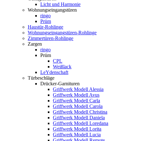
Licht und Harmonie
Wohnungseingangstüren
ringo
Prüm
Haustür-Rohlinge
Wohnungseingangstüren-Rohlinge
Zimmertüren-Rohlinge
Zargen
ringo
Prüm
CPL
Weißlack
LeYdenschaft
Türbeschläge
Drücker-Garnituren
Griffwerk Modell Alessia
Griffwerk Modell Avus
Griffwerk Modell Carla
Griffwerk Modell Carola
Griffwerk Modell Christina
Griffwerk Modell Daniela
Griffwerk Modell Loredana
Griffwerk Modell Lorita
Griffwerk Modell Lucia
Griffwerk Modell Remote