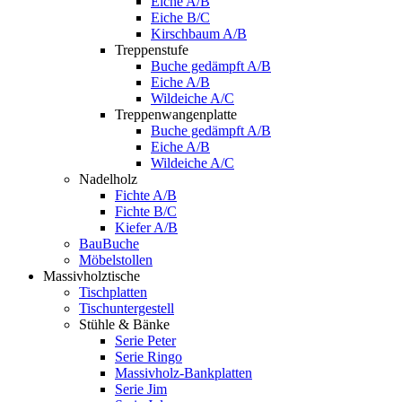
Eiche A/B
Eiche B/C
Kirschbaum A/B
Treppenstufe
Buche gedämpft A/B
Eiche A/B
Wildeiche A/C
Treppenwangenplatte
Buche gedämpft A/B
Eiche A/B
Wildeiche A/C
Nadelholz
Fichte A/B
Fichte B/C
Kiefer A/B
BauBuche
Möbelstollen
Massivholztische
Tischplatten
Tischuntergestell
Stühle & Bänke
Serie Peter
Serie Ringo
Massivholz-Bankplatten
Serie Jim