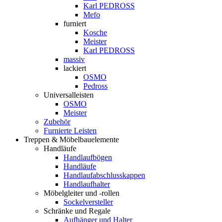
Karl PEDROSS
Mefo
furniert
Kosche
Meister
Karl PEDROSS
massiv
lackiert
OSMO
Pedross
Universalleisten
OSMO
Meister
Zubehör
Furnierte Leisten
Treppen & Möbelbauelemente
Handläufe
Handlaufbögen
Handläufe
Handlaufabschlusskappen
Handlaufhalter
Möbelgleiter und -rollen
Sockelversteller
Schränke und Regale
Aufhänger und Halter