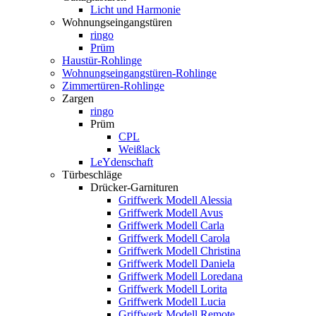
Licht und Harmonie
Wohnungseingangstüren
ringo
Prüm
Haustür-Rohlinge
Wohnungseingangstüren-Rohlinge
Zimmertüren-Rohlinge
Zargen
ringo
Prüm
CPL
Weißlack
LeYdenschaft
Türbeschläge
Drücker-Garnituren
Griffwerk Modell Alessia
Griffwerk Modell Avus
Griffwerk Modell Carla
Griffwerk Modell Carola
Griffwerk Modell Christina
Griffwerk Modell Daniela
Griffwerk Modell Loredana
Griffwerk Modell Lorita
Griffwerk Modell Lucia
Griffwerk Modell Remote