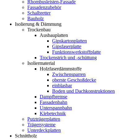
Rhombusleisten-Fassade
Fassadenzubehör
Schalbretter
Bauholz
Isolierung & Dämmung
Trockenbau
Ausbauplatten
Gipskartonplatten
Gipsfaserplatte
Funktionswerkstoffplatte
Trockenstrich und -schüttung
Isoliermaterial
Holzfaserdämmstoffe
Zwischensparren
oberste Geschoßdecke
einblasbar
Boden und Dachkonstruktionen
Dampfbremse
Fassadenbahn
Unterspannbahn
Klebetechnik
Putzträgerplatten
Trägersysteme
Unterdeckplatten
Schnittholz