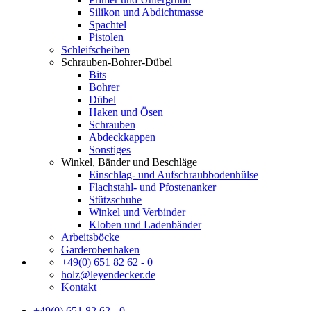
Silikon und Abdichtmasse
Spachtel
Pistolen
Schleifscheiben
Schrauben-Bohrer-Dübel
Bits
Bohrer
Dübel
Haken und Ösen
Schrauben
Abdeckkappen
Sonstiges
Winkel, Bänder und Beschläge
Einschlag- und Aufschraubbodenhülse
Flachstahl- und Pfostenanker
Stützschuhe
Winkel und Verbinder
Kloben und Ladenbänder
Arbeitsböcke
Garderobenhaken
+49(0) 651 82 62 - 0
holz@leyendecker.de
Kontakt
+49(0) 651 82 62 - 0