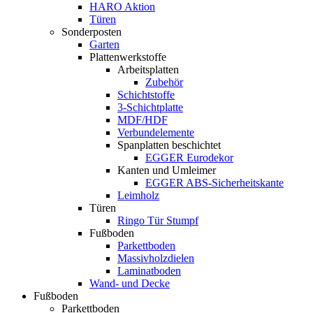
HARO Aktion
Türen
Sonderposten
Garten
Plattenwerkstoffe
Arbeitsplatten
Zubehör
Schichtstoffe
3-Schichtplatte
MDF/HDF
Verbundelemente
Spanplatten beschichtet
EGGER Eurodekor
Kanten und Umleimer
EGGER ABS-Sicherheitskante
Leimholz
Türen
Ringo Tür Stumpf
Fußboden
Parkettboden
Massivholzdielen
Laminatboden
Wand- und Decke
Fußboden
Parkettboden