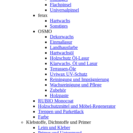
Flachpinsel
Universalpinsel
ferax
Hartwachs
Sonstiges
OSMO
Dekorwachs
Einmallasur
Landhausfarbe
Hartwachsöl
Holzschutz Öl-Lasur
Klarwachs, Öl und Lasur
Terrassen-Öle
Uviwax UV-Schutz
Reiningung und Imprägnierung
Wachsreinigung und Pflege
Zubehör
Holzpaste
RUBIO Monocoat
Holzschutzmittel und Möbel-Regenerator
Treppen und Parkettlack
Farbe
Klebstoffe, Dichtstoffe und Primer
Leim und Kleber
Primer und Untergrund