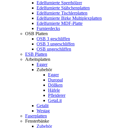
Edelfurnierte Sperrhölzer
Edelfurnierte Stäbchenplatten
Edelfurnierte Tischlerplatten
Edelfurnierte Birke Multiplexplatten
Edelfurnierte MDF-Platte
Furnierdecks
OSB Platten
OSB 3 geschliffen
OSB 3 ungeschliffen
OSB ungeschliffen
ESB Platten
Arbeitsplatten
Egger
Zubehör
Egger
Duropal
Döllken
Häfele
Pfleiderer
GetaLit
Getalit
Westag
Faserplatten
Fensterbänke
Zubehör