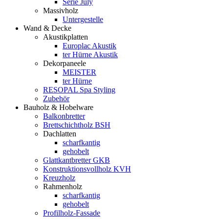
Serie July
Massivholz
Untergestelle
Wand & Decke
Akustikplatten
Europlac Akustik
ter Hürne Akustik
Dekorpaneele
MEISTER
ter Hürne
RESOPAL Spa Styling
Zubehör
Bauholz & Hobelware
Balkonbretter
Brettschichtholz BSH
Dachlatten
scharfkantig
gehobelt
Glattkantbretter GKB
Konstruktionsvollholz KVH
Kreuzholz
Rahmenholz
scharfkantig
gehobelt
Profilholz-Fassade