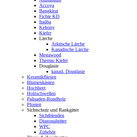
Accoya
Bangkirai
Fichte KD
Itaúba
Kebony
Kiefer
Lärche
Arktische Lärche
Kanadische Lärche
Megawood
Thermo Kiefer
Douglasie
kanad. Douglasie
Keramikfliesen
Blumenkästen
Hochbeet
Holzschwellen
Palisaden-Rundholz
Pfosten
Sichtschutz und Rankgitter
Sichtblenden
Diagonalgitter
WPC
Zubehör