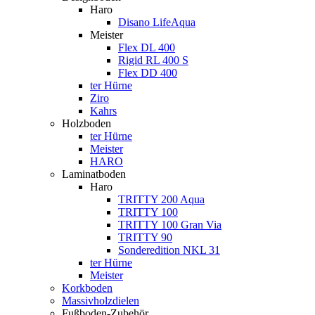
Haro
Disano LifeAqua
Meister
Flex DL 400
Rigid RL 400 S
Flex DD 400
ter Hürne
Ziro
Kahrs
Holzboden
ter Hürne
Meister
HARO
Laminatboden
Haro
TRITTY 200 Aqua
TRITTY 100
TRITTY 100 Gran Via
TRITTY 90
Sonderedition NKL 31
ter Hürne
Meister
Korkboden
Massivholzdielen
Fußboden-Zubehör