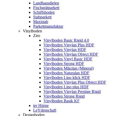
Landhausdielen
Fischgrätparkett
Schiffsboden
Stabparkett
Maxistab
Parkettmanufaktur
Vinylboden
Ziro
Vinylboden Basic Rigid 4.0
Vinylboden Vinylan Plus HDF
Vinylboden Vinylan HDF
Vinylboden Vinylan Object HDF
Vinylboden Vinyl Basic HDF
Vinylboden Strong HDF
Vinylboden Mikolan (Mineral)
Vinylboden Naturalan HDF
Vinylboden Lino klick HDF
Vinylboden Vinylan Plus Object HDF
Vinylboden Lino plus HDF
Vinylboden Vinylan Prestige Rigid
Vinylboden Strong Rigid
Vinylboden Basik KF
ter Hürne
LeYdenschaft
Designboden