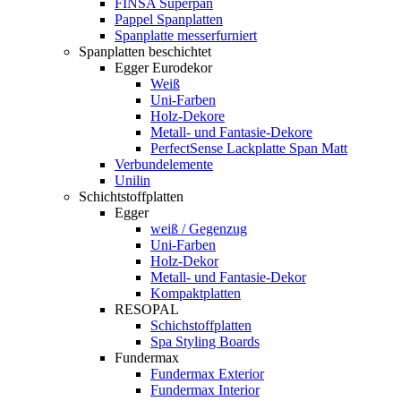
FINSA Superpan
Pappel Spanplatten
Spanplatte messerfurniert
Spanplatten beschichtet
Egger Eurodekor
Weiß
Uni-Farben
Holz-Dekore
Metall- und Fantasie-Dekore
PerfectSense Lackplatte Span Matt
Verbundelemente
Unilin
Schichtstoffplatten
Egger
weiß / Gegenzug
Uni-Farben
Holz-Dekor
Metall- und Fantasie-Dekor
Kompaktplatten
RESOPAL
Schichstoffplatten
Spa Styling Boards
Fundermax
Fundermax Exterior
Fundermax Interior