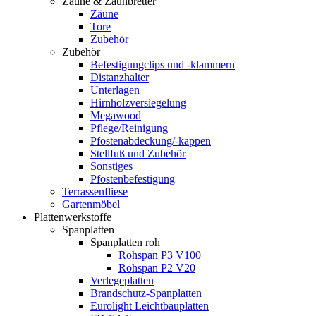
Zäune & Zaunbretter
Zäune
Tore
Zubehör
Zubehör
Befestigungclips und -klammern
Distanzhalter
Unterlagen
Hirnholzversiegelung
Megawood
Pflege/Reinigung
Pfostenabdeckung/-kappen
Stellfuß und Zubehör
Sonstiges
Pfostenbefestigung
Terrassenfliese
Gartenmöbel
Plattenwerkstoffe
Spanplatten
Spanplatten roh
Rohspan P3 V100
Rohspan P2 V20
Verlegeplatten
Brandschutz-Spanplatten
Eurolight Leichtbauplatten