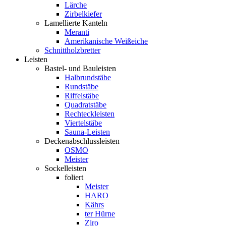
Lärche
Zirbelkiefer
Lamellierte Kanteln
Meranti
Amerikanische Weißeiche
Schnittholzbretter
Leisten
Bastel- und Bauleisten
Halbrundstäbe
Rundstäbe
Riffelstäbe
Quadratstäbe
Rechteckleisten
Viertelstäbe
Sauna-Leisten
Deckenabschlussleisten
OSMO
Meister
Sockelleisten
foliert
Meister
HARO
Kährs
ter Hürne
Ziro