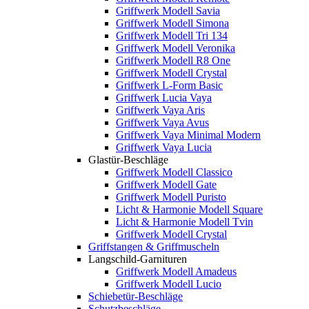
Griffwerk Modell Savia
Griffwerk Modell Simona
Griffwerk Modell Tri 134
Griffwerk Modell Veronika
Griffwerk Modell R8 One
Griffwerk Modell Crystal
Griffwerk L-Form Basic
Griffwerk Lucia Vaya
Griffwerk Vaya Aris
Griffwerk Vaya Avus
Griffwerk Vaya Minimal Modern
Griffwerk Vaya Lucia
Glastür-Beschläge
Griffwerk Modell Classico
Griffwerk Modell Gate
Griffwerk Modell Puristo
Licht & Harmonie Modell Square
Licht & Harmonie Modell Tvin
Griffwerk Modell Crystal
Griffstangen & Griffmuscheln
Langschild-Garnituren
Griffwerk Modell Amadeus
Griffwerk Modell Lucio
Schiebetür-Beschläge
Schutzbeschläge