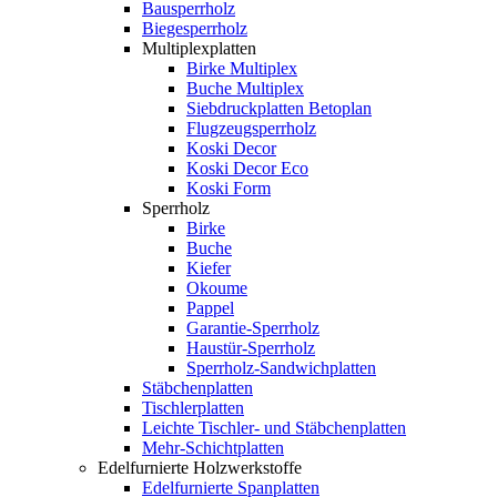
Bausperrholz
Biegesperrholz
Multiplexplatten
Birke Multiplex
Buche Multiplex
Siebdruckplatten Betoplan
Flugzeugsperrholz
Koski Decor
Koski Decor Eco
Koski Form
Sperrholz
Birke
Buche
Kiefer
Okoume
Pappel
Garantie-Sperrholz
Haustür-Sperrholz
Sperrholz-Sandwichplatten
Stäbchenplatten
Tischlerplatten
Leichte Tischler- und Stäbchenplatten
Mehr-Schichtplatten
Edelfurnierte Holzwerkstoffe
Edelfurnierte Spanplatten