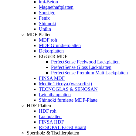
imi-Beton
Magnethaftplatten
Sonstige
Fenix
Shinnoki
Unilin
MDF Platten
MDF roh
MDF Grundierplatten
Dekorplatten
EGGER MDF
PerfectSense Feelwood Lackplatten
PrefectSense Gloss Lackplatten
PerfectSense Premium Matt Lackplatten
FINSA MDF
Medite Tricoya (wasserfest)
TECNOGLAS & SENOSAN
Leichtbauplatten
Shinnoki furnierte MDF-Platte
HDF Platten
HDF roh
Lochplatten
FINSA HDF
RESOPAL Faced Board
Sperrholz & Tischlerplatten