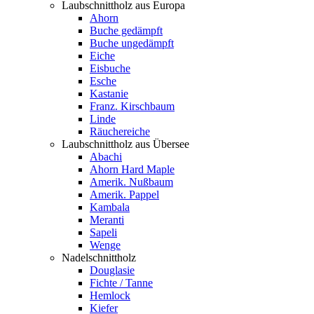
Laubschnittholz aus Europa
Ahorn
Buche gedämpft
Buche ungedämpft
Eiche
Eisbuche
Esche
Kastanie
Franz. Kirschbaum
Linde
Räuchereiche
Laubschnittholz aus Übersee
Abachi
Ahorn Hard Maple
Amerik. Nußbaum
Amerik. Pappel
Kambala
Meranti
Sapeli
Wenge
Nadelschnittholz
Douglasie
Fichte / Tanne
Hemlock
Kiefer