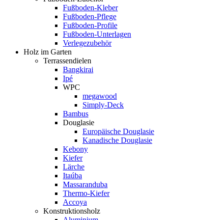
Fußboden-Kleber
Fußboden-Pflege
Fußboden-Profile
Fußboden-Unterlagen
Verlegezubehör
Holz im Garten
Terrassendielen
Bangkirai
Ipé
WPC
megawood
Simply-Deck
Bambus
Douglasie
Europäische Douglasie
Kanadische Douglasie
Kebony
Kiefer
Lärche
Itaúba
Massaranduba
Thermo-Kiefer
Accoya
Konstruktionsholz
Aluminium