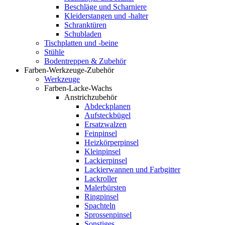
Beschläge und Scharniere
Kleiderstangen und -halter
Schranktüren
Schubladen
Tischplatten und -beine
Stühle
Bodentreppen & Zubehör
Farben-Werkzeuge-Zubehör
Werkzeuge
Farben-Lacke-Wachs
Anstrichzubehör
Abdeckplanen
Aufsteckbügel
Ersatzwalzen
Feinpinsel
Heizkörperpinsel
Kleinpinsel
Lackierpinsel
Lackierwannen und Farbgitter
Lackroller
Malerbürsten
Ringpinsel
Spachteln
Sprossenpinsel
Sonstiges