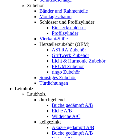
Zubehör
Bänder und Rahmenteile
Montageschaum
Schlösser und Profilzylinder
Einsteckschlösser
Profilzylinder
Vierkant-Stifte
Herstellerzubehör (OEM)
ASTRA Zubehör
Griffwerk Zubehör
Licht & Harmonie Zubehör
PRÜM Zubehör
ringo Zubehör
Sonstiges Zubehör
Türdichtungen
Leimholz
Laubholz
durchgehend
Buche gedämpft A/B
Eiche A/B
Wildeiche A/C
keilgezinkt
Akazie gedämpft A/B
Buche gedämpft A/B