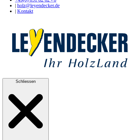
|
holz@leyendecker.de
|
Kontakt
Schliessen