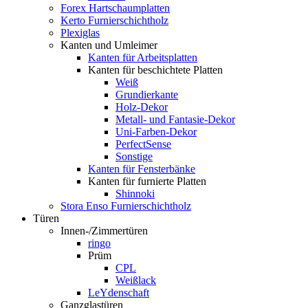
Forex Hartschaumplatten
Kerto Furnierschichtholz
Plexiglas
Kanten und Umleimer
Kanten für Arbeitsplatten
Kanten für beschichtete Platten
Weiß
Grundierkante
Holz-Dekor
Metall- und Fantasie-Dekor
Uni-Farben-Dekor
PerfectSense
Sonstige
Kanten für Fensterbänke
Kanten für furnierte Platten
Shinnoki
Stora Enso Furnierschichtholz
Türen
Innen-/Zimmertüren
ringo
Prüm
CPL
Weißlack
LeYdenschaft
Ganzglastüren