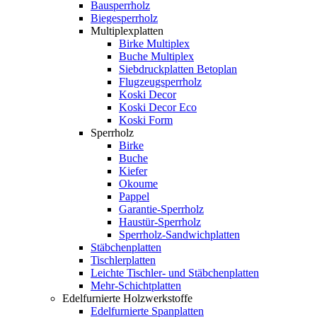
Bausperrholz
Biegesperrholz
Multiplexplatten
Birke Multiplex
Buche Multiplex
Siebdruckplatten Betoplan
Flugzeugsperrholz
Koski Decor
Koski Decor Eco
Koski Form
Sperrholz
Birke
Buche
Kiefer
Okoume
Pappel
Garantie-Sperrholz
Haustür-Sperrholz
Sperrholz-Sandwichplatten
Stäbchenplatten
Tischlerplatten
Leichte Tischler- und Stäbchenplatten
Mehr-Schichtplatten
Edelfurnierte Holzwerkstoffe
Edelfurnierte Spanplatten