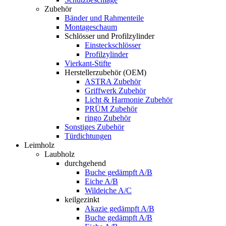
Zubehör
Bänder und Rahmenteile
Montageschaum
Schlösser und Profilzylinder
Einsteckschlösser
Profilzylinder
Vierkant-Stifte
Herstellerzubehör (OEM)
ASTRA Zubehör
Griffwerk Zubehör
Licht & Harmonie Zubehör
PRÜM Zubehör
ringo Zubehör
Sonstiges Zubehör
Türdichtungen
Leimholz
Laubholz
durchgehend
Buche gedämpft A/B
Eiche A/B
Wildeiche A/C
keilgezinkt
Akazie gedämpft A/B
Buche gedämpft A/B