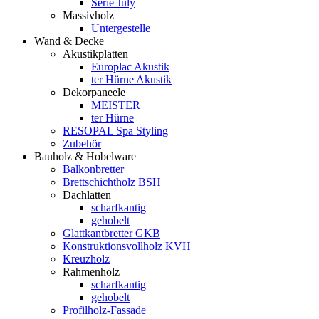
Serie July
Massivholz
Untergestelle
Wand & Decke
Akustikplatten
Europlac Akustik
ter Hürne Akustik
Dekorpaneele
MEISTER
ter Hürne
RESOPAL Spa Styling
Zubehör
Bauholz & Hobelware
Balkonbretter
Brettschichtholz BSH
Dachlatten
scharfkantig
gehobelt
Glattkantbretter GKB
Konstruktionsvollholz KVH
Kreuzholz
Rahmenholz
scharfkantig
gehobelt
Profilholz-Fassade