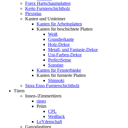
Forex Hartschaumplatten
Kerto Furnierschichtholz
Plexiglas
Kanten und Umleimer
Kanten für Arbeitsplatten
Kanten für beschichtete Platten
Weiß
Grundierkante
Holz-Dekor
Metall- und Fantasie-Dekor
Uni-Farben-Dekor
PerfectSense
Sonstige
Kanten für Fensterbänke
Kanten für furnierte Platten
Shinnoki
Stora Enso Furnierschichtholz
Türen
Innen-/Zimmertüren
ringo
Prüm
CPL
Weißlack
LeYdenschaft
Ganzglastüren