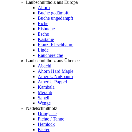
Laubschnittholz aus Europa
Ahorn
Buche gedämpft
Buche ungedämpft
Eiche
Eisbuche
Esche
Kastanie
Franz. Kirschbaum
Linde
Räuchereiche
Laubschnittholz aus Übersee
Abachi
Ahorn Hard Maple
Amerik. Nußbaum
Amerik. Pappel
Kambala
Meranti
Sapeli
Wenge
Nadelschnittholz
Douglasie
Fichte / Tanne
Hemlock
Kiefer