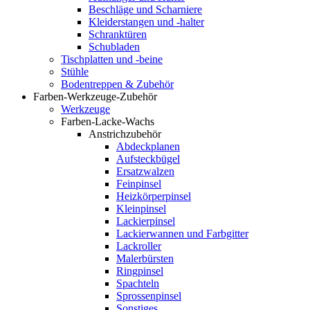
Beschläge und Scharniere
Kleiderstangen und -halter
Schranktüren
Schubladen
Tischplatten und -beine
Stühle
Bodentreppen & Zubehör
Farben-Werkzeuge-Zubehör
Werkzeuge
Farben-Lacke-Wachs
Anstrichzubehör
Abdeckplanen
Aufsteckbügel
Ersatzwalzen
Feinpinsel
Heizkörperpinsel
Kleinpinsel
Lackierpinsel
Lackierwannen und Farbgitter
Lackroller
Malerbürsten
Ringpinsel
Spachteln
Sprossenpinsel
Sonstiges