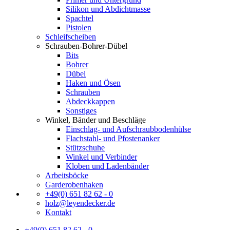
Silikon und Abdichtmasse
Spachtel
Pistolen
Schleifscheiben
Schrauben-Bohrer-Dübel
Bits
Bohrer
Dübel
Haken und Ösen
Schrauben
Abdeckkappen
Sonstiges
Winkel, Bänder und Beschläge
Einschlag- und Aufschraubbodenhülse
Flachstahl- und Pfostenanker
Stützschuhe
Winkel und Verbinder
Kloben und Ladenbänder
Arbeitsböcke
Garderobenhaken
+49(0) 651 82 62 - 0
holz@leyendecker.de
Kontakt
+49(0) 651 82 62 - 0