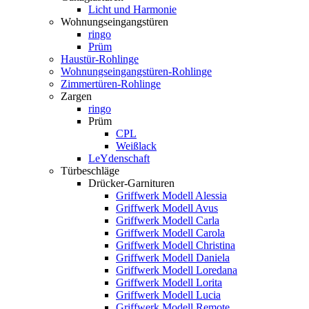
Licht und Harmonie
Wohnungseingangstüren
ringo
Prüm
Haustür-Rohlinge
Wohnungseingangstüren-Rohlinge
Zimmertüren-Rohlinge
Zargen
ringo
Prüm
CPL
Weißlack
LeYdenschaft
Türbeschläge
Drücker-Garnituren
Griffwerk Modell Alessia
Griffwerk Modell Avus
Griffwerk Modell Carla
Griffwerk Modell Carola
Griffwerk Modell Christina
Griffwerk Modell Daniela
Griffwerk Modell Loredana
Griffwerk Modell Lorita
Griffwerk Modell Lucia
Griffwerk Modell Remote