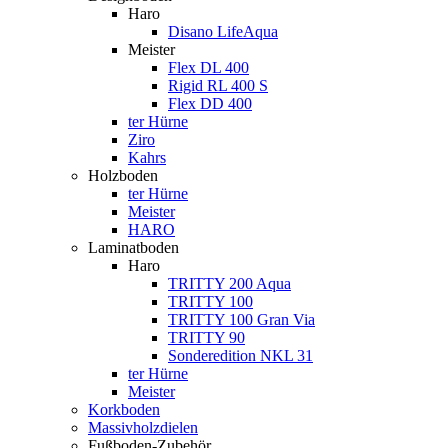
Haro
Disano LifeAqua
Meister
Flex DL 400
Rigid RL 400 S
Flex DD 400
ter Hürne
Ziro
Kahrs
Holzboden
ter Hürne
Meister
HARO
Laminatboden
Haro
TRITTY 200 Aqua
TRITTY 100
TRITTY 100 Gran Via
TRITTY 90
Sonderedition NKL 31
ter Hürne
Meister
Korkboden
Massivholzdielen
Fußboden-Zubehör