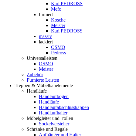
Karl PEDROSS
Mefo
furniert
Kosche
Meister
Karl PEDROSS
massiv
lackiert
OSMO
Pedross
Universalleisten
OSMO
Meister
Zubehör
Furnierte Leisten
Treppen & Möbelbauelemente
Handläufe
Handlaufbögen
Handläufe
Handlaufabschlusskappen
Handlaufhalter
Möbelgleiter und -rollen
Sockelversteller
Schränke und Regale
Aufhänger und Halter