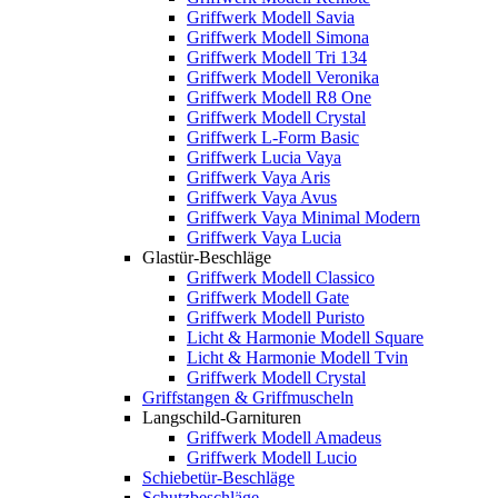
Griffwerk Modell Savia
Griffwerk Modell Simona
Griffwerk Modell Tri 134
Griffwerk Modell Veronika
Griffwerk Modell R8 One
Griffwerk Modell Crystal
Griffwerk L-Form Basic
Griffwerk Lucia Vaya
Griffwerk Vaya Aris
Griffwerk Vaya Avus
Griffwerk Vaya Minimal Modern
Griffwerk Vaya Lucia
Glastür-Beschläge
Griffwerk Modell Classico
Griffwerk Modell Gate
Griffwerk Modell Puristo
Licht & Harmonie Modell Square
Licht & Harmonie Modell Tvin
Griffwerk Modell Crystal
Griffstangen & Griffmuscheln
Langschild-Garnituren
Griffwerk Modell Amadeus
Griffwerk Modell Lucio
Schiebetür-Beschläge
Schutzbeschläge