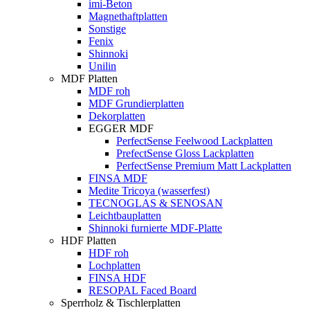
imi-Beton
Magnethaftplatten
Sonstige
Fenix
Shinnoki
Unilin
MDF Platten
MDF roh
MDF Grundierplatten
Dekorplatten
EGGER MDF
PerfectSense Feelwood Lackplatten
PrefectSense Gloss Lackplatten
PerfectSense Premium Matt Lackplatten
FINSA MDF
Medite Tricoya (wasserfest)
TECNOGLAS & SENOSAN
Leichtbauplatten
Shinnoki furnierte MDF-Platte
HDF Platten
HDF roh
Lochplatten
FINSA HDF
RESOPAL Faced Board
Sperrholz & Tischlerplatten