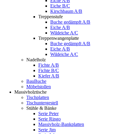
Eiche A/B
Eiche B/C
Kirschbaum A/B
Treppenstufe
Buche gedämpft A/B
Eiche A/B
Wildeiche A/C
Treppenwangenplatte
Buche gedämpft A/B
Eiche A/B
Wildeiche A/C
Nadelholz
Fichte A/B
Fichte B/C
Kiefer A/B
BauBuche
Möbelstollen
Massivholztische
Tischplatten
Tischuntergestell
Stühle & Bänke
Serie Peter
Serie Ringo
Massivholz-Bankplatten
Serie Jim