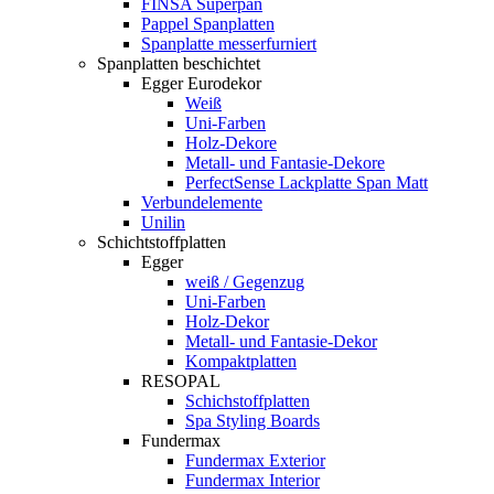
FINSA Superpan
Pappel Spanplatten
Spanplatte messerfurniert
Spanplatten beschichtet
Egger Eurodekor
Weiß
Uni-Farben
Holz-Dekore
Metall- und Fantasie-Dekore
PerfectSense Lackplatte Span Matt
Verbundelemente
Unilin
Schichtstoffplatten
Egger
weiß / Gegenzug
Uni-Farben
Holz-Dekor
Metall- und Fantasie-Dekor
Kompaktplatten
RESOPAL
Schichstoffplatten
Spa Styling Boards
Fundermax
Fundermax Exterior
Fundermax Interior