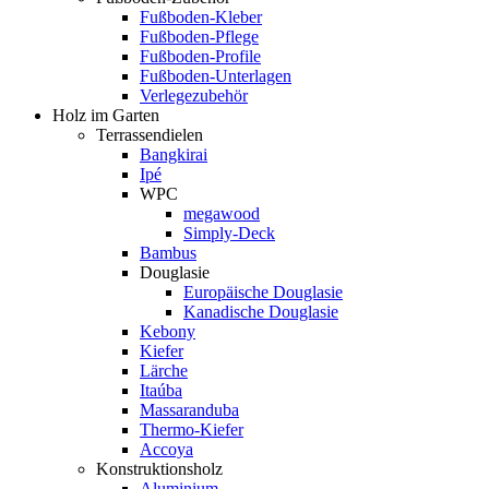
Fußboden-Kleber
Fußboden-Pflege
Fußboden-Profile
Fußboden-Unterlagen
Verlegezubehör
Holz im Garten
Terrassendielen
Bangkirai
Ipé
WPC
megawood
Simply-Deck
Bambus
Douglasie
Europäische Douglasie
Kanadische Douglasie
Kebony
Kiefer
Lärche
Itaúba
Massaranduba
Thermo-Kiefer
Accoya
Konstruktionsholz
Aluminium