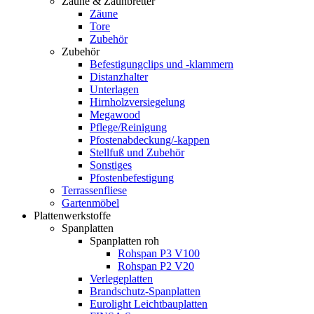
Zäune & Zaunbretter
Zäune
Tore
Zubehör
Zubehör
Befestigungclips und -klammern
Distanzhalter
Unterlagen
Hirnholzversiegelung
Megawood
Pflege/Reinigung
Pfostenabdeckung/-kappen
Stellfuß und Zubehör
Sonstiges
Pfostenbefestigung
Terrassenfliese
Gartenmöbel
Plattenwerkstoffe
Spanplatten
Spanplatten roh
Rohspan P3 V100
Rohspan P2 V20
Verlegeplatten
Brandschutz-Spanplatten
Eurolight Leichtbauplatten