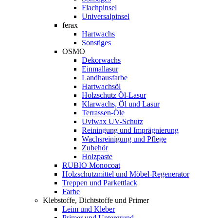
Flachpinsel
Universalpinsel
ferax
Hartwachs
Sonstiges
OSMO
Dekorwachs
Einmallasur
Landhausfarbe
Hartwachsöl
Holzschutz Öl-Lasur
Klarwachs, Öl und Lasur
Terrassen-Öle
Uviwax UV-Schutz
Reiningung und Imprägnierung
Wachsreinigung und Pflege
Zubehör
Holzpaste
RUBIO Monocoat
Holzschutzmittel und Möbel-Regenerator
Treppen und Parkettlack
Farbe
Klebstoffe, Dichtstoffe und Primer
Leim und Kleber
Primer und Untergrund