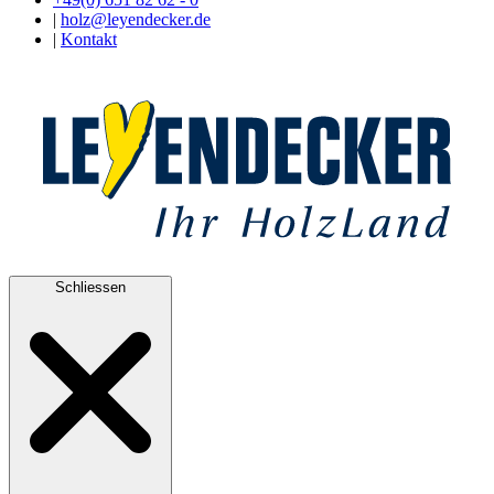
|
holz@leyendecker.de
|
Kontakt
Schliessen