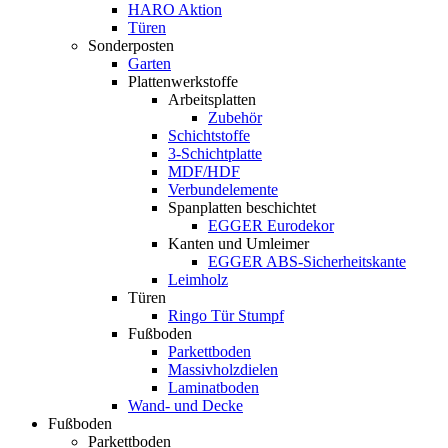
HARO Aktion
Türen
Sonderposten
Garten
Plattenwerkstoffe
Arbeitsplatten
Zubehör
Schichtstoffe
3-Schichtplatte
MDF/HDF
Verbundelemente
Spanplatten beschichtet
EGGER Eurodekor
Kanten und Umleimer
EGGER ABS-Sicherheitskante
Leimholz
Türen
Ringo Tür Stumpf
Fußboden
Parkettboden
Massivholzdielen
Laminatboden
Wand- und Decke
Fußboden
Parkettboden