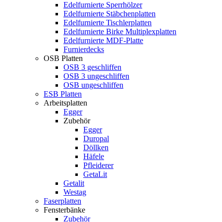
Edelfurnierte Sperrhölzer
Edelfurnierte Stäbchenplatten
Edelfurnierte Tischlerplatten
Edelfurnierte Birke Multiplexplatten
Edelfurnierte MDF-Platte
Furnierdecks
OSB Platten
OSB 3 geschliffen
OSB 3 ungeschliffen
OSB ungeschliffen
ESB Platten
Arbeitsplatten
Egger
Zubehör
Egger
Duropal
Döllken
Häfele
Pfleiderer
GetaLit
Getalit
Westag
Faserplatten
Fensterbänke
Zubehör