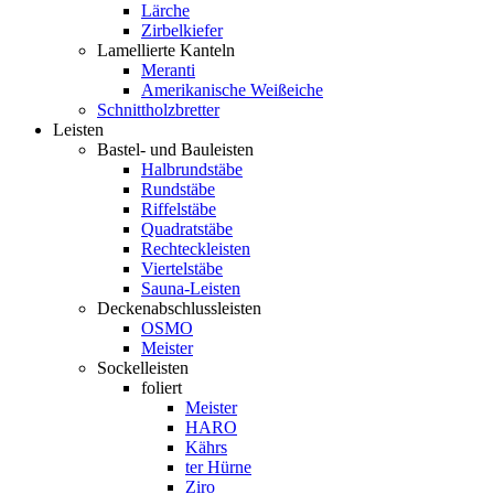
Lärche
Zirbelkiefer
Lamellierte Kanteln
Meranti
Amerikanische Weißeiche
Schnittholzbretter
Leisten
Bastel- und Bauleisten
Halbrundstäbe
Rundstäbe
Riffelstäbe
Quadratstäbe
Rechteckleisten
Viertelstäbe
Sauna-Leisten
Deckenabschlussleisten
OSMO
Meister
Sockelleisten
foliert
Meister
HARO
Kährs
ter Hürne
Ziro