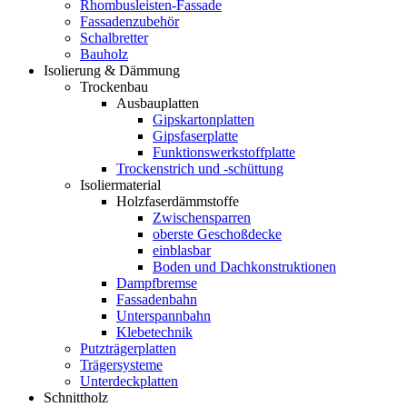
Rhombusleisten-Fassade
Fassadenzubehör
Schalbretter
Bauholz
Isolierung & Dämmung
Trockenbau
Ausbauplatten
Gipskartonplatten
Gipsfaserplatte
Funktionswerkstoffplatte
Trockenstrich und -schüttung
Isoliermaterial
Holzfaserdämmstoffe
Zwischensparren
oberste Geschoßdecke
einblasbar
Boden und Dachkonstruktionen
Dampfbremse
Fassadenbahn
Unterspannbahn
Klebetechnik
Putzträgerplatten
Trägersysteme
Unterdeckplatten
Schnittholz