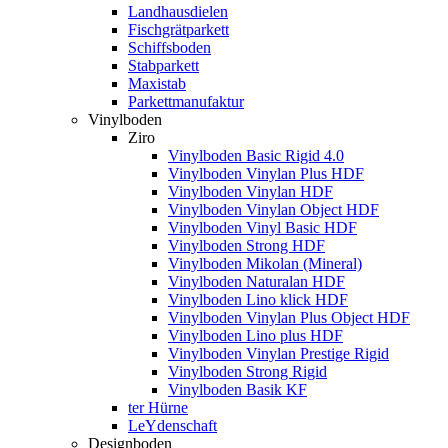
Landhausdielen
Fischgrätparkett
Schiffsboden
Stabparkett
Maxistab
Parkettmanufaktur
Vinylboden
Ziro
Vinylboden Basic Rigid 4.0
Vinylboden Vinylan Plus HDF
Vinylboden Vinylan HDF
Vinylboden Vinylan Object HDF
Vinylboden Vinyl Basic HDF
Vinylboden Strong HDF
Vinylboden Mikolan (Mineral)
Vinylboden Naturalan HDF
Vinylboden Lino klick HDF
Vinylboden Vinylan Plus Object HDF
Vinylboden Lino plus HDF
Vinylboden Vinylan Prestige Rigid
Vinylboden Strong Rigid
Vinylboden Basik KF
ter Hürne
LeYdenschaft
Designboden