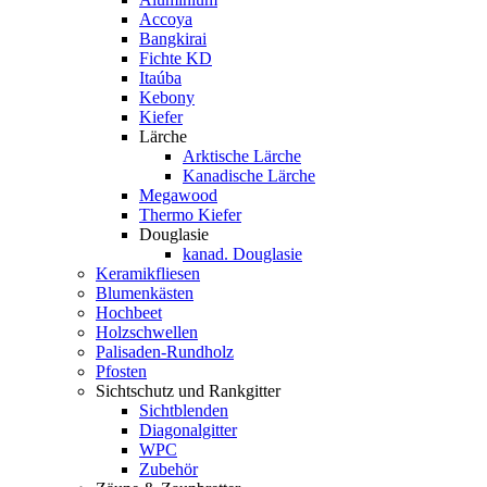
Accoya
Bangkirai
Fichte KD
Itaúba
Kebony
Kiefer
Lärche
Arktische Lärche
Kanadische Lärche
Megawood
Thermo Kiefer
Douglasie
kanad. Douglasie
Keramikfliesen
Blumenkästen
Hochbeet
Holzschwellen
Palisaden-Rundholz
Pfosten
Sichtschutz und Rankgitter
Sichtblenden
Diagonalgitter
WPC
Zubehör