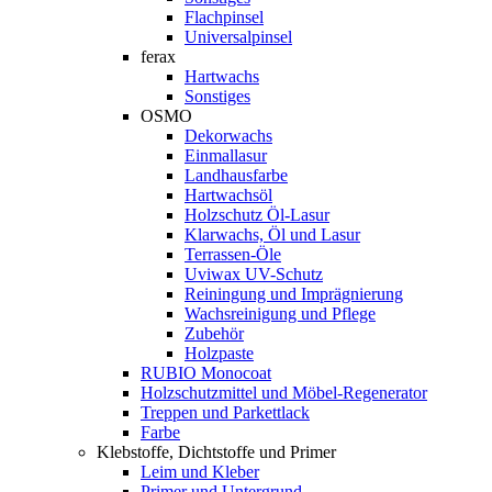
Flachpinsel
Universalpinsel
ferax
Hartwachs
Sonstiges
OSMO
Dekorwachs
Einmallasur
Landhausfarbe
Hartwachsöl
Holzschutz Öl-Lasur
Klarwachs, Öl und Lasur
Terrassen-Öle
Uviwax UV-Schutz
Reiningung und Imprägnierung
Wachsreinigung und Pflege
Zubehör
Holzpaste
RUBIO Monocoat
Holzschutzmittel und Möbel-Regenerator
Treppen und Parkettlack
Farbe
Klebstoffe, Dichtstoffe und Primer
Leim und Kleber
Primer und Untergrund