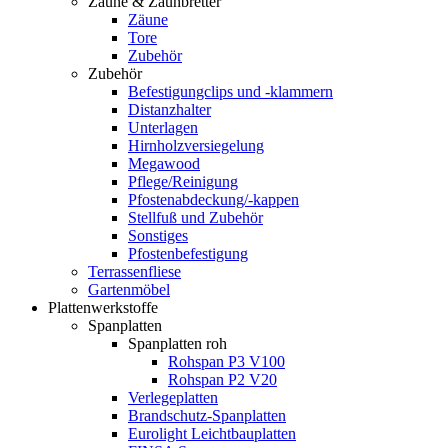
Zäune & Zaunbretter
Zäune
Tore
Zubehör
Zubehör
Befestigungclips und -klammern
Distanzhalter
Unterlagen
Hirnholzversiegelung
Megawood
Pflege/Reinigung
Pfostenabdeckung/-kappen
Stellfuß und Zubehör
Sonstiges
Pfostenbefestigung
Terrassenfliese
Gartenmöbel
Plattenwerkstoffe
Spanplatten
Spanplatten roh
Rohspan P3 V100
Rohspan P2 V20
Verlegeplatten
Brandschutz-Spanplatten
Eurolight Leichtbauplatten