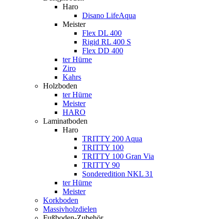
Haro
Disano LifeAqua
Meister
Flex DL 400
Rigid RL 400 S
Flex DD 400
ter Hürne
Ziro
Kahrs
Holzboden
ter Hürne
Meister
HARO
Laminatboden
Haro
TRITTY 200 Aqua
TRITTY 100
TRITTY 100 Gran Via
TRITTY 90
Sonderedition NKL 31
ter Hürne
Meister
Korkboden
Massivholzdielen
Fußboden-Zubehör