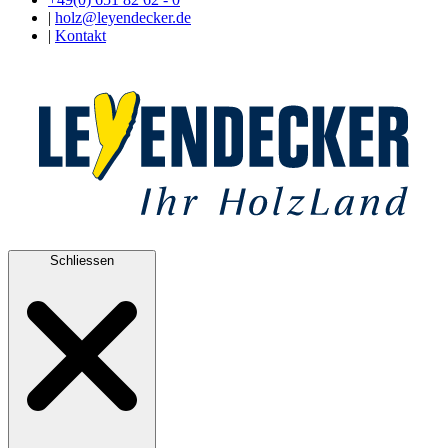
|
holz@leyendecker.de
|
Kontakt
Schliessen