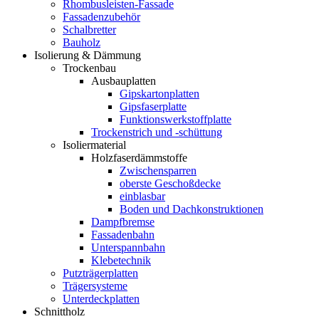
Rhombusleisten-Fassade
Fassadenzubehör
Schalbretter
Bauholz
Isolierung & Dämmung
Trockenbau
Ausbauplatten
Gipskartonplatten
Gipsfaserplatte
Funktionswerkstoffplatte
Trockenstrich und -schüttung
Isoliermaterial
Holzfaserdämmstoffe
Zwischensparren
oberste Geschoßdecke
einblasbar
Boden und Dachkonstruktionen
Dampfbremse
Fassadenbahn
Unterspannbahn
Klebetechnik
Putzträgerplatten
Trägersysteme
Unterdeckplatten
Schnittholz