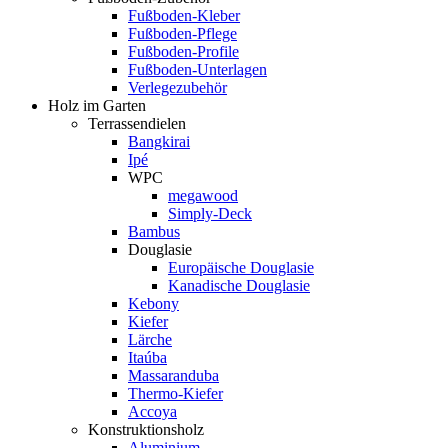
Fußboden-Kleber
Fußboden-Pflege
Fußboden-Profile
Fußboden-Unterlagen
Verlegezubehör
Holz im Garten
Terrassendielen
Bangkirai
Ipé
WPC
megawood
Simply-Deck
Bambus
Douglasie
Europäische Douglasie
Kanadische Douglasie
Kebony
Kiefer
Lärche
Itaúba
Massaranduba
Thermo-Kiefer
Accoya
Konstruktionsholz
Aluminium