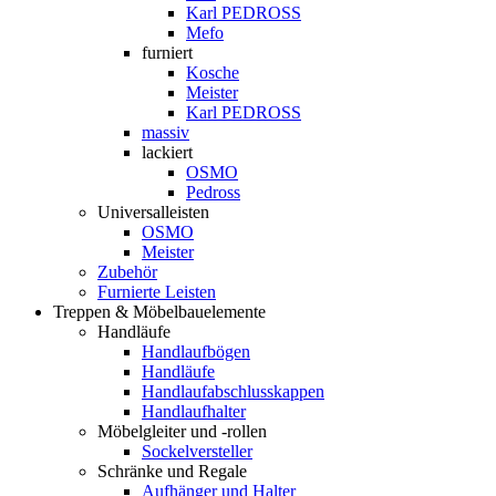
Karl PEDROSS
Mefo
furniert
Kosche
Meister
Karl PEDROSS
massiv
lackiert
OSMO
Pedross
Universalleisten
OSMO
Meister
Zubehör
Furnierte Leisten
Treppen & Möbelbauelemente
Handläufe
Handlaufbögen
Handläufe
Handlaufabschlusskappen
Handlaufhalter
Möbelgleiter und -rollen
Sockelversteller
Schränke und Regale
Aufhänger und Halter