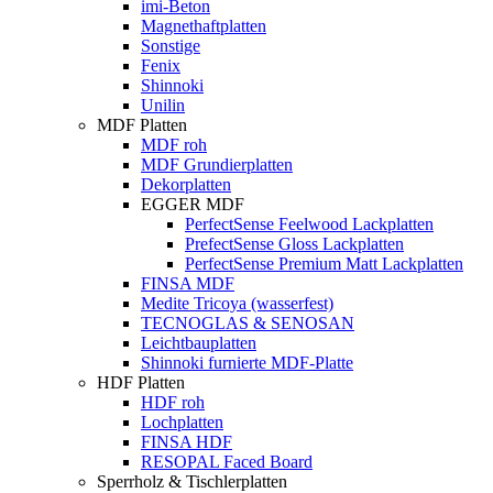
imi-Beton
Magnethaftplatten
Sonstige
Fenix
Shinnoki
Unilin
MDF Platten
MDF roh
MDF Grundierplatten
Dekorplatten
EGGER MDF
PerfectSense Feelwood Lackplatten
PrefectSense Gloss Lackplatten
PerfectSense Premium Matt Lackplatten
FINSA MDF
Medite Tricoya (wasserfest)
TECNOGLAS & SENOSAN
Leichtbauplatten
Shinnoki furnierte MDF-Platte
HDF Platten
HDF roh
Lochplatten
FINSA HDF
RESOPAL Faced Board
Sperrholz & Tischlerplatten