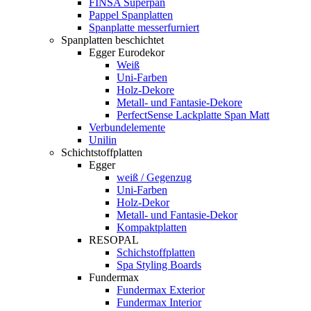
FINSA Superpan
Pappel Spanplatten
Spanplatte messerfurniert
Spanplatten beschichtet
Egger Eurodekor
Weiß
Uni-Farben
Holz-Dekore
Metall- und Fantasie-Dekore
PerfectSense Lackplatte Span Matt
Verbundelemente
Unilin
Schichtstoffplatten
Egger
weiß / Gegenzug
Uni-Farben
Holz-Dekor
Metall- und Fantasie-Dekor
Kompaktplatten
RESOPAL
Schichstoffplatten
Spa Styling Boards
Fundermax
Fundermax Exterior
Fundermax Interior