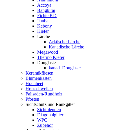
Accoya
Bangkirai
Fichte KD
Itaúba
Kebony
Kiefer
Lärche
Arktische Lärche
Kanadische Lärche
Megawood
Thermo Kiefer
Douglasie
kanad. Douglasie
Keramikfliesen
Blumenkästen
Hochbeet
Holzschwellen
Palisaden-Rundholz
Pfosten
Sichtschutz und Rankgitter
Sichtblenden
Diagonalgitter
WPC
Zubehör