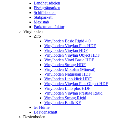
Landhausdielen
Fischgrätparkett
Schiffsboden
Stabparkett
Maxistab
Parkettmanufaktur
Vinylboden
Ziro
Vinylboden Basic Rigid 4.0
Vinylboden Vinylan Plus HDF
Vinylboden Vinylan HDF
Vinylboden Vinylan Object HDF
Vinylboden Vinyl Basic HDF
Vinylboden Strong HDF
Vinylboden Mikolan (Mineral)
Vinylboden Naturalan HDF
Vinylboden Lino klick HDF
Vinylboden Vinylan Plus Object HDF
Vinylboden Lino plus HDF
Vinylboden Vinylan Prestige Rigid
Vinylboden Strong Rigid
Vinylboden Basik KF
ter Hürne
LeYdenschaft
Designboden