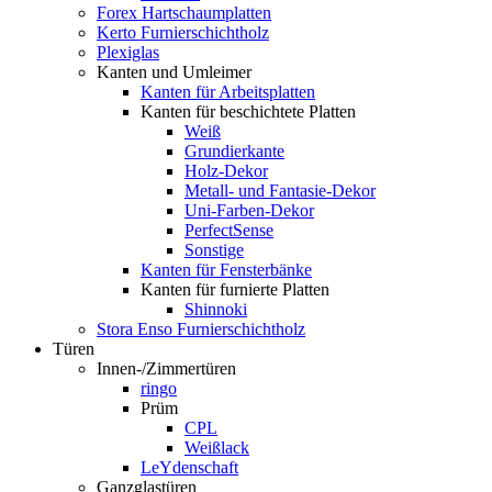
Forex Hartschaumplatten
Kerto Furnierschichtholz
Plexiglas
Kanten und Umleimer
Kanten für Arbeitsplatten
Kanten für beschichtete Platten
Weiß
Grundierkante
Holz-Dekor
Metall- und Fantasie-Dekor
Uni-Farben-Dekor
PerfectSense
Sonstige
Kanten für Fensterbänke
Kanten für furnierte Platten
Shinnoki
Stora Enso Furnierschichtholz
Türen
Innen-/Zimmertüren
ringo
Prüm
CPL
Weißlack
LeYdenschaft
Ganzglastüren