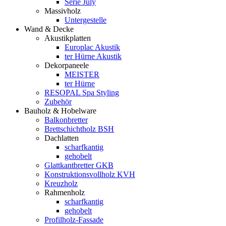
Serie July
Massivholz
Untergestelle
Wand & Decke
Akustikplatten
Europlac Akustik
ter Hürne Akustik
Dekorpaneele
MEISTER
ter Hürne
RESOPAL Spa Styling
Zubehör
Bauholz & Hobelware
Balkonbretter
Brettschichtholz BSH
Dachlatten
scharfkantig
gehobelt
Glattkantbretter GKB
Konstruktionsvollholz KVH
Kreuzholz
Rahmenholz
scharfkantig
gehobelt
Profilholz-Fassade