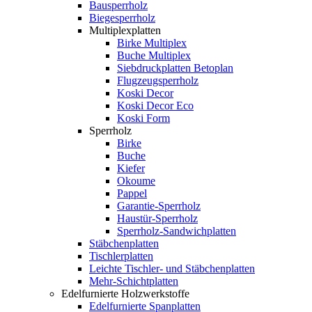
Bausperrholz
Biegesperrholz
Multiplexplatten
Birke Multiplex
Buche Multiplex
Siebdruckplatten Betoplan
Flugzeugsperrholz
Koski Decor
Koski Decor Eco
Koski Form
Sperrholz
Birke
Buche
Kiefer
Okoume
Pappel
Garantie-Sperrholz
Haustür-Sperrholz
Sperrholz-Sandwichplatten
Stäbchenplatten
Tischlerplatten
Leichte Tischler- und Stäbchenplatten
Mehr-Schichtplatten
Edelfurnierte Holzwerkstoffe
Edelfurnierte Spanplatten