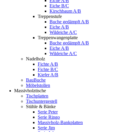
Eiche A/B
Eiche B/C
Kirschbaum A/B
Treppenstufe
Buche gedämpft A/B
Eiche A/B
Wildeiche A/C
Treppenwangenplatte
Buche gedämpft A/B
Eiche A/B
Wildeiche A/C
Nadelholz
Fichte A/B
Fichte B/C
Kiefer A/B
BauBuche
Möbelstollen
Massivholztische
Tischplatten
Tischuntergestell
Stühle & Bänke
Serie Peter
Serie Ringo
Massivholz-Bankplatten
Serie Jim