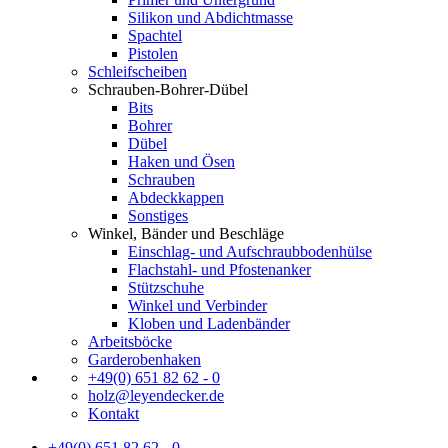
Silikon und Abdichtmasse
Spachtel
Pistolen
Schleifscheiben
Schrauben-Bohrer-Dübel
Bits
Bohrer
Dübel
Haken und Ösen
Schrauben
Abdeckkappen
Sonstiges
Winkel, Bänder und Beschläge
Einschlag- und Aufschraubbodenhülse
Flachstahl- und Pfostenanker
Stützschuhe
Winkel und Verbinder
Kloben und Ladenbänder
Arbeitsböcke
Garderobenhaken
+49(0) 651 82 62 - 0
holz@leyendecker.de
Kontakt
+49(0) 651 82 62 - 0