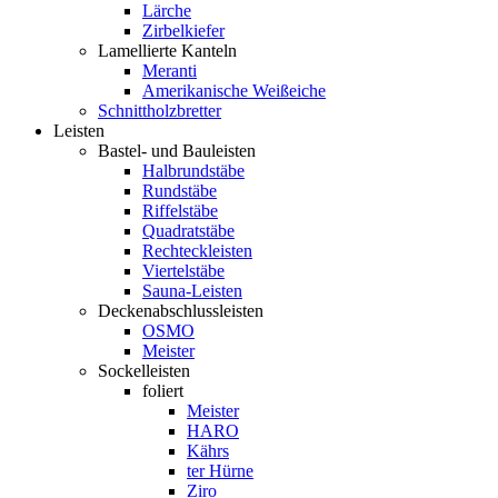
Lärche
Zirbelkiefer
Lamellierte Kanteln
Meranti
Amerikanische Weißeiche
Schnittholzbretter
Leisten
Bastel- und Bauleisten
Halbrundstäbe
Rundstäbe
Riffelstäbe
Quadratstäbe
Rechteckleisten
Viertelstäbe
Sauna-Leisten
Deckenabschlussleisten
OSMO
Meister
Sockelleisten
foliert
Meister
HARO
Kährs
ter Hürne
Ziro