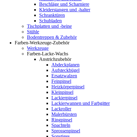
Beschläge und Scharniere
Kleiderstangen und -halter
Schranktüren
Schubladen
Tischplatten und -beine
Stühle
Bodentreppen & Zubehör
Farben-Werkzeuge-Zubehör
Werkzeuge
Farben-Lacke-Wachs
Anstrichzubehör
Abdeckplanen
Aufsteckbügel
Ersatzwalzen
Feinpinsel
Heizkörperpinsel
Kleinpinsel
Lackierpinsel
Lackierwannen und Farbgitter
Lackroller
Malerbürsten
Ringpinsel
Spachteln
Sprossenpinsel
Sonstiges