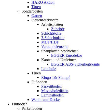
HARO Aktion
Türen
Sonderposten
Garten
Plattenwerkstoffe
Arbeitsplatten
Zubehör
Schichtstoffe
3-Schichtplatte
MDF/HDF
Verbundelemente
Spanplatten beschichtet
EGGER Eurodekor
Kanten und Umleimer
EGGER ABS-Sicherheitskante
Leimholz
Türen
Ringo Tür Stumpf
Fußboden
Parkettboden
Massivholzdielen
Laminatboden
Wand- und Decke
Fußboden
Parkettboden