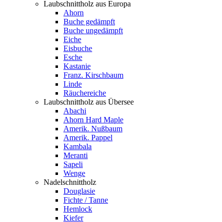
Laubschnittholz aus Europa
Ahorn
Buche gedämpft
Buche ungedämpft
Eiche
Eisbuche
Esche
Kastanie
Franz. Kirschbaum
Linde
Räuchereiche
Laubschnittholz aus Übersee
Abachi
Ahorn Hard Maple
Amerik. Nußbaum
Amerik. Pappel
Kambala
Meranti
Sapeli
Wenge
Nadelschnittholz
Douglasie
Fichte / Tanne
Hemlock
Kiefer