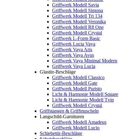
Griffwerk Modell Savia
Griffwerk Modell Simona
Griffwerk Modell Tri 134
Griffwerk Modell Veronika
Griffwerk Modell R8 One
Griffwerk Modell Crystal
Griffwerk L-Form Basic
Griffwerk Lucia Vaya
Griffwerk Vaya Aris
Griffwerk Vaya Avus
Griffwerk Vaya Minimal Modern
Griffwerk Vaya Lucia
Glastür-Beschläge
Griffwerk Modell Classico
Griffwerk Modell Gate
Griffwerk Modell Puristo
Licht & Harmonie Modell Square
Licht & Harmonie Modell Tvin
Griffwerk Modell Crystal
Griffstangen & Griffmuscheln
Langschild-Garnituren
Griffwerk Modell Amadeus
Griffwerk Modell Lucio
Schiebetür-Beschläge
Schutzbeschläge