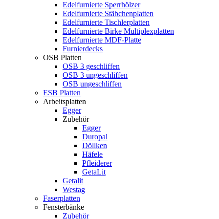
Edelfurnierte Sperrhölzer
Edelfurnierte Stäbchenplatten
Edelfurnierte Tischlerplatten
Edelfurnierte Birke Multiplexplatten
Edelfurnierte MDF-Platte
Furnierdecks
OSB Platten
OSB 3 geschliffen
OSB 3 ungeschliffen
OSB ungeschliffen
ESB Platten
Arbeitsplatten
Egger
Zubehör
Egger
Duropal
Döllken
Häfele
Pfleiderer
GetaLit
Getalit
Westag
Faserplatten
Fensterbänke
Zubehör