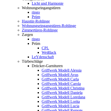
Licht und Harmonie
Wohnungseingangstüren
ringo
Prüm
Haustür-Rohlinge
Wohnungseingangstüren-Rohlinge
Zimmertüren-Rohlinge
Zargen
ringo
Prüm
CPL
Weißlack
LeYdenschaft
Türbeschläge
Drücker-Garnituren
Griffwerk Modell Alessia
Griffwerk Modell Avus
Griffwerk Modell Carla
Griffwerk Modell Carola
Griffwerk Modell Christina
Griffwerk Modell Daniela
Griffwerk Modell Loredana
Griffwerk Modell Lorita
Griffwerk Modell Lucia
Griffwerk Modell Remote