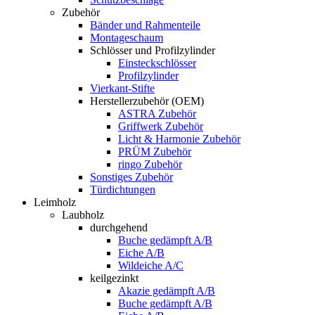
Zubehör
Bänder und Rahmenteile
Montageschaum
Schlösser und Profilzylinder
Einsteckschlösser
Profilzylinder
Vierkant-Stifte
Herstellerzubehör (OEM)
ASTRA Zubehör
Griffwerk Zubehör
Licht & Harmonie Zubehör
PRÜM Zubehör
ringo Zubehör
Sonstiges Zubehör
Türdichtungen
Leimholz
Laubholz
durchgehend
Buche gedämpft A/B
Eiche A/B
Wildeiche A/C
keilgezinkt
Akazie gedämpft A/B
Buche gedämpft A/B