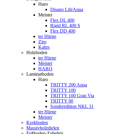
Haro
Disano LifeAqua
Meister
Flex DL 400
Rigid RL 400 S
Flex DD 400
ter Hürne
Ziro
Kahrs
Holzboden
ter Hürne
Meister
HARO
Laminatboden
Haro
TRITTY 200 Aqua
TRITTY 100
TRITTY 100 Gran Via
TRITTY 90
Sonderedition NKL 31
ter Hürne
Meister
Korkboden
Massivholzdielen
Fußboden-Zubehör