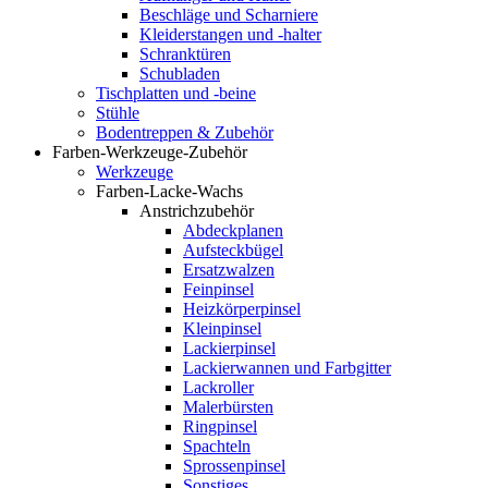
Beschläge und Scharniere
Kleiderstangen und -halter
Schranktüren
Schubladen
Tischplatten und -beine
Stühle
Bodentreppen & Zubehör
Farben-Werkzeuge-Zubehör
Werkzeuge
Farben-Lacke-Wachs
Anstrichzubehör
Abdeckplanen
Aufsteckbügel
Ersatzwalzen
Feinpinsel
Heizkörperpinsel
Kleinpinsel
Lackierpinsel
Lackierwannen und Farbgitter
Lackroller
Malerbürsten
Ringpinsel
Spachteln
Sprossenpinsel
Sonstiges