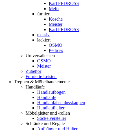
Karl PEDROSS
Mefo
furniert
Kosche
Meister
Karl PEDROSS
massiv
lackiert
OSMO
Pedross
Universalleisten
OSMO
Meister
Zubehör
Furnierte Leisten
Treppen & Möbelbauelemente
Handläufe
Handlaufbögen
Handläufe
Handlaufabschlusskappen
Handlaufhalter
Möbelgleiter und -rollen
Sockelversteller
Schränke und Regale
Aufhänger und Halter