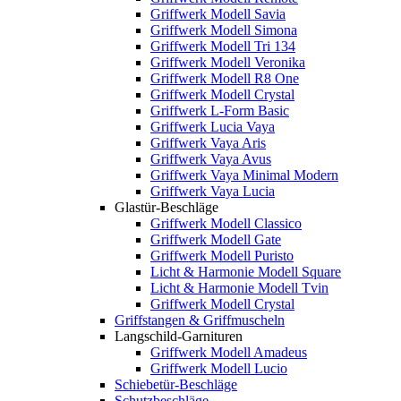
Griffwerk Modell Savia
Griffwerk Modell Simona
Griffwerk Modell Tri 134
Griffwerk Modell Veronika
Griffwerk Modell R8 One
Griffwerk Modell Crystal
Griffwerk L-Form Basic
Griffwerk Lucia Vaya
Griffwerk Vaya Aris
Griffwerk Vaya Avus
Griffwerk Vaya Minimal Modern
Griffwerk Vaya Lucia
Glastür-Beschläge
Griffwerk Modell Classico
Griffwerk Modell Gate
Griffwerk Modell Puristo
Licht & Harmonie Modell Square
Licht & Harmonie Modell Tvin
Griffwerk Modell Crystal
Griffstangen & Griffmuscheln
Langschild-Garnituren
Griffwerk Modell Amadeus
Griffwerk Modell Lucio
Schiebetür-Beschläge
Schutzbeschläge