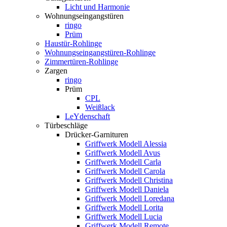
Licht und Harmonie
Wohnungseingangstüren
ringo
Prüm
Haustür-Rohlinge
Wohnungseingangstüren-Rohlinge
Zimmertüren-Rohlinge
Zargen
ringo
Prüm
CPL
Weißlack
LeYdenschaft
Türbeschläge
Drücker-Garnituren
Griffwerk Modell Alessia
Griffwerk Modell Avus
Griffwerk Modell Carla
Griffwerk Modell Carola
Griffwerk Modell Christina
Griffwerk Modell Daniela
Griffwerk Modell Loredana
Griffwerk Modell Lorita
Griffwerk Modell Lucia
Griffwerk Modell Remote