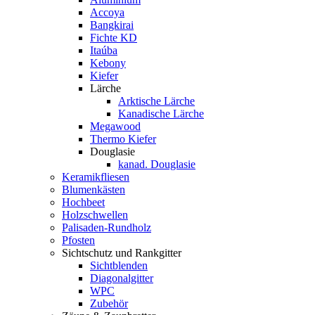
Accoya
Bangkirai
Fichte KD
Itaúba
Kebony
Kiefer
Lärche
Arktische Lärche
Kanadische Lärche
Megawood
Thermo Kiefer
Douglasie
kanad. Douglasie
Keramikfliesen
Blumenkästen
Hochbeet
Holzschwellen
Palisaden-Rundholz
Pfosten
Sichtschutz und Rankgitter
Sichtblenden
Diagonalgitter
WPC
Zubehör