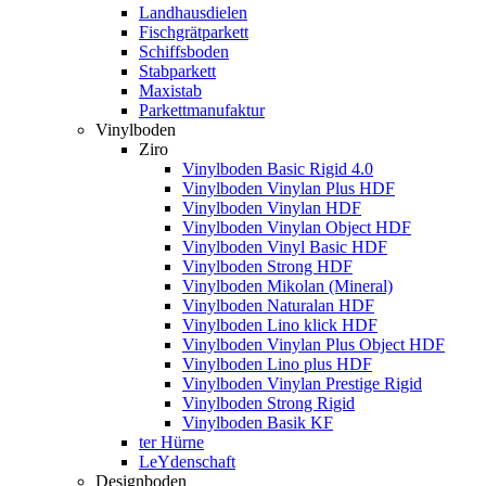
Landhausdielen
Fischgrätparkett
Schiffsboden
Stabparkett
Maxistab
Parkettmanufaktur
Vinylboden
Ziro
Vinylboden Basic Rigid 4.0
Vinylboden Vinylan Plus HDF
Vinylboden Vinylan HDF
Vinylboden Vinylan Object HDF
Vinylboden Vinyl Basic HDF
Vinylboden Strong HDF
Vinylboden Mikolan (Mineral)
Vinylboden Naturalan HDF
Vinylboden Lino klick HDF
Vinylboden Vinylan Plus Object HDF
Vinylboden Lino plus HDF
Vinylboden Vinylan Prestige Rigid
Vinylboden Strong Rigid
Vinylboden Basik KF
ter Hürne
LeYdenschaft
Designboden