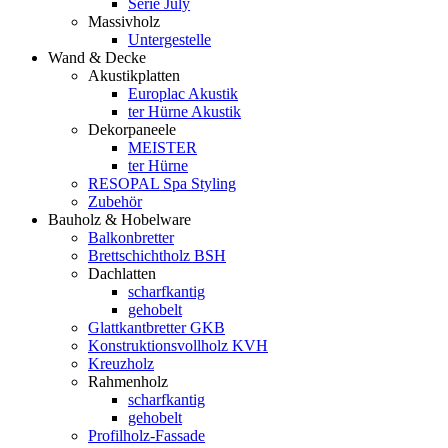
Serie July
Massivholz
Untergestelle
Wand & Decke
Akustikplatten
Europlac Akustik
ter Hürne Akustik
Dekorpaneele
MEISTER
ter Hürne
RESOPAL Spa Styling
Zubehör
Bauholz & Hobelware
Balkonbretter
Brettschichtholz BSH
Dachlatten
scharfkantig
gehobelt
Glattkantbretter GKB
Konstruktionsvollholz KVH
Kreuzholz
Rahmenholz
scharfkantig
gehobelt
Profilholz-Fassade