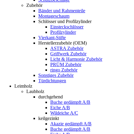
Zubehör
Bänder und Rahmenteile
Montageschaum
Schlösser und Profilzylinder
Einsteckschlösser
Profilzylinder
Vierkant-Stifte
Herstellerzubehör (OEM)
ASTRA Zubehör
Griffwerk Zubehör
Licht & Harmonie Zubehör
PRÜM Zubehör
ringo Zubehör
Sonstiges Zubehör
Türdichtungen
Leimholz
Laubholz
durchgehend
Buche gedämpft A/B
Eiche A/B
Wildeiche A/C
keilgezinkt
Akazie gedämpft A/B
Buche gedämpft A/B