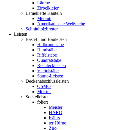
Lärche
Zirbelkiefer
Lamellierte Kanteln
Meranti
Amerikanische Weißeiche
Schnittholzbretter
Leisten
Bastel- und Bauleisten
Halbrundstäbe
Rundstäbe
Riffelstäbe
Quadratstäbe
Rechteckleisten
Viertelstäbe
Sauna-Leisten
Deckenabschlussleisten
OSMO
Meister
Sockelleisten
foliert
Meister
HARO
Kährs
ter Hürne
Ziro