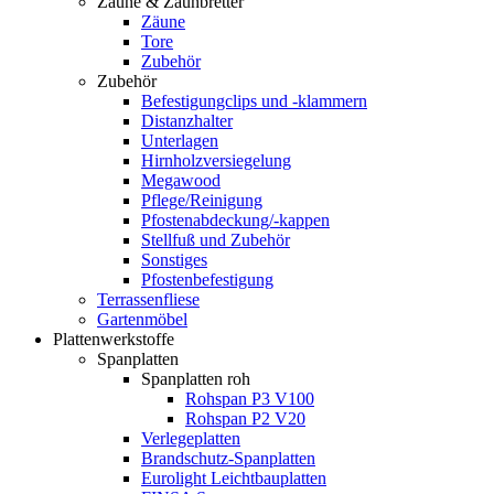
Zäune & Zaunbretter
Zäune
Tore
Zubehör
Zubehör
Befestigungclips und -klammern
Distanzhalter
Unterlagen
Hirnholzversiegelung
Megawood
Pflege/Reinigung
Pfostenabdeckung/-kappen
Stellfuß und Zubehör
Sonstiges
Pfostenbefestigung
Terrassenfliese
Gartenmöbel
Plattenwerkstoffe
Spanplatten
Spanplatten roh
Rohspan P3 V100
Rohspan P2 V20
Verlegeplatten
Brandschutz-Spanplatten
Eurolight Leichtbauplatten