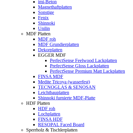
imi-Beton
Magnethaftplatten
Sonstige
Fenix
Shinnoki
Unilin
MDF Platten
MDF roh
MDF Grundierplatten
Dekorplatten
EGGER MDF
PerfectSense Feelwood Lackplatten
PrefectSense Gloss Lackplatten
PerfectSense Premium Matt Lackplatten
FINSA MDF
Medite Tricoya (wasserfest)
TECNOGLAS & SENOSAN
Leichtbauplatten
Shinnoki furnierte MDF-Platte
HDF Platten
HDF roh
Lochplatten
FINSA HDF
RESOPAL Faced Board
Sperrholz & Tischlerplatten