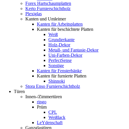
Forex Hartschaumplatten
Kerto Furnierschichtholz
Plexiglas
Kanten und Umleimer
Kanten für Arbeitsplatten
Kanten für beschichtete Platten
Weiß
Grundierkante
Holz-Dekor
Metall- und Fantasie-Dekor
Uni-Farben-Dekor
PerfectSense
Sonstige
Kanten für Fensterbänke
Kanten für furnierte Platten
Shinnoki
Stora Enso Furnierschichtholz
Türen
Innen-/Zimmertüren
ringo
Prüm
CPL
Weißlack
LeYdenschaft
Ganzglastüren