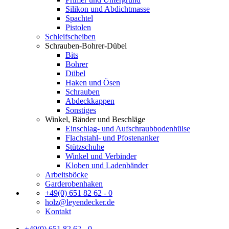
Silikon und Abdichtmasse
Spachtel
Pistolen
Schleifscheiben
Schrauben-Bohrer-Dübel
Bits
Bohrer
Dübel
Haken und Ösen
Schrauben
Abdeckkappen
Sonstiges
Winkel, Bänder und Beschläge
Einschlag- und Aufschraubbodenhülse
Flachstahl- und Pfostenanker
Stützschuhe
Winkel und Verbinder
Kloben und Ladenbänder
Arbeitsböcke
Garderobenhaken
+49(0) 651 82 62 - 0
holz@leyendecker.de
Kontakt
+49(0) 651 82 62 - 0