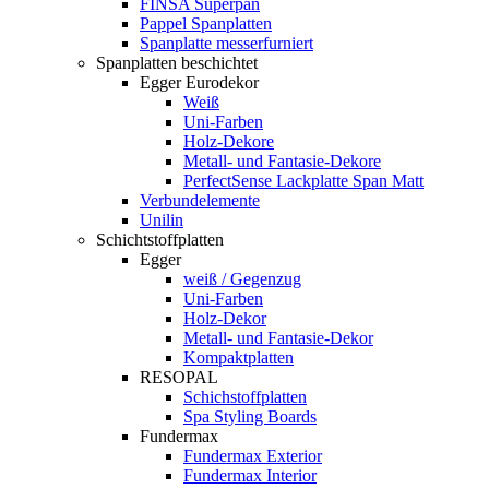
FINSA Superpan
Pappel Spanplatten
Spanplatte messerfurniert
Spanplatten beschichtet
Egger Eurodekor
Weiß
Uni-Farben
Holz-Dekore
Metall- und Fantasie-Dekore
PerfectSense Lackplatte Span Matt
Verbundelemente
Unilin
Schichtstoffplatten
Egger
weiß / Gegenzug
Uni-Farben
Holz-Dekor
Metall- und Fantasie-Dekor
Kompaktplatten
RESOPAL
Schichstoffplatten
Spa Styling Boards
Fundermax
Fundermax Exterior
Fundermax Interior