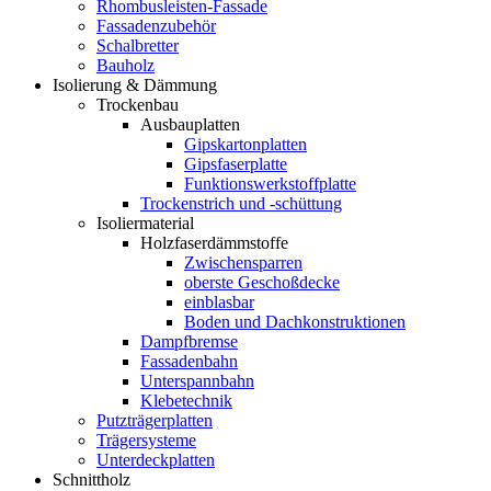
Rhombusleisten-Fassade
Fassadenzubehör
Schalbretter
Bauholz
Isolierung & Dämmung
Trockenbau
Ausbauplatten
Gipskartonplatten
Gipsfaserplatte
Funktionswerkstoffplatte
Trockenstrich und -schüttung
Isoliermaterial
Holzfaserdämmstoffe
Zwischensparren
oberste Geschoßdecke
einblasbar
Boden und Dachkonstruktionen
Dampfbremse
Fassadenbahn
Unterspannbahn
Klebetechnik
Putzträgerplatten
Trägersysteme
Unterdeckplatten
Schnittholz