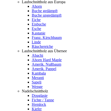
Laubschnittholz aus Europa
Ahorn
Buche gedämpft
Buche ungedämpft
Eiche
Eisbuche
Esche
Kastanie
Franz. Kirschbaum
Linde
Räuchereiche
Laubschnittholz aus Übersee
Abachi
Ahorn Hard Maple
Amerik. Nußbaum
Amerik. Pappel
Kambala
Meranti
Sapeli
Wenge
Nadelschnittholz
Douglasie
Fichte / Tanne
Hemlock
Kiefer