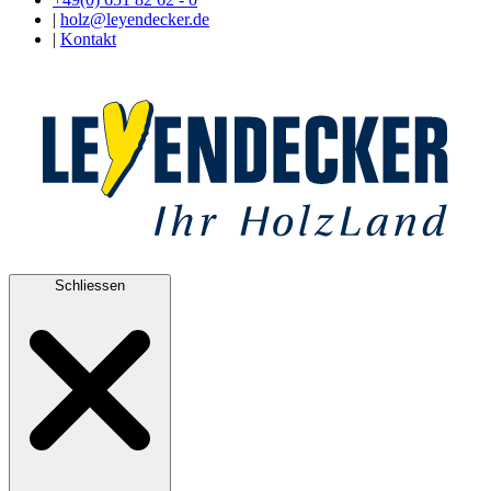
|
holz@leyendecker.de
|
Kontakt
Schliessen