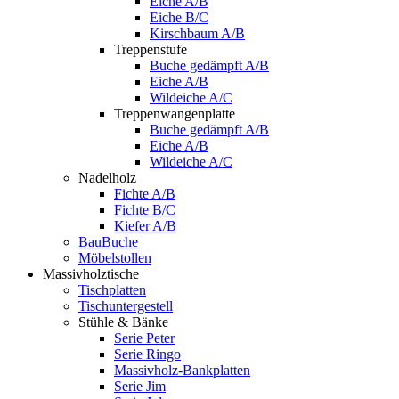
Eiche A/B
Eiche B/C
Kirschbaum A/B
Treppenstufe
Buche gedämpft A/B
Eiche A/B
Wildeiche A/C
Treppenwangenplatte
Buche gedämpft A/B
Eiche A/B
Wildeiche A/C
Nadelholz
Fichte A/B
Fichte B/C
Kiefer A/B
BauBuche
Möbelstollen
Massivholztische
Tischplatten
Tischuntergestell
Stühle & Bänke
Serie Peter
Serie Ringo
Massivholz-Bankplatten
Serie Jim