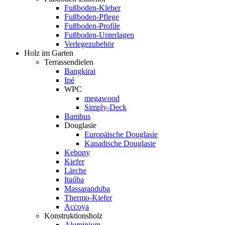
Fußboden-Kleber
Fußboden-Pflege
Fußboden-Profile
Fußboden-Unterlagen
Verlegezubehör
Holz im Garten
Terrassendielen
Bangkirai
Ipé
WPC
megawood
Simply-Deck
Bambus
Douglasie
Europäische Douglasie
Kanadische Douglasie
Kebony
Kiefer
Lärche
Itaúba
Massaranduba
Thermo-Kiefer
Accoya
Konstruktionsholz
Aluminium