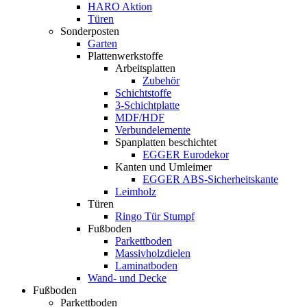
HARO Aktion
Türen
Sonderposten
Garten
Plattenwerkstoffe
Arbeitsplatten
Zubehör
Schichtstoffe
3-Schichtplatte
MDF/HDF
Verbundelemente
Spanplatten beschichtet
EGGER Eurodekor
Kanten und Umleimer
EGGER ABS-Sicherheitskante
Leimholz
Türen
Ringo Tür Stumpf
Fußboden
Parkettboden
Massivholzdielen
Laminatboden
Wand- und Decke
Fußboden
Parkettboden