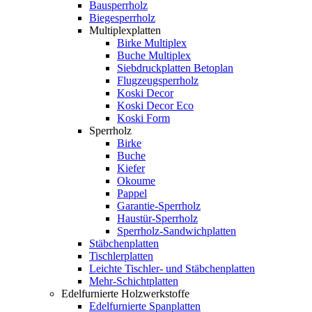
Bausperrholz
Biegesperrholz
Multiplexplatten
Birke Multiplex
Buche Multiplex
Siebdruckplatten Betoplan
Flugzeugsperrholz
Koski Decor
Koski Decor Eco
Koski Form
Sperrholz
Birke
Buche
Kiefer
Okoume
Pappel
Garantie-Sperrholz
Haustür-Sperrholz
Sperrholz-Sandwichplatten
Stäbchenplatten
Tischlerplatten
Leichte Tischler- und Stäbchenplatten
Mehr-Schichtplatten
Edelfurnierte Holzwerkstoffe
Edelfurnierte Spanplatten