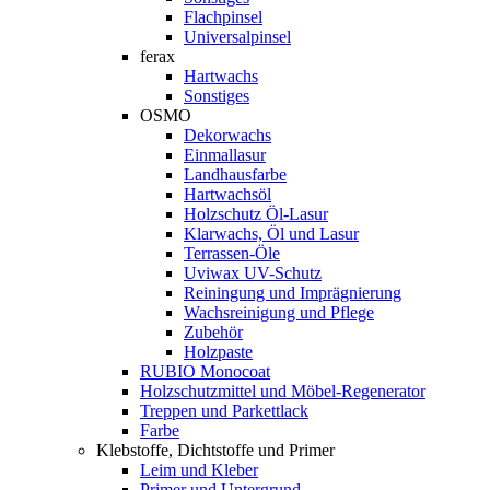
Flachpinsel
Universalpinsel
ferax
Hartwachs
Sonstiges
OSMO
Dekorwachs
Einmallasur
Landhausfarbe
Hartwachsöl
Holzschutz Öl-Lasur
Klarwachs, Öl und Lasur
Terrassen-Öle
Uviwax UV-Schutz
Reiningung und Imprägnierung
Wachsreinigung und Pflege
Zubehör
Holzpaste
RUBIO Monocoat
Holzschutzmittel und Möbel-Regenerator
Treppen und Parkettlack
Farbe
Klebstoffe, Dichtstoffe und Primer
Leim und Kleber
Primer und Untergrund