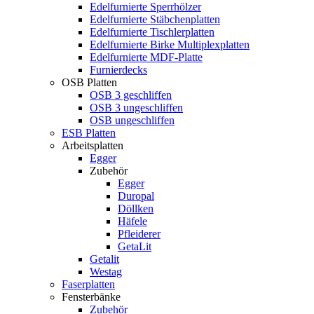
Edelfurnierte Sperrhölzer
Edelfurnierte Stäbchenplatten
Edelfurnierte Tischlerplatten
Edelfurnierte Birke Multiplexplatten
Edelfurnierte MDF-Platte
Furnierdecks
OSB Platten
OSB 3 geschliffen
OSB 3 ungeschliffen
OSB ungeschliffen
ESB Platten
Arbeitsplatten
Egger
Zubehör
Egger
Duropal
Döllken
Häfele
Pfleiderer
GetaLit
Getalit
Westag
Faserplatten
Fensterbänke
Zubehör