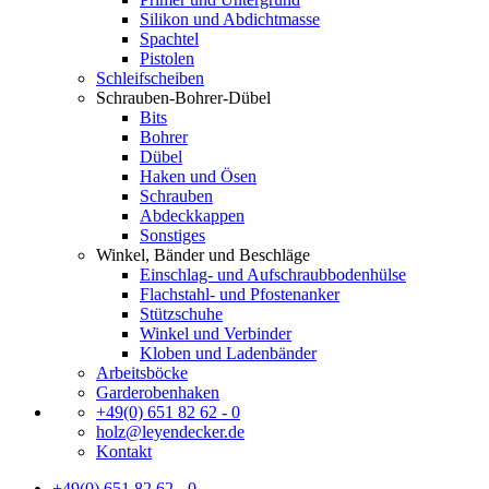
Silikon und Abdichtmasse
Spachtel
Pistolen
Schleifscheiben
Schrauben-Bohrer-Dübel
Bits
Bohrer
Dübel
Haken und Ösen
Schrauben
Abdeckkappen
Sonstiges
Winkel, Bänder und Beschläge
Einschlag- und Aufschraubbodenhülse
Flachstahl- und Pfostenanker
Stützschuhe
Winkel und Verbinder
Kloben und Ladenbänder
Arbeitsböcke
Garderobenhaken
+49(0) 651 82 62 - 0
holz@leyendecker.de
Kontakt
+49(0) 651 82 62 - 0