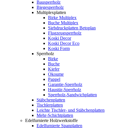
Bausperrholz
Biegesperrholz
Multiplexplatten
Birke Multiplex
Buche Multiplex
Siebdruckplatten Betoplan
Flugzeugsperrholz
Koski Decor
Koski Decor Eco
Koski Form
Sperrholz
Birke
Buche
Kiefer
Okoume
Pappel
Garantie-Sperrholz
Haustür-Sperrholz
Sperrholz-Sandwichplatten
Stäbchenplatten
Tischlerplatten
Leichte Tischler- und Stäbchenplatten
Mehr-Schichtplatten
Edelfurnierte Holzwerkstoffe
Edelfurnierte Spanplatten