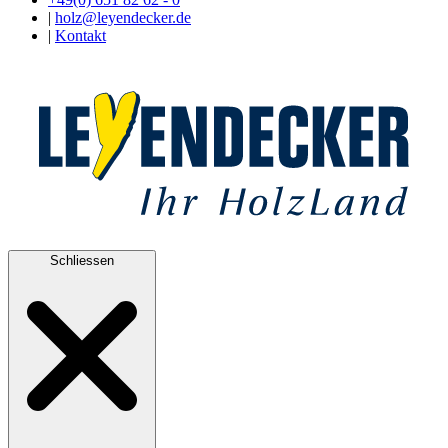
|
holz@leyendecker.de
|
Kontakt
Schliessen