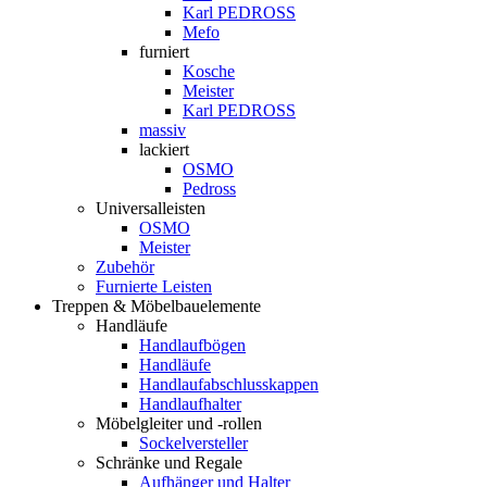
Karl PEDROSS
Mefo
furniert
Kosche
Meister
Karl PEDROSS
massiv
lackiert
OSMO
Pedross
Universalleisten
OSMO
Meister
Zubehör
Furnierte Leisten
Treppen & Möbelbauelemente
Handläufe
Handlaufbögen
Handläufe
Handlaufabschlusskappen
Handlaufhalter
Möbelgleiter und -rollen
Sockelversteller
Schränke und Regale
Aufhänger und Halter