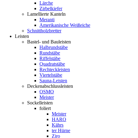
Lärche
Zirbelkiefer
Lamellierte Kanteln
Meranti
Amerikanische Weißeiche
Schnittholzbretter
Leisten
Bastel- und Bauleisten
Halbrundstäbe
Rundstäbe
Riffelstäbe
Quadratstäbe
Rechteckleisten
Viertelstäbe
Sauna-Leisten
Deckenabschlussleisten
OSMO
Meister
Sockelleisten
foliert
Meister
HARO
Kährs
ter Hürne
Ziro