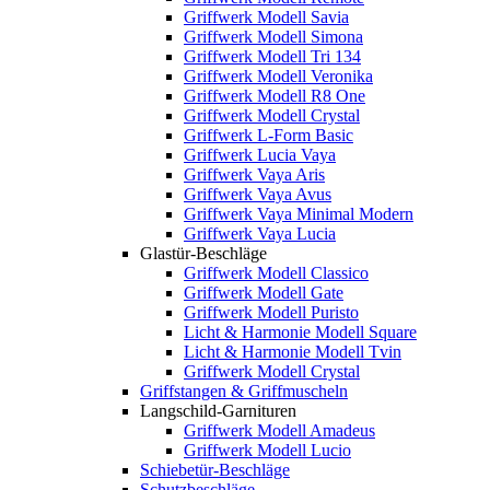
Griffwerk Modell Savia
Griffwerk Modell Simona
Griffwerk Modell Tri 134
Griffwerk Modell Veronika
Griffwerk Modell R8 One
Griffwerk Modell Crystal
Griffwerk L-Form Basic
Griffwerk Lucia Vaya
Griffwerk Vaya Aris
Griffwerk Vaya Avus
Griffwerk Vaya Minimal Modern
Griffwerk Vaya Lucia
Glastür-Beschläge
Griffwerk Modell Classico
Griffwerk Modell Gate
Griffwerk Modell Puristo
Licht & Harmonie Modell Square
Licht & Harmonie Modell Tvin
Griffwerk Modell Crystal
Griffstangen & Griffmuscheln
Langschild-Garnituren
Griffwerk Modell Amadeus
Griffwerk Modell Lucio
Schiebetür-Beschläge
Schutzbeschläge