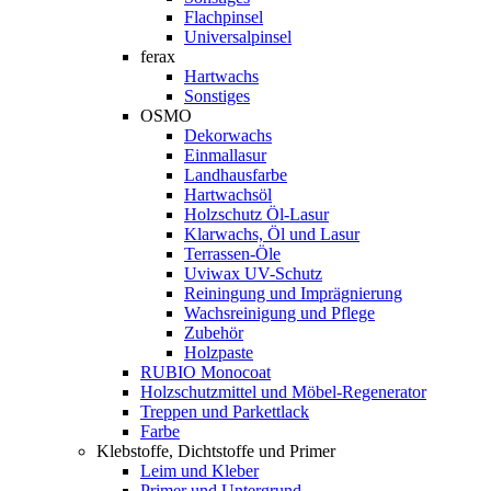
Flachpinsel
Universalpinsel
ferax
Hartwachs
Sonstiges
OSMO
Dekorwachs
Einmallasur
Landhausfarbe
Hartwachsöl
Holzschutz Öl-Lasur
Klarwachs, Öl und Lasur
Terrassen-Öle
Uviwax UV-Schutz
Reiningung und Imprägnierung
Wachsreinigung und Pflege
Zubehör
Holzpaste
RUBIO Monocoat
Holzschutzmittel und Möbel-Regenerator
Treppen und Parkettlack
Farbe
Klebstoffe, Dichtstoffe und Primer
Leim und Kleber
Primer und Untergrund