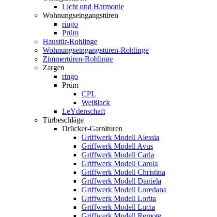
Licht und Harmonie
Wohnungseingangstüren
ringo
Prüm
Haustür-Rohlinge
Wohnungseingangstüren-Rohlinge
Zimmertüren-Rohlinge
Zargen
ringo
Prüm
CPL
Weißlack
LeYdenschaft
Türbeschläge
Drücker-Garnituren
Griffwerk Modell Alessia
Griffwerk Modell Avus
Griffwerk Modell Carla
Griffwerk Modell Carola
Griffwerk Modell Christina
Griffwerk Modell Daniela
Griffwerk Modell Loredana
Griffwerk Modell Lorita
Griffwerk Modell Lucia
Griffwerk Modell Remote