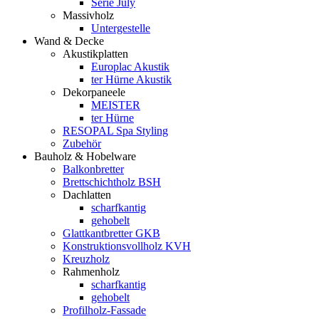
Serie July
Massivholz
Untergestelle
Wand & Decke
Akustikplatten
Europlac Akustik
ter Hürne Akustik
Dekorpaneele
MEISTER
ter Hürne
RESOPAL Spa Styling
Zubehör
Bauholz & Hobelware
Balkonbretter
Brettschichtholz BSH
Dachlatten
scharfkantig
gehobelt
Glattkantbretter GKB
Konstruktionsvollholz KVH
Kreuzholz
Rahmenholz
scharfkantig
gehobelt
Profilholz-Fassade