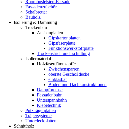
Rhombusleisten-Fassade
Fassadenzubehör
Schalbretter
Bauholz
Isolierung & Dämmung
Trockenbau
Ausbauplatten
Gipskartonplatten
Gipsfaserplatte
Funktionswerkstoffplatte
Trockenstrich und -schüttung
Isoliermaterial
Holzfaserdämmstoffe
Zwischensparren
oberste Geschoßdecke
einblasbar
Boden und Dachkonstruktionen
Dampfbremse
Fassadenbahn
Unterspannbahn
Klebetechnik
Putzträgerplatten
Trägersysteme
Unterdeckplatten
Schnittholz