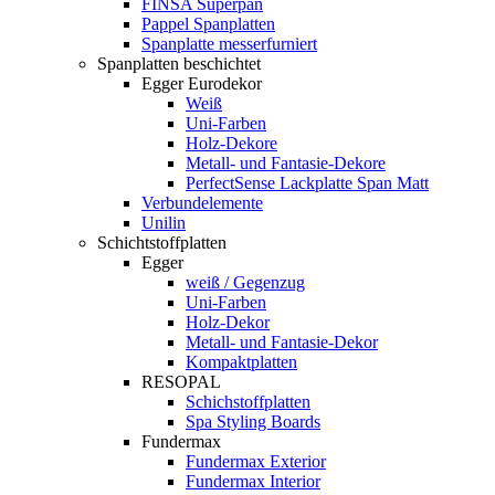
FINSA Superpan
Pappel Spanplatten
Spanplatte messerfurniert
Spanplatten beschichtet
Egger Eurodekor
Weiß
Uni-Farben
Holz-Dekore
Metall- und Fantasie-Dekore
PerfectSense Lackplatte Span Matt
Verbundelemente
Unilin
Schichtstoffplatten
Egger
weiß / Gegenzug
Uni-Farben
Holz-Dekor
Metall- und Fantasie-Dekor
Kompaktplatten
RESOPAL
Schichstoffplatten
Spa Styling Boards
Fundermax
Fundermax Exterior
Fundermax Interior