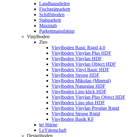
Landhausdielen
Fischgrätparkett
Schiffsboden
Stabparkett
Maxistab
Parkettmanufaktur
Vinylboden
Ziro
Vinylboden Basic Rigid 4.0
Vinylboden Vinylan Plus HDF
Vinylboden Vinylan HDF
Vinylboden Vinylan Object HDF
Vinylboden Vinyl Basic HDF
Vinylboden Strong HDF
Vinylboden Mikolan (Mineral)
Vinylboden Naturalan HDF
Vinylboden Lino klick HDF
Vinylboden Vinylan Plus Object HDF
Vinylboden Lino plus HDF
Vinylboden Vinylan Prestige Rigid
Vinylboden Strong Rigid
Vinylboden Basik KF
ter Hürne
LeYdenschaft
Designboden