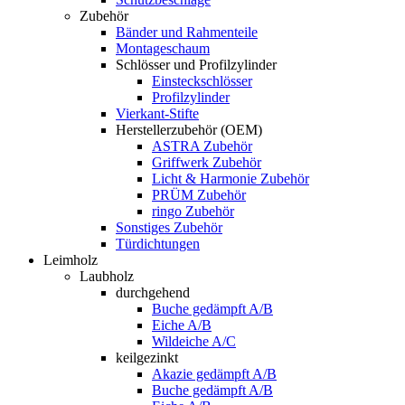
Zubehör
Bänder und Rahmenteile
Montageschaum
Schlösser und Profilzylinder
Einsteckschlösser
Profilzylinder
Vierkant-Stifte
Herstellerzubehör (OEM)
ASTRA Zubehör
Griffwerk Zubehör
Licht & Harmonie Zubehör
PRÜM Zubehör
ringo Zubehör
Sonstiges Zubehör
Türdichtungen
Leimholz
Laubholz
durchgehend
Buche gedämpft A/B
Eiche A/B
Wildeiche A/C
keilgezinkt
Akazie gedämpft A/B
Buche gedämpft A/B