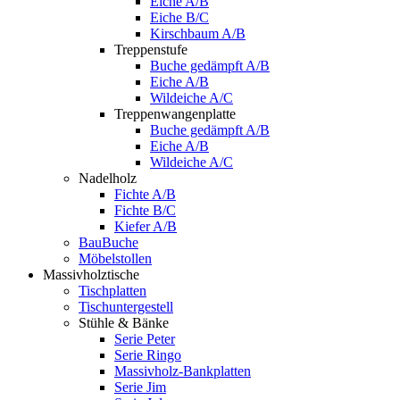
Eiche A/B
Eiche B/C
Kirschbaum A/B
Treppenstufe
Buche gedämpft A/B
Eiche A/B
Wildeiche A/C
Treppenwangenplatte
Buche gedämpft A/B
Eiche A/B
Wildeiche A/C
Nadelholz
Fichte A/B
Fichte B/C
Kiefer A/B
BauBuche
Möbelstollen
Massivholztische
Tischplatten
Tischuntergestell
Stühle & Bänke
Serie Peter
Serie Ringo
Massivholz-Bankplatten
Serie Jim