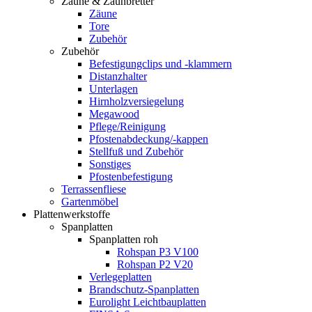
Zäune & Zaunbretter
Zäune
Tore
Zubehör
Zubehör
Befestigungclips und -klammern
Distanzhalter
Unterlagen
Hirnholzversiegelung
Megawood
Pflege/Reinigung
Pfostenabdeckung/-kappen
Stellfuß und Zubehör
Sonstiges
Pfostenbefestigung
Terrassenfliese
Gartenmöbel
Plattenwerkstoffe
Spanplatten
Spanplatten roh
Rohspan P3 V100
Rohspan P2 V20
Verlegeplatten
Brandschutz-Spanplatten
Eurolight Leichtbauplatten