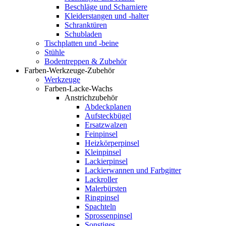
Beschläge und Scharniere
Kleiderstangen und -halter
Schranktüren
Schubladen
Tischplatten und -beine
Stühle
Bodentreppen & Zubehör
Farben-Werkzeuge-Zubehör
Werkzeuge
Farben-Lacke-Wachs
Anstrichzubehör
Abdeckplanen
Aufsteckbügel
Ersatzwalzen
Feinpinsel
Heizkörperpinsel
Kleinpinsel
Lackierpinsel
Lackierwannen und Farbgitter
Lackroller
Malerbürsten
Ringpinsel
Spachteln
Sprossenpinsel
Sonstiges