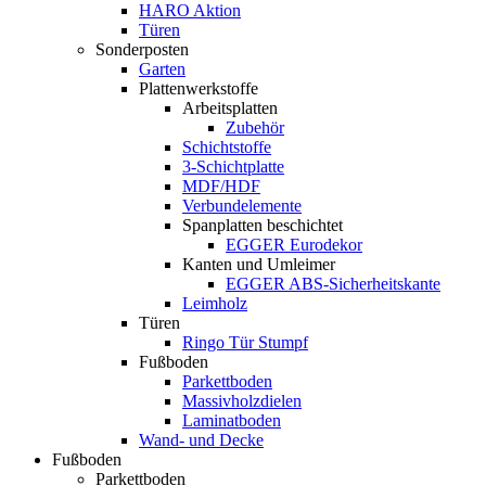
HARO Aktion
Türen
Sonderposten
Garten
Plattenwerkstoffe
Arbeitsplatten
Zubehör
Schichtstoffe
3-Schichtplatte
MDF/HDF
Verbundelemente
Spanplatten beschichtet
EGGER Eurodekor
Kanten und Umleimer
EGGER ABS-Sicherheitskante
Leimholz
Türen
Ringo Tür Stumpf
Fußboden
Parkettboden
Massivholzdielen
Laminatboden
Wand- und Decke
Fußboden
Parkettboden