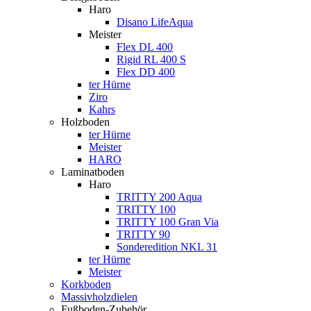
Haro
Disano LifeAqua
Meister
Flex DL 400
Rigid RL 400 S
Flex DD 400
ter Hürne
Ziro
Kahrs
Holzboden
ter Hürne
Meister
HARO
Laminatboden
Haro
TRITTY 200 Aqua
TRITTY 100
TRITTY 100 Gran Via
TRITTY 90
Sonderedition NKL 31
ter Hürne
Meister
Korkboden
Massivholzdielen
Fußboden-Zubehör