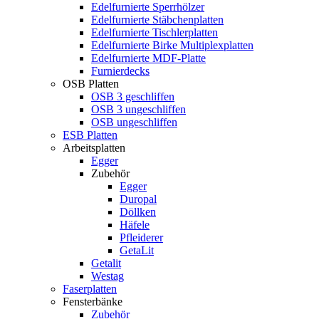
Edelfurnierte Sperrhölzer
Edelfurnierte Stäbchenplatten
Edelfurnierte Tischlerplatten
Edelfurnierte Birke Multiplexplatten
Edelfurnierte MDF-Platte
Furnierdecks
OSB Platten
OSB 3 geschliffen
OSB 3 ungeschliffen
OSB ungeschliffen
ESB Platten
Arbeitsplatten
Egger
Zubehör
Egger
Duropal
Döllken
Häfele
Pfleiderer
GetaLit
Getalit
Westag
Faserplatten
Fensterbänke
Zubehör