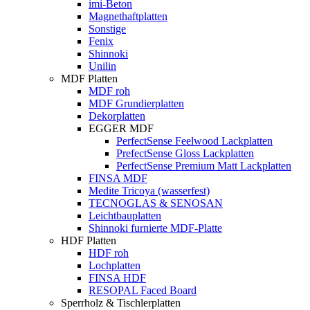
imi-Beton
Magnethaftplatten
Sonstige
Fenix
Shinnoki
Unilin
MDF Platten
MDF roh
MDF Grundierplatten
Dekorplatten
EGGER MDF
PerfectSense Feelwood Lackplatten
PrefectSense Gloss Lackplatten
PerfectSense Premium Matt Lackplatten
FINSA MDF
Medite Tricoya (wasserfest)
TECNOGLAS & SENOSAN
Leichtbauplatten
Shinnoki furnierte MDF-Platte
HDF Platten
HDF roh
Lochplatten
FINSA HDF
RESOPAL Faced Board
Sperrholz & Tischlerplatten