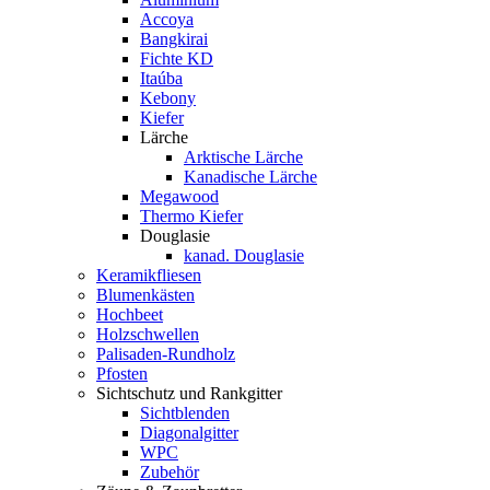
Accoya
Bangkirai
Fichte KD
Itaúba
Kebony
Kiefer
Lärche
Arktische Lärche
Kanadische Lärche
Megawood
Thermo Kiefer
Douglasie
kanad. Douglasie
Keramikfliesen
Blumenkästen
Hochbeet
Holzschwellen
Palisaden-Rundholz
Pfosten
Sichtschutz und Rankgitter
Sichtblenden
Diagonalgitter
WPC
Zubehör