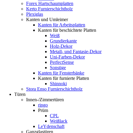
Forex Hartschaumplatten
Kerto Furnierschichtholz
Plexiglas
Kanten und Umleimer
Kanten für Arbeitsplatten
Kanten für beschichtete Platten
Weiß
Grundierkante
Holz-Dekor
Metall- und Fantasie-Dekor
Uni-Farben-Dekor
PerfectSense
Sonstige
Kanten für Fensterbänke
Kanten für furnierte Platten
Shinnoki
Stora Enso Furnierschichtholz
Türen
Innen-/Zimmertüren
ringo
Prüm
CPL
Weißlack
LeYdenschaft
Ganzglastüren