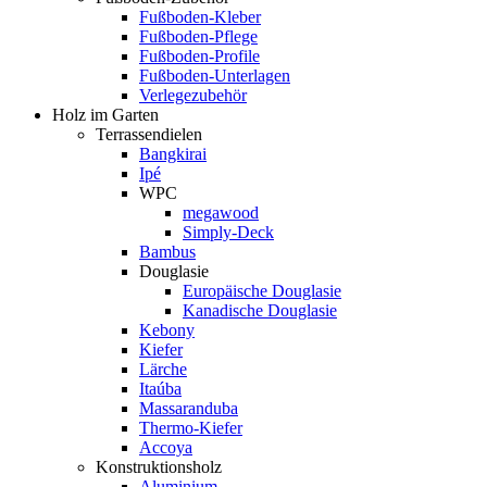
Fußboden-Kleber
Fußboden-Pflege
Fußboden-Profile
Fußboden-Unterlagen
Verlegezubehör
Holz im Garten
Terrassendielen
Bangkirai
Ipé
WPC
megawood
Simply-Deck
Bambus
Douglasie
Europäische Douglasie
Kanadische Douglasie
Kebony
Kiefer
Lärche
Itaúba
Massaranduba
Thermo-Kiefer
Accoya
Konstruktionsholz
Aluminium