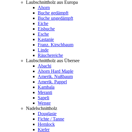
Laubschnittholz aus Europa
Ahorn
Buche gedämpft
Buche ungedämpft
Eiche
Eisbuche
Esche
Kastanie
Franz. Kirschbaum
Linde
Räuchereiche
Laubschnittholz aus Übersee
Abachi
Ahorn Hard Maple
Amerik. Nußbaum
Amerik. Pappel
Kambala
Meranti
Sapeli
Wenge
Nadelschnittholz
Douglasie
Fichte / Tanne
Hemlock
Kiefer