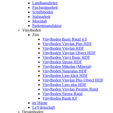
Landhausdielen
Fischgrätparkett
Schiffsboden
Stabparkett
Maxistab
Parkettmanufaktur
Vinylboden
Ziro
Vinylboden Basic Rigid 4.0
Vinylboden Vinylan Plus HDF
Vinylboden Vinylan HDF
Vinylboden Vinylan Object HDF
Vinylboden Vinyl Basic HDF
Vinylboden Strong HDF
Vinylboden Mikolan (Mineral)
Vinylboden Naturalan HDF
Vinylboden Lino klick HDF
Vinylboden Vinylan Plus Object HDF
Vinylboden Lino plus HDF
Vinylboden Vinylan Prestige Rigid
Vinylboden Strong Rigid
Vinylboden Basik KF
ter Hürne
LeYdenschaft
Designboden