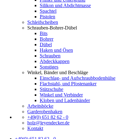
Silikon und Abdichtmasse
Spachtel
Pistolen
Schleifscheiben
Schrauben-Bohrer-Dübel
Bits
Bohrer
Dübel
Haken und Ösen
Schrauben
Abdeckkappen
Sonstiges
Winkel, Bänder und Beschläge
Einschlag- und Aufschraubbodenhülse
Flachstahl- und Pfostenanker
Stützschuhe
Winkel und Verbinder
Kloben und Ladenbänder
Arbeitsböcke
Garderobenhaken
+49(0) 651 82 62 - 0
holz@leyendecker.de
Kontakt
+49(0) 651 82 62 - 0