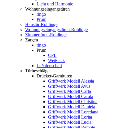
Licht und Harmonie
Wohnungseingangstüren
ringo
Prüm
Haustür-Rohlinge
Wohnungseingangstüren-Rohlinge
Zimmertüren-Rohlinge
Zargen
ringo
Prüm
CPL
Weißlack
LeYdenschaft
Türbeschläge
Drücker-Garnituren
Griffwerk Modell Alessia
Griffwerk Modell Avus
Griffwerk Modell Carla
Griffwerk Modell Carola
Griffwerk Modell Christina
Griffwerk Modell Daniela
Griffwerk Modell Loredana
Griffwerk Modell Lorita
Griffwerk Modell Lucia
Griffwerk Modell Remote