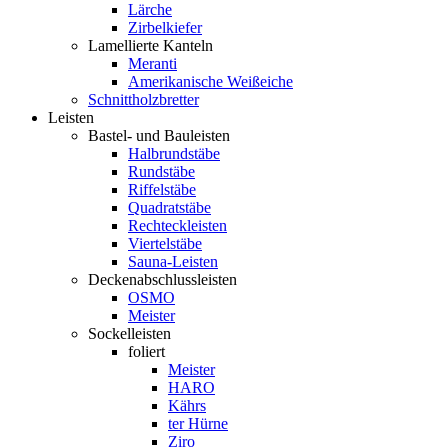
Lärche
Zirbelkiefer
Lamellierte Kanteln
Meranti
Amerikanische Weißeiche
Schnittholzbretter
Leisten
Bastel- und Bauleisten
Halbrundstäbe
Rundstäbe
Riffelstäbe
Quadratstäbe
Rechteckleisten
Viertelstäbe
Sauna-Leisten
Deckenabschlussleisten
OSMO
Meister
Sockelleisten
foliert
Meister
HARO
Kährs
ter Hürne
Ziro