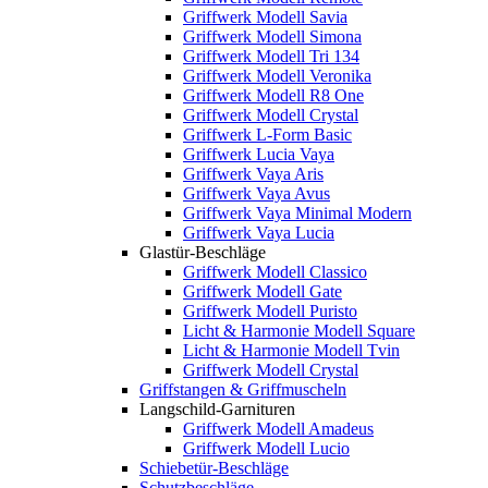
Griffwerk Modell Savia
Griffwerk Modell Simona
Griffwerk Modell Tri 134
Griffwerk Modell Veronika
Griffwerk Modell R8 One
Griffwerk Modell Crystal
Griffwerk L-Form Basic
Griffwerk Lucia Vaya
Griffwerk Vaya Aris
Griffwerk Vaya Avus
Griffwerk Vaya Minimal Modern
Griffwerk Vaya Lucia
Glastür-Beschläge
Griffwerk Modell Classico
Griffwerk Modell Gate
Griffwerk Modell Puristo
Licht & Harmonie Modell Square
Licht & Harmonie Modell Tvin
Griffwerk Modell Crystal
Griffstangen & Griffmuscheln
Langschild-Garnituren
Griffwerk Modell Amadeus
Griffwerk Modell Lucio
Schiebetür-Beschläge
Schutzbeschläge