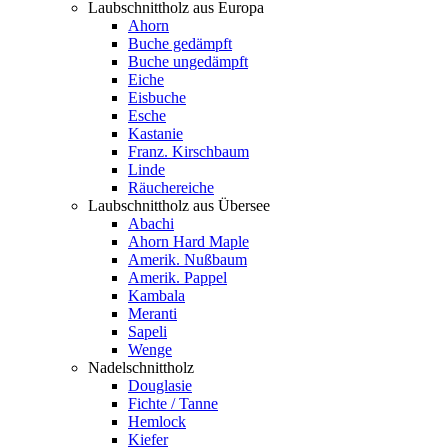
Laubschnittholz aus Europa
Ahorn
Buche gedämpft
Buche ungedämpft
Eiche
Eisbuche
Esche
Kastanie
Franz. Kirschbaum
Linde
Räuchereiche
Laubschnittholz aus Übersee
Abachi
Ahorn Hard Maple
Amerik. Nußbaum
Amerik. Pappel
Kambala
Meranti
Sapeli
Wenge
Nadelschnittholz
Douglasie
Fichte / Tanne
Hemlock
Kiefer