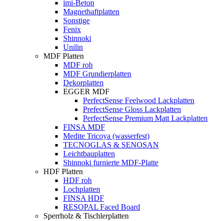
imi-Beton
Magnethaftplatten
Sonstige
Fenix
Shinnoki
Unilin
MDF Platten
MDF roh
MDF Grundierplatten
Dekorplatten
EGGER MDF
PerfectSense Feelwood Lackplatten
PrefectSense Gloss Lackplatten
PerfectSense Premium Matt Lackplatten
FINSA MDF
Medite Tricoya (wasserfest)
TECNOGLAS & SENOSAN
Leichtbauplatten
Shinnoki furnierte MDF-Platte
HDF Platten
HDF roh
Lochplatten
FINSA HDF
RESOPAL Faced Board
Sperrholz & Tischlerplatten