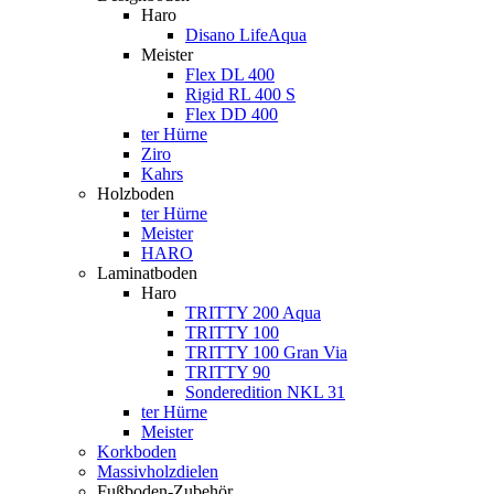
Haro
Disano LifeAqua
Meister
Flex DL 400
Rigid RL 400 S
Flex DD 400
ter Hürne
Ziro
Kahrs
Holzboden
ter Hürne
Meister
HARO
Laminatboden
Haro
TRITTY 200 Aqua
TRITTY 100
TRITTY 100 Gran Via
TRITTY 90
Sonderedition NKL 31
ter Hürne
Meister
Korkboden
Massivholzdielen
Fußboden-Zubehör