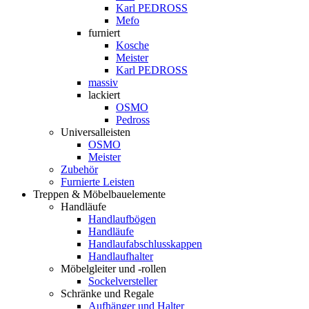
Karl PEDROSS
Mefo
furniert
Kosche
Meister
Karl PEDROSS
massiv
lackiert
OSMO
Pedross
Universalleisten
OSMO
Meister
Zubehör
Furnierte Leisten
Treppen & Möbelbauelemente
Handläufe
Handlaufbögen
Handläufe
Handlaufabschlusskappen
Handlaufhalter
Möbelgleiter und -rollen
Sockelversteller
Schränke und Regale
Aufhänger und Halter