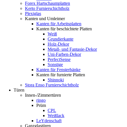
Forex Hartschaumplatten
Kerto Furnierschichtholz
Plexiglas
Kanten und Umleimer
Kanten für Arbeitsplatten
Kanten für beschichtete Platten
Weiß
Grundierkante
Holz-Dekor
Metall- und Fantasie-Dekor
Uni-Farben-Dekor
PerfectSense
Sonstige
Kanten für Fensterbänke
Kanten für furnierte Platten
Shinnoki
Stora Enso Furnierschichtholz
Türen
Innen-/Zimmertüren
ringo
Prüm
CPL
Weißlack
LeYdenschaft
Ganzglastüren