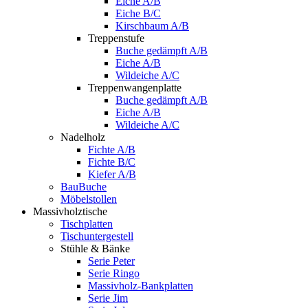
Eiche A/B
Eiche B/C
Kirschbaum A/B
Treppenstufe
Buche gedämpft A/B
Eiche A/B
Wildeiche A/C
Treppenwangenplatte
Buche gedämpft A/B
Eiche A/B
Wildeiche A/C
Nadelholz
Fichte A/B
Fichte B/C
Kiefer A/B
BauBuche
Möbelstollen
Massivholztische
Tischplatten
Tischuntergestell
Stühle & Bänke
Serie Peter
Serie Ringo
Massivholz-Bankplatten
Serie Jim