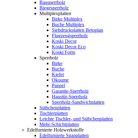
Bausperrholz
Biegesperrholz
Multiplexplatten
Birke Multiplex
Buche Multiplex
Siebdruckplatten Betoplan
Flugzeugsperrholz
Koski Decor
Koski Decor Eco
Koski Form
Sperrholz
Birke
Buche
Kiefer
Okoume
Pappel
Garantie-Sperrholz
Haustür-Sperrholz
Sperrholz-Sandwichplatten
Stäbchenplatten
Tischlerplatten
Leichte Tischler- und Stäbchenplatten
Mehr-Schichtplatten
Edelfurnierte Holzwerkstoffe
Edelfurnierte Spanplatten