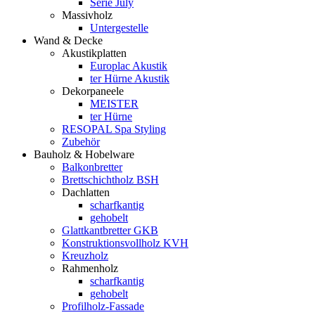
Serie July
Massivholz
Untergestelle
Wand & Decke
Akustikplatten
Europlac Akustik
ter Hürne Akustik
Dekorpaneele
MEISTER
ter Hürne
RESOPAL Spa Styling
Zubehör
Bauholz & Hobelware
Balkonbretter
Brettschichtholz BSH
Dachlatten
scharfkantig
gehobelt
Glattkantbretter GKB
Konstruktionsvollholz KVH
Kreuzholz
Rahmenholz
scharfkantig
gehobelt
Profilholz-Fassade