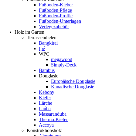
Fußboden-Kleber
Fußboden-Pflege
Fußboden-Profile
Fußboden-Unterlagen
Verlegezubehör
Holz im Garten
Terrassendielen
Bangkirai
Ipé
WPC
megawood
Simply-Deck
Bambus
Douglasie
Europäische Douglasie
Kanadische Douglasie
Kebony
Kiefer
Lärche
Itaúba
Massaranduba
Thermo-Kiefer
Accoya
Konstruktionsholz
Aluminium