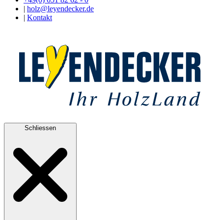
|
holz@leyendecker.de
|
Kontakt
Schliessen