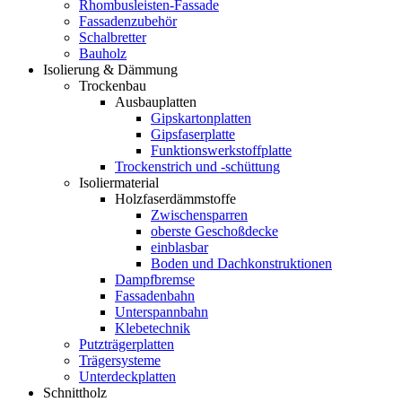
Rhombusleisten-Fassade
Fassadenzubehör
Schalbretter
Bauholz
Isolierung & Dämmung
Trockenbau
Ausbauplatten
Gipskartonplatten
Gipsfaserplatte
Funktionswerkstoffplatte
Trockenstrich und -schüttung
Isoliermaterial
Holzfaserdämmstoffe
Zwischensparren
oberste Geschoßdecke
einblasbar
Boden und Dachkonstruktionen
Dampfbremse
Fassadenbahn
Unterspannbahn
Klebetechnik
Putzträgerplatten
Trägersysteme
Unterdeckplatten
Schnittholz