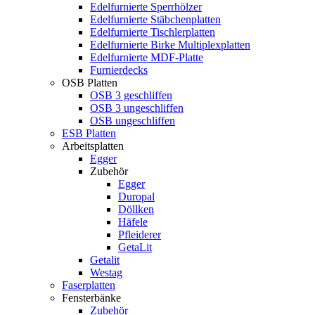
Edelfurnierte Sperrhölzer
Edelfurnierte Stäbchenplatten
Edelfurnierte Tischlerplatten
Edelfurnierte Birke Multiplexplatten
Edelfurnierte MDF-Platte
Furnierdecks
OSB Platten
OSB 3 geschliffen
OSB 3 ungeschliffen
OSB ungeschliffen
ESB Platten
Arbeitsplatten
Egger
Zubehör
Egger
Duropal
Döllken
Häfele
Pfleiderer
GetaLit
Getalit
Westag
Faserplatten
Fensterbänke
Zubehör