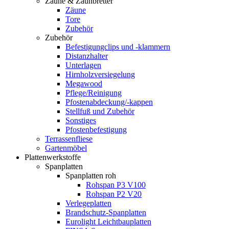
Zäune & Zaunbretter
Zäune
Tore
Zubehör
Zubehör
Befestigungclips und -klammern
Distanzhalter
Unterlagen
Hirnholzversiegelung
Megawood
Pflege/Reinigung
Pfostenabdeckung/-kappen
Stellfuß und Zubehör
Sonstiges
Pfostenbefestigung
Terrassenfliese
Gartenmöbel
Plattenwerkstoffe
Spanplatten
Spanplatten roh
Rohspan P3 V100
Rohspan P2 V20
Verlegeplatten
Brandschutz-Spanplatten
Eurolight Leichtbauplatten