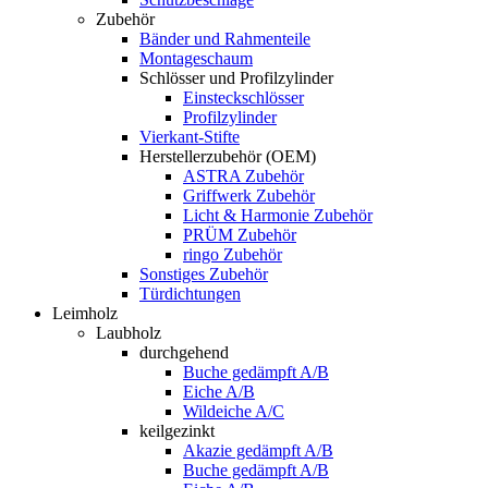
Zubehör
Bänder und Rahmenteile
Montageschaum
Schlösser und Profilzylinder
Einsteckschlösser
Profilzylinder
Vierkant-Stifte
Herstellerzubehör (OEM)
ASTRA Zubehör
Griffwerk Zubehör
Licht & Harmonie Zubehör
PRÜM Zubehör
ringo Zubehör
Sonstiges Zubehör
Türdichtungen
Leimholz
Laubholz
durchgehend
Buche gedämpft A/B
Eiche A/B
Wildeiche A/C
keilgezinkt
Akazie gedämpft A/B
Buche gedämpft A/B