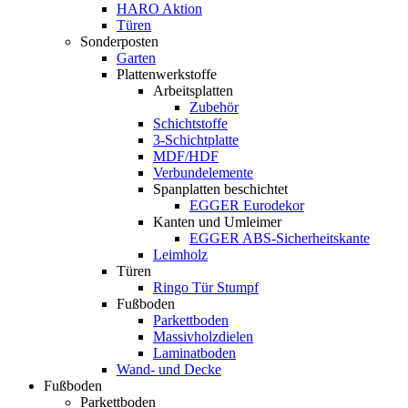
HARO Aktion
Türen
Sonderposten
Garten
Plattenwerkstoffe
Arbeitsplatten
Zubehör
Schichtstoffe
3-Schichtplatte
MDF/HDF
Verbundelemente
Spanplatten beschichtet
EGGER Eurodekor
Kanten und Umleimer
EGGER ABS-Sicherheitskante
Leimholz
Türen
Ringo Tür Stumpf
Fußboden
Parkettboden
Massivholzdielen
Laminatboden
Wand- und Decke
Fußboden
Parkettboden