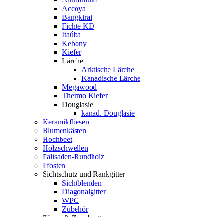
Accoya
Bangkirai
Fichte KD
Itaúba
Kebony
Kiefer
Lärche
Arktische Lärche
Kanadische Lärche
Megawood
Thermo Kiefer
Douglasie
kanad. Douglasie
Keramikfliesen
Blumenkästen
Hochbeet
Holzschwellen
Palisaden-Rundholz
Pfosten
Sichtschutz und Rankgitter
Sichtblenden
Diagonalgitter
WPC
Zubehör