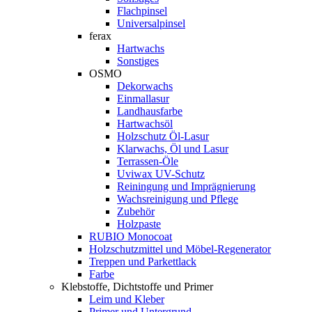
Flachpinsel
Universalpinsel
ferax
Hartwachs
Sonstiges
OSMO
Dekorwachs
Einmallasur
Landhausfarbe
Hartwachsöl
Holzschutz Öl-Lasur
Klarwachs, Öl und Lasur
Terrassen-Öle
Uviwax UV-Schutz
Reiningung und Imprägnierung
Wachsreinigung und Pflege
Zubehör
Holzpaste
RUBIO Monocoat
Holzschutzmittel und Möbel-Regenerator
Treppen und Parkettlack
Farbe
Klebstoffe, Dichtstoffe und Primer
Leim und Kleber
Primer und Untergrund