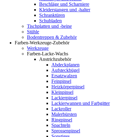
Beschläge und Scharniere
Kleiderstangen und -halter
Schranktüren
Schubladen
Tischplatten und -beine
Stühle
Bodentreppen & Zubehör
Farben-Werkzeuge-Zubehör
Werkzeuge
Farben-Lacke-Wachs
Anstrichzubehör
Abdeckplanen
Aufsteckbügel
Ersatzwalzen
Feinpinsel
Heizkörperpinsel
Kleinpinsel
Lackierpinsel
Lackierwannen und Farbgitter
Lackroller
Malerbürsten
Ringpinsel
Spachteln
Sprossenpinsel
Sonstiges