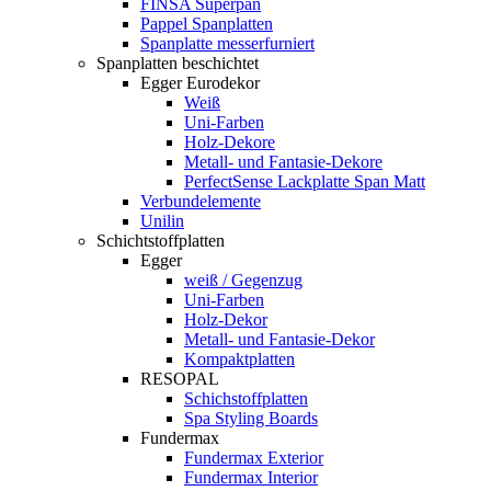
FINSA Superpan
Pappel Spanplatten
Spanplatte messerfurniert
Spanplatten beschichtet
Egger Eurodekor
Weiß
Uni-Farben
Holz-Dekore
Metall- und Fantasie-Dekore
PerfectSense Lackplatte Span Matt
Verbundelemente
Unilin
Schichtstoffplatten
Egger
weiß / Gegenzug
Uni-Farben
Holz-Dekor
Metall- und Fantasie-Dekor
Kompaktplatten
RESOPAL
Schichstoffplatten
Spa Styling Boards
Fundermax
Fundermax Exterior
Fundermax Interior