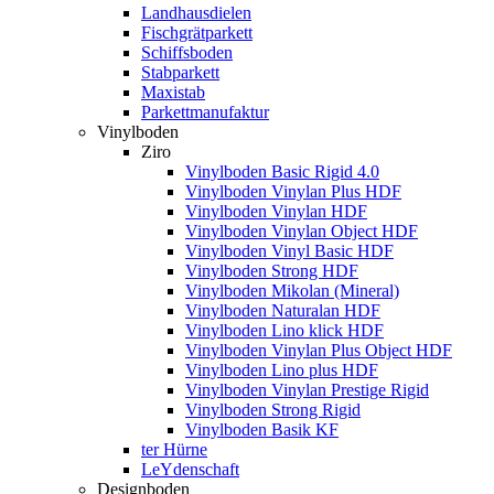
Landhausdielen
Fischgrätparkett
Schiffsboden
Stabparkett
Maxistab
Parkettmanufaktur
Vinylboden
Ziro
Vinylboden Basic Rigid 4.0
Vinylboden Vinylan Plus HDF
Vinylboden Vinylan HDF
Vinylboden Vinylan Object HDF
Vinylboden Vinyl Basic HDF
Vinylboden Strong HDF
Vinylboden Mikolan (Mineral)
Vinylboden Naturalan HDF
Vinylboden Lino klick HDF
Vinylboden Vinylan Plus Object HDF
Vinylboden Lino plus HDF
Vinylboden Vinylan Prestige Rigid
Vinylboden Strong Rigid
Vinylboden Basik KF
ter Hürne
LeYdenschaft
Designboden