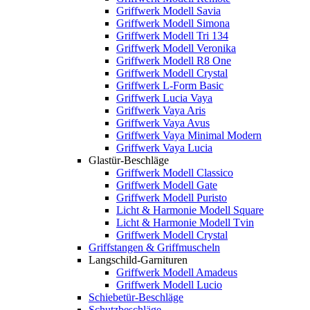
Griffwerk Modell Savia
Griffwerk Modell Simona
Griffwerk Modell Tri 134
Griffwerk Modell Veronika
Griffwerk Modell R8 One
Griffwerk Modell Crystal
Griffwerk L-Form Basic
Griffwerk Lucia Vaya
Griffwerk Vaya Aris
Griffwerk Vaya Avus
Griffwerk Vaya Minimal Modern
Griffwerk Vaya Lucia
Glastür-Beschläge
Griffwerk Modell Classico
Griffwerk Modell Gate
Griffwerk Modell Puristo
Licht & Harmonie Modell Square
Licht & Harmonie Modell Tvin
Griffwerk Modell Crystal
Griffstangen & Griffmuscheln
Langschild-Garnituren
Griffwerk Modell Amadeus
Griffwerk Modell Lucio
Schiebetür-Beschläge
Schutzbeschläge