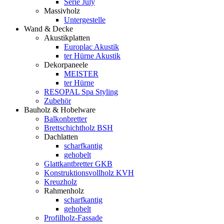
Serie July
Massivholz
Untergestelle
Wand & Decke
Akustikplatten
Europlac Akustik
ter Hürne Akustik
Dekorpaneele
MEISTER
ter Hürne
RESOPAL Spa Styling
Zubehör
Bauholz & Hobelware
Balkonbretter
Brettschichtholz BSH
Dachlatten
scharfkantig
gehobelt
Glattkantbretter GKB
Konstruktionsvollholz KVH
Kreuzholz
Rahmenholz
scharfkantig
gehobelt
Profilholz-Fassade