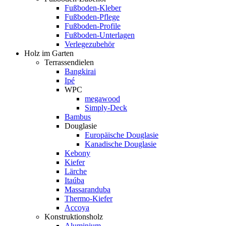
Fußboden-Kleber
Fußboden-Pflege
Fußboden-Profile
Fußboden-Unterlagen
Verlegezubehör
Holz im Garten
Terrassendielen
Bangkirai
Ipé
WPC
megawood
Simply-Deck
Bambus
Douglasie
Europäische Douglasie
Kanadische Douglasie
Kebony
Kiefer
Lärche
Itaúba
Massaranduba
Thermo-Kiefer
Accoya
Konstruktionsholz
Aluminium