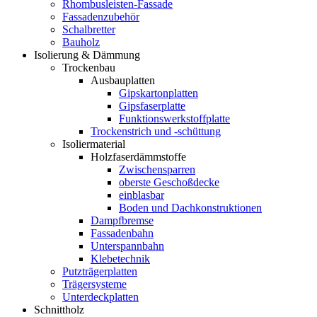
Rhombusleisten-Fassade
Fassadenzubehör
Schalbretter
Bauholz
Isolierung & Dämmung
Trockenbau
Ausbauplatten
Gipskartonplatten
Gipsfaserplatte
Funktionswerkstoffplatte
Trockenstrich und -schüttung
Isoliermaterial
Holzfaserdämmstoffe
Zwischensparren
oberste Geschoßdecke
einblasbar
Boden und Dachkonstruktionen
Dampfbremse
Fassadenbahn
Unterspannbahn
Klebetechnik
Putzträgerplatten
Trägersysteme
Unterdeckplatten
Schnittholz