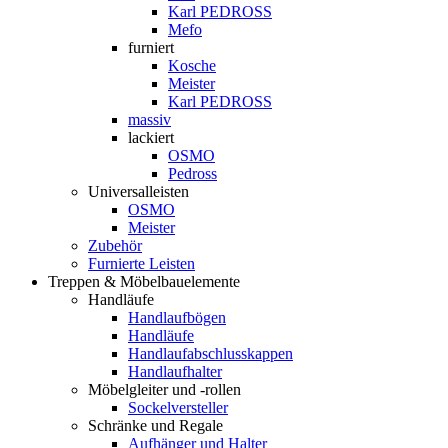
Karl PEDROSS
Mefo
furniert
Kosche
Meister
Karl PEDROSS
massiv
lackiert
OSMO
Pedross
Universalleisten
OSMO
Meister
Zubehör
Furnierte Leisten
Treppen & Möbelbauelemente
Handläufe
Handlaufbögen
Handläufe
Handlaufabschlusskappen
Handlaufhalter
Möbelgleiter und -rollen
Sockelversteller
Schränke und Regale
Aufhänger und Halter