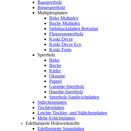
Bausperrholz
Biegesperrholz
Multiplexplatten
Birke Multiplex
Buche Multiplex
Siebdruckplatten Betoplan
Flugzeugsperrholz
Koski Decor
Koski Decor Eco
Koski Form
Sperrholz
Birke
Buche
Kiefer
Okoume
Pappel
Garantie-Sperrholz
Haustür-Sperrholz
Sperrholz-Sandwichplatten
Stäbchenplatten
Tischlerplatten
Leichte Tischler- und Stäbchenplatten
Mehr-Schichtplatten
Edelfurnierte Holzwerkstoffe
Edelfurnierte Spanplatten