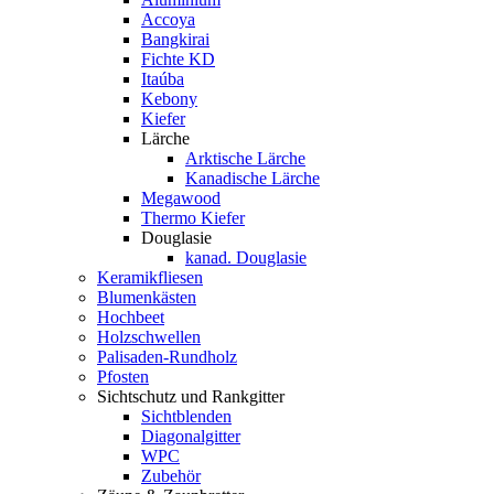
Accoya
Bangkirai
Fichte KD
Itaúba
Kebony
Kiefer
Lärche
Arktische Lärche
Kanadische Lärche
Megawood
Thermo Kiefer
Douglasie
kanad. Douglasie
Keramikfliesen
Blumenkästen
Hochbeet
Holzschwellen
Palisaden-Rundholz
Pfosten
Sichtschutz und Rankgitter
Sichtblenden
Diagonalgitter
WPC
Zubehör