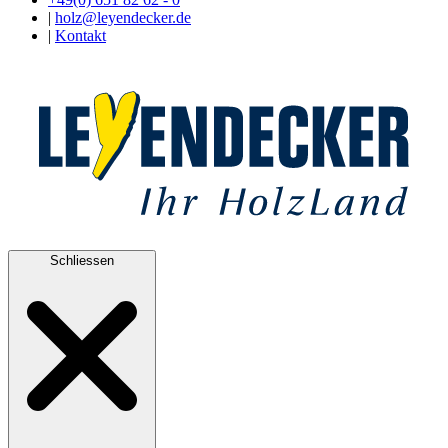
|
holz@leyendecker.de
|
Kontakt
Schliessen