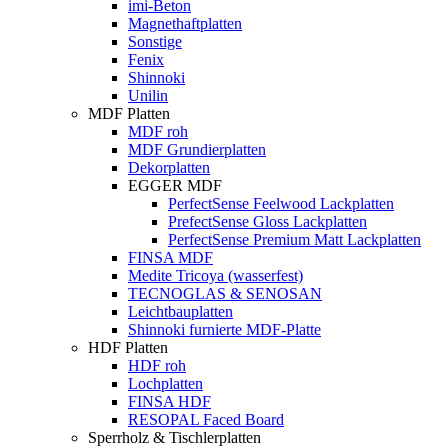
imi-Beton
Magnethaftplatten
Sonstige
Fenix
Shinnoki
Unilin
MDF Platten
MDF roh
MDF Grundierplatten
Dekorplatten
EGGER MDF
PerfectSense Feelwood Lackplatten
PrefectSense Gloss Lackplatten
PerfectSense Premium Matt Lackplatten
FINSA MDF
Medite Tricoya (wasserfest)
TECNOGLAS & SENOSAN
Leichtbauplatten
Shinnoki furnierte MDF-Platte
HDF Platten
HDF roh
Lochplatten
FINSA HDF
RESOPAL Faced Board
Sperrholz & Tischlerplatten