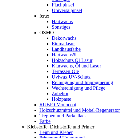
Flachpinsel
Universalpinsel
ferax
Hartwachs
Sonstiges
OSMO
Dekorwachs
Einmallasur
Landhausfarbe
Hartwachsöl
Holzschutz Öl-Lasur
Klarwachs, Öl und Lasur
Terrassen-Öle
Uviwax UV-Schutz
Reiningung und Imprägnierung
Wachsreinigung und Pflege
Zubehör
Holzpaste
RUBIO Monocoat
Holzschutzmittel und Möbel-Regenerator
Treppen und Parkettlack
Farbe
Klebstoffe, Dichtstoffe und Primer
Leim und Kleber
Primer und Untergrund