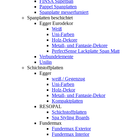
FINSA Superpan
Pappel Spanplatten
Spanplatte messerfurniert
Spanplatten beschichtet
Egger Eurodekor
Weiß
Uni-Farben
Holz-Dekore
Metall- und Fantasie-Dekore
PerfectSense Lackplatte Span Matt
Verbundelemente
Unilin
Schichtstoffplatten
Egger
weiß / Gegenzug
Uni-Farben
Holz-Dekor
Metall- und Fantasie-Dekor
Kompaktplatten
RESOPAL
Schichstoffplatten
Spa Styling Boards
Fundermax
Fundermax Exterior
Fundermax Interior