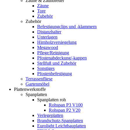
Zäune & Zaunbretter
Zäune
Tore
Zubehör
Zubehör
Befestigungclips und -klammern
Distanzhalter
Unterlagen
Hirnholzversiegelung
Megawood
Pflege/Reinigung
Pfostenabdeckung/-kappen
Stellfuß und Zubehör
Sonstiges
Pfostenbefestigung
Terrassenfliese
Gartenmöbel
Plattenwerkstoffe
Spanplatten
Spanplatten roh
Rohspan P3 V100
Rohspan P2 V20
Verlegeplatten
Brandschutz-Spanplatten
Eurolight Leichtbauplatten