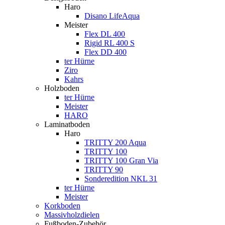
Haro
Disano LifeAqua
Meister
Flex DL 400
Rigid RL 400 S
Flex DD 400
ter Hürne
Ziro
Kahrs
Holzboden
ter Hürne
Meister
HARO
Laminatboden
Haro
TRITTY 200 Aqua
TRITTY 100
TRITTY 100 Gran Via
TRITTY 90
Sonderedition NKL 31
ter Hürne
Meister
Korkboden
Massivholzdielen
Fußboden-Zubehör