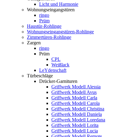
Licht und Harmonie
Wohnungseingangstüren
ringo
Prüm
Haustür-Rohlinge
Wohnungseingangstüren-Rohlinge
Zimmertüren-Rohlinge
Zargen
ringo
Prüm
CPL
Weißlack
LeYdenschaft
Türbeschläge
Drücker-Garnituren
Griffwerk Modell Alessia
Griffwerk Modell Avus
Griffwerk Modell Carla
Griffwerk Modell Carola
Griffwerk Modell Christina
Griffwerk Modell Daniela
Griffwerk Modell Loredana
Griffwerk Modell Lorita
Griffwerk Modell Lucia
Griffwerk Modell Remote