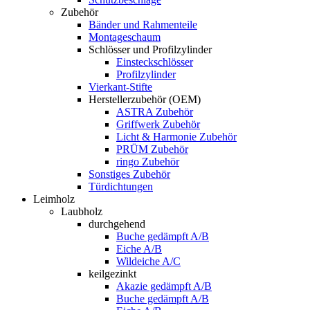
Zubehör
Bänder und Rahmenteile
Montageschaum
Schlösser und Profilzylinder
Einsteckschlösser
Profilzylinder
Vierkant-Stifte
Herstellerzubehör (OEM)
ASTRA Zubehör
Griffwerk Zubehör
Licht & Harmonie Zubehör
PRÜM Zubehör
ringo Zubehör
Sonstiges Zubehör
Türdichtungen
Leimholz
Laubholz
durchgehend
Buche gedämpft A/B
Eiche A/B
Wildeiche A/C
keilgezinkt
Akazie gedämpft A/B
Buche gedämpft A/B