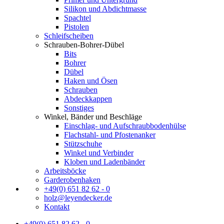
Silikon und Abdichtmasse
Spachtel
Pistolen
Schleifscheiben
Schrauben-Bohrer-Dübel
Bits
Bohrer
Dübel
Haken und Ösen
Schrauben
Abdeckkappen
Sonstiges
Winkel, Bänder und Beschläge
Einschlag- und Aufschraubbodenhülse
Flachstahl- und Pfostenanker
Stützschuhe
Winkel und Verbinder
Kloben und Ladenbänder
Arbeitsböcke
Garderobenhaken
+49(0) 651 82 62 - 0
holz@leyendecker.de
Kontakt
+49(0) 651 82 62 - 0