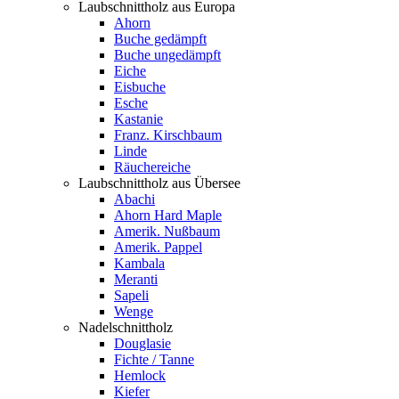
Laubschnittholz aus Europa
Ahorn
Buche gedämpft
Buche ungedämpft
Eiche
Eisbuche
Esche
Kastanie
Franz. Kirschbaum
Linde
Räuchereiche
Laubschnittholz aus Übersee
Abachi
Ahorn Hard Maple
Amerik. Nußbaum
Amerik. Pappel
Kambala
Meranti
Sapeli
Wenge
Nadelschnittholz
Douglasie
Fichte / Tanne
Hemlock
Kiefer