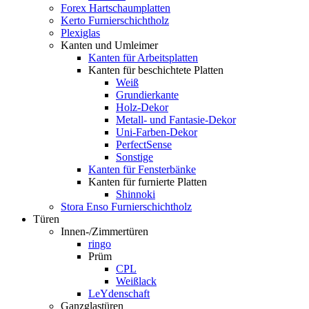
Forex Hartschaumplatten
Kerto Furnierschichtholz
Plexiglas
Kanten und Umleimer
Kanten für Arbeitsplatten
Kanten für beschichtete Platten
Weiß
Grundierkante
Holz-Dekor
Metall- und Fantasie-Dekor
Uni-Farben-Dekor
PerfectSense
Sonstige
Kanten für Fensterbänke
Kanten für furnierte Platten
Shinnoki
Stora Enso Furnierschichtholz
Türen
Innen-/Zimmertüren
ringo
Prüm
CPL
Weißlack
LeYdenschaft
Ganzglastüren