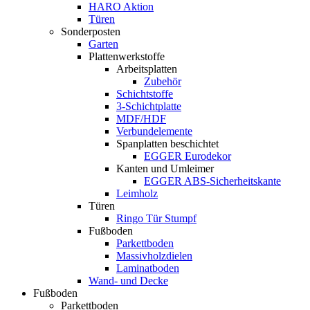
HARO Aktion
Türen
Sonderposten
Garten
Plattenwerkstoffe
Arbeitsplatten
Zubehör
Schichtstoffe
3-Schichtplatte
MDF/HDF
Verbundelemente
Spanplatten beschichtet
EGGER Eurodekor
Kanten und Umleimer
EGGER ABS-Sicherheitskante
Leimholz
Türen
Ringo Tür Stumpf
Fußboden
Parkettboden
Massivholzdielen
Laminatboden
Wand- und Decke
Fußboden
Parkettboden