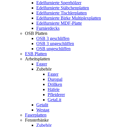
Edelfurnierte Sperrhölzer
Edelfurnierte Stäbchenplatten
Edelfurnierte Tischlerplatten
Edelfurnierte Birke Multiplexplatten
Edelfurnierte MDF-Platte
Furnierdecks
OSB Platten
OSB 3 geschliffen
OSB 3 ungeschliffen
OSB ungeschliffen
ESB Platten
Arbeitsplatten
Egger
Zubehör
Egger
Duropal
Döllken
Häfele
Pfleiderer
GetaLit
Getalit
Westag
Faserplatten
Fensterbänke
Zubehör