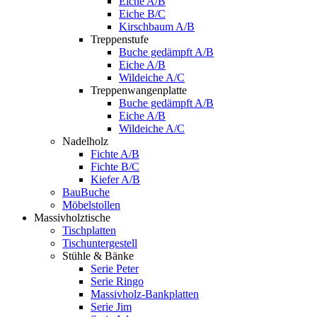
Eiche A/B
Eiche B/C
Kirschbaum A/B
Treppenstufe
Buche gedämpft A/B
Eiche A/B
Wildeiche A/C
Treppenwangenplatte
Buche gedämpft A/B
Eiche A/B
Wildeiche A/C
Nadelholz
Fichte A/B
Fichte B/C
Kiefer A/B
BauBuche
Möbelstollen
Massivholztische
Tischplatten
Tischuntergestell
Stühle & Bänke
Serie Peter
Serie Ringo
Massivholz-Bankplatten
Serie Jim