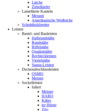
Lärche
Zirbelkiefer
Lamellierte Kanteln
Meranti
Amerikanische Weißeiche
Schnittholzbretter
Leisten
Bastel- und Bauleisten
Halbrundstäbe
Rundstäbe
Riffelstäbe
Quadratstäbe
Rechteckleisten
Viertelstäbe
Sauna-Leisten
Deckenabschlussleisten
OSMO
Meister
Sockelleisten
foliert
Meister
HARO
Kährs
ter Hürne
Ziro