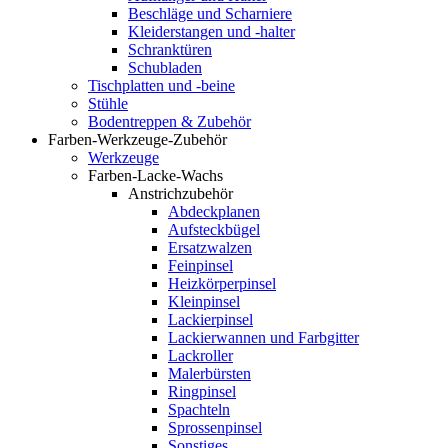
Beschläge und Scharniere
Kleiderstangen und -halter
Schranktüren
Schubladen
Tischplatten und -beine
Stühle
Bodentreppen & Zubehör
Farben-Werkzeuge-Zubehör
Werkzeuge
Farben-Lacke-Wachs
Anstrichzubehör
Abdeckplanen
Aufsteckbügel
Ersatzwalzen
Feinpinsel
Heizkörperpinsel
Kleinpinsel
Lackierpinsel
Lackierwannen und Farbgitter
Lackroller
Malerbürsten
Ringpinsel
Spachteln
Sprossenpinsel
Sonstiges