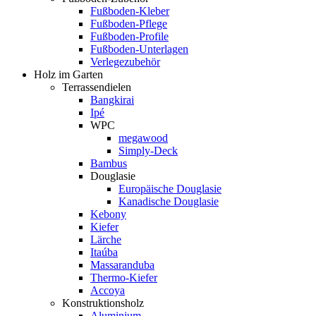
Fußboden-Kleber
Fußboden-Pflege
Fußboden-Profile
Fußboden-Unterlagen
Verlegezubehör
Holz im Garten
Terrassendielen
Bangkirai
Ipé
WPC
megawood
Simply-Deck
Bambus
Douglasie
Europäische Douglasie
Kanadische Douglasie
Kebony
Kiefer
Lärche
Itaúba
Massaranduba
Thermo-Kiefer
Accoya
Konstruktionsholz
Aluminium