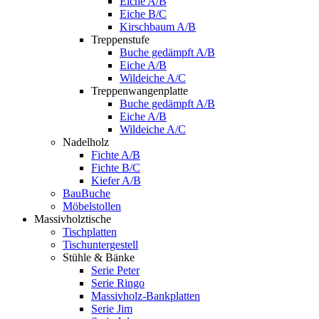
Eiche A/B
Eiche B/C
Kirschbaum A/B
Treppenstufe
Buche gedämpft A/B
Eiche A/B
Wildeiche A/C
Treppenwangenplatte
Buche gedämpft A/B
Eiche A/B
Wildeiche A/C
Nadelholz
Fichte A/B
Fichte B/C
Kiefer A/B
BauBuche
Möbelstollen
Massivholztische
Tischplatten
Tischuntergestell
Stühle & Bänke
Serie Peter
Serie Ringo
Massivholz-Bankplatten
Serie Jim