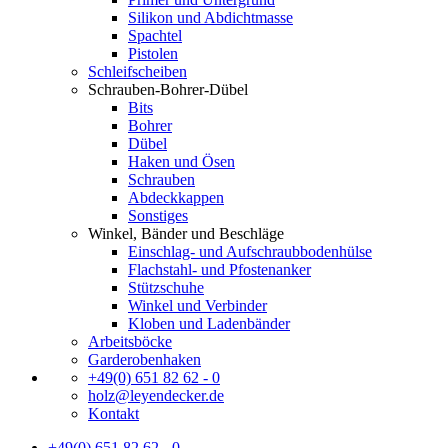
Silikon und Abdichtmasse
Spachtel
Pistolen
Schleifscheiben
Schrauben-Bohrer-Dübel
Bits
Bohrer
Dübel
Haken und Ösen
Schrauben
Abdeckkappen
Sonstiges
Winkel, Bänder und Beschläge
Einschlag- und Aufschraubbodenhülse
Flachstahl- und Pfostenanker
Stützschuhe
Winkel und Verbinder
Kloben und Ladenbänder
Arbeitsböcke
Garderobenhaken
+49(0) 651 82 62 - 0
holz@leyendecker.de
Kontakt
+49(0) 651 82 62 - 0