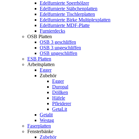
Edelfurnierte Sperrhölzer
Edelfurnierte Stäbchenplatten
Edelfurnierte Tischlerplatten
Edelfurnierte Birke Multiplexplatten
Edelfurnierte MDF-Platte
Furnierdecks
OSB Platten
OSB 3 geschliffen
OSB 3 ungeschliffen
OSB ungeschliffen
ESB Platten
Arbeitsplatten
Egger
Zubehör
Egger
Duropal
Döllken
Häfele
Pfleiderer
GetaLit
Getalit
Westag
Faserplatten
Fensterbänke
Zubehör