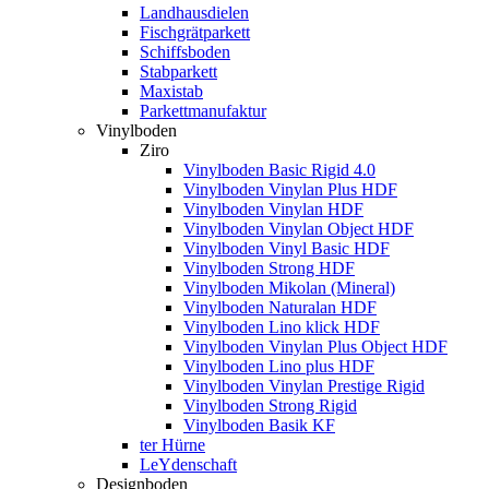
Landhausdielen
Fischgrätparkett
Schiffsboden
Stabparkett
Maxistab
Parkettmanufaktur
Vinylboden
Ziro
Vinylboden Basic Rigid 4.0
Vinylboden Vinylan Plus HDF
Vinylboden Vinylan HDF
Vinylboden Vinylan Object HDF
Vinylboden Vinyl Basic HDF
Vinylboden Strong HDF
Vinylboden Mikolan (Mineral)
Vinylboden Naturalan HDF
Vinylboden Lino klick HDF
Vinylboden Vinylan Plus Object HDF
Vinylboden Lino plus HDF
Vinylboden Vinylan Prestige Rigid
Vinylboden Strong Rigid
Vinylboden Basik KF
ter Hürne
LeYdenschaft
Designboden