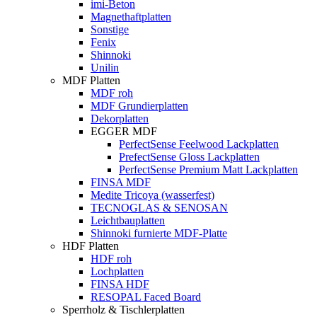
imi-Beton
Magnethaftplatten
Sonstige
Fenix
Shinnoki
Unilin
MDF Platten
MDF roh
MDF Grundierplatten
Dekorplatten
EGGER MDF
PerfectSense Feelwood Lackplatten
PrefectSense Gloss Lackplatten
PerfectSense Premium Matt Lackplatten
FINSA MDF
Medite Tricoya (wasserfest)
TECNOGLAS & SENOSAN
Leichtbauplatten
Shinnoki furnierte MDF-Platte
HDF Platten
HDF roh
Lochplatten
FINSA HDF
RESOPAL Faced Board
Sperrholz & Tischlerplatten