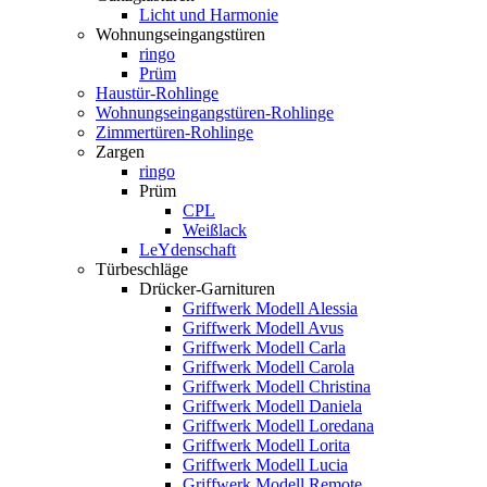
Licht und Harmonie
Wohnungseingangstüren
ringo
Prüm
Haustür-Rohlinge
Wohnungseingangstüren-Rohlinge
Zimmertüren-Rohlinge
Zargen
ringo
Prüm
CPL
Weißlack
LeYdenschaft
Türbeschläge
Drücker-Garnituren
Griffwerk Modell Alessia
Griffwerk Modell Avus
Griffwerk Modell Carla
Griffwerk Modell Carola
Griffwerk Modell Christina
Griffwerk Modell Daniela
Griffwerk Modell Loredana
Griffwerk Modell Lorita
Griffwerk Modell Lucia
Griffwerk Modell Remote