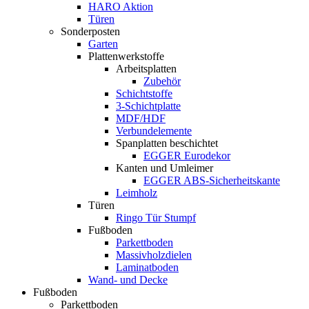
HARO Aktion
Türen
Sonderposten
Garten
Plattenwerkstoffe
Arbeitsplatten
Zubehör
Schichtstoffe
3-Schichtplatte
MDF/HDF
Verbundelemente
Spanplatten beschichtet
EGGER Eurodekor
Kanten und Umleimer
EGGER ABS-Sicherheitskante
Leimholz
Türen
Ringo Tür Stumpf
Fußboden
Parkettboden
Massivholzdielen
Laminatboden
Wand- und Decke
Fußboden
Parkettboden