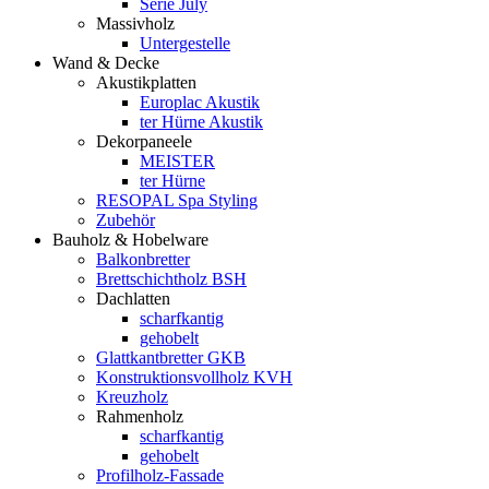
Serie July
Massivholz
Untergestelle
Wand & Decke
Akustikplatten
Europlac Akustik
ter Hürne Akustik
Dekorpaneele
MEISTER
ter Hürne
RESOPAL Spa Styling
Zubehör
Bauholz & Hobelware
Balkonbretter
Brettschichtholz BSH
Dachlatten
scharfkantig
gehobelt
Glattkantbretter GKB
Konstruktionsvollholz KVH
Kreuzholz
Rahmenholz
scharfkantig
gehobelt
Profilholz-Fassade