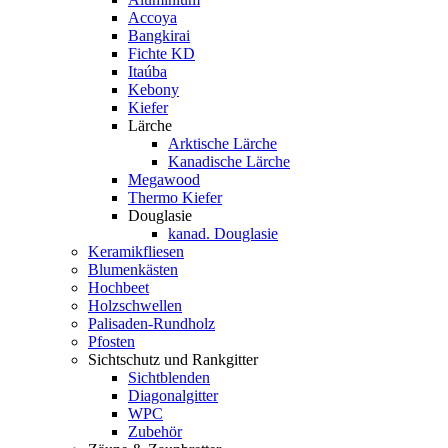
Accoya
Bangkirai
Fichte KD
Itaúba
Kebony
Kiefer
Lärche
Arktische Lärche
Kanadische Lärche
Megawood
Thermo Kiefer
Douglasie
kanad. Douglasie
Keramikfliesen
Blumenkästen
Hochbeet
Holzschwellen
Palisaden-Rundholz
Pfosten
Sichtschutz und Rankgitter
Sichtblenden
Diagonalgitter
WPC
Zubehör