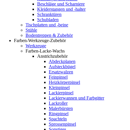
Beschläge und Scharniere
Kleiderstangen und -halter
Schranktüren
Schubladen
Tischplatten und -beine
Stühle
Bodentreppen & Zubehör
Farben-Werkzeuge-Zubehör
Werkzeuge
Farben-Lacke-Wachs
Anstrichzubehör
Abdeckplanen
Aufsteckbügel
Ersatzwalzen
Feinpinsel
Heizkörperpinsel
Kleinpinsel
Lackierpinsel
Lackierwannen und Farbgitter
Lackroller
Malerbürsten
Ringpinsel
Spachteln
Sprossenpinsel
Sonstiges