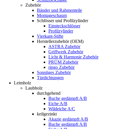
Zubehör
Bänder und Rahmenteile
Montageschaum
Schlösser und Profilzylinder
Einsteckschlösser
Profilzylinder
Vierkant-Stifte
Herstellerzubehör (OEM)
ASTRA Zubehör
Griffwerk Zubehör
Licht & Harmonie Zubehör
PRÜM Zubehör
ringo Zubehör
Sonstiges Zubehör
Türdichtungen
Leimholz
Laubholz
durchgehend
Buche gedämpft A/B
Eiche A/B
Wildeiche A/C
keilgezinkt
Akazie gedämpft A/B
Buche gedämpft A/B