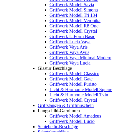
Griffwerk Modell Savia
Griffwerk Modell Simona
Griffwerk Modell Tri 134
Griffwerk Modell Veronika
Griffwerk Modell R8 One
Griffwerk Modell Crystal
Griffwerk L-Form Basic
Griffwerk Lucia Vaya
Griffwerk Vaya Aris
Griffwerk Vaya Avus
Griffwerk Vaya Minimal Modern
Griffwerk Vaya Lucia
Glastür-Beschläge
Griffwerk Modell Classico
Griffwerk Modell Gate
Griffwerk Modell Puristo
Licht & Harmonie Modell Square
Licht & Harmonie Modell Tvin
Griffwerk Modell Crystal
Griffstangen & Griffmuscheln
Langschild-Garnituren
Griffwerk Modell Amadeus
Griffwerk Modell Lucio
Schiebetür-Beschläge
Schutzbeschläge