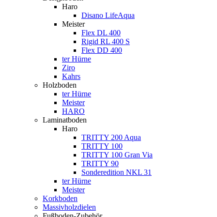
Haro
Disano LifeAqua
Meister
Flex DL 400
Rigid RL 400 S
Flex DD 400
ter Hürne
Ziro
Kahrs
Holzboden
ter Hürne
Meister
HARO
Laminatboden
Haro
TRITTY 200 Aqua
TRITTY 100
TRITTY 100 Gran Via
TRITTY 90
Sonderedition NKL 31
ter Hürne
Meister
Korkboden
Massivholzdielen
Fußboden-Zubehör