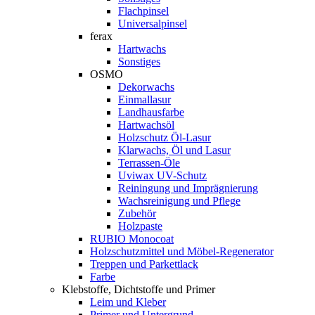
Flachpinsel
Universalpinsel
ferax
Hartwachs
Sonstiges
OSMO
Dekorwachs
Einmallasur
Landhausfarbe
Hartwachsöl
Holzschutz Öl-Lasur
Klarwachs, Öl und Lasur
Terrassen-Öle
Uviwax UV-Schutz
Reiningung und Imprägnierung
Wachsreinigung und Pflege
Zubehör
Holzpaste
RUBIO Monocoat
Holzschutzmittel und Möbel-Regenerator
Treppen und Parkettlack
Farbe
Klebstoffe, Dichtstoffe und Primer
Leim und Kleber
Primer und Untergrund