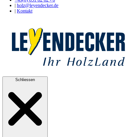
|
holz@leyendecker.de
|
Kontakt
Schliessen