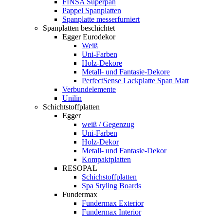
FINSA Superpan
Pappel Spanplatten
Spanplatte messerfurniert
Spanplatten beschichtet
Egger Eurodekor
Weiß
Uni-Farben
Holz-Dekore
Metall- und Fantasie-Dekore
PerfectSense Lackplatte Span Matt
Verbundelemente
Unilin
Schichtstoffplatten
Egger
weiß / Gegenzug
Uni-Farben
Holz-Dekor
Metall- und Fantasie-Dekor
Kompaktplatten
RESOPAL
Schichstoffplatten
Spa Styling Boards
Fundermax
Fundermax Exterior
Fundermax Interior