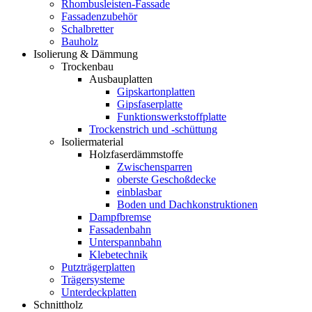
Rhombusleisten-Fassade
Fassadenzubehör
Schalbretter
Bauholz
Isolierung & Dämmung
Trockenbau
Ausbauplatten
Gipskartonplatten
Gipsfaserplatte
Funktionswerkstoffplatte
Trockenstrich und -schüttung
Isoliermaterial
Holzfaserdämmstoffe
Zwischensparren
oberste Geschoßdecke
einblasbar
Boden und Dachkonstruktionen
Dampfbremse
Fassadenbahn
Unterspannbahn
Klebetechnik
Putzträgerplatten
Trägersysteme
Unterdeckplatten
Schnittholz