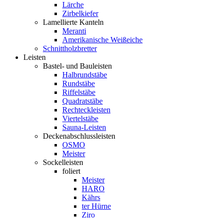
Lärche
Zirbelkiefer
Lamellierte Kanteln
Meranti
Amerikanische Weißeiche
Schnittholzbretter
Leisten
Bastel- und Bauleisten
Halbrundstäbe
Rundstäbe
Riffelstäbe
Quadratstäbe
Rechteckleisten
Viertelstäbe
Sauna-Leisten
Deckenabschlussleisten
OSMO
Meister
Sockelleisten
foliert
Meister
HARO
Kährs
ter Hürne
Ziro