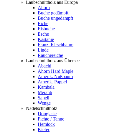
Laubschnittholz aus Europa
Ahorn
Buche gedämpft
Buche ungedämpft
Eiche
Eisbuche
Esche
Kastanie
Franz. Kirschbaum
Linde
Räuchereiche
Laubschnittholz aus Übersee
Abachi
Ahorn Hard Maple
Amerik. Nußbaum
Amerik. Pappel
Kambala
Meranti
Sapeli
Wenge
Nadelschnittholz
Douglasie
Fichte / Tanne
Hemlock
Kiefer