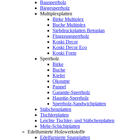
Bausperrholz
Biegesperrholz
Multiplexplatten
Birke Multiplex
Buche Multiplex
Siebdruckplatten Betoplan
Flugzeugsperrholz
Koski Decor
Koski Decor Eco
Koski Form
Sperrholz
Birke
Buche
Kiefer
Okoume
Pappel
Garantie-Sperrholz
Haustür-Sperrholz
Sperrholz-Sandwichplatten
Stäbchenplatten
Tischlerplatten
Leichte Tischler- und Stäbchenplatten
Mehr-Schichtplatten
Edelfurnierte Holzwerkstoffe
Edelfurnierte Spanplatten