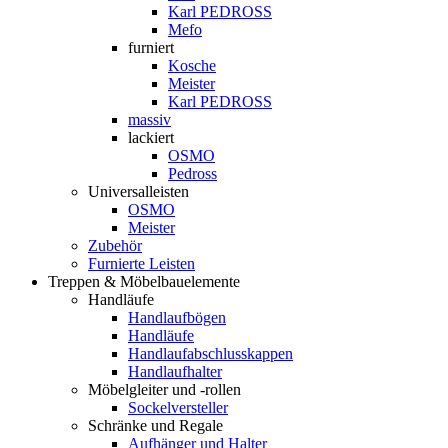
Karl PEDROSS
Mefo
furniert
Kosche
Meister
Karl PEDROSS
massiv
lackiert
OSMO
Pedross
Universalleisten
OSMO
Meister
Zubehör
Furnierte Leisten
Treppen & Möbelbauelemente
Handläufe
Handlaufbögen
Handläufe
Handlaufabschlusskappen
Handlaufhalter
Möbelgleiter und -rollen
Sockelversteller
Schränke und Regale
Aufhänger und Halter