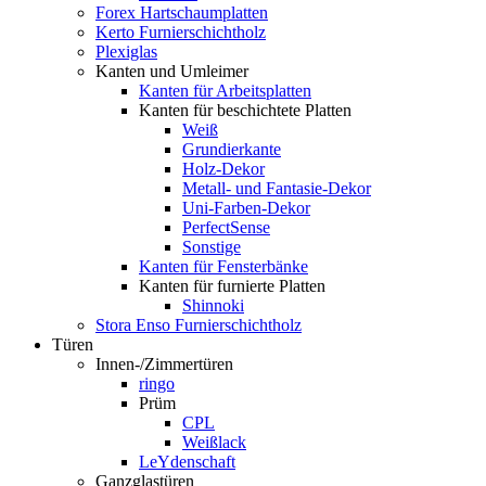
Forex Hartschaumplatten
Kerto Furnierschichtholz
Plexiglas
Kanten und Umleimer
Kanten für Arbeitsplatten
Kanten für beschichtete Platten
Weiß
Grundierkante
Holz-Dekor
Metall- und Fantasie-Dekor
Uni-Farben-Dekor
PerfectSense
Sonstige
Kanten für Fensterbänke
Kanten für furnierte Platten
Shinnoki
Stora Enso Furnierschichtholz
Türen
Innen-/Zimmertüren
ringo
Prüm
CPL
Weißlack
LeYdenschaft
Ganzglastüren