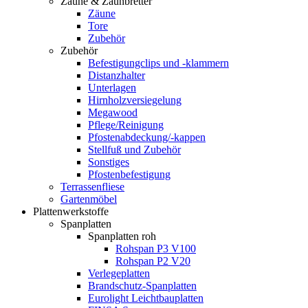
Zäune & Zaunbretter
Zäune
Tore
Zubehör
Zubehör
Befestigungclips und -klammern
Distanzhalter
Unterlagen
Hirnholzversiegelung
Megawood
Pflege/Reinigung
Pfostenabdeckung/-kappen
Stellfuß und Zubehör
Sonstiges
Pfostenbefestigung
Terrassenfliese
Gartenmöbel
Plattenwerkstoffe
Spanplatten
Spanplatten roh
Rohspan P3 V100
Rohspan P2 V20
Verlegeplatten
Brandschutz-Spanplatten
Eurolight Leichtbauplatten