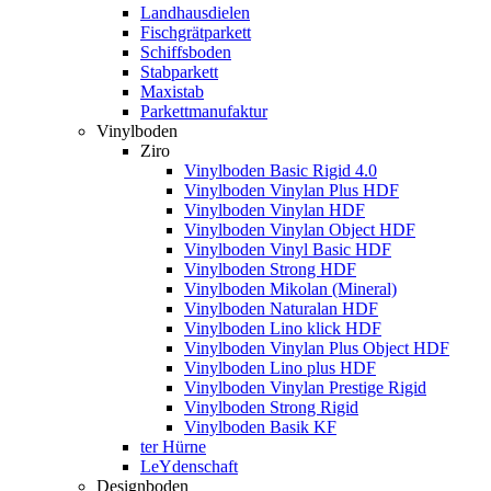
Landhausdielen
Fischgrätparkett
Schiffsboden
Stabparkett
Maxistab
Parkettmanufaktur
Vinylboden
Ziro
Vinylboden Basic Rigid 4.0
Vinylboden Vinylan Plus HDF
Vinylboden Vinylan HDF
Vinylboden Vinylan Object HDF
Vinylboden Vinyl Basic HDF
Vinylboden Strong HDF
Vinylboden Mikolan (Mineral)
Vinylboden Naturalan HDF
Vinylboden Lino klick HDF
Vinylboden Vinylan Plus Object HDF
Vinylboden Lino plus HDF
Vinylboden Vinylan Prestige Rigid
Vinylboden Strong Rigid
Vinylboden Basik KF
ter Hürne
LeYdenschaft
Designboden