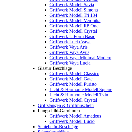
Griffwerk Modell Savia
Griffwerk Modell Simona
Griffwerk Modell Tri 134
Griffwerk Modell Veronika
Griffwerk Modell R8 One
Griffwerk Modell Crystal
Griffwerk L-Form Basic
Griffwerk Lucia Vaya
Griffwerk Vaya Aris
Griffwerk Vaya Avus
Griffwerk Vaya Minimal Modern
Griffwerk Vaya Lucia
Glastür-Beschläge
Griffwerk Modell Classico
Griffwerk Modell Gate
Griffwerk Modell Puristo
Licht & Harmonie Modell Square
Licht & Harmonie Modell Tvin
Griffwerk Modell Crystal
Griffstangen & Griffmuscheln
Langschild-Garnituren
Griffwerk Modell Amadeus
Griffwerk Modell Lucio
Schiebetür-Beschläge
Schutzbeschläge