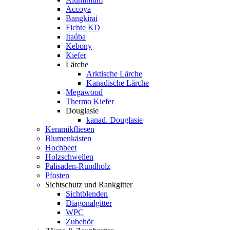
Accoya
Bangkirai
Fichte KD
Itaúba
Kebony
Kiefer
Lärche
Arktische Lärche
Kanadische Lärche
Megawood
Thermo Kiefer
Douglasie
kanad. Douglasie
Keramikfliesen
Blumenkästen
Hochbeet
Holzschwellen
Palisaden-Rundholz
Pfosten
Sichtschutz und Rankgitter
Sichtblenden
Diagonalgitter
WPC
Zubehör