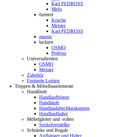
Karl PEDROSS
Mefo
furniert
Kosche
Meister
Karl PEDROSS
massiv
lackiert
OSMO
Pedross
Universalleisten
OSMO
Meister
Zubehör
Furnierte Leisten
Treppen & Möbelbauelemente
Handläufe
Handlaufbögen
Handläufe
Handlaufabschlusskappen
Handlaufhalter
Möbelgleiter und -rollen
Sockelversteller
Schränke und Regale
Aufhänger und Halter