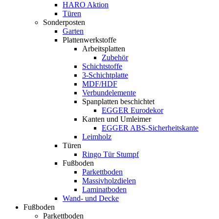
HARO Aktion
Türen
Sonderposten
Garten
Plattenwerkstoffe
Arbeitsplatten
Zubehör
Schichtstoffe
3-Schichtplatte
MDF/HDF
Verbundelemente
Spanplatten beschichtet
EGGER Eurodekor
Kanten und Umleimer
EGGER ABS-Sicherheitskante
Leimholz
Türen
Ringo Tür Stumpf
Fußboden
Parkettboden
Massivholzdielen
Laminatboden
Wand- und Decke
Fußboden
Parkettboden