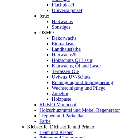
Flachpinsel
Universalpinsel
ferax
Hartwachs
Sonstiges
OSMO
Dekorwachs
Einmallasur
Landhausfarbe
Hartwachsöl
Holzschutz Öl-Lasur
Klarwachs, Öl und Lasur
Terrassen-Öle
Uviwax UV-Schutz
Reiningung und Imprägnierung
Wachsreinigung und Pflege
Zubehör
Holzpaste
RUBIO Monocoat
Holzschutzmittel und Möbel-Regenerator
Treppen und Parkettlack
Farbe
Klebstoffe, Dichtstoffe und Primer
Leim und Kleber
Primer und Untergrund