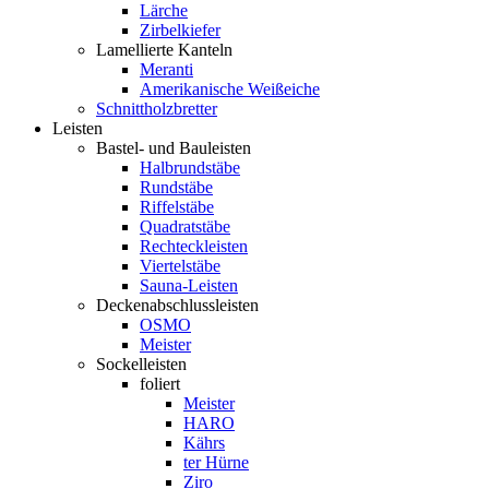
Lärche
Zirbelkiefer
Lamellierte Kanteln
Meranti
Amerikanische Weißeiche
Schnittholzbretter
Leisten
Bastel- und Bauleisten
Halbrundstäbe
Rundstäbe
Riffelstäbe
Quadratstäbe
Rechteckleisten
Viertelstäbe
Sauna-Leisten
Deckenabschlussleisten
OSMO
Meister
Sockelleisten
foliert
Meister
HARO
Kährs
ter Hürne
Ziro