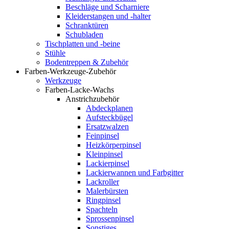
Beschläge und Scharniere
Kleiderstangen und -halter
Schranktüren
Schubladen
Tischplatten und -beine
Stühle
Bodentreppen & Zubehör
Farben-Werkzeuge-Zubehör
Werkzeuge
Farben-Lacke-Wachs
Anstrichzubehör
Abdeckplanen
Aufsteckbügel
Ersatzwalzen
Feinpinsel
Heizkörperpinsel
Kleinpinsel
Lackierpinsel
Lackierwannen und Farbgitter
Lackroller
Malerbürsten
Ringpinsel
Spachteln
Sprossenpinsel
Sonstiges