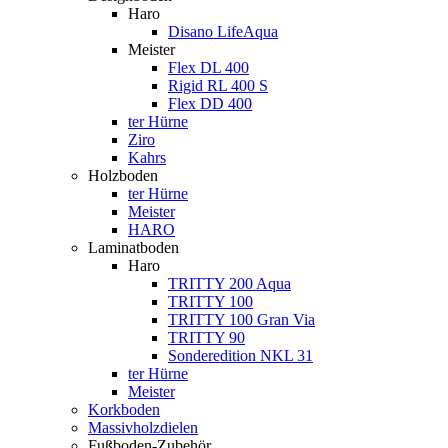
Haro
Disano LifeAqua
Meister
Flex DL 400
Rigid RL 400 S
Flex DD 400
ter Hürne
Ziro
Kahrs
Holzboden
ter Hürne
Meister
HARO
Laminatboden
Haro
TRITTY 200 Aqua
TRITTY 100
TRITTY 100 Gran Via
TRITTY 90
Sonderedition NKL 31
ter Hürne
Meister
Korkboden
Massivholzdielen
Fußboden-Zubehör