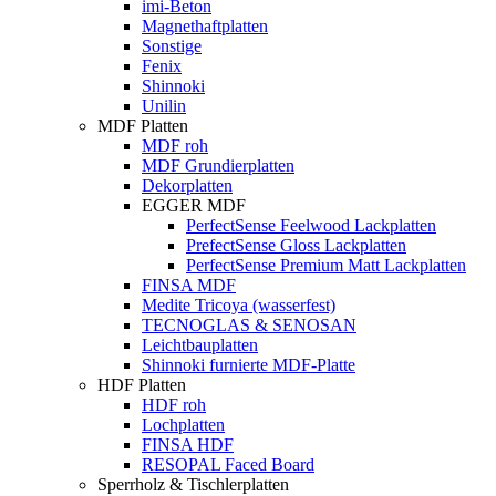
imi-Beton
Magnethaftplatten
Sonstige
Fenix
Shinnoki
Unilin
MDF Platten
MDF roh
MDF Grundierplatten
Dekorplatten
EGGER MDF
PerfectSense Feelwood Lackplatten
PrefectSense Gloss Lackplatten
PerfectSense Premium Matt Lackplatten
FINSA MDF
Medite Tricoya (wasserfest)
TECNOGLAS & SENOSAN
Leichtbauplatten
Shinnoki furnierte MDF-Platte
HDF Platten
HDF roh
Lochplatten
FINSA HDF
RESOPAL Faced Board
Sperrholz & Tischlerplatten