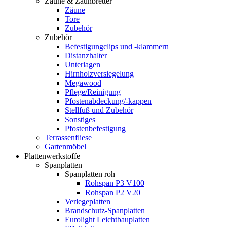
Zäune & Zaunbretter
Zäune
Tore
Zubehör
Zubehör
Befestigungclips und -klammern
Distanzhalter
Unterlagen
Hirnholzversiegelung
Megawood
Pflege/Reinigung
Pfostenabdeckung/-kappen
Stellfuß und Zubehör
Sonstiges
Pfostenbefestigung
Terrassenfliese
Gartenmöbel
Plattenwerkstoffe
Spanplatten
Spanplatten roh
Rohspan P3 V100
Rohspan P2 V20
Verlegeplatten
Brandschutz-Spanplatten
Eurolight Leichtbauplatten