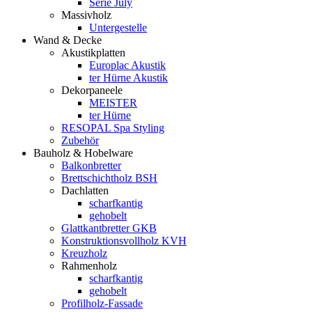
Serie July
Massivholz
Untergestelle
Wand & Decke
Akustikplatten
Europlac Akustik
ter Hürne Akustik
Dekorpaneele
MEISTER
ter Hürne
RESOPAL Spa Styling
Zubehör
Bauholz & Hobelware
Balkonbretter
Brettschichtholz BSH
Dachlatten
scharfkantig
gehobelt
Glattkantbretter GKB
Konstruktionsvollholz KVH
Kreuzholz
Rahmenholz
scharfkantig
gehobelt
Profilholz-Fassade