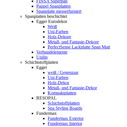
FINSA Superpan
Pappel Spanplatten
Spanplatte messerfurniert
Spanplatten beschichtet
Egger Eurodekor
Weiß
Uni-Farben
Holz-Dekore
Metall- und Fantasie-Dekore
PerfectSense Lackplatte Span Matt
Verbundelemente
Unilin
Schichtstoffplatten
Egger
weiß / Gegenzug
Uni-Farben
Holz-Dekor
Metall- und Fantasie-Dekor
Kompaktplatten
RESOPAL
Schichstoffplatten
Spa Styling Boards
Fundermax
Fundermax Exterior
Fundermax Interior