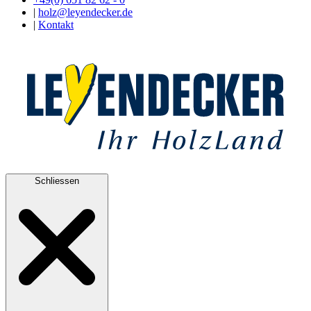
|
holz@leyendecker.de
|
Kontakt
Schliessen