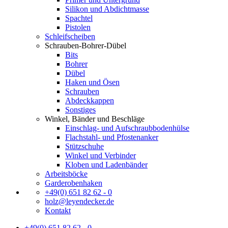
Silikon und Abdichtmasse
Spachtel
Pistolen
Schleifscheiben
Schrauben-Bohrer-Dübel
Bits
Bohrer
Dübel
Haken und Ösen
Schrauben
Abdeckkappen
Sonstiges
Winkel, Bänder und Beschläge
Einschlag- und Aufschraubbodenhülse
Flachstahl- und Pfostenanker
Stützschuhe
Winkel und Verbinder
Kloben und Ladenbänder
Arbeitsböcke
Garderobenhaken
+49(0) 651 82 62 - 0
holz@leyendecker.de
Kontakt
+49(0) 651 82 62 - 0