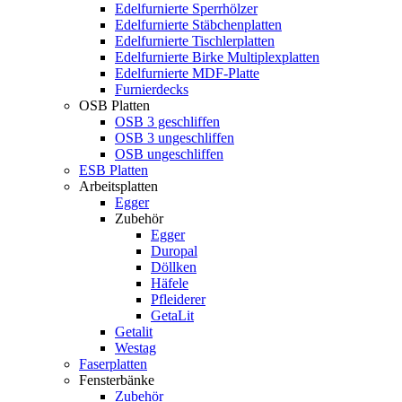
Edelfurnierte Sperrhölzer
Edelfurnierte Stäbchenplatten
Edelfurnierte Tischlerplatten
Edelfurnierte Birke Multiplexplatten
Edelfurnierte MDF-Platte
Furnierdecks
OSB Platten
OSB 3 geschliffen
OSB 3 ungeschliffen
OSB ungeschliffen
ESB Platten
Arbeitsplatten
Egger
Zubehör
Egger
Duropal
Döllken
Häfele
Pfleiderer
GetaLit
Getalit
Westag
Faserplatten
Fensterbänke
Zubehör