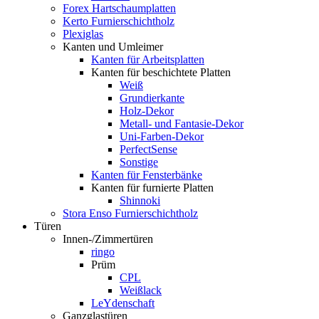
Forex Hartschaumplatten
Kerto Furnierschichtholz
Plexiglas
Kanten und Umleimer
Kanten für Arbeitsplatten
Kanten für beschichtete Platten
Weiß
Grundierkante
Holz-Dekor
Metall- und Fantasie-Dekor
Uni-Farben-Dekor
PerfectSense
Sonstige
Kanten für Fensterbänke
Kanten für furnierte Platten
Shinnoki
Stora Enso Furnierschichtholz
Türen
Innen-/Zimmertüren
ringo
Prüm
CPL
Weißlack
LeYdenschaft
Ganzglastüren