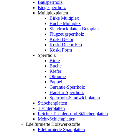
Bausperrholz
Biegesperrholz
Multiplexplatten
Birke Multiplex
Buche Multiplex
Siebdruckplatten Betoplan
Flugzeugsperrholz
Koski Decor
Koski Decor Eco
Koski Form
Sperrholz
Birke
Buche
Kiefer
Okoume
Pappel
Garantie-Sperrholz
Haustür-Sperrholz
Sperrholz-Sandwichplatten
Stäbchenplatten
Tischlerplatten
Leichte Tischler- und Stäbchenplatten
Mehr-Schichtplatten
Edelfurnierte Holzwerkstoffe
Edelfurnierte Spanplatten