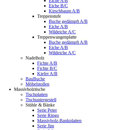
Eiche A/B
Eiche B/C
Kirschbaum A/B
Treppenstufe
Buche gedämpft A/B
Eiche A/B
Wildeiche A/C
Treppenwangenplatte
Buche gedämpft A/B
Eiche A/B
Wildeiche A/C
Nadelholz
Fichte A/B
Fichte B/C
Kiefer A/B
BauBuche
Möbelstollen
Massivholztische
Tischplatten
Tischuntergestell
Stühle & Bänke
Serie Peter
Serie Ringo
Massivholz-Bankplatten
Serie Jim