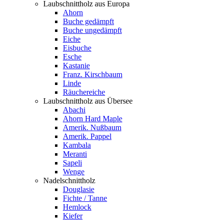
Laubschnittholz aus Europa
Ahorn
Buche gedämpft
Buche ungedämpft
Eiche
Eisbuche
Esche
Kastanie
Franz. Kirschbaum
Linde
Räuchereiche
Laubschnittholz aus Übersee
Abachi
Ahorn Hard Maple
Amerik. Nußbaum
Amerik. Pappel
Kambala
Meranti
Sapeli
Wenge
Nadelschnittholz
Douglasie
Fichte / Tanne
Hemlock
Kiefer