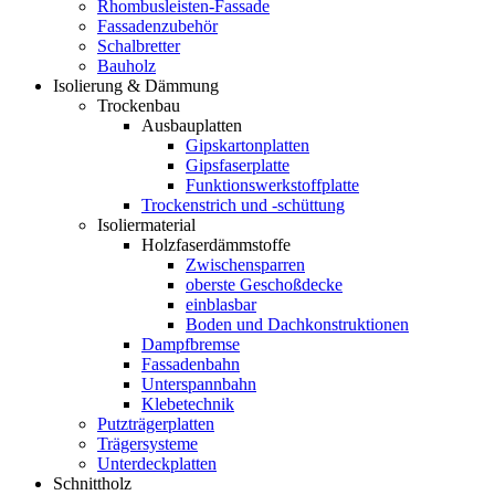
Rhombusleisten-Fassade
Fassadenzubehör
Schalbretter
Bauholz
Isolierung & Dämmung
Trockenbau
Ausbauplatten
Gipskartonplatten
Gipsfaserplatte
Funktionswerkstoffplatte
Trockenstrich und -schüttung
Isoliermaterial
Holzfaserdämmstoffe
Zwischensparren
oberste Geschoßdecke
einblasbar
Boden und Dachkonstruktionen
Dampfbremse
Fassadenbahn
Unterspannbahn
Klebetechnik
Putzträgerplatten
Trägersysteme
Unterdeckplatten
Schnittholz