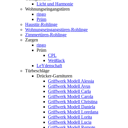
Licht und Harmonie
Wohnungseingangstüren
ringo
Prüm
Haustür-Rohlinge
Wohnungseingangstüren-Rohlinge
Zimmertüren-Rohlinge
Zargen
ringo
Prüm
CPL
Weißlack
LeYdenschaft
Türbeschläge
Drücker-Garnituren
Griffwerk Modell Alessia
Griffwerk Modell Avus
Griffwerk Modell Carla
Griffwerk Modell Carola
Griffwerk Modell Christina
Griffwerk Modell Daniela
Griffwerk Modell Loredana
Griffwerk Modell Lorita
Griffwerk Modell Lucia
Griffwerk Modell Remote