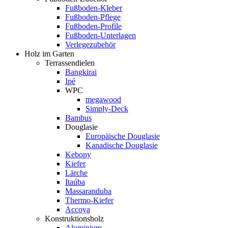
Fußboden-Kleber
Fußboden-Pflege
Fußboden-Profile
Fußboden-Unterlagen
Verlegezubehör
Holz im Garten
Terrassendielen
Bangkirai
Ipé
WPC
megawood
Simply-Deck
Bambus
Douglasie
Europäische Douglasie
Kanadische Douglasie
Kebony
Kiefer
Lärche
Itaúba
Massaranduba
Thermo-Kiefer
Accoya
Konstruktionsholz
Aluminium