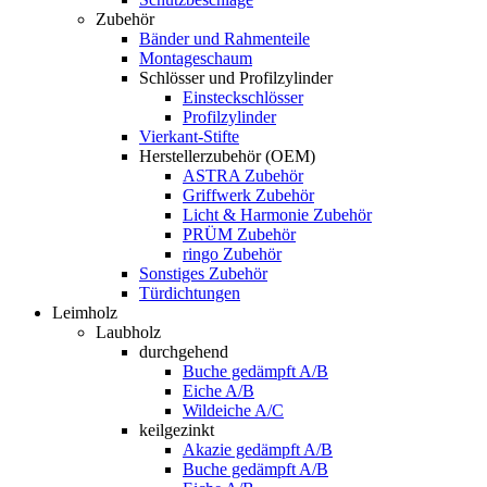
Zubehör
Bänder und Rahmenteile
Montageschaum
Schlösser und Profilzylinder
Einsteckschlösser
Profilzylinder
Vierkant-Stifte
Herstellerzubehör (OEM)
ASTRA Zubehör
Griffwerk Zubehör
Licht & Harmonie Zubehör
PRÜM Zubehör
ringo Zubehör
Sonstiges Zubehör
Türdichtungen
Leimholz
Laubholz
durchgehend
Buche gedämpft A/B
Eiche A/B
Wildeiche A/C
keilgezinkt
Akazie gedämpft A/B
Buche gedämpft A/B