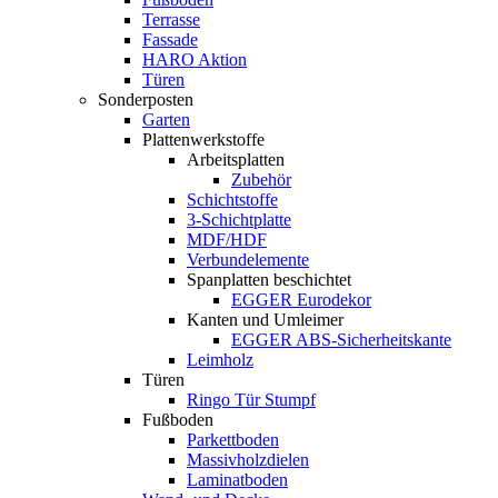
Terrasse
Fassade
HARO Aktion
Türen
Sonderposten
Garten
Plattenwerkstoffe
Arbeitsplatten
Zubehör
Schichtstoffe
3-Schichtplatte
MDF/HDF
Verbundelemente
Spanplatten beschichtet
EGGER Eurodekor
Kanten und Umleimer
EGGER ABS-Sicherheitskante
Leimholz
Türen
Ringo Tür Stumpf
Fußboden
Parkettboden
Massivholzdielen
Laminatboden